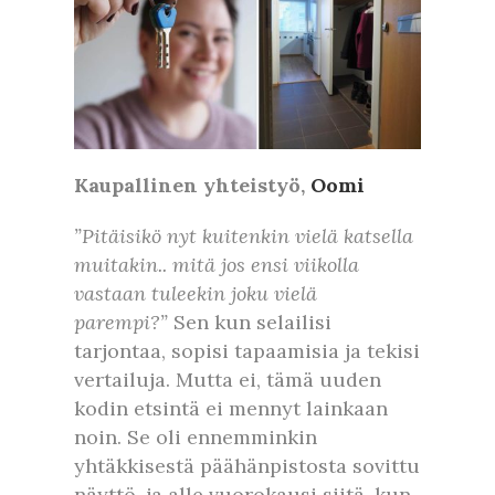
Kaupallinen yhteistyö,
Oomi
”Pitäisikö nyt kuitenkin vielä katsella
muitakin.. mitä jos ensi viikolla
vastaan tuleekin joku vielä
parempi?”
Sen kun selailisi
tarjontaa, sopisi tapaamisia ja tekisi
vertailuja. Mutta ei, tämä uuden
kodin etsintä ei mennyt lainkaan
noin. Se oli ennemminkin
yhtäkkisestä päähänpistosta sovittu
näyttö, ja alle vuorokausi siitä, kun