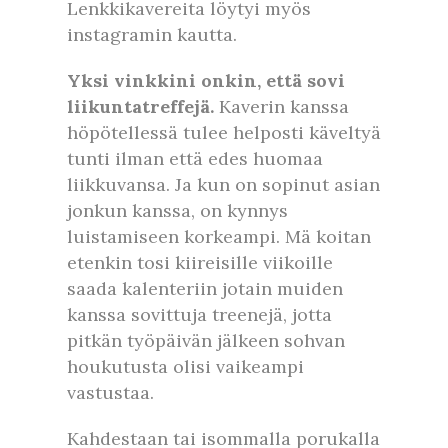
Lenkkikavereita löytyi myös
instagramin kautta.
Yksi vinkkini onkin, että sovi
liikuntatreffejä.
Kaverin kanssa
höpötellessä tulee helposti käveltyä
tunti ilman että edes huomaa
liikkuvansa. Ja kun on sopinut asian
jonkun kanssa, on kynnys
luistamiseen korkeampi. Mä koitan
etenkin tosi kiireisille viikoille
saada kalenteriin jotain muiden
kanssa sovittuja treenejä, jotta
pitkän työpäivän jälkeen sohvan
houkutusta olisi vaikeampi
vastustaa.
Kahdestaan tai isommalla porukalla