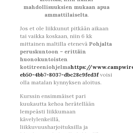
mahdollisuuksien mukaan apua
ammattilaiselta
.
Jos et ole liikkunut pitkään aikaan
tai vaikka koskaan, niin 6 kk
mittainen maltilla etenevä
Pohjalta
peruskuntoon – erittäin
huonokuntoisten
kotitreeniohjelma
https://www.campwire
eb50-4bb7-8037-dbc28c9fed3f
voisi
olla matalan kynnyksen aloitus.
Kurssin ensimmäiset pari
kuukautta kehoa herätellään
lempeästi liikkumaan
kävelylenkeillä,
liikkuvuusharjoituksilla ja