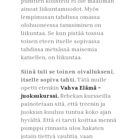
punttien kolistelu ei ole maailman
ainoat liikuntamuodot. Myös
lempimusan tahdissa omassa
olohuoneessa tanssiminen on
liikuntaa. Se kun pistää tossua
toisen eteen itselle sopivassa
tahdissa metsässä maisemia
katsellen, on liikuntaa.
Siinä tuli se toinen oivallukseni,
itselle sopiva tahti.
Tätä mulle
opetti etenkin
Vahva Elämä -
juoksukurssi.
Rebekan kursseilla
painotetaan sitä, että treenin ja
juoksun kuuluu tuntua koko ajan
hyvältä. Että ei tarvii koittaa mennä
pumppu rinnasta ulos hakaten
jotain tiettyä vauhtia, vaan