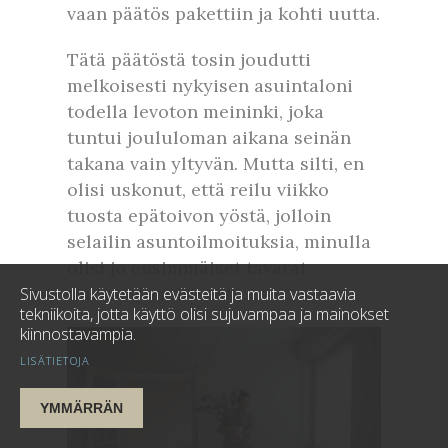
vaan päätös pakettiin ja kohti uutta.
Tätä päätöstä tosin joudutti
melkoisesti nykyisen asuintaloni
todella levoton meininki, joka
tuntui joululoman aikana seinän
takana vain yltyvän. Mutta silti, en
olisi uskonut, että reilu viikko
tuosta epätoivon yöstä, jolloin
selailin asuntoilmoituksia, minulla
olisi jo ensimmäiset tavarat
uudessa osoitteessa.
Sivustolla käytetään evästeitä ja muita vastaavia
tekniikoita, jotta käyttö olisi sujuvampaa ja mainokset
kiinnostavampia.
LISÄTIETOJA
YMMÄRRÄN