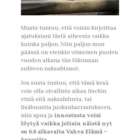
Musta tuntuu, että voisin kirjoittaa
ajatuksiani tästä aiheesta vaikka
kuinka paljon. Niin paljon mun
päässä on etenkin viimeisen puolen
vuoden aikana tän liikunnan
suhteen naksahtanut.
Jos susta tuntuu, että tämä kesä
vois olla oivallista aikaa itsekin
etsiä sitä naksahdusta, tai
lisäbuustia juoksuharrastukseen,
niin apua ja
innostusta voisi
löytyä vaikka joltain näistä nyt
su 6.6 alkavalta Vahva Elämä -
kurssilta.