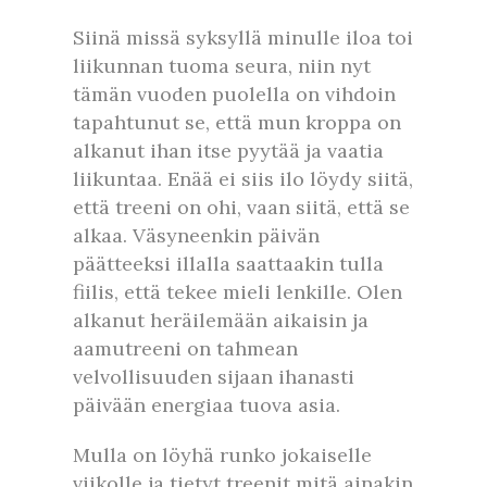
Siinä missä syksyllä minulle iloa toi
liikunnan tuoma seura, niin nyt
tämän vuoden puolella on vihdoin
tapahtunut se, että mun kroppa on
alkanut ihan itse pyytää ja vaatia
liikuntaa. Enää ei siis ilo löydy siitä,
että treeni on ohi, vaan siitä, että se
alkaa. Väsyneenkin päivän
päätteeksi illalla saattaakin tulla
fiilis, että tekee mieli lenkille. Olen
alkanut heräilemään aikaisin ja
aamutreeni on tahmean
velvollisuuden sijaan ihanasti
päivään energiaa tuova asia.
Mulla on löyhä runko jokaiselle
viikolle ja tietyt treenit mitä ainakin