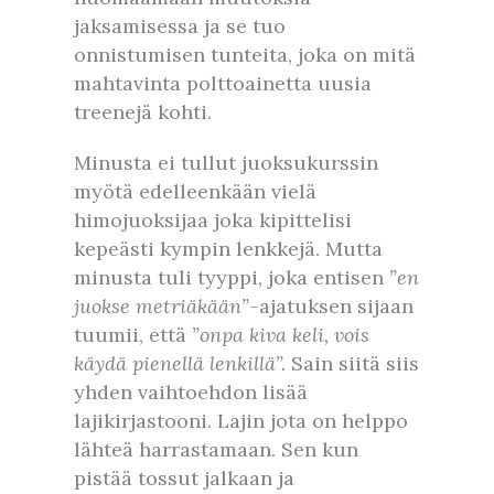
jaksamisessa ja se tuo
onnistumisen tunteita, joka on mitä
mahtavinta polttoainetta uusia
treenejä kohti.
Minusta ei tullut juoksukurssin
myötä edelleenkään vielä
himojuoksijaa joka kipittelisi
kepeästi kympin lenkkejä. Mutta
minusta tuli tyyppi, joka entisen
”en
juokse metriäkään”-
ajatuksen sijaan
tuumii, että
”onpa kiva keli, vois
käydä pienellä lenkillä”.
Sain siitä siis
yhden vaihtoehdon lisää
lajikirjastooni. Lajin jota on helppo
lähteä harrastamaan. Sen kun
pistää tossut jalkaan ja