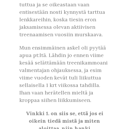
tuttua ja se oikeastaan vaan
entisestään nosti kynnystä tarttua
lenkkareihin, koska tiesin eron
jaksamisessa olevan aktiivisen
treenaamisen vuosiin murskaava.
Mun ensimmäinen askel oli pyytää
apua pt:ltä. Lähdin jo ennen viime
kesää selättämään treenikammoani
valmentajan ohjauksessa, ja esim
viime vuoden kevät tuli liikuttua
sellaisella 1 krt viikossa tahdilla.
Ihan vaan herätellen mieltä ja
kroppaa siihen liikkumiseen.
Vinkki 1. on siis se, että jos ei
oikein tiedä mistä ja miten
aloittaa, niin hanki