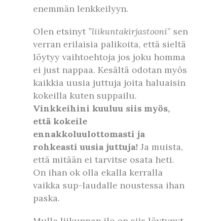
enemmän lenkkeilyyn.
Olen etsinyt
”liikuntakirjastooni
” sen
verran erilaisia palikoita, että sieltä
löytyy vaihtoehtoja jos joku homma
ei just nappaa. Kesältä odotan myös
kaikkia uusia juttuja joita haluaisin
kokeilla kuten suppailu.
Vinkkeihini kuuluu siis myös,
että kokeile
ennakkoluulottomasti ja
rohkeasti uusia juttuja!
Ja muista,
että mitään ei tarvitse osata heti.
On ihan ok olla ekalla kerralla
vaikka sup-laudalle noustessa ihan
paska.
Mulle liikunnan ilo on siis löytynyt