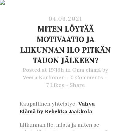
04.06.2021
MITEN LÖYTÄÄ
MOTIVAATIO JA
LIIKUNNAN ILO PITKÄN
TAUON JÄLKEEN?
Posted at 19:18h
in
Oma elämä
by
Veera Korhonen
0 Comments
7
Likes
Share
Kaupallinen yhteistyö,
Vahva
Elämä by Rebekka Jaakkola
Liikunnan ilo, mistä ja miten se