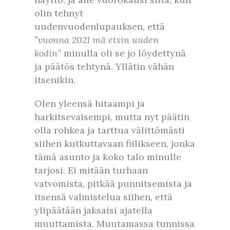
olin tehnyt
uudenvuodenlupauksen, että
”vuonna 2021 mä etsin uuden
kodin”
minulla oli se jo löydettynä
ja päätös tehtynä. Yllätin vähän
itsenikin.
Olen yleensä hitaampi ja
harkitsevaisempi, mutta nyt päätin
olla rohkea ja tarttua välittömästi
siihen kutkuttavaan fiilikseen, jonka
tämä asunto ja koko talo minulle
tarjosi. Ei mitään turhaan
vatvomista, pitkää punnitsemista ja
itsensä valmistelua siihen, että
ylipäätään jaksaisi ajatella
muuttamista. Muutamassa tunnissa