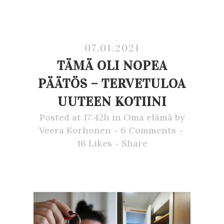
07.01.2021
TÄMÄ OLI NOPEA
PÄÄTÖS – TERVETULOA
UUTEEN KOTIINI
Posted at 17:42h
in
Oma elämä
by
Veera Korhonen
6 Comments
16
Likes
Share