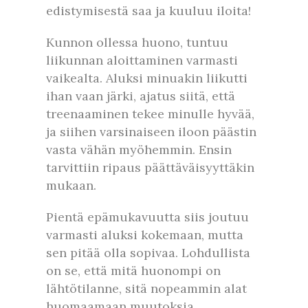
edistymisestä saa ja kuuluu iloita!
Kunnon ollessa huono, tuntuu
liikunnan aloittaminen varmasti
vaikealta. Aluksi minuakin liikutti
ihan vaan järki, ajatus siitä, että
treenaaminen tekee minulle hyvää,
ja siihen varsinaiseen iloon päästin
vasta vähän myöhemmin. Ensin
tarvittiin ripaus päättäväisyyttäkin
mukaan.
Pientä epämukavuutta siis joutuu
varmasti aluksi kokemaan, mutta
sen pitää olla sopivaa. Lohdullista
on se, että mitä huonompi on
lähtötilanne, sitä nopeammin alat
huomaamaan muutoksia