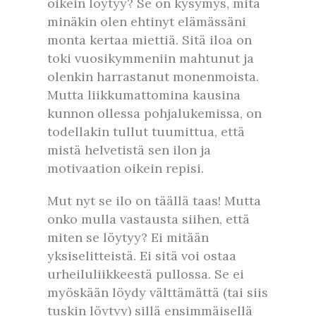
oikein löytyy? Se on kysymys, mitä
minäkin olen ehtinyt elämässäni
monta kertaa miettiä. Sitä iloa on
toki vuosikymmeniin mahtunut ja
olenkin harrastanut monenmoista.
Mutta liikkumattomina kausina
kunnon ollessa pohjalukemissa, on
todellakin tullut tuumittua, että
mistä helvetistä sen ilon ja
motivaation oikein repisi.
Mut nyt se ilo on täällä taas! Mutta
onko mulla vastausta siihen, että
miten se löytyy? Ei mitään
yksiselitteistä. Ei sitä voi ostaa
urheiluliikkeestä pullossa. Se ei
myöskään löydy välttämättä (tai siis
tuskin löytyy) sillä ensimmäisellä