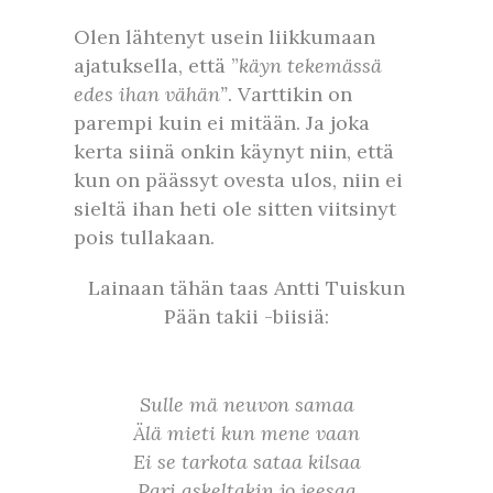
Olen lähtenyt usein liikkumaan
ajatuksella, että ”
käyn tekemässä
edes ihan vähän”
. Varttikin on
parempi kuin ei mitään. Ja joka
kerta siinä onkin käynyt niin, että
kun on päässyt ovesta ulos, niin ei
sieltä ihan heti ole sitten viitsinyt
pois tullakaan.
Lainaan tähän taas Antti Tuiskun
Pään takii -biisiä:
Sulle mä neuvon samaa
Älä mieti kun mene vaan
Ei se tarkota sataa kilsaa
Pari askeltakin jo jeesaa