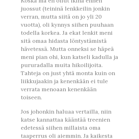
Koska mä en ollut ikinä ennen
juossut (teininä lenkkeilin jonkin
verran, mutta siitä on jo yli 20
vuotta), oli kynnys siihen puuhaan
todella korkea. Ja ekat lenkit meni
sitä omaa hidasta löntystämistä
hävetessä. Mutta onneksi se häpeä
meni pian ohi, kun katseli kadulla ja
pururadalla muita hikoilijoita.
Tahteja on just yhtä monta kuin on
liikkujaakin ja kenenkään ei tule
verrata menoaan kenenkään
toiseen.
Jos johonkin haluaa vertailla, niin
katse kannattaa kääntää treenien
edetessä siihen millaista oma
taaperrus oli aiemmin. Ja kaikesta