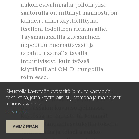
aukon esivalinnalla, jolloin yksi
säätörulla on riittänyt mainiosti, on
kahden rullan käyttöliittymä
itselleni todellinen riemun aihe.
Täysmanuaalilla kuvaaminen
nopeutuu huomattavasti ja
tapahtuu samalla tavalla
intuitiivisesti kuin työssä
käyttämilläni OM-D -rungoilla
toimiessa.
Sivustolla käytetään evästeitä ja muita vastaavia
Kaksi säätörullaa siis mahdollistaa
tekniikoita, jotta käyttö olisi sujuvampaa ja mainokset
sen, että peukalolla ja etusormella
kiinnostavampia.
on kussakin kuvausohjelmassa
LISÄTIETOJA
käytössä ne kaikista tärkeimmät
säädöt. Manuaaliasetuksilla toisella
YMMÄRRÄN
vaihtuu aika ja toisella aukko.