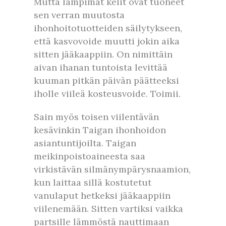
Mutta lämpimät kelit ovat tuoneet
sen verran muutosta
ihonhoitotuotteiden säilytykseen,
että kasvovoide muutti jokin aika
sitten jääkaappiin. On nimittäin
aivan ihanan tuntoista levittää
kuuman pitkän päivän päätteeksi
iholle viileä kosteusvoide. Toimii.
Sain myös toisen viilentävän
kesävinkin Taigan ihonhoidon
asiantuntijoilta. Taigan
meikinpoistoaineesta saa
virkistävän silmänympärysnaamion,
kun laittaa sillä kostutetut
vanulaput hetkeksi jääkaappiin
viilenemään. Sitten vartiksi vaikka
partsille lämmöstä nauttimaan