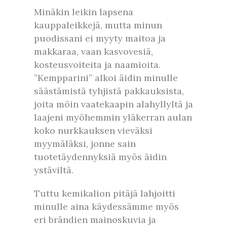
Minäkin leikin lapsena
kauppaleikkejä, mutta minun
puodissani ei myyty maitoa ja
makkaraa, vaan kasvovesiä,
kosteusvoiteita ja naamioita.
”Kempparini” alkoi äidin minulle
säästämistä tyhjistä pakkauksista,
joita möin vaatekaapin alahyllyltä ja
laajeni myöhemmin yläkerran aulan
koko nurkkauksen vieväksi
myymäläksi, jonne sain
tuotetäydennyksiä myös äidin
ystäviltä.
Tuttu kemikalion pitäjä lahjoitti
minulle aina käydessämme myös
eri brändien mainoskuvia ja