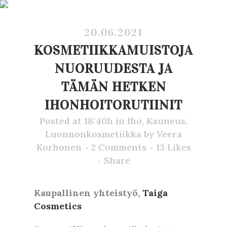
20.06.2021
KOSMETIIKKAMUISTOJA
NUORUUDESTA JA
TÄMÄN HETKEN
IHONHOITORUTIINIT
Posted at 18:40h
in
Iho
,
Kauneus
,
Luonnonkosmetiikka
by
Veera
Korhonen
2 Comments
13
Likes
Share
Kaupallinen yhteistyö,
Taiga
Cosmetics