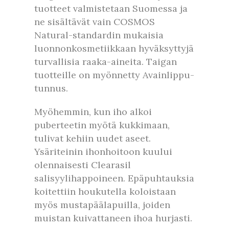
tuotteet valmistetaan Suomessa ja
ne sisältävät vain COSMOS
Natural-standardin mukaisia
luonnonkosmetiikkaan hyväksyttyjä
turvallisia raaka-aineita. Taigan
tuotteille on myönnetty Avainlippu-
tunnus.
Myöhemmin, kun iho alkoi
puberteetin myötä kukkimaan,
tulivat kehiin uudet aseet.
Ysäriteinin ihonhoitoon kuului
olennaisesti Clearasil
salisyylihappoineen. Epäpuhtauksia
koitettiin houkutella koloistaan
myös mustapäälapuilla, joiden
muistan kuivattaneen ihoa hurjasti.