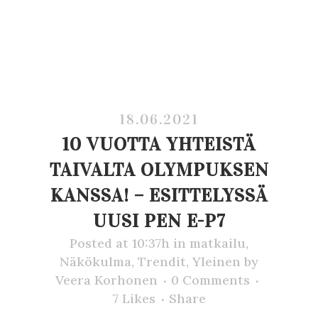
18.06.2021
10 VUOTTA YHTEISTÄ
TAIVALTA OLYMPUKSEN
KANSSA! – ESITTELYSSÄ
UUSI PEN E-P7
Posted at 10:37h
in
matkailu
,
Näkökulma
,
Trendit
,
Yleinen
by
Veera Korhonen
0 Comments
7
Likes
Share