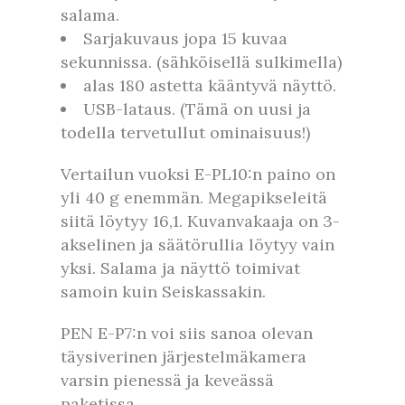
salama.
Sarjakuvaus jopa 15 kuvaa
sekunnissa. (sähköisellä sulkimella)
alas 180 astetta kääntyvä näyttö.
USB-lataus. (Tämä on uusi ja
todella tervetullut ominaisuus!)
Vertailun vuoksi E-PL10:n paino on
yli 40 g enemmän. Megapikseleitä
siitä löytyy 16,1. Kuvanvakaaja on 3-
akselinen ja säätörullia löytyy vain
yksi. Salama ja näyttö toimivat
samoin kuin Seiskassakin.
PEN E-P7:n voi siis sanoa olevan
täysiverinen järjestelmäkamera
varsin pienessä ja keveässä
paketissa.