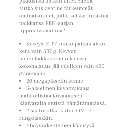
pikkusisarustaan Liteä edellä.
Mitkä siis ovat ne tärkeimmät
ominaisuudet, joilla seiska lunastaa
paikkansa PEN-sarjan
lippulaivamallina?
Keveys. E-P7 runko painaa akun
kera vain 337 g. Kevyen
pannukakkuzoomin kanssa
kokonaisuus jää edelleen vain 430
grammaan.
20 megapikselin kenno.
5-akselinen kuvanvakaaja
mahdollistaa kuvaamisen
käsivaralta entistä hämärämmässä.
2 säätörullaa kuten OM-D -
rungoissakin.
Yhdysrakenteinen kääntyvä