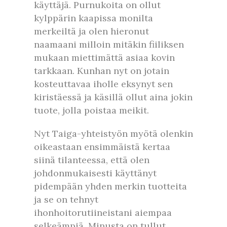
käyttäjä. Purnukoita on ollut
kylppärin kaapissa monilta
merkeiltä ja olen hieronut
naamaani milloin mitäkin fiiliksen
mukaan miettimättä asiaa kovin
tarkkaan. Kunhan nyt on jotain
kosteuttavaa iholle eksynyt sen
kiristäessä ja käsillä ollut aina jokin
tuote, jolla poistaa meikit.
Nyt Taiga-yhteistyön myötä olenkin
oikeastaan ensimmäistä kertaa
siinä tilanteessa, että olen
johdonmukaisesti käyttänyt
pidempään yhden merkin tuotteita
ja se on tehnyt
ihonhoitorutiineistani aiempaa
selkeämpiä. Minusta on tullut