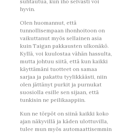
suhtautua, kun iho selvästi voi
hyvin.
Olen huomannut, että
tunnollisempaan ihonhoitoon on
vaikuttanut myös sellainen asia
kuin Taigan pakkausten ulkonäkö.
Kyllä, voi kuulostaa vähän hassulta,
mutta johtuu siitä, että kun kaikki
käyttämäni tuotteet on samaa
sarjaa ja pakattu tyylikkäästi, niin
olen jättänyt purkit ja purnukat
suosiolla esille sen sijaan, että
tunkisin ne peilikaappiin.
Kun ne törpöt on siinä kaikki koko
ajan näkyvillä ja käden ulottuvilla,
tulee mun myös automaattisemmin