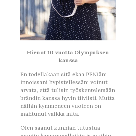
Hienot 10 vuotta Olympuksen
kanssa
En todellakaan sitä ekaa PENiäni
innoissani hypistellessäni voinut
arvata, että tulisin työskentelemään
brändin kanssa hyvin tiiviisti. Mutta
näihin kymmeneen vuoteen on
mahtunut vaikka mitä.
Olen saanut kunnian tutustua
moniin kameramalleihin ja muihin