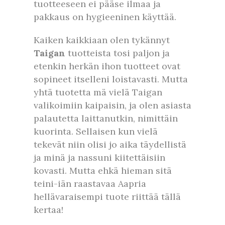
tuotteeseen ei pääse ilmaa ja
pakkaus on hygieeninen käyttää.
Kaiken kaikkiaan olen tykännyt
Taigan
tuotteista tosi paljon ja
etenkin herkän ihon tuotteet ovat
sopineet itselleni loistavasti. Mutta
yhtä tuotetta mä vielä Taigan
valikoimiin kaipaisin, ja olen asiasta
palautetta laittanutkin, nimittäin
kuorinta. Sellaisen kun vielä
tekevät niin olisi jo aika täydellistä
ja minä ja nassuni kiitettäisiin
kovasti. Mutta ehkä hieman sitä
teini-iän raastavaa Aapria
hellävaraisempi tuote riittää tällä
kertaa!