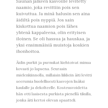
Saunan jälkeen kasvoille levitetty
naamio, joka revittiin pois sen
kuivuttua. Ja minä halusin sen aina
äidiltä pois nyppiä. Jos sain
kiskottua naamion pois lähes
yhtenä kappaleena, olin erityisen
iloinen. Se oli hassua ja hauskaa, ja
yksi ensimmäisiä muistoja koskien
ihonhoitoa.
Äidin purkit ja purnukat kiehtoivat minua
kovasti jo lapsena. Seurasin
mielenkiinnolla, millaisin liikkein äiti levitti
seerumia huolellisesti kasvojen lisäksi
kaulalle ja dekolteelle. Kosteusvoidetta
hän otti lasisesta purkista pienellä tikulla,
jonka äiti kertoi olevan spaatteli.