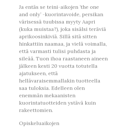
Ja entäs se teini-aikojen ’the one
and only’ -kuorintavoide, persikan
värisessä tuubissa myyty Aapri
(kuka muistaa?), joka sisälsi teräviä
aprikoosinkiviä. Sillä sitä sitten
hinkattiin naamaa, ja vielä voimalla,
että varmasti tulisi puhdasta ja
sileää. Tuon ihoa raastaneen aineen
jälkeen kesti 20 vuotta totutella
ajatukseen, että
hellävaraisemmallakin tuotteella
saa tuloksia. Edelleen olen
enemmän mekaanisten
kuorintatuotteiden ystävä kuin
rakeettomien.
Opiskeluaikojen