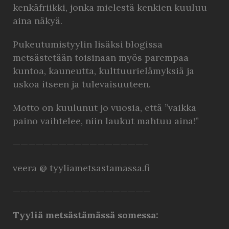
kenkäfriikki, jonka mielestä kenkien kuuluu
aina näkyä.
Pukeutumistyylin lisäksi blogissa
metsästetään toisinaan myös parempaa
kuntoa, kauneutta, kulttuurielämyksiä ja
uskoa itseen ja tulevaisuuteen.
Motto on kuulunut jo vuosia, että ”vaikka
paino vaihtelee, niin laukut mahtuu aina!”
—————————————————–
veera @ tyyliametsastamassa.fi
——————————————————
Tyyliä metsästämässä somessa: