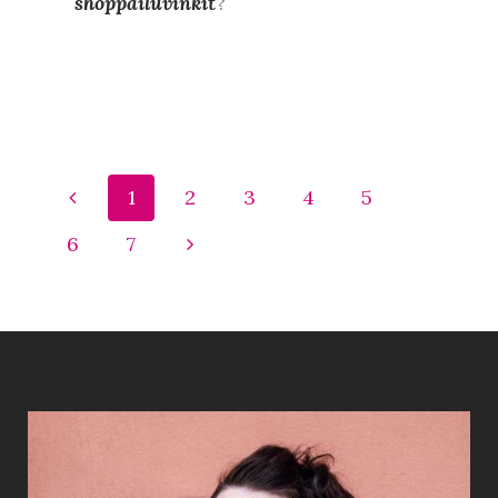
shoppailuvinkit
?
1
2
3
4
5
6
7