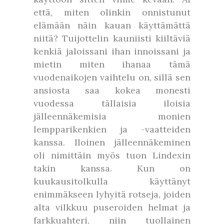
että, miten olinkin onnistunut
elämään näin kauan käyttämättä
niitä? Tuijottelin kauniisti kiiltäviä
kenkiä jaloissani ihan innoissani ja
mietin miten ihanaa tämä
vuodenaikojen vaihtelu on, sillä sen
ansiosta saa kokea monesti
vuodessa tällaisia iloisia
jälleennäkemisia monien
lempparikenkien ja -vaatteiden
kanssa. Iloinen jälleennäkeminen
oli nimittäin myös tuon Lindexin
takin kanssa. Kun on
kuukausitolkulla käyttänyt
enimmäkseen lyhyitä rotseja, joiden
alta vilkkuu puseroiden helmat ja
farkkuahteri, niin tuollainen