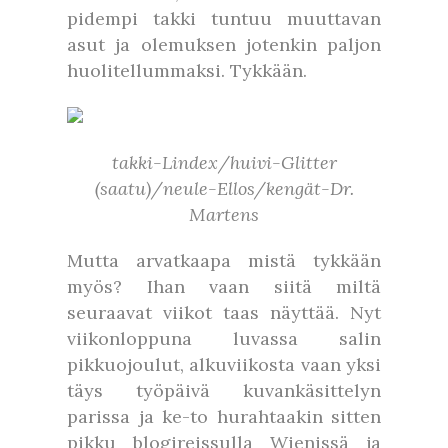
pidempi takki tuntuu muuttavan
asut ja olemuksen jotenkin paljon
huolitellummaksi. Tykkään.
takki-Lindex/huivi-Glitter
(saatu)/neule-Ellos/kengät-Dr.
Martens
Mutta arvatkaapa mistä tykkään
myös? Ihan vaan siitä miltä
seuraavat viikot taas näyttää. Nyt
viikonloppuna luvassa salin
pikkuojoulut, alkuviikosta vaan yksi
täys työpäivä kuvankäsittelyn
parissa ja ke-to hurahtaakin sitten
pikku blogireissulla Wienissä ja