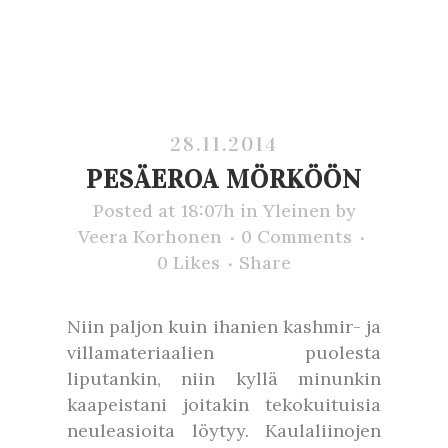
28.11.2014
PESÄEROA MÖRKÖÖN
Posted at 18:07h
in
Yleinen
by
Veera Korhonen
0 Comments
0
Likes
Share
Niin paljon kuin ihanien kashmir- ja
villamateriaalien puolesta
liputankin, niin kyllä minunkin
kaapeistani joitakin tekokuituisia
neuleasioita löytyy. Kaulaliinojen