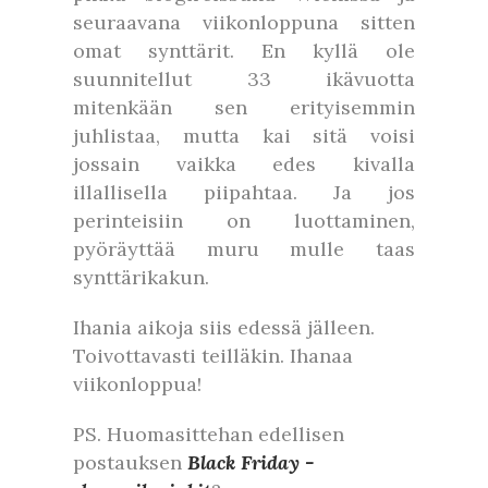
seuraavana viikonloppuna sitten
omat synttärit. En kyllä ole
suunnitellut 33 ikävuotta
mitenkään sen erityisemmin
juhlistaa, mutta kai sitä voisi
jossain vaikka edes kivalla
illallisella piipahtaa. Ja jos
perinteisiin on luottaminen,
pyöräyttää muru mulle taas
synttärikakun.
Ihania aikoja siis edessä jälleen.
Toivottavasti teilläkin. Ihanaa
viikonloppua!
PS. Huomasittehan edellisen
postauksen
Black Friday -