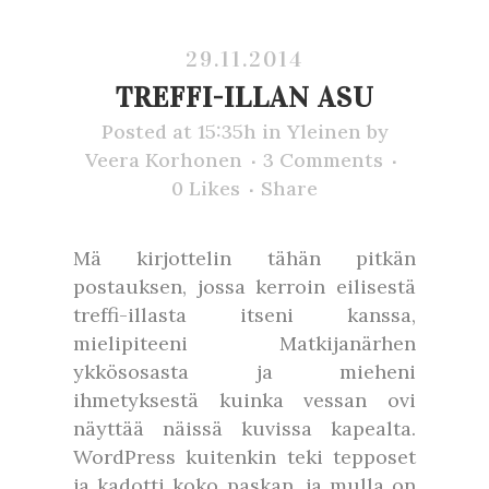
29.11.2014
TREFFI-ILLAN ASU
Posted at 15:35h
in
Yleinen
by
Veera Korhonen
3 Comments
0
Likes
Share
Mä kirjottelin tähän pitkän
postauksen, jossa kerroin eilisestä
treffi-illasta itseni kanssa,
mielipiteeni Matkijanärhen
ykkösosasta ja mieheni
ihmetyksestä kuinka vessan ovi
näyttää näissä kuvissa kapealta.
WordPress kuitenkin teki tepposet
ja kadotti koko paskan, ja mulla on