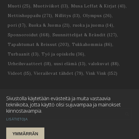
Muoti
(25)
Muotiviikot
(13)
Musa Leffat & Kirjat
(41)
Nettishoppailu
(271)
Nillitys
(13)
Olympus
(26)
pori
(17)
Ruoka & Juoma
(21)
ruoka ja juoma
(14)
Sponsoroidut
(168)
Suunnittelijat & Brändit
(127)
Tapahtumat & Reissut
(203)
Tukkahommia
(86)
Turbaanit
(13)
Työ ja opiskelu
(36)
Urheiluvaatteet
(18)
uusi elämä
(13)
valokuvat
(88)
Videot
(15)
Vierailevat tähdet
(79)
Vink Vink
(152)
HAE BLOGISTA
Sivustolla käytetään evästeitä ja muita vastaavia
tekniikoita, jotta käyttö olisi sujuvampaa ja mainokset
kiinnostavampia.
LISÄTIETOJA
YMMÄRRÄN