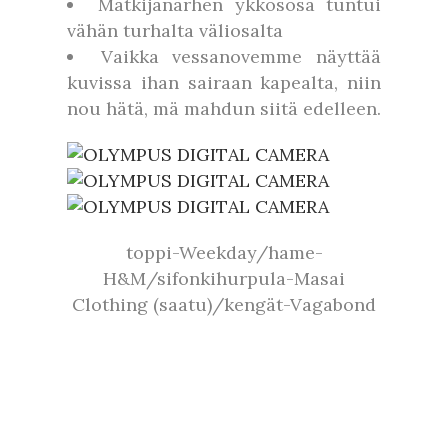
Matkijanärhen ykkösosa tuntui
vähän turhalta väliosalta
Vaikka vessanovemme näyttää
kuvissa ihan sairaan kapealta, niin
nou hätä, mä mahdun siitä edelleen.
toppi-Weekday/hame-
H&M/sifonkihurpula-Masai
Clothing (saatu)/kengät-Vagabond