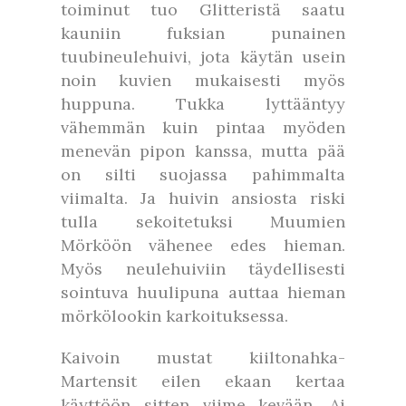
toiminut tuo Glitteristä saatu
kauniin fuksian punainen
tuubineulehuivi, jota käytän usein
noin kuvien mukaisesti myös
huppuna. Tukka lyttääntyy
vähemmän kuin pintaa myöden
menevän pipon kanssa, mutta pää
on silti suojassa pahimmalta
viimalta. Ja huivin ansiosta riski
tulla sekoitetuksi Muumien
Mörköön vähenee edes hieman.
Myös neulehuiviin täydellisesti
sointuva huulipuna auttaa hieman
mörkölookin karkoituksessa.
Kaivoin mustat kiiltonahka-
Martensit eilen ekaan kertaa
käyttöön sitten viime kevään. Ai