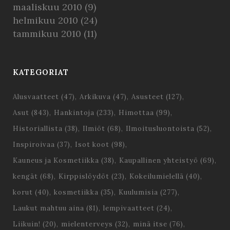
maaliskuu 2010
(9)
helmikuu 2010
(24)
tammikuu 2010
(11)
KATEGORIAT
Alusvaatteet
(47)
Arkikuva
(47)
Asusteet
(127)
Asut
(843)
Hankintoja
(233)
Himottaa
(99)
Historiallista
(38)
Ilmiöt
(68)
Ilmoitusluontoista
(52)
Inspiroivaa
(37)
Isot koot
(98)
Kauneus ja Kosmetiikka
(38)
Kaupallinen yhteistyö
(69)
kengät
(68)
Kirppislöydöt
(23)
Kokeilumielellä
(40)
korut
(40)
kosmetiikka
(35)
Kuulumisia
(277)
Laukut mahtuu aina
(81)
lempivaatteet
(24)
Liikuin!
(20)
mielenterveys
(32)
minä itse
(76)