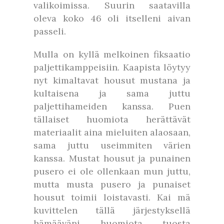
valikoimissa. Suurin saatavilla
oleva koko 46 oli itselleni aivan
passeli.
Mulla on kyllä melkoinen fiksaatio
paljettikamppeisiin. Kaapista löytyy
nyt kimaltavat housut mustana ja
kultaisena ja sama juttu
paljettihameiden kanssa. Puen
tällaiset huomiota herättävät
materiaalit aina mieluiten alaosaan,
sama juttu useimmiten värien
kanssa. Mustat housut ja punainen
pusero ei ole ollenkaan mun juttu,
mutta musta pusero ja punaiset
housut toimii loistavasti. Kai mä
kuvittelen tällä järjestyksellä
hämääväni huomiota tuosta