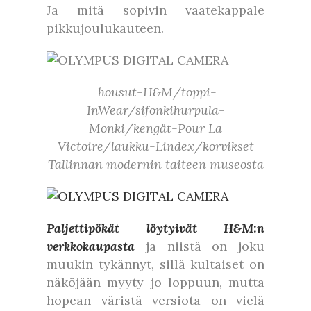
Ja mitä sopivin vaatekappale
pikkujoulukauteen.
housut-H&M/toppi-
InWear/sifonkihurpula-
Monki/kengät-Pour La
Victoire/laukku-Lindex/korvikset
Tallinnan modernin taiteen museosta
Paljettipökät löytyivät H&M:n
verkkokaupasta
ja niistä on joku
muukin tykännyt, sillä kultaiset on
näköjään myyty jo loppuun, mutta
hopean väristä versiota on vielä