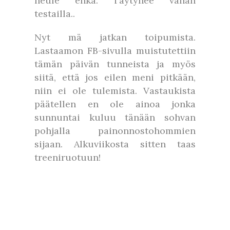
neule ehkä. Täytynee vähän
testailla..
Nyt mä jatkan toipumista.
Lastaamon FB-sivulla muistutettiin
tämän päivän tunneista ja myös
siitä, että jos eilen meni pitkään,
niin ei ole tulemista. Vastaukista
päätellen en ole ainoa jonka
sunnuntai kuluu tänään sohvan
pohjalla painonnostohommien
sijaan. Alkuviikosta sitten taas
treeniruotuun!