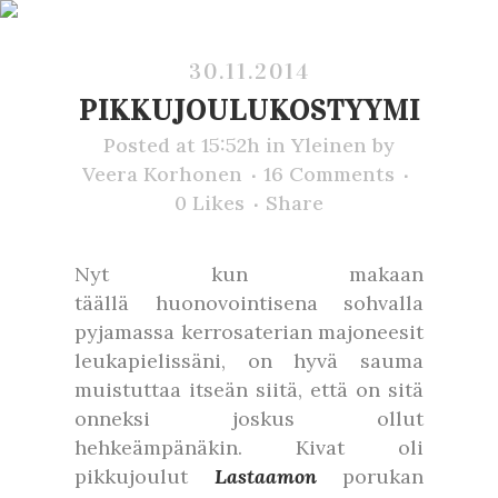
30.11.2014
PIKKUJOULUKOSTYYMI
Posted at 15:52h
in
Yleinen
by
Veera Korhonen
16 Comments
0
Likes
Share
Nyt kun makaan
täällä huonovointisena sohvalla
pyjamassa kerrosaterian majoneesit
leukapielissäni, on hyvä sauma
muistuttaa itseän siitä, että on sitä
onneksi joskus ollut
hehkeämpänäkin. Kivat oli
pikkujoulut
Lastaamon
porukan