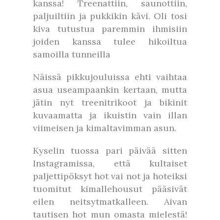
kanssa! Treenattiin, saunottiin,
paljuiltiin ja pukkikin kävi. Oli tosi
kiva tutustua paremmin ihmisiin
joiden kanssa tulee hikoiltua
samoilla tunneilla
Näissä pikkujouluissa ehti vaihtaa
asua useampaankin kertaan, mutta
jätin nyt treenitrikoot ja bikinit
kuvaamatta ja ikuistin vain illan
viimeisen ja kimaltavimman asun.
Kyselin tuossa pari päivää sitten
Instagramissa, että kultaiset
paljettipöksyt hot vai not ja hoteiksi
tuomitut kimallehousut pääsivät
eilen neitsytmatkalleen. Aivan
tautisen hot mun omasta mielestä!