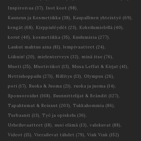
Inspiroivaa
(37)
Isot koot
(98)
Kauneus ja Kosmetiikka
(38)
Kaupallinen yhteistyö
(69)
kengät
(68)
Kirppislöydöt
(23)
Kokeilumielellä
(40)
korut
(40)
kosmetiikka
(35)
Kuulumisia
(277)
Laukut mahtuu aina
(81)
lempivaatteet
(24)
Liikuin!
(20)
mielenterveys
(32)
minä itse
(76)
Muoti
(25)
Muotiviikot
(13)
Musa Leffat & Kirjat
(41)
Nettishoppailu
(271)
Nillitys
(13)
Olympus
(26)
pori
(17)
Ruoka & Juoma
(21)
ruoka ja juoma
(14)
Sponsoroidut
(168)
Suunnittelijat & Brändit
(127)
Tapahtumat & Reissut
(203)
Tukkahommia
(86)
Turbaanit
(13)
Työ ja opiskelu
(36)
Urheiluvaatteet
(18)
uusi elämä
(13)
valokuvat
(88)
Videot
(15)
Vierailevat tähdet
(79)
Vink Vink
(152)