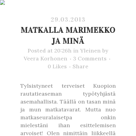
29.03.2013
MATKALLA MARIMEKKO
JA MINÄ
Posted at 20:26h
in
Yleinen
by
Veera Korhonen
3 Comments
0
Likes
Share
Tylsistyneet terveiset Kuopion
rautatieaseman typötyhjästä
asemahallista. Täällä on tasan minä
ja mun matkatavarat. Mutta nuo
matkaseuralaisetpa onkin
mielestäni ihan esittelemisen
arvoiset! Olen nimittäin liikkeellä