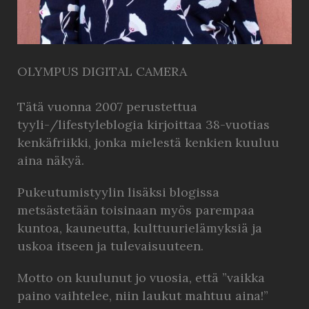
OLYMPUS DIGITAL CAMERA
Tätä vuonna 2007 perustettua
tyyli-/lifestyleblogia kirjoittaa 38-vuotias
kenkäfriikki, jonka mielestä kenkien kuuluu
aina näkyä.
Pukeutumistyylin lisäksi blogissa
metsästetään toisinaan myös parempaa
kuntoa, kauneutta, kulttuurielämyksiä ja
uskoa itseen ja tulevaisuuteen.
Motto on kuulunut jo vuosia, että ”vaikka
paino vaihtelee, niin laukut mahtuu aina!”