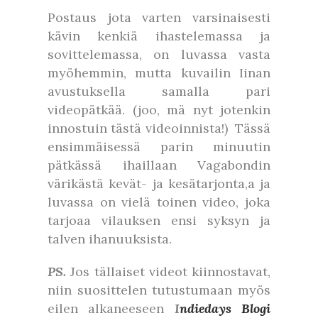
Postaus jota varten varsinaisesti
kävin kenkiä ihastelemassa ja
sovittelemassa, on luvassa vasta
myöhemmin, mutta kuvailin Iinan
avustuksella samalla pari
videopätkää. (joo, mä nyt jotenkin
innostuin tästä videoinnista!) Tässä
ensimmäisessä parin minuutin
pätkässä ihaillaan Vagabondin
värikästä kevät- ja kesätarjonta,a ja
luvassa on vielä toinen video, joka
tarjoaa vilauksen ensi syksyn ja
talven ihanuuksista.
PS.
Jos tällaiset videot kiinnostavat,
niin suosittelen tutustumaan myös
eilen alkaneeseen
I
ndiedays Blogi