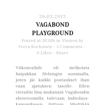
26.03.2013
VAGABOND
PLAYGROUND
Posted at 20:10h
in
Yleinen
by
Veera Korhonen
3 Comments
0
Likes
Share
Viikonvaihde oli melkoista
haipakkaa Helsingin suunnalla,
joten jäi kaikki postaukset ihan
vaan ajatuksen tasolle. Eilen
vierailin Iina mukanani Vagabondin
showroomilla tulevaan Indiedays-
kamppikseen liittyen. Miettikää