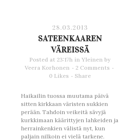
28.03.2013
SATEENKAAREN
VÄREISSÄ
Posted at 23:17h
in
Yleinen
by
Veera Korhonen
2 Comments
0
Likes
Share
Haikailin tuossa muutama päivä
sitten kirkkaan väristen sukkien
perään. Tahdoin veikeitä sävyjä
kurkkimaan käärittyjen lahkeiden ja
herrainkenkien välistä nyt, kun
paljain nilkoin ei vielä tarkene.