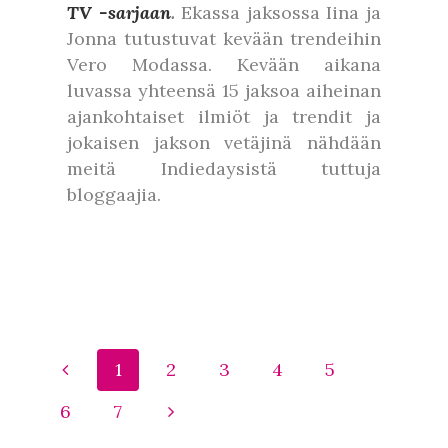
TV -sarjaan
.
Ekassa jaksossa Iina ja
Jonna tutustuvat kevään trendeihin
Vero Modassa. Kevään aikana
luvassa yhteensä 15 jaksoa aiheinan
ajankohtaiset ilmiöt ja trendit ja
jokaisen jakson vetäjinä nähdään
meitä Indiedaysistä tuttuja
bloggaajia.
1
2
3
4
5
6
7