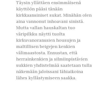
Täysin yllättäen ensimmäisenä
käyttöön pääsi tänään
kirkkaansiniset sukat. Minähän olen
aina vannonut inhoavani sinistä.
Mutta vallan hauskaltan tuo
väripilkku näytti tuolta
kirkuvanoranssien housujen ja
maltillisen beigejen kenkien
välimaastosta. Ennustan, että
herrainkenkien ja silmiinpistävien
sukkien yhdistelmää saatetaan tulla
näkemään jaloissani lähiaikoina
lähes kyllästymiseen saakka.