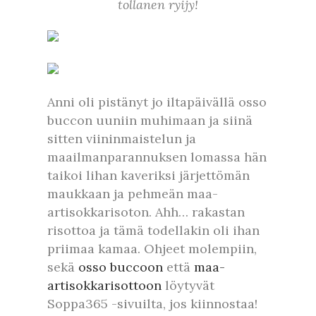
tollanen ryijy!
Anni oli pistänyt jo iltapäivällä osso
buccon uuniin muhimaan ja siinä
sitten viininmaistelun ja
maailmanparannuksen lomassa hän
taikoi lihan kaveriksi järjettömän
maukkaan ja pehmeän maa-
artisokkarisoton. Ahh… rakastan
risottoa ja tämä todellakin oli ihan
priimaa kamaa. Ohjeet molempiin,
sekä
osso buccoon
että
maa-
artisokkarisottoon
löytyvät
Soppa365 -sivuilta, jos kiinnostaa!