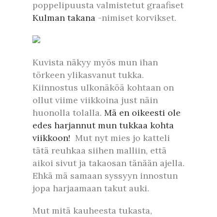
poppelipuusta valmistetut graafiset
Kulman takana
-nimiset korvikset.
Kuvista näkyy myös mun ihan
törkeen ylikasvanut tukka.
Kiinnostus ulkonäköä kohtaan on
ollut viime viikkoina just näin
huonolla tolalla.
Mä en oikeesti ole
edes harjannut mun tukkaa kohta
viikkoon!
Mut nyt mies jo katteli
tätä reuhkaa siihen malliin, että
aikoi sivut ja takaosan tänään ajella.
Ehkä mä samaan syssyyn innostun
jopa harjaamaan takut auki.
Mut mitä kauheesta tukasta,