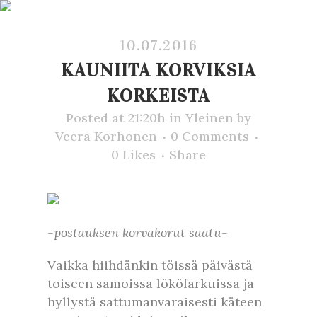
10.07.2016
KAUNIITA KORVIKSIA
KORKEISTA
Posted at 21:20h
in
Yleinen
by
Veera Korhonen
0 Comments
0
Likes
Share
-postauksen korvakorut saatu-
Vaikka hiihdänkin töissä päivästä
toiseen samoissa lököfarkuissa ja
hyllystä sattumanvaraisesti käteen