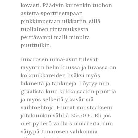
kovasti. Päädyin kuitenkin tuohon
astetta sporttisempaan
pinkkimustaan uikkariin, sillä
tuollainen rintamuksesta
peittävämpi malli minulta
puuttuikin.
Junarosen uima-asut tulevat
myyntiin helmikuussa ja luvassa on
kokouikkareiden lisäksi myös
bikineitä ja tankineja. Löytyy niin
graafista kuin kukkaisaakin printtiä
ja myös selkeitä yksivärisiä
vaihtoehtoja. Hinnat muistaakseni
jotakuinkin välillä 35-50 €. Eli jos
olet pyllerö vailla simmareita, niin
väijypä Junarosen valikoimia