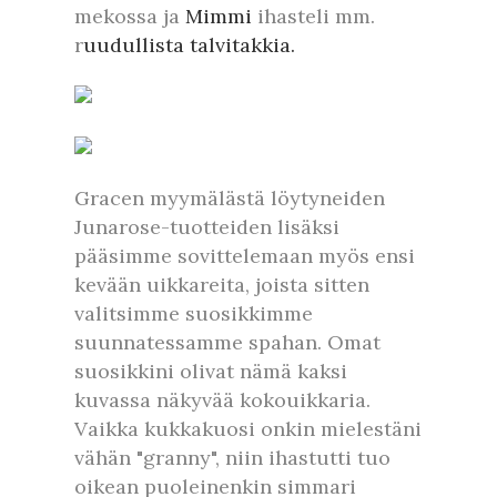
mekossa ja
Mimmi
ihasteli mm.
r
uudullista talvitakkia.
Gracen myymälästä löytyneiden
Junarose-tuotteiden lisäksi
pääsimme sovittelemaan myös ensi
kevään uikkareita, joista sitten
valitsimme suosikkimme
suunnatessamme spahan. Omat
suosikkini olivat nämä kaksi
kuvassa näkyvää kokouikkaria.
Vaikka kukkakuosi onkin mielestäni
vähän "granny", niin ihastutti tuo
oikean puoleinenkin simmari