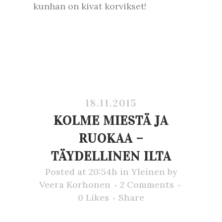
kunhan on kivat korvikset!
18.11.2015
KOLME MIESTÄ JA
RUOKAA –
TÄYDELLINEN ILTA
Posted at 20:54h
in
Yleinen
by
Veera Korhonen
2 Comments
0
Likes
Share