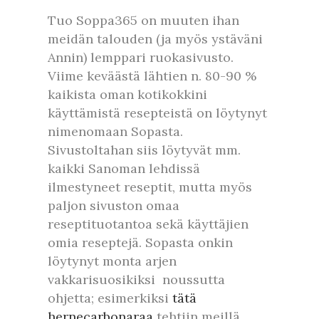
Tuo Soppa365 on muuten ihan
meidän talouden (ja myös ystäväni
Annin) lemppari ruokasivusto.
Viime keväästä lähtien n. 80-90 %
kaikista oman kotikokkini
käyttämistä resepteistä on löytynyt
nimenomaan Sopasta.
Sivustoltahan siis löytyvät mm.
kaikki Sanoman lehdissä
ilmestyneet reseptit, mutta myös
paljon sivuston omaa
reseptituotantoa sekä käyttäjien
omia reseptejä. Sopasta onkin
löytynyt monta arjen
vakkarisuosikiksi noussutta
ohjetta; esimerkiksi
tätä
hernecarbonaraa
tehtiin meillä