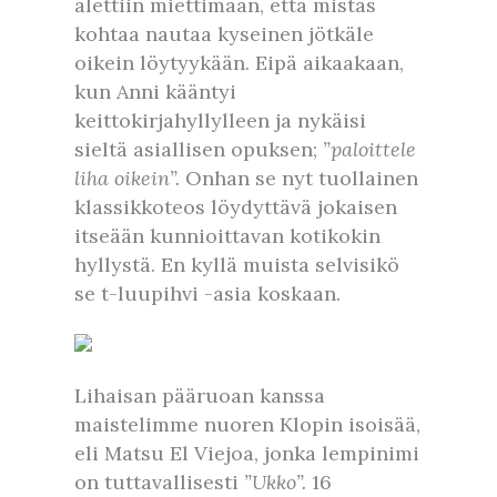
alettiin miettimään, että mistäs
kohtaa nautaa kyseinen jötkäle
oikein löytyykään. Eipä aikaakaan,
kun Anni kääntyi
keittokirjahyllylleen ja nykäisi
sieltä asiallisen opuksen;
”paloittele
liha oikein”.
Onhan se nyt tuollainen
klassikkoteos löydyttävä jokaisen
itseään kunnioittavan kotikokin
hyllystä. En kyllä muista selvisikö
se t-luupihvi -asia koskaan.
Lihaisan pääruoan kanssa
maistelimme nuoren Klopin isoisää,
eli Matsu El Viejoa, jonka lempinimi
on tuttavallisesti
”Ukko”.
16