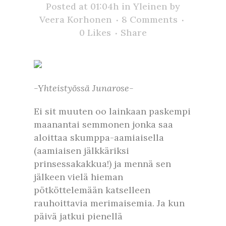
Posted at 01:04h
in
Yleinen
by
Veera Korhonen
8 Comments
0
Likes
Share
-Yhteistyössä Junarose-
Ei sit muuten oo lainkaan paskempi
maanantai semmonen jonka saa
aloittaa skumppa-aamiaisella
(aamiaisen jälkkäriksi
prinsessakakkua!) ja mennä sen
jälkeen vielä hieman
pötköttelemään katselleen
rauhoittavia merimaisemia. Ja kun
päivä jatkui pienellä