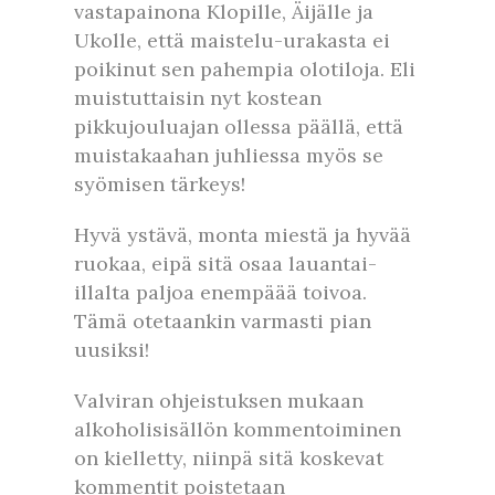
vastapainona Klopille, Äijälle ja
Ukolle, että maistelu-urakasta ei
poikinut sen pahempia olotiloja. Eli
muistuttaisin nyt kostean
pikkujouluajan ollessa päällä, että
muistakaahan juhliessa myös se
syömisen tärkeys!
Hyvä ystävä, monta miestä ja hyvää
ruokaa, eipä sitä osaa lauantai-
illalta paljoa enempäää toivoa.
Tämä otetaankin varmasti pian
uusiksi!
Valviran ohjeistuksen mukaan
alkoholisisällön kommentoiminen
on kielletty, niinpä sitä koskevat
kommentit poistetaan