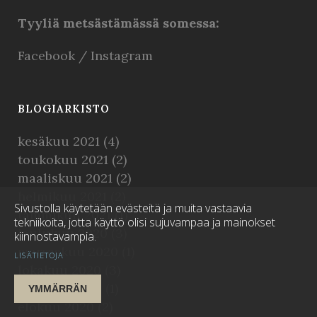
Tyyliä metsästämässä somessa:
Facebook
/
Instagram
BLOGIARKISTO
kesäkuu 2021
(4)
toukokuu 2021
(2)
maaliskuu 2021
(2)
helmikuu 2021
(2)
Sivustolla käytetään evästeitä ja muita vastaavia
tammikuu 2021
(1)
tekniikoita, jotta käyttö olisi sujuvampaa ja mainokset
joulukuu 2020
(3)
kiinnostavampia.
marraskuu 2020
(1)
LISÄTIETOJA
lokakuu 2020
(3)
syyskuu 2020
(1)
YMMÄRRÄN
elokuu 2020
(2)