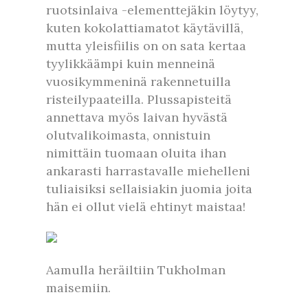
ruotsinlaiva -elementtejäkin löytyy,
kuten kokolattiamatot käytävillä,
mutta yleisfiilis on on sata kertaa
tyylikkäämpi kuin menneinä
vuosikymmeninä rakennetuilla
risteilypaateilla. Plussapisteitä
annettava myös laivan hyvästä
olutvalikoimasta, onnistuin
nimittäin tuomaan oluita ihan
ankarasti harrastavalle miehelleni
tuliaisiksi sellaisiakin juomia joita
hän ei ollut vielä ehtinyt maistaa!
Aamulla heräiltiin Tukholman
maisemiin.