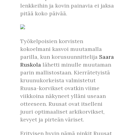
lenkkeihin ja kovin painavia ei jaksa
pitää koko päivää.
Työkelpoisien korvisten
kokoelmani kasvoi muutamalla
parilla, kun korusuunnittelija
Saara
Ruskola
lähetti minulle muutaman
parin mallistostaan. Kierrätetyistä
kruunukorkeista valmistetut
Ruusa-korvikset ovatkin viime
viikkoina näkyneet ylläni useaan
otteeseen. Ruusat ovat itselleni
juuri optimaaliset arkikorvikset,
kevyet ja pirteän väriset.
Erityisen hyvin nämä pinkit Ruusat