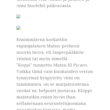
Anni huolehti pääruoasta.
Ensimmäienä korkattiin
espanjalaisen Matsu-perheen
nuorin herra, eli Jasperpääkkös-
viininä tai myös nimellä
”kloppi”
tunnettu Matsu El Picaro.
Vaikka tämä vain kuukauden verran
tynnyrissä kyspytetty viini on
tanniininen, on se marjaisuutensa
vuoksi ns. helposti juotavaa. Kloppi
maistuikin ensin hyvin ihan
sellaisenaan seurustelujuomana
ruoanlaiton lomassa, mutta