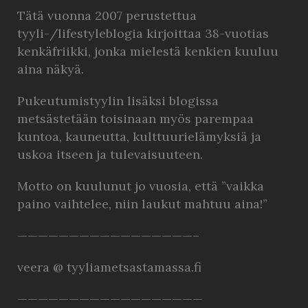
Tätä vuonna 2007 perustettua
tyyli-/lifestyleblogia kirjoittaa 38-vuotias
kenkäfriikki, jonka mielestä kenkien kuuluu
aina näkyä.
Pukeutumistyylin lisäksi blogissa
metsästetään toisinaan myös parempaa
kuntoa, kauneutta, kulttuurielämyksiä ja
uskoa itseen ja tulevaisuuteen.
Motto on kuulunut jo vuosia, että ”vaikka
paino vaihtelee, niin laukut mahtuu aina!”
—————————————————–
veera @ tyyliametsastamassa.fi
——————————————————