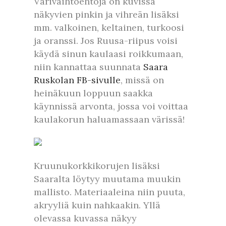
Värivaihtoehtoja on kuvissa
näkyvien pinkin ja vihreän lisäksi
mm. valkoinen, keltainen, turkoosi
ja oranssi. Jos Ruusa-riipus voisi
käydä sinun kaulaasi roikkumaan,
niin kannattaa suunnata
Saara
Ruskolan FB-sivulle
, missä on
heinäkuun loppuun saakka
käynnissä arvonta, jossa voi voittaa
kaulakorun haluamassaan värissä!
Kruunukorkkikorujen lisäksi
Saaralta löytyy muutama muukin
mallisto. Materiaaleina niin puuta,
akryyliä kuin nahkaakin. Yllä
olevassa kuvassa näkyy