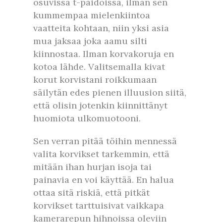
osuvissa t-paidoissa, ilman sen
kummempaa mielenkiintoa
vaatteita kohtaan, niin yksi asia
mua jaksaa joka aamu silti
kiinnostaa. Ilman korvakoruja en
kotoa lähde. Valitsemalla kivat
korut korvistani roikkumaan
säilytän edes pienen illuusion siitä,
että olisin jotenkin kiinnittänyt
huomiota ulkomuotooni.
Sen verran pitää töihin mennessä
valita korvikset tarkemmin, että
mitään ihan hurjan isoja tai
painavia en voi käyttää. En halua
ottaa sitä riskiä, että pitkät
korvikset tarttuisivat vaikkapa
kamerarepun hihnoissa oleviin