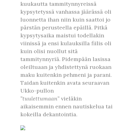
kuukautta tammitynnyreissä
kypsytetyssä vanhassa jäärässä oli
luonnetta ihan niin kuin saattoi jo
pärstän perusteella epäillä. Pitkä
kypsytysaika maistui todellakin
viinissä ja ensi kulauksilla fiilis oli
kuin olisi nuollut sitä
tammitynnyriä. Pidempään lasissa
oleiltuaan ja yhdistettynä ruokaan
maku kuitenkin pehmeni ja parani.
Taidan kuitenkin avata seuraavan
Ukko-pullon
”tuulettumaan”
vieläkin
aikaisemmin ennen nautiskelua tai
kokeilla dekantointia.