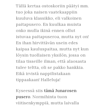
Tällä kertaa ostoskoriin päätyi mm.
tuo joka naisen vaatekaappiin
kuuluva klassikko, eli valkoinen
paitapusero. En kuulkaa muista
onko mulla ikinä ennen ollut
istuvaa paitapuseroa, mutta nyt on!
En ihan hirvittävän usein edes
kaipaa kauluspaitaa, mutta nyt kun
löysin tuollaisen yksilön, jossa on
tilaa tisseille ilman, että alaosasta
tulee teltta, oli se pakko hankkia.
Eikä irvistä nappilistakaan
tippaakaan! Halleluja!
Kyseessä siis
tämä Junarosen
pusero
. Normihinta tuon
viitisenkymppiä, mutta laivalla