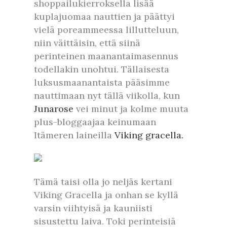
shoppailukierroksella lisää
kuplajuomaa nauttien ja päättyi
vielä poreammeessa lillutteluun,
niin väittäisin, että siinä
perinteinen maanantaimasennus
todellakin unohtui. Tällaisesta
luksusmaanantaista pääsimme
nauttimaan nyt tällä viikolla, kun
Junarose
vei minut ja kolme muuta
plus-bloggaajaa keinumaan
Itämeren laineilla
Viking gracella.
Tämä taisi olla jo neljäs kertani
Viking Gracella ja onhan se kyllä
varsin viihtyisä ja kauniisti
sisustettu laiva. Toki perinteisiä