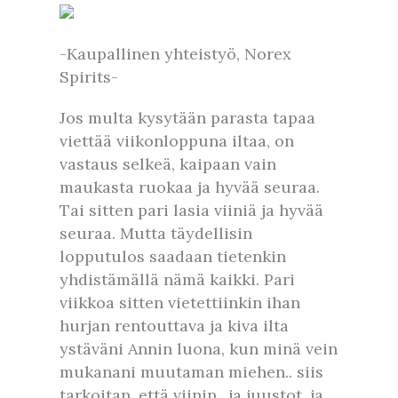
-Kaupallinen yhteistyö, Norex
Spirits-
Jos multa kysytään parasta tapaa
viettää viikonloppuna iltaa, on
vastaus selkeä, kaipaan vain
maukasta ruokaa ja hyvää seuraa.
Tai sitten pari lasia viiniä ja hyvää
seuraa. Mutta täydellisin
lopputulos saadaan tietenkin
yhdistämällä nämä kaikki. Pari
viikkoa sitten vietettiinkin ihan
hurjan rentouttava ja kiva ilta
ystäväni Annin luona, kun minä vein
mukanani muutaman miehen.. siis
tarkoitan, että viinin.. ja juustot, ja