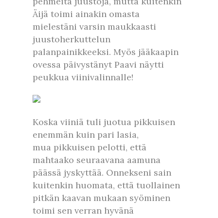
pehmeitä juustoja, mutta kuitenkin
Äijä toimi ainakin omasta
mielestäni varsin maukkaasti
juustoherkuttelun
palanpainikkeeksi. Myös jääkaapin
ovessa päivystänyt Paavi näytti
peukkua viinivalinnalle!
Koska viiniä tuli juotua pikkuisen
enemmän kuin pari lasia,
mua pikkuisen pelotti, että
mahtaako seuraavana aamuna
päässä jyskyttää. Onnekseni sain
kuitenkin huomata, että tuollainen
pitkän kaavan mukaan syöminen
toimi sen verran hyvänä