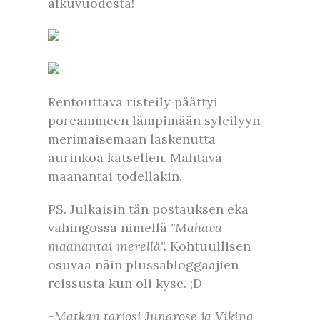
alkuvuodesta!
Rentouttava risteily päättyi
poreammeen lämpimään syleilyyn
merimaisemaan laskenutta
aurinkoa katsellen. Mahtava
maanantai todellakin.
PS. Julkaisin tän postauksen eka
vahingossa nimellä
"Mahava
maanantai merellä".
Kohtuullisen
osuvaa näin plussabloggaajien
reissusta kun oli kyse. ;D
-Matkan tarjosi Junarose ja Viking