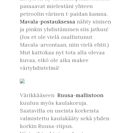
passaavat mielestäni yhteen
petroolin värisen t-paidan kanssa.
Mavala-postauksessa
nähty sinisen
ja pinkin yhdistäminen siis jatkuu!
(Jos et ole vielä osallistunut
Mavala-arvontaan, niin vielä ehtii.)
Mut kattokaa nyt tota alla olevaa
kuvaa, eikö ole aika makee
väriyhdistelmä!
Värikkääseen
Ruusa-mallistoon
kuuluu myös kaulakoruja.
Saatavilla on useista korkeista
valmistettu kaulakääty sekä yhden
korkin Ruusa-riipus.