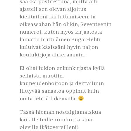
saakka postitettuna, mutta äiti
ajatteli sen olevan sijoitus
kielitaitoni kartuttamiseen. Ja
oikeassahan hän olikin, Seventeenin
numerot, kuten myös kirjastosta
lainattu brittiläinen Sugar-lehti
kuluivat käsissäni hyvin paljon
koulukirjoja ahkerammin.
Ei olisi lukion enkunkirjasta kyllä
sellaista muotiin,
kauneudenhoitoon ja deittailuun
liittyvää sanastoa oppinut kuin
noita lehtiä lukemalla.
Tässä hieman nostalgiamatskua
kaikille teille ruudun takana
oleville ikätovereilleni!