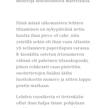
muistoja nostattanutta materiaalia.
Siinä missä ulkomaisten lehtien
tilaaminen on nykypäivänä netin
kautta ihan piece of cake, niin
ysärillä sekin oli ihan vaan Atlantin
yli seilanneen paperilapun varassa.
R-kioskilta ostetun irtonumeron
välissä oli pahvinen tilauskuponki,
johon rohkeasti vaan pistettiin
osoitetietojen lisäksi äidin
luottokortin numero ja sitten lappu
postin matkaan.
Lehden vuosikerta ei tietenkään
ollut ihan halpa tänne pohjolaan