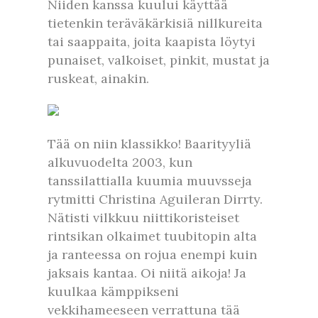
Niiden kanssa kuului käyttää
tietenkin teräväkärkisiä nillkureita
tai saappaita, joita kaapista löytyi
punaiset, valkoiset, pinkit, mustat ja
ruskeat, ainakin.
Tää on niin klassikko! Baarityyliä
alkuvuodelta 2003, kun
tanssilattialla kuumia muuvsseja
rytmitti Christina Aguileran Dirrty.
Nätisti vilkkuu niittikoristeiset
rintsikan olkaimet tuubitopin alta
ja ranteessa on rojua enempi kuin
jaksais kantaa. Oi niitä aikoja! Ja
kuulkaa kämppikseni
vekkihameeseen verrattuna tää