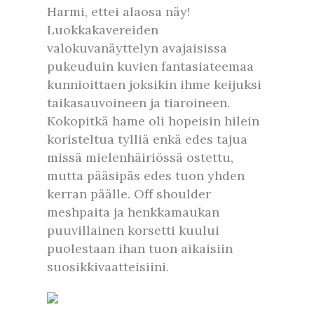
Harmi, ettei alaosa näy!
Luokkakavereiden
valokuvanäyttelyn avajaisissa
pukeuduin kuvien fantasiateemaa
kunnioittaen joksikin ihme keijuksi
taikasauvoineen ja tiaroineen.
Kokopitkä hame oli hopeisin hilein
koristeltua tylliä enkä edes tajua
missä mielenhäiriössä ostettu,
mutta pääsipäs edes tuon yhden
kerran päälle. Off shoulder
meshpaita ja henkkamaukan
puuvillainen korsetti kuului
puolestaan ihan tuon aikaisiin
suosikkivaatteisiini.