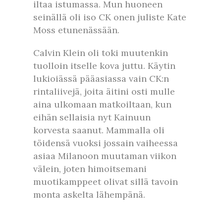
iltaa istumassa. Mun huoneen
seinällä oli iso CK onen juliste Kate
Moss etunenässään.
Calvin Klein oli toki muutenkin
tuolloin itselle kova juttu. Käytin
lukioiässä pääasiassa vain CK:n
rintaliivejä, joita äitini osti mulle
aina ulkomaan matkoiltaan, kun
eihän sellaisia nyt Kainuun
korvesta saanut. Mammalla oli
töidensä vuoksi jossain vaiheessa
asiaa Milanoon muutaman viikon
välein, joten himoitsemani
muotikamppeet olivat sillä tavoin
monta askelta lähempänä.