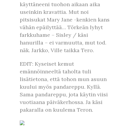
käyttäneeni tuohon aikaan aika
useinkin kravattia. Mut noi
pitsisukat Mary Jane -kenkien kans
vähän epäilyttää… Törkeän lyhyt
farkkuhame – Sisley / käsi
hanurilla – ei varmuutta, mut tod.
näk. Jarkko, Ville taikka Tero.
EDIT: Kyseiset kemut
emännöinneeltä taholta tuli
lisätietona, että tohon mun asuun
kuului myös pandareppu. Kyllä.
Sama pandareppu, jota käytin viisi
vuotiaana päiväkerhossa. Ja käsi
pakaralla on kuulema Teron.