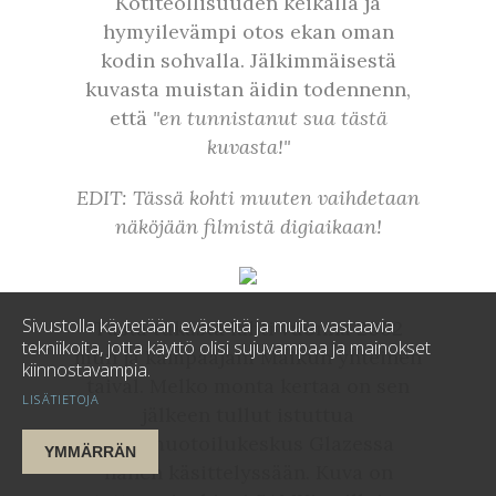
Kotiteollisuuden keikalla ja
hymyilevämpi otos ekan oman
kodin sohvalla. Jälkimmäisestä
kuvasta muistan äidin todennenn,
että
"en tunnistanut sua tästä
kuvasta!"
EDIT: Tässä kohti muuten vaihdetaan
näköjään filmistä digiaikaan!
Sivustolla käytetään evästeitä ja muita vastaavia
Tästä tukasta lähti vuonna 2002
tekniikoita, jotta käyttö olisi sujuvampaa ja mainokset
mun ja kampaajani Maikun yhteinen
kiinnostavampia.
taival. Melko monta kertaa on sen
LISÄTIETOJA
jälkeen tullut istuttua
Hiusmuotoilukeskus Glazessa
YMMÄRRÄN
hänen käsittelyssään. Kuva on