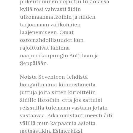
pukeutuminen nojautui lukioiässä
kyllä tosi vahvasti äidin
ulkomaanmatkoihin ja niiden
tarjoamaan valikoimien
laajenemiseen. Omat
ostomahdollisuudet kun
rajoittuivat lähinnä
naapurikaupungin Anttilaan ja
Seppälään.
Noista Seventeen-lehdistä
bongailin mua kiinnostaneita
juttuja joita sitten kirjoittelin
äidille listoihin, että jos sattuisi
reissuilla tulemaan vastaan jotain
vastaavaa. Aika omistautuneesti äiti
välillä mun kaipaamia asioita
metsästikin. Esimerkiksi