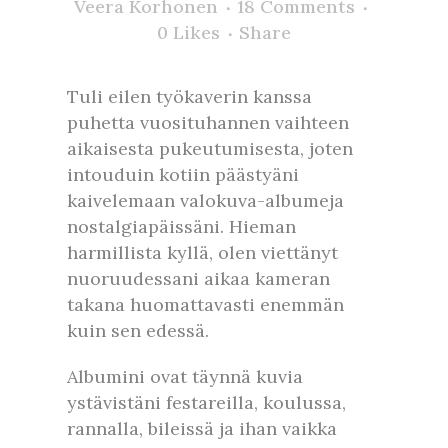
Veera Korhonen
18 Comments
0
Likes
Share
Tuli eilen työkaverin kanssa
puhetta vuosituhannen vaihteen
aikaisesta pukeutumisesta, joten
intouduin kotiin päästyäni
kaivelemaan valokuva-albumeja
nostalgiapäissäni. Hieman
harmillista kyllä, olen viettänyt
nuoruudessani aikaa kameran
takana huomattavasti enemmän
kuin sen edessä.
Albumini ovat täynnä kuvia
ystävistäni festareilla, koulussa,
rannalla, bileissä ja ihan vaikka