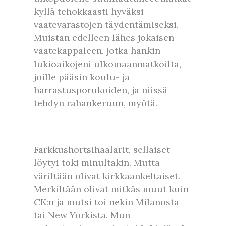
kyllä tehokkaasti hyväksi
vaatevarastojen täydentämiseksi.
Muistan edelleen lähes jokaisen
vaatekappaleen, jotka hankin
lukioaikojeni ulkomaanmatkoilta,
joille pääsin koulu- ja
harrastusporukoiden, ja niissä
tehdyn rahankeruun, myötä.
Farkkushortsihaalarit, sellaiset
löytyi toki minultakin. Mutta
väriltään olivat kirkkaankeltaiset.
Merkiltään olivat mitkäs muut kuin
CK:n ja mutsi toi nekin Milanosta
tai New Yorkista. Mun