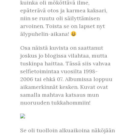
kuinka oli mököttävä ilme,
epäterävä otos ja karmea kaksari,
niin se ruutu oli säilyttämisen
arvoinen. Toista se on lapset nyt
älypuhelin-aikana!
Osa näistä kuvista on saattanut
joskus jo blogissa vilahtaa, mutta
tuskinpa haittaa. Tässä siis vahvaa
selfietoimintaa vuosilta 1998-
2006 tai ehkä 07. Albumissa loppuu
aikamerkinnät kesken. Kuvat ovat
samalla mahtava katsaus mun
nuoruuden tukkahommiin!
Se oli tuolloin alkuaikoina näköjään