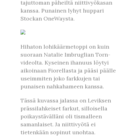
tajuttoman päheiltä niittivyökasan
kanssa. Punainen lyhyt huppari
Stockan OneWaysta.
Hihaton lohikäärmetoppi on kuin
suoraan Natalie Imbruglian Torn-
videolta. Kyseinen ihanuus löytyi
aikoinaan Fiorellasta ja pääsi päälle
useimmiten joko farkkujen tai
punaisen nahkahameen kanssa.
Tässä kuvassa jalassa on Leviksen
prässilahkeiset farkut, silloisella
poikaystävälläni oli tismalleen
samanlaiset. Ja niittivyötä ei
tietenkään sopinut unohtaa.