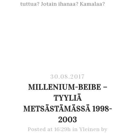
tuttua? Jotain ihanaa? Kamalaa?
30.08.2017
MILLENIUM-BEIBE –
TYYLIÄ
METSÄSTÄMÄSSÄ 1998-
2003
Posted at 16:29h
in
Yleinen
by