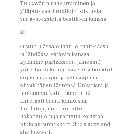
Tukkavärin saavuttaminen ja
ylläpito vaati tuolloin toistuvia
värjäyssessioita bestiksen kanssa.
Grauh! Tässä ollaan jo baari-iässä
ja lähdössä ystävän kanssa
kylämme parhaaseen (ainoaan)
yökerhoon Rioon. Kaverilta lainatut
superpaksupohjaiset saappaat
olivat hänen löytönsä Unkarista ja
molemmat kulutimme niitä
ahkerasti baaririennoissa.
Tuubitoppi on tuunattu
hakaneuloin ja ranteita koristaa
piukeat rannekkeet. She’s sexy and
she knows it!