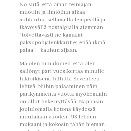
No siitä, että oman teiniajan
muotiin ja ilmiöihin alkaa
suhtautua sellaisella lempeällä ja
ikävöivällä nostalgialla aiemman
”toivottavasti ne kamalat
paksupohjalenkkarit ei enää ikinä
palaa!” -kauhun sijaan.
Mä olen niin iloinen, että olen
säilönyt pari vuosikertaa minulle
lukioikisenä tullutta Seventeen-
lehteä. Niihin palaaminen näin
parikymmentä vuotta myöhemmin
on ollut hykerryttävää. Nappasin
joululomalla kotona käydessä
muutaman vuoden -98 lehden
mukaani ja kokosin tähän hieman