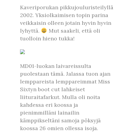
Kaveriporukan pikkujouluristeilyllä
2002. Yksiolkaimisen topin parina
veikkaisin olleen jotain hyvin hyvin
lyhyttä.
Mut saakeli, että oli
tuolloin hieno tukka!
MD01-luokan laivareissulta
puolestaan tämä. Jalassa tuon ajan
lemppareista lemppareimmat Miss
Sixtyn boot cut lahkeiset
liituraitafarkut. Mulla oli noita
kahdessa eri koossa ja
pienimmilläni lainailin
kämppikseltäni samoja pöksyjä
koossa 26 omien ollessa isoja.