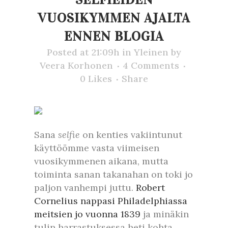
VUOSIKYMMEN AJALTA
ENNEN BLOGIA
Posted at 21:09h
in
Yleinen
by
Veera Korhonen
4 Comments
0
Likes
Share
Sana
selfie
on kenties vakiintunut
käyttöömme vasta viimeisen
vuosikymmenen aikana, mutta
toiminta sanan takanahan on toki jo
paljon vanhempi juttu.
Robert
Cornelius nappasi Philadelphiassa
meitsien jo vuonna 1839
ja minäkin
tulin harrastuksessa heti kohta