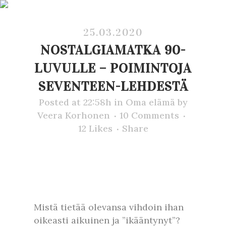
25.03.2020
NOSTALGIAMATKA 90-
LUVULLE – POIMINTOJA
SEVENTEEN-LEHDESTÄ
Posted at 22:58h
in
Oma elämä
by
Veera Korhonen
10 Comments
12
Likes
Share
Mistä tietää olevansa vihdoin ihan
oikeasti aikuinen ja ”ikääntynyt”?