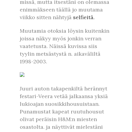
missä, mutta itsestäni on olemassa
enimmäkseen täällä jo muutama
viikko sitten nähtyjä
selfieitä.
Muutamia otoksia löysin kuitenkin
joissa näkyy myös jonkin verran
vaatetusta. Näissä kuvissa siis
tyylin metsästystä n. aikaväliltä
1998-2003.
Juuri auton takapenkiltä herännyt
festari-Veera vetää jalkaansa yksiä
lukioajan suosikkihousuistaan.
Punamustat kapeat ruutuhousut
olivat peräisin H&M:n miesten
osastolta. ja näyttivät mielestäni