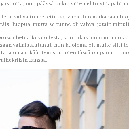
jaisuutta, niin päässä onkin sitten ehtinyt tapahtua 
odella vahva tunne, että tää vuosi tuo mukanaan lu
itäisi luopua, mutta se tunne oli vahva, jotain minul
rossa heti alkuvuodesta, kun rakas mummini nukkui p
an valmistautunut, niin kuolema oli mulle silti tos
tta ja omaa ikääntymistä. Joten tässä on painittu m
aihekriisin kanssa.