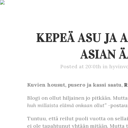
KEPEÄ ASU JA 
ASIAN 
Posted at 20:01h
in
hyvinvo
Kuvien housut, pusero ja kassi saatu,
R
Blogi on ollut hiljainen jo pitkään. Mutt
huh millaista elämä onkaan ollut”
-postaus
Tuntuu, että reilut puoli vuotta on sella
ei ole tapahtunut yhtään mitään. Mutta t