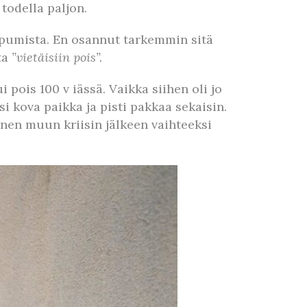
todella paljon.
opumista. En osannut tarkemmin sitä
ta
”vietäisiin pois”.
ois 100 v iässä. Vaikka siihen oli jo
i kova paikka ja pisti pakkaa sekaisin.
onen muun kriisin jälkeen vaihteeksi