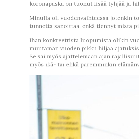
koronapaska on tuonut lisää tyhjää ja hil
Minulla oli vuodenvaihteessa jotenkin t
tunnetta sanoittaa, enkä tiennyt mistä p
Ihan konkreettista luopumista olikin vuo
muutaman vuoden pikku hiljaa ajatuksissa
Se sai myös ajattelemaan ajan rajallisuu
myös ikä- tai ehkä paremminkin elämänv