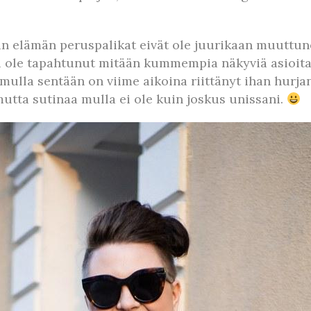
kään elämän peruspalikat eivät ole juurikaan muutt
 ole tapahtunut mitään kummempia näkyviä asioita. 
 mulla sentään on viime aikoina riittänyt ihan hur
mutta sutinaa mulla ei ole kuin joskus unissani.