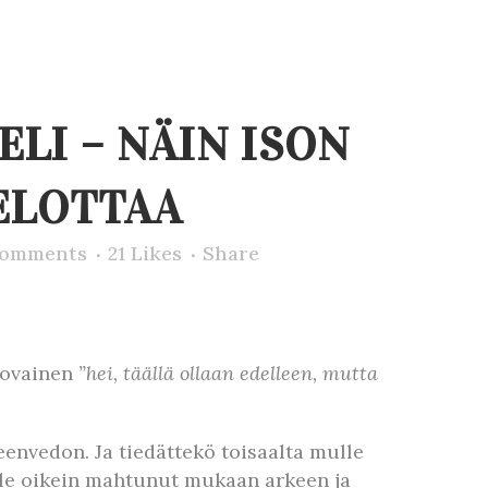
LI – NÄIN ISON
ELOTTAA
Comments
21
Likes
Share
arovainen
”hei, täällä ollaan edelleen, mutta
teenvedon. Ja tiedättekö toisaalta mulle
 ole oikein mahtunut mukaan arkeen ja