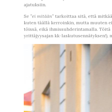
ajatuksiin.
Se
”ei mitään”
tarkoittaa sitä, että mit
kuten täällä kerroinkin, mutta muuten ei
töissä, eikä ihmissuhderintamalla. Töitä
yrittäjyysajan kk-laskutusennätyksen!), 