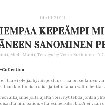
14.06.2021
AIEMPAA KEPEÄMPI MIE
ÄÄNEEN SANOMINEN P
inti
,
Mieli
,
Muoti
,
Terveys
by
Veera Korhonen
7 
-Collection
a ei, tää ei ole jäähyväispostaus. Tää on sellainen v
. Ihan kuulumisia siis ajattelin tähän väliin heittää.
inen aikajänne jolta ajalta voisi nyt tehdä jonkin yh
oisaalta niin paljon, että esimerkiksi blogi ei vaan