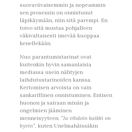
suoraviivaisemmin ja nopeammin
sen prosessin on onnistunut
läpikäymään, niin sitä parempi. En
toivo sitä mustaa pohjalleen
väkivaltaisesti imevää kuoppaa
kenellekään.
Nuo parantumistarinat ovat
kuitenkin hyvin samanlaisia
mediassa usein nähtyjen
laihdutustarinoiden kanssa.
Kertomisen arvoista on vain
sankarillinen onnistuminen. Entisen
huonon ja sairaan minän ja
ongelmien jääminen
menneisyyteen.
”Ja vihdoin kaikki on
hyvin”
, kuten Unelmahäissäkin