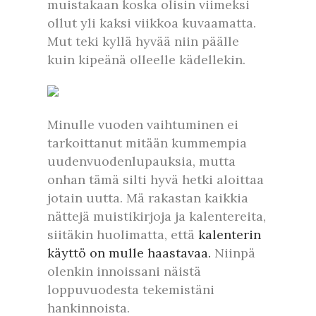
muistakaan koska olisin viimeksi
ollut yli kaksi viikkoa kuvaamatta.
Mut teki kyllä hyvää niin päälle
kuin kipeänä olleelle kädellekin.
Minulle vuoden vaihtuminen ei
tarkoittanut mitään kummempia
uudenvuodenlupauksia, mutta
onhan tämä silti hyvä hetki aloittaa
jotain uutta. Mä rakastan kaikkia
nättejä muistikirjoja ja kalentereita,
siitäkin huolimatta, että
kalenterin
käyttö on mulle haastavaa.
Niinpä
olenkin innoissani näistä
loppuvuodesta tekemistäni
hankinnoista.