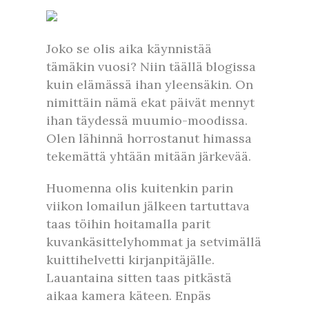
Joko se olis aika käynnistää
tämäkin vuosi? Niin täällä blogissa
kuin elämässä ihan yleensäkin. On
nimittäin nämä ekat päivät mennyt
ihan täydessä muumio-moodissa.
Olen lähinnä horrostanut himassa
tekemättä yhtään mitään järkevää.
Huomenna olis kuitenkin parin
viikon lomailun jälkeen tartuttava
taas töihin hoitamalla parit
kuvankäsittelyhommat ja setvimällä
kuittihelvetti kirjanpitäjälle.
Lauantaina sitten taas pitkästä
aikaa kamera käteen. Enpäs