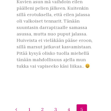
Kuvien asun mä vaihdoin eilen
päälleni pelien jälkeen. Kuitenkin
sillä erotuksella, että eilen jalassa
oli valkoiset tennarit. Tänään
suuntasin darrapizaalle samassa
asussa, mutta nuo puput jalassa.
Huiveista ei vieläkään pääse eroon,
sillä marsut jatkavat kasvamistaan.
Pitää kysyä olisko tuolla miehellä
tänään mahdollisuus ajella mun
tukka vai vapiseeko käsi liikaa..
1
2
3
4
5