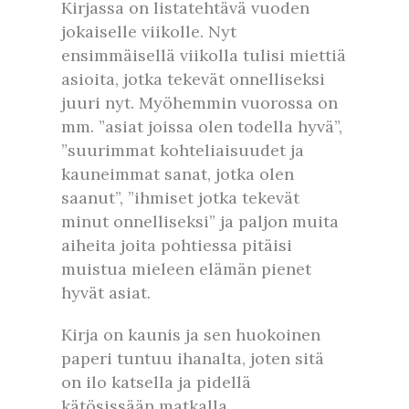
Kirjassa on listatehtävä vuoden
jokaiselle viikolle. Nyt
ensimmäisellä viikolla tulisi miettiä
asioita, jotka tekevät onnelliseksi
juuri nyt. Myöhemmin vuorossa on
mm. ”asiat joissa olen todella hyvä”,
”suurimmat kohteliaisuudet ja
kauneimmat sanat, jotka olen
saanut”, ”ihmiset jotka tekevät
minut onnelliseksi” ja paljon muita
aiheita joita pohtiessa pitäisi
muistua mieleen elämän pienet
hyvät asiat.
Kirja on kaunis ja sen huokoinen
paperi tuntuu ihanalta, joten sitä
on ilo katsella ja pidellä
kätösissään matkalla