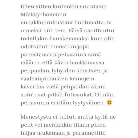
Eilen sitten kuitenkin suuntasin
Mölkky-hommiin
ennakkoluuloistani huolimatta. Ja
onneksi niin tein. Päivä osoittautui
todellakin hauskemmaksi kuin olin
odottanut. Innostuin jopa
panostamaan peliasuuni siinä
määrin, että kävin hankkimassa
pelipaidan, lyhyiden shortsien ja
vaaleanpunaisten Reinojeni
kaveriksi vielä pelipaidan väriin
sointuvat pitkät futissukat. Olinkin
peliasuuni erittäin tyytyväinen.
Menestystä ei tullut, mutta kyllä ne
pelit vei meidänkin tiimin pikku
hiljaa mukanaan ja parannettiin