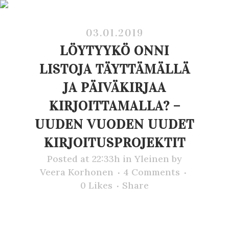
03.01.2019
LÖYTYYKÖ ONNI
LISTOJA TÄYTTÄMÄLLÄ
JA PÄIVÄKIRJAA
KIRJOITTAMALLA? –
UUDEN VUODEN UUDET
KIRJOITUSPROJEKTIT
Posted at 22:33h
in
Yleinen
by
Veera Korhonen
4 Comments
0
Likes
Share