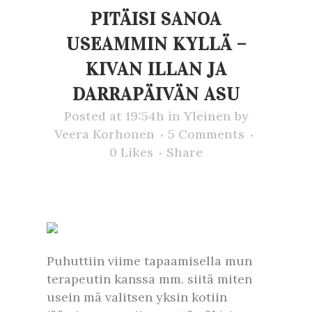
PITÄISI SANOA
USEAMMIN KYLLÄ –
KIVAN ILLAN JA
DARRAPÄIVÄN ASU
Posted at 19:54h
in
Yleinen
by
Veera Korhonen
5 Comments
0
Likes
Share
Puhuttiin viime tapaamisella mun
terapeutin kanssa mm. siitä miten
usein mä valitsen yksin kotiin