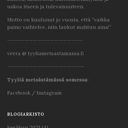
uskoa itseen ja tulevaisuuteen.
Motto on kuulunut jo vuosia, että ”vaikka
paino vaihtelee, niin laukut mahtuu aina!”
—————————————————–
veera @ tyyliametsastamassa.fi
——————————————————
Tyyliä metsästämässä somessa:
Facebook
/
Instagram
BLOGIARKISTO
kesäkuu 2021
(4)