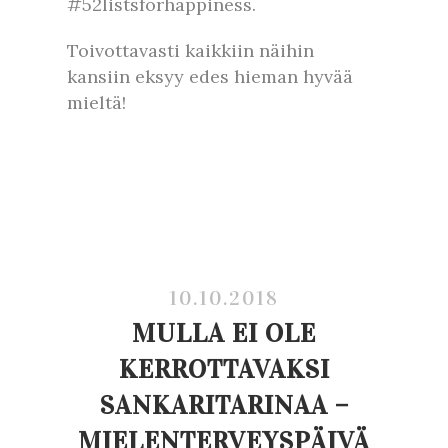
#52listsforhappiness.
Toivottavasti kaikkiin näihin
kansiin eksyy edes hieman hyvää
mieltä!
10.10.2018
MULLA EI OLE
KERROTTAVAKSI
SANKARITARINAA –
MIELENTERVEYSPÄIVÄ