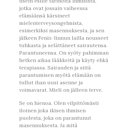
usein esille tarinoita ihmisistä,
jotka ovat jossain vaiheessa
elämäänsä kärsineet
mielenterveysongelmista,
esimerkiksi masennuksesta, ja sen
jälkeen Fenix-linnun lailla nousseet
tuhkasta ja selättäneet sairautensa.
Parantuneensa. On syöty pahimman
hetken aikaa lääkkeitä ja käyty ehkä
terapiassa. Sairauden ja siitä
parantumisen myötä elämään on
tullut ihan uusi asenne ja
voimavarat. Mieli on jälleen terve.
Se on hienoa. Olen vilpittömästi
iloinen joka ikisen ihmisen
puolesta, joka on parantunut
masennuksesta. Ja mitä