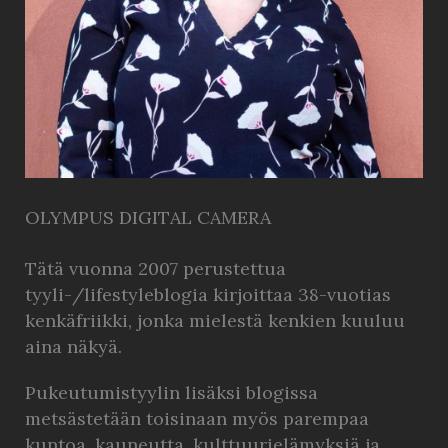
OLYMPUS DIGITAL CAMERA
Tätä vuonna 2007 perustettua
tyyli-/lifestyleblogia kirjoittaa 38-vuotias
kenkäfriikki, jonka mielestä kenkien kuuluu
aina näkyä.
Pukeutumistyylin lisäksi blogissa
metsästetään toisinaan myös parempaa
kuntoa, kauneutta, kulttuurielämyksiä ja