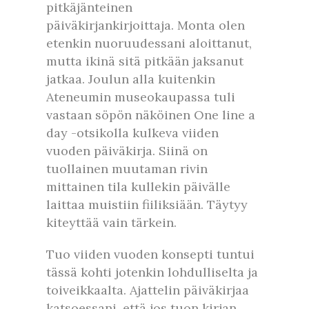
pitkäjänteinen
päiväkirjankirjoittaja. Monta olen
etenkin nuoruudessani aloittanut,
mutta ikinä sitä pitkään jaksanut
jatkaa. Joulun alla kuitenkin
Ateneumin museokaupassa tuli
vastaan söpön näköinen One line a
day -otsikolla kulkeva viiden
vuoden päiväkirja. Siinä on
tuollainen muutaman rivin
mittainen tila kullekin päivälle
laittaa muistiin fiiliksiään. Täytyy
kiteyttää vain tärkein.
Tuo viiden vuoden konsepti tuntui
tässä kohti jotenkin lohdulliselta ja
toiveikkaalta. Ajattelin päiväkirjaa
katsoessani, että jos tuon kirjan