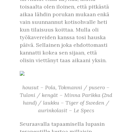
toisaalta olen iloinen, että pitkästä
aikaa lähdin porukan mukaan enkä
vain suunnannut kotisohvalle heti
kun tilaisuus koittaa. Mulla oli
työkavereiden kanssa tosi hauska
päivä. Sellainen joka ehdottomasti
kannatti kokea sen sijaan, että
olisin viettänyt taas aikaani yksin.
housut – Pola, Tokmanni / pusero –
Tuloni / kengät – Minna Parikka (2nd
hand) / laukku – Tiger of Sweden /
aurinkolasit – Le Specs
Seuraavalla tapaamisella lupasin
terapeutille kertoa millaisin