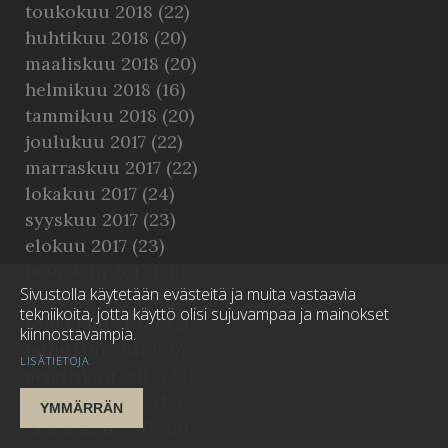
toukokuu 2018
(22)
huhtikuu 2018
(20)
maaliskuu 2018
(20)
helmikuu 2018
(16)
tammikuu 2018
(20)
joulukuu 2017
(22)
marraskuu 2017
(22)
lokakuu 2017
(24)
syyskuu 2017
(23)
elokuu 2017
(23)
heinäkuu 2017
(26)
Sivustolla käytetään evästeitä ja muita vastaavia
kesäkuu 2017
(25)
tekniikoita, jotta käyttö olisi sujuvampaa ja mainokset
toukokuu 2017
(32)
kiinnostavampia.
huhtikuu 2017
(30)
LISÄTIETOJA
maaliskuu 2017
(25)
helmikuu 2017
(18)
YMMÄRRÄN
tammikuu 2017
(18)