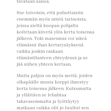
tavataan sanoa.
Itse toivoisin, että puhuttaisiin
enemmän myös niistä tarinoista,
joissa sieltä kuopan pohjalta
koitetaan kiivetä ylös kerta toisensa
jälkeen. Toki masennus voi iskeä
elämässä ihan kertarysäyksenä
vaikka jonkin raskaan
elämäntilanteen yhteydessä ja se
jää siihen yhteen kertaan.
Mutta paljon on myös meitä, joiden
olkapäälle musta korppi ilmestyy
kerta toisensa jälkeen. Kutsumatta
ja yllättäen se lehahtaa
takavasemmalta ja lyöttäytyy
matkaan vaikka olit jo luullut sen