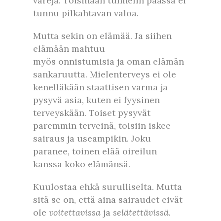
värejä. Toisinaan tunnelin päässä ei
tunnu pilkahtavan valoa.
Mutta sekin on elämää. Ja siihen
elämään mahtuu
myös onnistumisia ja oman elämän
sankaruutta. Mielenterveys ei ole
kenelläkään staattisen varma ja
pysyvä asia, kuten ei fyysinen
terveyskään. Toiset pysyvät
paremmin terveinä, toisiin iskee
sairaus ja useampikin. Joku
paranee, toinen elää oireilun
kanssa koko elämänsä.
Kuulostaa ehkä surulliselta. Mutta
sitä se on, että aina sairaudet eivät
ole
voitettavissa
ja
selätettävissä.