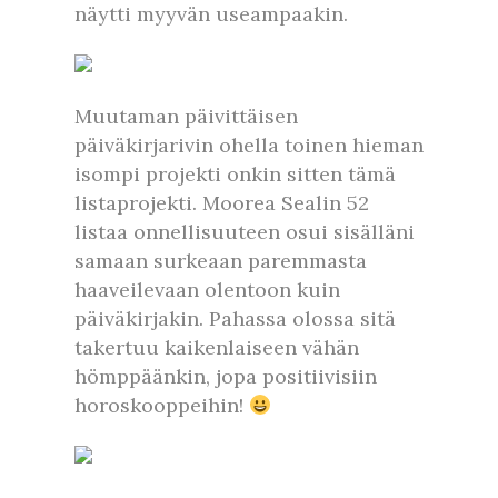
näytti myyvän useampaakin.
Muutaman päivittäisen
päiväkirjarivin ohella toinen hieman
isompi projekti onkin sitten tämä
listaprojekti. Moorea Sealin 52
listaa onnellisuuteen osui sisälläni
samaan surkeaan paremmasta
haaveilevaan olentoon kuin
päiväkirjakin. Pahassa olossa sitä
takertuu kaikenlaiseen vähän
hömppäänkin, jopa positiivisiin
horoskooppeihin!