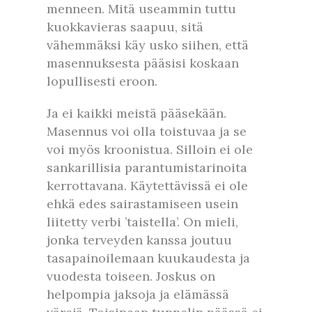
menneen. Mitä useammin tuttu
kuokkavieras saapuu, sitä
vähemmäksi käy usko siihen, että
masennuksesta pääsisi koskaan
lopullisesti eroon.
Ja ei kaikki meistä pääsekään.
Masennus voi olla toistuvaa ja se
voi myös kroonistua. Silloin ei ole
sankarillisia parantumistarinoita
kerrottavana. Käytettävissä ei ole
ehkä edes sairastamiseen usein
liitetty verbi ’taistella’. On mieli,
jonka terveyden kanssa joutuu
tasapainoilemaan kuukaudesta ja
vuodesta toiseen. Joskus on
helpompia jaksoja ja elämässä