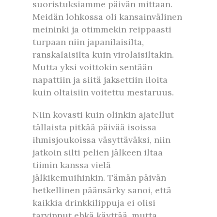
suoristuksiamme päivän mittaan.
Meidän lohkossa oli kansainvälinen
meininki ja otimmekin reippaasti
turpaan niin japanilaisilta,
ranskalaisilta kuin virolaisiltakin.
Mutta yksi voittokin sentään
napattiin ja siitä jaksettiin iloita
kuin oltaisiin voitettu mestaruus.
Niin kovasti kuin olinkin ajatellut
tällaista pitkää päivää isoissa
ihmisjoukoissa väsyttäväksi, niin
jatkoin silti pelien jälkeen iltaa
tiimin kanssa vielä
jälkikemuihinkin. Tämän päivän
hetkellinen päänsärky sanoi, että
kaikkia drinkkilippuja ei olisi
tarvinnut ehkä käyttää, mutta