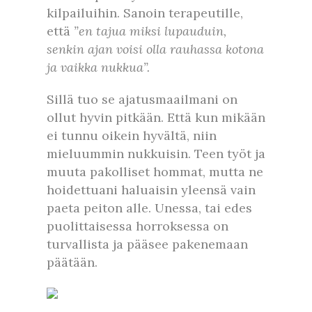
kilpailuihin. Sanoin terapeutille,
että
”en tajua miksi lupauduin,
senkin ajan voisi olla rauhassa kotona
ja vaikka nukkua”.
Sillä tuo se ajatusmaailmani on
ollut hyvin pitkään. Että kun mikään
ei tunnu oikein hyvältä, niin
mieluummin nukkuisin. Teen työt ja
muuta pakolliset hommat, mutta ne
hoidettuani haluaisin yleensä vain
paeta peiton alle. Unessa, tai edes
puolittaisessa horroksessa on
turvallista ja pääsee pakenemaan
päätään.