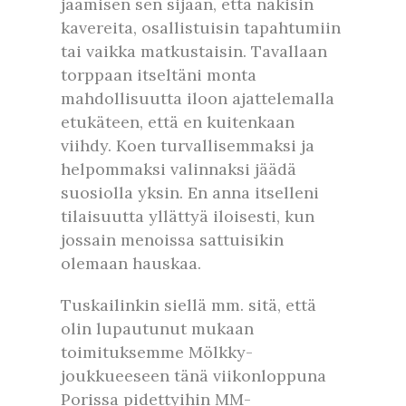
jäämisen sen sijaan, että näkisin
kavereita, osallistuisin tapahtumiin
tai vaikka matkustaisin. Tavallaan
torppaan itseltäni monta
mahdollisuutta iloon ajattelemalla
etukäteen, että en kuitenkaan
viihdy. Koen turvallisemmaksi ja
helpommaksi valinnaksi jäädä
suosiolla yksin. En anna itselleni
tilaisuutta yllättyä iloisesti, kun
jossain menoissa sattuisikin
olemaan hauskaa.
Tuskailinkin siellä mm. sitä, että
olin lupautunut mukaan
toimituksemme Mölkky-
joukkueeseen tänä viikonloppuna
Porissa pidettyihin MM-