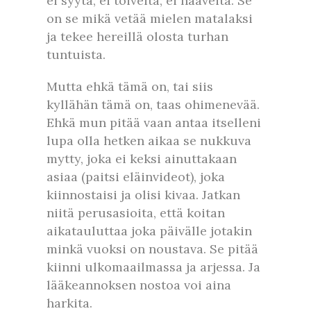
ei syytä, ei toiveita, ei haaveita. Se
on se mikä vetää mielen matalaksi
ja tekee hereillä olosta turhan
tuntuista.
Mutta ehkä tämä on, tai siis
kyllähän tämä on, taas ohimenevää.
Ehkä mun pitää vaan antaa itselleni
lupa olla hetken aikaa se nukkuva
mytty, joka ei keksi ainuttakaan
asiaa (paitsi eläinvideot), joka
kiinnostaisi ja olisi kivaa. Jatkan
niitä perusasioita, että koitan
aikatauluttaa joka päivälle jotakin
minkä vuoksi on noustava. Se pitää
kiinni ulkomaailmassa ja arjessa. Ja
lääkeannoksen nostoa voi aina
harkita.