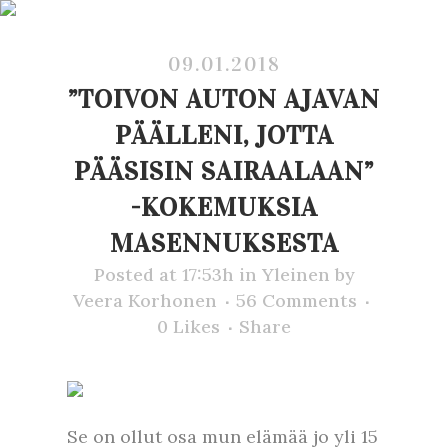
09.01.2018
”TOIVON AUTON AJAVAN
PÄÄLLENI, JOTTA
PÄÄSISIN SAIRAALAAN”
-KOKEMUKSIA
MASENNUKSESTA
Posted at 17:53h
in
Yleinen
by
Veera Korhonen
56 Comments
0
Likes
Share
Se on ollut osa mun elämää jo yli 15