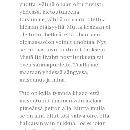
vuotta. Välillä ollaan oltu tiiviisti
yhdessä, kietoutuneena
toisiimme, välillä on saatu otettua
hieman etäisyyttä. Mutta koskaan ei
ole tullut hetkeä, että olisin sen
olemassaolon voinut unohtaa. Nyt
se on taas hivuttautunut luokseni.
Mistä lie livahti postiluukusta tai
oven saranapuolelta. Täällä me
maataan yhdessä sängyssä,
masennus ja minä.
Tuo on kyllä tympeä klisee, että
masentunut ihminen vain makaa
pimeässä peiton alla. Mutta mulla
se on aina ollut tosi vahva oire, että
haluaisin vain nukkua. Jos ei jokin