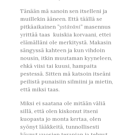
Tänään mä sanoin sen itselleni ja
muillekin ääneen. Että täällä se
pitkäaikainen
”ystäväni”
masennus
yrittää taas kuiskia korvaani, ettei
elämälläni ole merkitystä. Makasin
sängyssä kahteen ja kun vihdoin
nousin, itkin muutaman kyyneleen,
ehkä viisi tai kuusi, hampaita
pestessä. Sitten mä katsoin itseäni
peilistä punaisiin silmiini ja mietin,
että miksi taas.
Miksi ei saatana ole mitään väliä
sillä, että olen kiskonut itseni
kuopasta jo monta kertaa, olen
syönyt lääkkeitä, tunnollisesti
käynyt vuosien terapian ja tehnyt