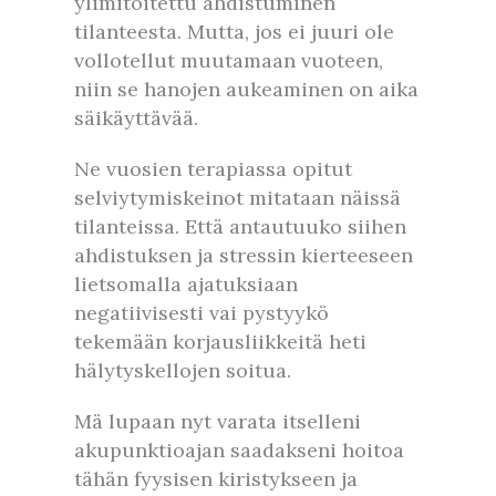
ylimitoitettu ahdistuminen
tilanteesta. Mutta, jos ei juuri ole
vollotellut muutamaan vuoteen,
niin se hanojen aukeaminen on aika
säikäyttävää.
Ne vuosien terapiassa opitut
selviytymiskeinot mitataan näissä
tilanteissa. Että antautuuko siihen
ahdistuksen ja stressin kierteeseen
lietsomalla ajatuksiaan
negatiivisesti vai pystyykö
tekemään korjausliikkeitä heti
hälytyskellojen soitua.
Mä lupaan nyt varata itselleni
akupunktioajan saadakseni hoitoa
tähän fyysisen kiristykseen ja