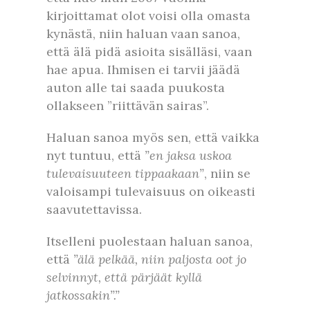
kirjoittamat olot voisi olla omasta
kynästä, niin haluan vaan sanoa,
että älä pidä asioita sisälläsi, vaan
hae apua. Ihmisen ei tarvii jäädä
auton alle tai saada puukosta
ollakseen ”riittävän sairas”.
Haluan sanoa myös sen, että vaikka
nyt tuntuu, että
”en jaksa uskoa
tulevaisuuteen tippaakaan”
, niin se
valoisampi tulevaisuus on oikeasti
saavutettavissa.
Itselleni puolestaan haluan sanoa,
että
”älä pelkää, niin paljosta oot jo
selvinnyt, että pärjäät kyllä
jatkossakin”.”