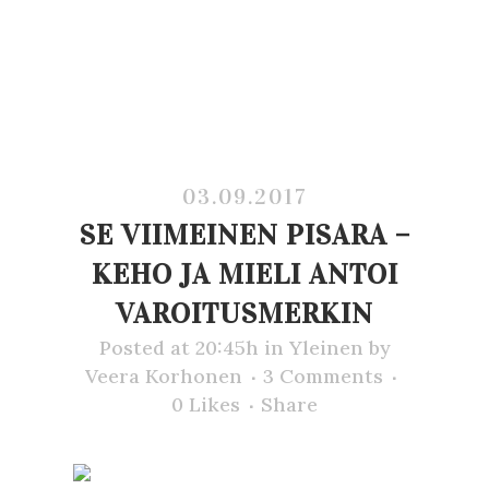
03.09.2017
SE VIIMEINEN PISARA –
KEHO JA MIELI ANTOI
VAROITUSMERKIN
Posted at 20:45h
in
Yleinen
by
Veera Korhonen
3 Comments
0
Likes
Share