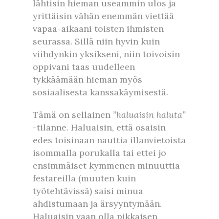
lähtisin hieman useammin ulos ja
yrittäisin vähän enemmän viettää
vapaa-aikaani toisten ihmisten
seurassa. Sillä niin hyvin kuin
viihdynkin yksikseni, niin toivoisin
oppivani taas uudelleen
tykkäämään hieman myös
sosiaalisesta kanssakäymisestä.
Tämä on sellainen
”haluaisin haluta”
-tilanne. Haluaisin, että osaisin
edes toisinaan nauttia illanvietoista
isommalla porukalla tai ettei jo
ensimmäiset kymmenen minuuttia
festareilla (muuten kuin
työtehtävissä) saisi minua
ahdistumaan ja ärsyyntymään.
Haluaisin vaan olla pikkaisen