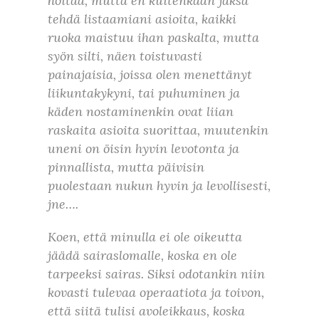
hoitaa, mutta en kuitenkaan jaksa
tehdä listaamiani asioita, kaikki
ruoka maistuu ihan paskalta, mutta
syön silti, näen toistuvasti
painajaisia, joissa olen menettänyt
liikuntakykyni, tai puhuminen ja
käden nostaminenkin ovat liian
raskaita asioita suorittaa, muutenkin
uneni on öisin hyvin levotonta ja
pinnallista, mutta päivisin
puolestaan nukun hyvin ja levollisesti,
jne….
Koen, että minulla ei ole oikeutta
jäädä sairaslomalle, koska en ole
tarpeeksi sairas. Siksi odotankin niin
kovasti tulevaa operaatiota ja toivon,
että siitä tulisi avoleikkaus, koska