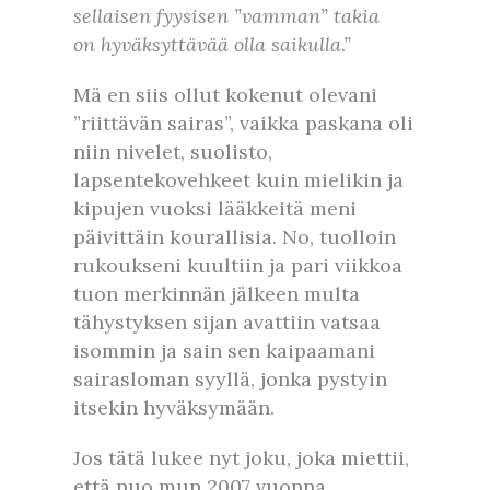
sellaisen fyysisen ”vamman” takia
on hyväksyttävää olla saikulla.”
Mä en siis ollut kokenut olevani
”riittävän sairas”, vaikka paskana oli
niin nivelet, suolisto,
lapsentekovehkeet kuin mielikin ja
kipujen vuoksi lääkkeitä meni
päivittäin kourallisia. No, tuolloin
rukoukseni kuultiin ja pari viikkoa
tuon merkinnän jälkeen multa
tähystyksen sijan avattiin vatsaa
isommin ja sain sen kaipaamani
sairasloman syyllä, jonka pystyin
itsekin hyväksymään.
Jos tätä lukee nyt joku, joka miettii,
että nuo mun 2007 vuonna