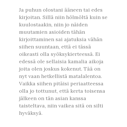
Ja puhun olostani ääneen tai edes
kirjoitan. Sillä niin hölmöltä kuin se
kuulostaakin, niin jo näiden
muutamien asioiden tähän
kirjoittaminen sai ajatuksia vähän
siihen suuntaan, että ei tässä
oikeasti olla syöksykierteessä. Ei
edessä ole sellaisia kamalia aikoja
joita olen joskus kokenut. Tää on
nyt vaan hetkellistä matalalentoa.
Vaikka siihen pitäisi periaatteessa
olla jo tottunut, että kerta toisensa
jälkeen on tän asian kanssa
taisteltava, niin vaikea sitä on silti
hyväksyä.