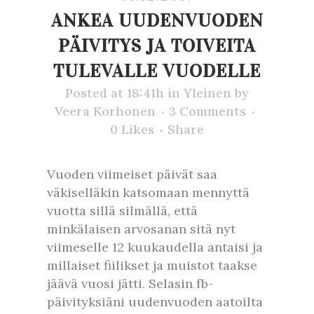
ANKEA UUDENVUODEN
PÄIVITYS JA TOIVEITA
TULEVALLE VUODELLE
Posted at 18:41h
in
Yleinen
by
Veera Korhonen
3 Comments
0
Likes
Share
Vuoden viimeiset päivät saa
väkiselläkin katsomaan mennyttä
vuotta sillä silmällä, että
minkälaisen arvosanan sitä nyt
viimeselle 12 kuukaudella antaisi ja
millaiset fiilikset ja muistot taakse
jäävä vuosi jätti. Selasin fb-
päivityksiäni uudenvuoden aatoilta