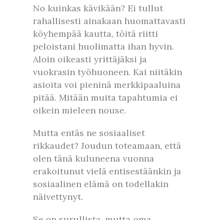
No kuinkas kävikään? Ei tullut
rahallisesti ainakaan huomattavasti
köyhempää kautta, töitä riitti
peloistani huolimatta ihan hyvin.
Aloin oikeasti yrittäjäksi ja
vuokrasin työhuoneen. Kai niitäkin
asioita voi pieninä merkkipaaluina
pitää. Mitään muita tapahtumia ei
oikein mieleen nouse.
Mutta entäs ne sosiaaliset
rikkaudet? Joudun toteamaan, että
olen tänä kuluneena vuonna
erakoitunut vielä entisestäänkin ja
sosiaalinen elämä on todellakin
näivettynyt.
Se on surullista, mutta oma