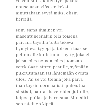
velvollisuus, kuten työ, pakota
nousemaan ylös, en keksi
ainuttakaan syytä miksi olisin
hereillä.
Niin, sama ihminen voi
masentuneenakin olla toisena
päivänä täysillä töitä tekevä
hymyilevä tyyppi ja toisena taas se
peiton alle kutistunut mytty, joka ei
jaksa edes nousta edes juomaan
vettä. Saati sitten pesulle, syömään,
pukeutumaan tai lähtemään ovesta
ulos. Tai se voi toimia joka päivä
ihan täysin normaalisti, pukeutua
siististi, nauraa kavereiden jutuille,
leipoa pullaa ja harrastaa. Mut silti
sen mieli on kipeä.