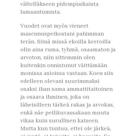
vältelläkseen pidempiaikaista
lamaantumista.
Vuodet ovat myös vieneet
masennuspeikostani pahimman
terän. Siinä missä ekoilla kerroilla
olin aina ruma, tyhmä, osaamaton ja
arvoton, niin sittemmin olen
kuitenkin onnistunut väittämään
monissa asioissa vastaan. Koen siis
edelleen olevani suurimmaksi
osaksi ihan sama ammattitaitoinen
ja osaava ihminen, joka on
läheisilleen tärkeä rakas ja arvokas,
enkä näe peilikuvassakaan muuta
vikaa kuin surullisen katseen.
Mutta kun tuntuu, ettei ole järkeä,