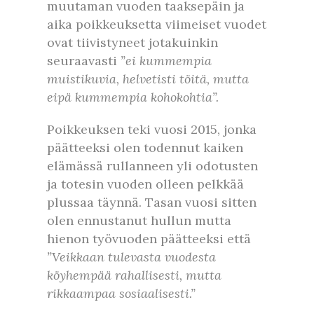
muutaman vuoden taaksepäin ja
aika poikkeuksetta viimeiset vuodet
ovat tiivistyneet jotakuinkin
seuraavasti
”ei kummempia
muistikuvia, helvetisti töitä, mutta
eipä kummempia kohokohtia”.
Poikkeuksen teki vuosi 2015, jonka
päätteeksi olen todennut kaiken
elämässä rullanneen yli odotusten
ja totesin vuoden olleen pelkkää
plussaa täynnä. Tasan vuosi sitten
olen ennustanut hullun mutta
hienon työvuoden päätteeksi että
”Veikkaan tulevasta vuodesta
köyhempää rahallisesti, mutta
rikkaampaa sosiaalisesti.”