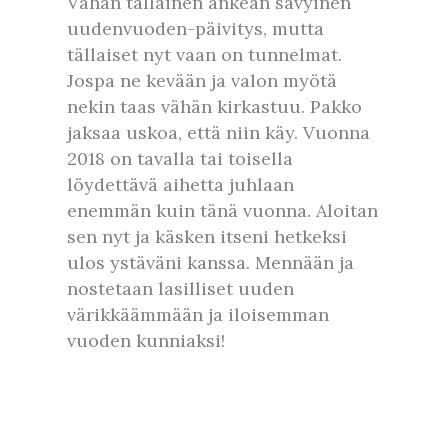
Vähän tälläinen ankean sävyinen
uudenvuoden-päivitys, mutta
tällaiset nyt vaan on tunnelmat.
Jospa ne kevään ja valon myötä
nekin taas vähän kirkastuu. Pakko
jaksaa uskoa, että niin käy. Vuonna
2018 on tavalla tai toisella
löydettävä aihetta juhlaan
enemmän kuin tänä vuonna. Aloitan
sen nyt ja käsken itseni hetkeksi
ulos ystäväni kanssa. Mennään ja
nostetaan lasilliset uuden
värikkäämmään ja iloisemman
vuoden kunniaksi!