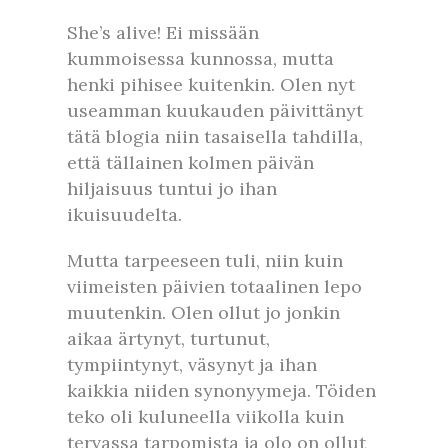
She’s alive! Ei missään
kummoisessa kunnossa, mutta
henki pihisee kuitenkin. Olen nyt
useamman kuukauden päivittänyt
tätä blogia niin tasaisella tahdilla,
että tällainen kolmen päivän
hiljaisuus tuntui jo ihan
ikuisuudelta.
Mutta tarpeeseen tuli, niin kuin
viimeisten päivien totaalinen lepo
muutenkin. Olen ollut jo jonkin
aikaa ärtynyt, turtunut,
tympiintynyt, väsynyt ja ihan
kaikkia niiden synonyymeja. Töiden
teko oli kuluneella viikolla kuin
tervassa tarpomista ja olo on ollut