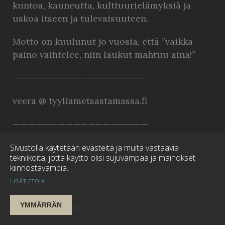
kuntoa, kauneutta, kulttuurielämyksiä ja
uskoa itseen ja tulevaisuuteen.
Motto on kuulunut jo vuosia, että ”vaikka
paino vaihtelee, niin laukut mahtuu aina!”
—————————————————–
veera @ tyyliametsastamassa.fi
——————————————————
Tyyliä metsästämässä somessa:
Sivustolla käytetään evästeitä ja muita vastaavia
tekniikoita, jotta käyttö olisi sujuvampaa ja mainokset
kiinnostavampia.
Facebook
/
Instagram
LISÄTIETOJA
YMMÄRRÄN
BLOGIARKISTO