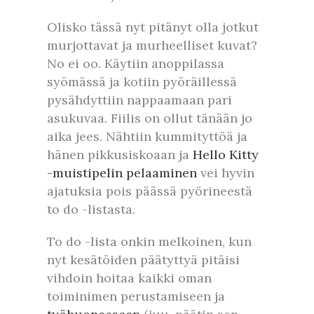
Olisko tässä nyt pitänyt olla jotkut
murjottavat ja murheelliset kuvat?
No ei oo. Käytiin anoppilassa
syömässä ja kotiin pyöräillessä
pysähdyttiin nappaamaan pari
asukuvaa. Fiilis on ollut tänään jo
aika jees. Nähtiin kummityttöä ja
hänen pikkusiskoaan ja
Hello Kitty
-muistipelin pelaaminen
vei hyvin
ajatuksia pois päässä pyörineestä
to do -listasta.
To do -lista onkin melkoinen, kun
nyt kesätöiden päätyttyä pitäisi
vihdoin hoitaa kaikki oman
toiminimen perustamiseen ja