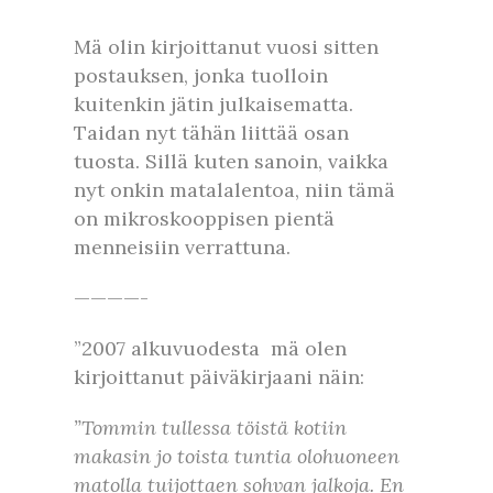
Mä olin kirjoittanut vuosi sitten
postauksen, jonka tuolloin
kuitenkin jätin julkaisematta.
Taidan nyt tähän liittää osan
tuosta. Sillä kuten sanoin, vaikka
nyt onkin matalalentoa, niin tämä
on mikroskooppisen pientä
menneisiin verrattuna.
————-
”2007 alkuvuodesta mä olen
kirjoittanut päiväkirjaani näin:
”Tommin tullessa töistä kotiin
makasin jo toista tuntia olohuoneen
matolla tuijottaen sohvan jalkoja. En