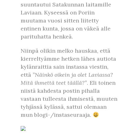
suuntautui Satakunnan laitamille
Laviaan. Kyseessä on Poriin
muutama vuosi sitten liitetty
entinen kunta, jossa on väkeä alle
parituhatta henkeä.
Niinpä olikin melko hauskaa, että
kierreltyämme hetken lähes autiota
kylänraittia sain instassa viestin,
että
”Näinkö oikein ja olet Laviassa?
Mitä ihmettä teet täällä?”
. Eli toinen
niistä kahdesta postin pihalla
vastaan tulleesta ihmisestä, muuten
tyhjässä kylässä, sattui olemaan
mun blogi-/instaseuraaja.