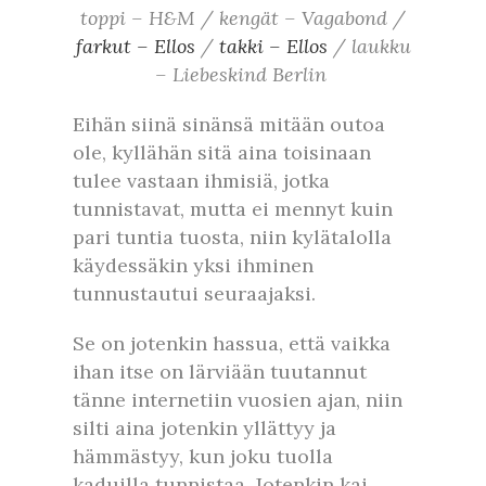
toppi – H&M / kengät – Vagabond /
farkut – Ellos
/
takki – Ellos
/ laukku
– Liebeskind Berlin
Eihän siinä sinänsä mitään outoa
ole, kyllähän sitä aina toisinaan
tulee vastaan ihmisiä, jotka
tunnistavat, mutta ei mennyt kuin
pari tuntia tuosta, niin kylätalolla
käydessäkin yksi ihminen
tunnustautui seuraajaksi.
Se on jotenkin hassua, että vaikka
ihan itse on lärviään tuutannut
tänne internetiin vuosien ajan, niin
silti aina jotenkin yllättyy ja
hämmästyy, kun joku tuolla
kaduilla tunnistaa. Jotenkin kai