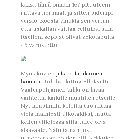
kaksi: tämä omaan 167 pituuteeni
riittävä normaali ja sitten pidempi
versio. Koosta vinkkiä sen verran,
että uskallan väittää reiluiksi sillä
itselleni sopivat olivat kokolapulla
46 varustettu.
Myös kuvien
jakardikankainen
bomberi
tuli hankittua Ellokselta.
Vaaleapohjainen takki on kivaa
vaihtelua kaikille mustille rotseille.
Nyt lämpimillä keleillä tuo riittää
vielä mainiosti ulkotakiksi, mutta
kelien viiletessä siitä tulee oiva
sisävaate. Näin tämän just
nimenomaan noiden pillifarkkujen