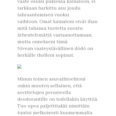
vaate osuisi pukiessa kainaloon, ei
tarkkaan harkittu asu joudu
tahraantumisen vuoksi
vaihtoon. Omat kainaloni eivät ihan
mitä tahansa tuotetta suostu
ärhentelemättä vastaanottamaan,
mutta onnekseni tämä
Nivean vaateystävällinen dödö on
herkälle iholleni sopinut.
Minun toinen asuvaihtoehtoni
onkin muuten sellainen, että
sovittelujen perusteella
deodorantille on todellakin käyttöä.
Tuo upea paljettitakki nimittäin
tuntui melkoisesti kuumemmalta