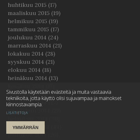
huhtikuu 2015
(17)
maaliskuu 2015
(19)
helmikuu 2015
(19)
tammikuu 2015
(17)
joulukuu 2014
(24)
marraskuu 2014
(21)
lokakuu 2014
(28)
syyskuu 2014
(21)
elokuu 2014
(18)
heinäkuu 2014
(13)
kesäkuu 2014
(17)
Sivustolla käytetään evästeitä ja muita vastaavia
toukokuu 2014
(21)
tekniikoita, jotta käyttö olisi sujuvampaa ja mainokset
huhtikuu 2014
(27)
kiinnostavampia.
maaliskuu 2014
(27)
LISÄTIETOJA
helmikuu 2014
(30)
tammikuu 2014
(44)
YMMÄRRÄN
joulukuu 2013
(20)