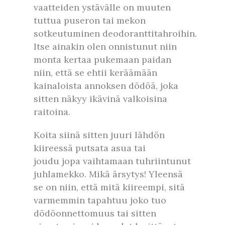
vaatteiden ystävälle on muuten
tuttua puseron tai mekon
sotkeutuminen deodoranttitahroihin.
Itse ainakin olen onnistunut niin
monta kertaa pukemaan paidan
niin, että se ehtii keräämään
kainaloista annoksen dödöä, joka
sitten näkyy ikävinä valkoisina
raitoina.
Koita siinä sitten juuri lähdön
kiireessä putsata asua tai
joudu jopa vaihtamaan tuhriintunut
juhlamekko. Mikä ärsytys! Yleensä
se on niin, että mitä kiireempi, sitä
varmemmin tapahtuu joko tuo
dödöonnettomuus tai sitten