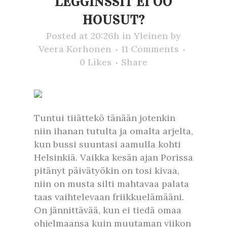
LEGGINSSIT EI OO
HOUSUT?
Posted at 20:26h
in
Yleinen
by
Veera Korhonen
11 Comments
0
Likes
Share
Tuntui tiiättekö tänään jotenkin
niin ihanan tutulta ja omalta arjelta,
kun bussi suuntasi aamulla kohti
Helsinkiä. Vaikka kesän ajan Porissa
pitänyt päivätyökin on tosi kivaa,
niin on musta silti mahtavaa palata
taas vaihtelevaan friikkuelämääni.
On jännittävää, kun ei tiedä omaa
ohjelmaansa kuin muutaman viikon