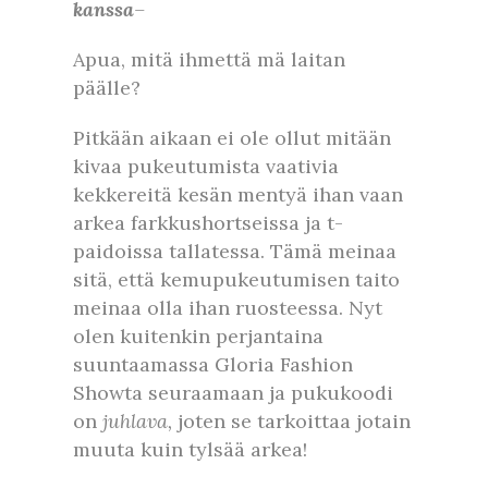
kanssa
–
Apua, mitä ihmettä mä laitan
päälle?
Pitkään aikaan ei ole ollut mitään
kivaa pukeutumista vaativia
kekkereitä kesän mentyä ihan vaan
arkea farkkushortseissa ja t-
paidoissa tallatessa. Tämä meinaa
sitä, että kemupukeutumisen taito
meinaa olla ihan ruosteessa. Nyt
olen kuitenkin perjantaina
suuntaamassa Gloria Fashion
Showta seuraamaan ja pukukoodi
on
juhlava,
joten se tarkoittaa jotain
muuta kuin tylsää arkea!