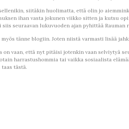
tsellenikin, siitäkin huolimatta, että olin jo aiemmi
sen ihan vasta jokunen viikko sitten ja kutsu opint
 siis seuraavan lukuvuoden ajan pyhittää Rauman r
a myös tänne blogiin. Joten niistä varmasti lisää ja
on vaan, että nyt pitäisi jotenkin vaan selviytyä seu
 jotain harrastushommia tai vaikka sosiaalista eläm
ä taas tästä.