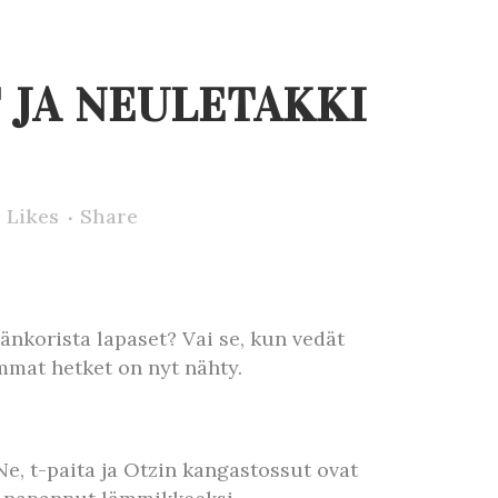
 JA NEULETAKKI
0
Likes
Share
änkorista lapaset? Vai se, kun vedät
mat hetket on nyt nähty.
e, t-paita ja Otzin kangastossut ovat