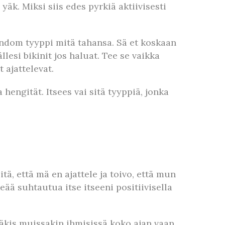
 yäk. Miksi siis edes pyrkiä aktiivisesti
random tyyppi mitä tahansa. Sä et koskaan
llesi bikinit jos haluat. Tee se vaikka
 ajattelevat.
a hengität. Itsees vai sitä tyyppiä, jonka
ä, että mä en ajattele ja toivo, että mun
eää suhtautua itse itseeni positiivisella
näkis muissakin ihmisissä koko ajan vaan