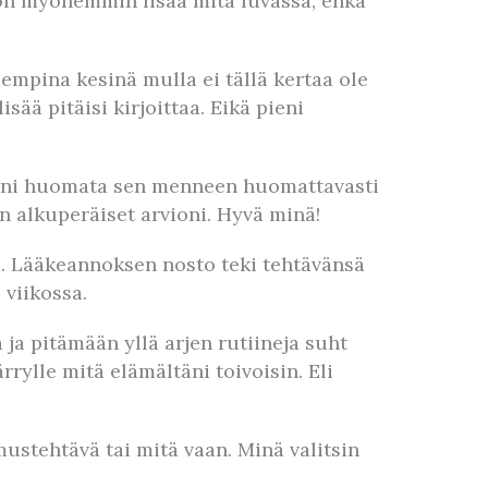
ron myöhemmin lisää mitä luvassa, ehkä
iempina kesinä mulla ei tällä kertaa ole
sää pitäisi kirjoittaa. Eikä pieni
seni huomata sen menneen huomattavasti
 alkuperäiset arvioni. Hyvä minä!
. Lääkeannoksen nosto teki tehtävänsä
 viikossa.
 ja pitämään yllä arjen rutiineja suht
rrylle mitä elämältäni toivoisin. Eli
ustehtävä tai mitä vaan. Minä valitsin