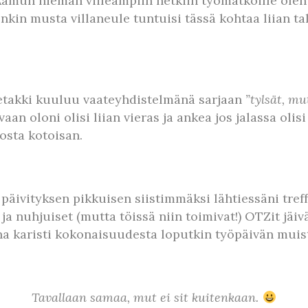
 Aamun hieman viileämpiin hetkiin työmatkoille ol
enkin musta villaneule tuntuisi tässä kohtaa liian ta
letakki kuuluu vaateyhdistelmänä sarjaan
”tylsät, mu
aan oloni olisi liian vieras ja ankea jos jalassa oli
losta kotoisan.
päivityksen pikkuisen siistimmäksi lähtiessäni tref
n ja nuhjuiset (mutta töissä niin toimivat!) OTZit j
na karisti kokonaisuudesta loputkin työpäivän muis
Tavallaan samaa, mut ei sit kuitenkaan.