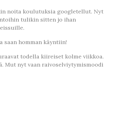
nkin noita koulutuksia googletellut. Nyt
oihin tulikin sitten jo ihan
eissuille.
hka saan homman käyntiin!
raavat todella kiireiset kolme viikkoa.
ää. Mut nyt vaan raivoselviytymismoodi