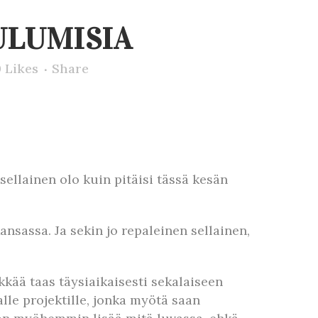
ULUMISIA
0
Likes
Share
sellainen olo kuin pitäisi tässä kesän
nsassa. Ja sekin jo repaleinen sellainen,
kää taas täysiaikaisesti sekalaiseen
lle projektille, jonka myötä saan