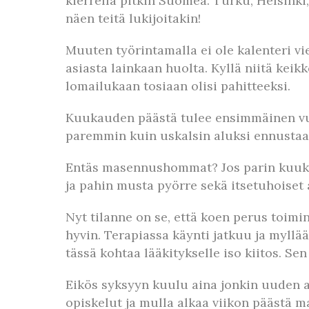
kierrellä pitkin Suomea. Turku, Helsink
näen teitä lukijoitakin!
Muuten työrintamalla ei ole kalenteri vie
asiasta lainkaan huolta. Kyllä niitä keikk
lomailukaan tosiaan olisi pahitteeksi.
Kuukauden päästä tulee ensimmäinen vuo
paremmin kuin uskalsin aluksi ennustaa.
Entäs masennushommat? Jos parin kuukau
ja pahin musta pyörre sekä itsetuhoiset 
Nyt tilanne on se, että koen perus toimi
hyvin. Terapiassa käynti jatkuu ja myllään
tässä kohtaa lääkitykselle iso kiitos. Sen
Eikös syksyyn kuulu aina jonkin uuden a
opiskelut ja mulla alkaa viikon päästä