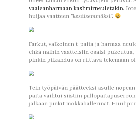
olleet tämän viikon työasujeni perusta.
vaaleanharmaan kashmirneuletakin
. Jot
huijaa vaatteen
”kesäisemmäksi”.
Farkut, valkoinen t-paita ja harmaa neu
ehkä näihin vaatteisiin osaisi pukeutua, v
pinkin pilkahdus on riittävä tekemään o
Tein työpäivän päätteeksi asulle nopean 
paita vaihtui siistiin pallopaitapuseroo
jalkaan pinkit mokkaballerinat. Huulipu