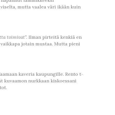
en napannut lämmikkeeksi
lviselta, mutta vaalea väri ikään kuin
tta toimivat”.
Ilman pirteitä kenkiä en
si vaikkapa jotain mustaa. Mutta pieni
faamaan kaveria kaupungille. Rento t-
äivät kuvaamon nurkkaan kiskoessani
tot.