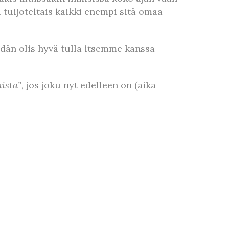
 tuijoteltais kaikki enempi sitä omaa
idän olis hyvä tulla itsemme kanssa
ista”
, jos joku nyt edelleen on (aika