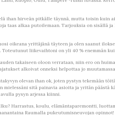
i, Lahti, Kuopio, Oulu, Tampere -rundi luvassa. Ker
lä ihan hirveän pitkälle täynnä, mutta toisin kuin a
oja taas alkaa putoilemaan. Tarjouksia on sisällä ja li
si oikeana yrittäjänä täyteen ja olen saanut ilok
 Toteutunut liikevaihtoni on yli 40 % enemmän kuin
den takaiseen oloon verrataan, niin ero on huima
ajatukset alkoivat onneksi helpottaa jo muutamassa
ntakyvyn olevan ihan ok, joten pystyn tekemään töitä
 mielessäni sitä painavia asioita ja yritän päästä kä
 avulla pysyn arjessa kiinni.
lku? Harrastus, koulu, elämäntaparemontti, luottam
 maanantaina Raumalla pukeutumisneuvojan opinnot!