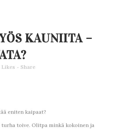
YÖS KAUNIITA –
ATA?
Likes
Share
tää eniten kaipaat?
n turha toive. Olitpa minkä kokoinen ja