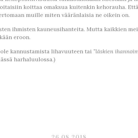
voitaisiin koittaa omaksua kuitenkin kehorauha. Että
kertomaan muille miten vääränlaisia ne oikein on.
isten ihmisten kauneusihanteita. Mutta kaikkien me
ikään eroon.
i ole kannustamista lihavuuteen tai
”läskien ihannoim
ässä harhaluulossa.)
26.08.2018