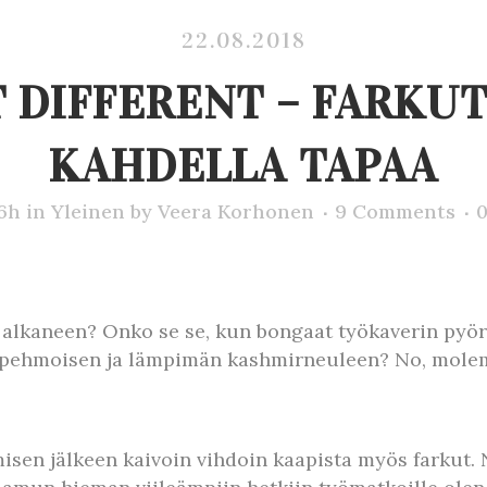
22.08.2018
 DIFFERENT – FARKUT
KAHDELLA TAPAA
56h
in
Yleinen
by
Veera Korhonen
9 Comments
a alkaneen? Onko se se, kun bongaat työkaverin pyör
i pehmoisen ja lämpimän kashmirneuleen? No, molem
isen jälkeen kaivoin vihdoin kaapista myös farkut. N