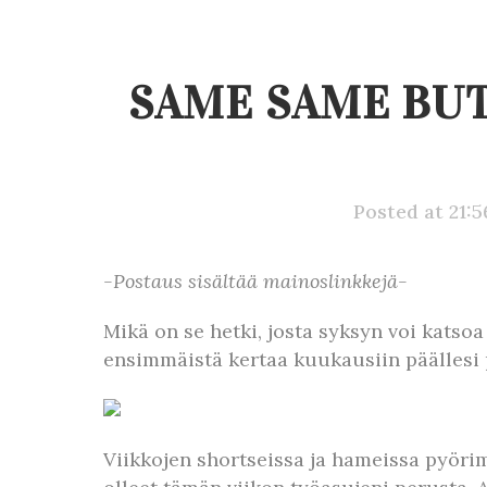
SAME SAME BUT
Posted at 21:
-Postaus sisältää mainoslinkkejä-
Mikä on se hetki, josta syksyn voi katso
ensimmäistä kertaa kuukausiin päälles
Viikkojen shortseissa ja hameissa pyörim