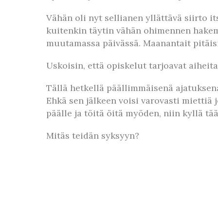
Vähän oli nyt sellianen yllättävä siirto i
kuitenkin täytin vähän ohimennen hakemuk
muutamassa päivässä. Maanantait pitäisi
Uskoisin, että opiskelut tarjoavat aiheit
Tällä hetkellä päällimmäisenä ajatuksena 
Ehkä sen jälkeen voisi varovasti miettiä
päälle ja töitä öitä myöden, niin kyllä tä
Mitäs teidän syksyyn?