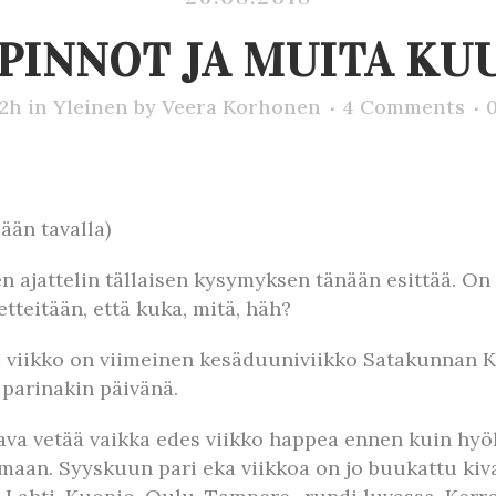
PINNOT JA MUITA KU
42h
in
Yleinen
by
Veera Korhonen
4 Comments
ään tavalla)
n ajattelin tällaisen kysymyksen tänään esittää. On 
tteitään, että kuka, mitä, häh?
a viikko on viimeinen kesäduuniviikko Satakunnan Ka
 parinakin päivänä.
ava vetää vaikka edes viikko happea ennen kuin hyök
maan. Syyskuun pari eka viikkoa on jo buukattu kiva