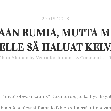
27.08.2018
AAN RUMIA, MUTTA M
ELLE SÄ HALUAT KELV
41h
in
Yleinen
by
Veera Korhonen
3 Comments
0
ä toivot olevasi kaunis? Kuka on se, jonka hyväksyn
 ihmisiä ja olevasi ihana kaikkien silmissä, niin aiva