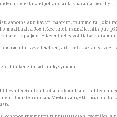
iden mielestä olet jollain lailla vääränlainen, hyi ja
?
ykkäät, sanoipa sun kaveri, naapuri, mummo tai joku 
ko maailmalta. Jos tekee mieli rannalle, niin pue pää
atse ei tapa ja et oikeasti edes voi tietää mitä muut
umana, niin kysy itseltäsi, että ketä varten sä olet j
uen siitä keneltä sattuu kysymään.
ht hyvä itsetunto ulkoisen olemukseni suhteen on sit
mieni ihmisten silmää. Mietin vain, että mun on tärk
jaan.
a kehopositiivisuutta tunnistaisikaan itsestään ja 