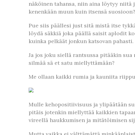
näköinen tahansa, niin aina löytyy niitä jo
kenenkään muun kuin itsensä suosioon
Pue siis päällesi just sitä mistä itse t
löydä säkkiä joka päällä saisit aplodit ko
kuinka pelkäät jonkun katsovan pahasti. K
Ja jos joku siellä rantsussa pitääkin sua r
silmää sä et satu miellyttämään?
Me ollaan kaikki rumia ja kauniita riipp
Mulle kehopositiivisuus ja ylipäätään su
pitäis jotenkin miellyttää kaikkien tapaa
vireellä haukkumisen ja mitätöimisen si
Mutta vaikka ei välttämättä minkäänlaist