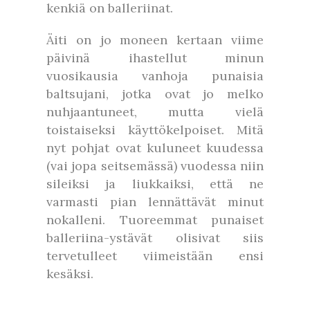
kenkiä on balleriinat.
Äiti on jo moneen kertaan viime
päivinä ihastellut minun
vuosikausia vanhoja punaisia
baltsujani, jotka ovat jo melko
nuhjaantuneet, mutta vielä
toistaiseksi käyttökelpoiset. Mitä
nyt pohjat ovat kuluneet kuudessa
(vai jopa seitsemässä) vuodessa niin
sileiksi ja liukkaiksi, että ne
varmasti pian lennättävät minut
nokalleni. Tuoreemmat punaiset
balleriina-ystävät olisivat siis
tervetulleet viimeistään ensi
kesäksi.