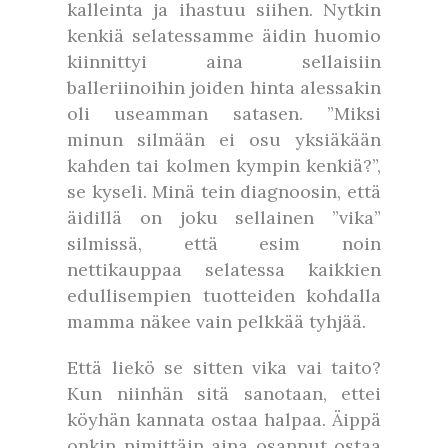
kalleinta ja ihastuu siihen. Nytkin
kenkiä selatessamme äidin huomio
kiinnittyi aina sellaisiin
balleriinoihin joiden hinta alessakin
oli useamman satasen. ”Miksi
minun silmään ei osu yksiäkään
kahden tai kolmen kympin kenkiä?”,
se kyseli. Minä tein diagnoosin, että
äidillä on joku sellainen ”vika”
silmissä, että esim noin
nettikauppaa selatessa kaikkien
edullisempien tuotteiden kohdalla
mamma näkee vain pelkkää tyhjää.
Että liekö se sitten vika vai taito?
Kun niinhän sitä sanotaan, ettei
köyhän kannata ostaa halpaa. Äippä
onkin nimittäin aina osannut ostaa