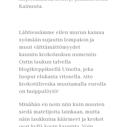
Kainuuta.
Lähtiessämme eilen murun kanssa
syömään sujautin lompakon ja
muut välttämättömyydet
kauniin krokolaukun uumeniin.
Ostin laukun talvella
blogikirppiksellä Uinolta, joka
luopui elukasta vitosella. Aito
krokotiiliveska muutamalla eurolla
on huippulöytö!
Minähän en noin niin kuin muuten
siedä matelijoita lainkaan, mutta
näin laukkuina käärmeet ja krokot
ovat kyllä kovin kauniita. Voin