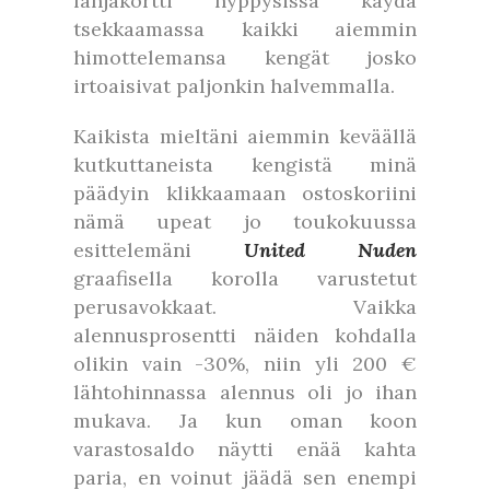
lahjakortti hyppysissä käydä
tsekkaamassa kaikki aiemmin
himottelemansa kengät josko
irtoaisivat paljonkin halvemmalla.
Kaikista mieltäni aiemmin keväällä
kutkuttaneista kengistä minä
päädyin klikkaamaan ostoskoriini
nämä upeat jo toukokuussa
esittelemäni
United Nuden
graafisella korolla varustetut
perusavokkaat. Vaikka
alennusprosentti näiden kohdalla
olikin vain -30%, niin yli 200 €
lähtohinnassa alennus oli jo ihan
mukava. Ja kun oman koon
varastosaldo näytti enää kahta
paria, en voinut jäädä sen enempi