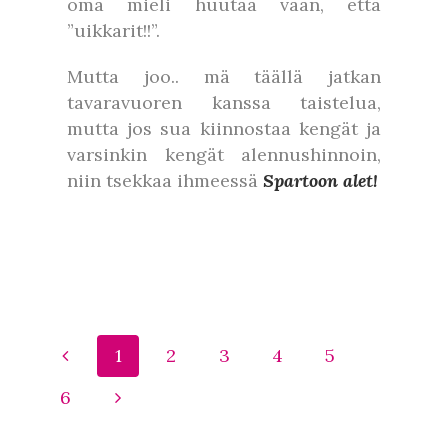
oma mieli huutaa vaan, että
”uikkarit!!”.
Mutta joo.. mä täällä jatkan
tavaravuoren kanssa taistelua,
mutta jos sua kiinnostaa kengät ja
varsinkin kengät alennushinnoin,
niin tsekkaa ihmeessä
Spartoon alet!
1
2
3
4
5
6