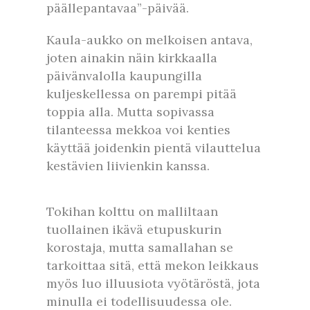
päällepantavaa”-päivää.
Kaula-aukko on melkoisen antava,
joten ainakin näin kirkkaalla
päivänvalolla kaupungilla
kuljeskellessa on parempi pitää
toppia alla. Mutta sopivassa
tilanteessa mekkoa voi kenties
käyttää joidenkin pientä vilauttelua
kestävien liivienkin kanssa.
Tokihan kolttu on malliltaan
tuollainen ikävä etupuskurin
korostaja, mutta samallahan se
tarkoittaa sitä, että mekon leikkaus
myös luo illuusiota vyötäröstä, jota
minulla ei todellisuudessa ole.