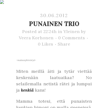
30.06.2012
PUNAINEN TRIO
Posted at 22:24h
in
Yleinen
by
Veera Korhonen
0 Comments
0
Likes
Share
-mainosyhteistyö-
Miten meillä äiti ja tytär viettää
keskenään laatuaikaa? No
selailemalla netistä rätei ja lumpui
ja
kenkiä
kans!
Mamma totesi, että punaisten
kenkien himoni on mulla geeneissä,