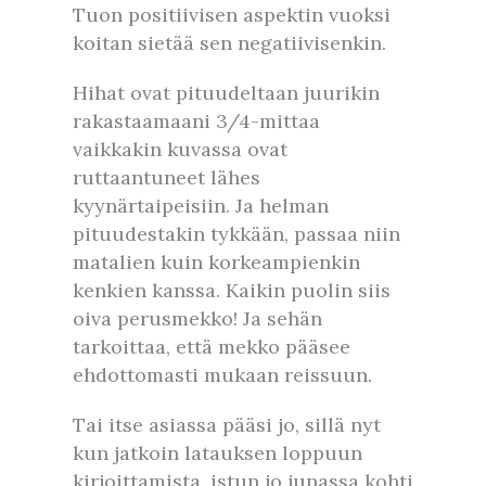
Tuon positiivisen aspektin vuoksi
koitan sietää sen negatiivisenkin.
Hihat ovat pituudeltaan juurikin
rakastaamaani 3/4-mittaa
vaikkakin kuvassa ovat
ruttaantuneet lähes
kyynärtaipeisiin. Ja helman
pituudestakin tykkään, passaa niin
matalien kuin korkeampienkin
kenkien kanssa. Kaikin puolin siis
oiva perusmekko! Ja sehän
tarkoittaa, että mekko pääsee
ehdottomasti mukaan reissuun.
Tai itse asiassa pääsi jo, sillä nyt
kun jatkoin latauksen loppuun
kirjoittamista, istun jo junassa kohti