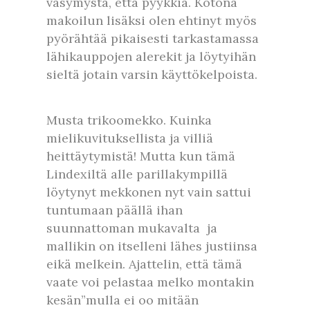
väsymystä, että pyykkiä. Kotona
makoilun lisäksi olen ehtinyt myös
pyörähtää pikaisesti tarkastamassa
lähikauppojen alerekit ja löytyihän
sieltä jotain varsin käyttökelpoista.
Musta trikoomekko. Kuinka
mielikuvituksellista ja villiä
heittäytymistä! Mutta kun tämä
Lindexiltä alle parillakympillä
löytynyt mekkonen nyt vain sattui
tuntumaan päällä ihan
suunnattoman mukavalta ja
mallikin on itselleni lähes justiinsa
eikä melkein. Ajattelin, että tämä
vaate voi pelastaa melko montakin
kesän”mulla ei oo mitään