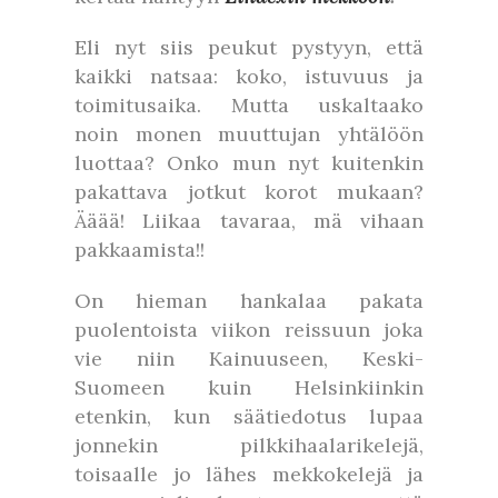
Eli nyt siis peukut pystyyn, että
kaikki natsaa: koko, istuvuus ja
toimitusaika. Mutta uskaltaako
noin monen muuttujan yhtälöön
luottaa? Onko mun nyt kuitenkin
pakattava jotkut korot mukaan?
Ääää! Liikaa tavaraa, mä vihaan
pakkaamista!!
On hieman hankalaa pakata
puolentoista viikon reissuun joka
vie niin Kainuuseen, Keski-
Suomeen kuin Helsinkiinkin
etenkin, kun säätiedotus lupaa
jonnekin pilkkihaalarikelejä,
toisaalle jo lähes mekkokelejä ja