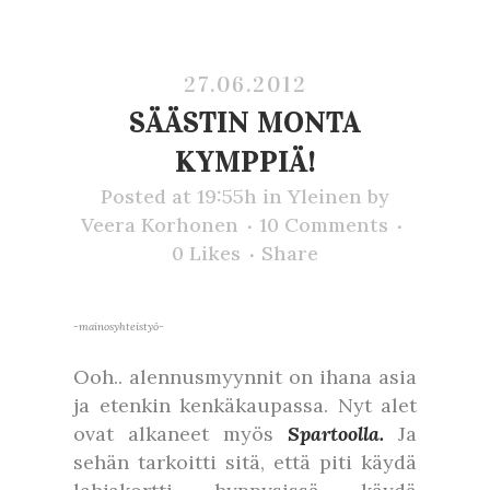
27.06.2012
SÄÄSTIN MONTA
KYMPPIÄ!
Posted at 19:55h
in
Yleinen
by
Veera Korhonen
10 Comments
0
Likes
Share
-mainosyhteistyö-
Ooh.. alennusmyynnit on ihana asia
ja etenkin kenkäkaupassa. Nyt alet
ovat alkaneet myös
Spartoolla.
Ja
sehän tarkoitti sitä, että piti käydä