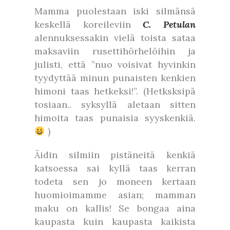
Mamma puolestaan iski silmänsä
keskellä koreileviin
C. Petulan
alennuksessakin vielä toista sataa
maksaviin rusettihörhelöihin ja
julisti, että ”nuo voisivat hyvinkin
tyydyttää minun punaisten kenkien
himoni taas hetkeksi!”. (Hetksksipä
tosiaan.. syksyllä aletaan sitten
himoita taas punaisia syyskenkiä.
)
Äidin silmiin pistäneitä kenkiä
katsoessa sai kyllä taas kerran
todeta sen jo moneen kertaan
huomioimamme asian; mamman
maku on kallis! Se bongaa aina
kaupasta kuin kaupasta kaikista