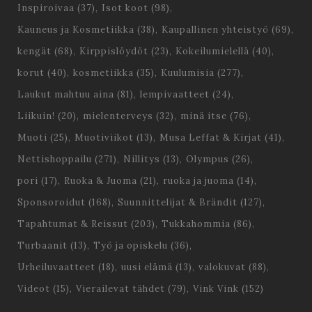
Inspiroivaa
(37)
Isot koot
(98)
Kauneus ja Kosmetiikka
(38)
Kaupallinen yhteistyö
(69)
kengät
(68)
Kirppislöydöt
(23)
Kokeilumielellä
(40)
korut
(40)
kosmetiikka
(35)
Kuulumisia
(277)
Laukut mahtuu aina
(81)
lempivaatteet
(24)
Liikuin!
(20)
mielenterveys
(32)
minä itse
(76)
Muoti
(25)
Muotiviikot
(13)
Musa Leffat & Kirjat
(41)
Nettishoppailu
(271)
Nillitys
(13)
Olympus
(26)
pori
(17)
Ruoka & Juoma
(21)
ruoka ja juoma
(14)
Sponsoroidut
(168)
Suunnittelijat & Brändit
(127)
Tapahtumat & Reissut
(203)
Tukkahommia
(86)
Turbaanit
(13)
Työ ja opiskelu
(36)
Urheiluvaatteet
(18)
uusi elämä
(13)
valokuvat
(88)
Videot
(15)
Vierailevat tähdet
(79)
Vink Vink
(152)