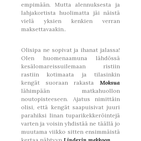
empimään. Mutta alennuksesta ja
lahjakortista huolimatta jäi näistä
vielä yksien kenkien verran
maksettavaakin..
Olisipa ne sopivat ja ihanat jalassa!
Olen huomenaamuna lähdössä
kesälomareissuilemaan ristiin
rastiin kotimaata ja tilasinkin
kengät suoraan rakasta
Moksua
lähimpään matkahuollon
noutopisteeseen. Ajatus nimittäin
olisi, että kengät saapuisivat juuri
parahiksi Iinan tuparikekkeröintejä
varten ja voisin yhdistää ne täällä jo
muutama viikko sitten ensimmäistä
kertaa nähtyyn
Lindexin mekkoon
.