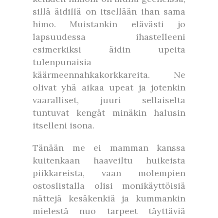
sillä äidillä on itsellään ihan sama
himo. Muistankin elävästi jo
lapsuudessa ihastelleeni
esimerkiksi äidin upeita
tulenpunaisia
käärmeennahkakorkkareita. Ne
olivat yhä aikaa upeat ja jotenkin
vaaralliset, juuri sellaiselta
tuntuvat kengät minäkin halusin
itselleni isona.
Tänään me ei mamman kanssa
kuitenkaan haaveiltu huikeista
piikkareista, vaan molempien
ostoslistalla olisi monikäyttöisiä
nättejä kesäkenkiä ja kummankin
mielestä nuo tarpeet täyttäviä