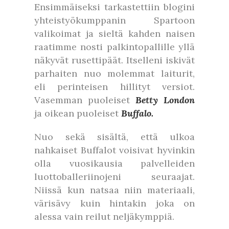
Ensimmäiseksi tarkastettiin blogini
yhteistyökumppanin Spartoon
valikoimat ja sieltä kahden naisen
raatimme nosti palkintopallille yllä
näkyvät rusettipäät. Itselleni iskivät
parhaiten nuo molemmat laiturit,
eli perinteisen hillityt versiot.
Vasemman puoleiset
Betty London
ja oikean puoleiset
Buffalo.
Nuo sekä sisältä, että ulkoa
nahkaiset Buffalot voisivat hyvinkin
olla vuosikausia palvelleiden
luottoballeriinojeni seuraajat.
Niissä kun natsaa niin materiaali,
värisävy kuin hintakin joka on
alessa vain reilut neljäkymppiä.