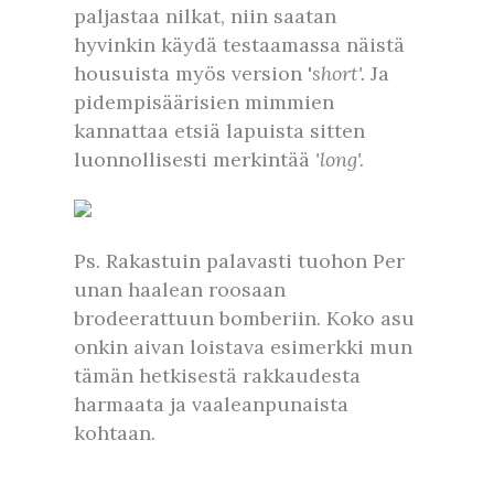
paljastaa nilkat, niin saatan
hyvinkin käydä testaamassa näistä
housuista myös version '
short'.
Ja
pidempisäärisien mimmien
kannattaa etsiä lapuista sitten
luonnollisesti merkintää
'long'.
Ps. Rakastuin palavasti tuohon Per
unan haalean roosaan
brodeerattuun bomberiin. Koko asu
onkin aivan loistava esimerkki mun
tämän hetkisestä rakkaudesta
harmaata ja vaaleanpunaista
kohtaan.