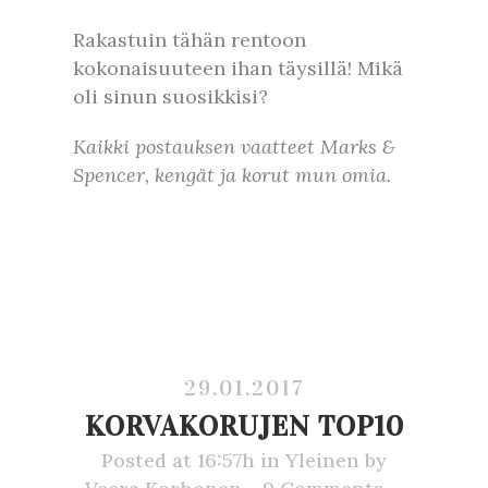
Rakastuin tähän rentoon
kokonaisuuteen ihan täysillä! Mikä
oli sinun suosikkisi?
Kaikki postauksen vaatteet Marks &
Spencer, kengät ja korut mun omia.
29.01.2017
KORVAKORUJEN TOP10
Posted at 16:57h
in
Yleinen
by