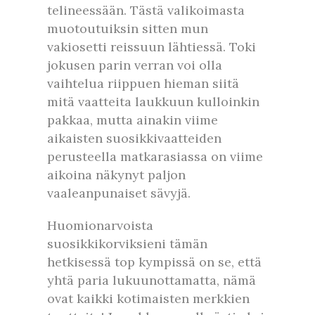
telineessään. Tästä valikoimasta
muotoutuiksin sitten mun
vakiosetti reissuun lähtiessä. Toki
jokusen parin verran voi olla
vaihtelua riippuen hieman siitä
mitä vaatteita laukkuun kulloinkin
pakkaa, mutta ainakin viime
aikaisten suosikkivaatteiden
perusteella matkarasiassa on viime
aikoina näkynyt paljon
vaaleanpunaiset sävyjä.
Huomionarvoista
suosikkikorviksieni tämän
hetkisessä top kympissä on se, että
yhtä paria lukuunottamatta, nämä
ovat kaikki kotimaisten merkkien