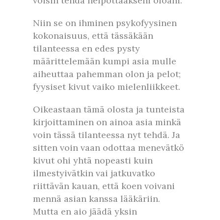
voisin tehdä helpottaakseni oloani.
Niin se on ihminen psykofyysinen
kokonaisuus, että tässäkään
tilanteessa en edes pysty
määrittelemään kumpi asia mulle
aiheuttaa pahemman olon ja pelot;
fyysiset kivut vaiko mielenliikkeet.
Oikeastaan tämä olosta ja tunteista
kirjoittaminen on ainoa asia minkä
voin tässä tilanteessa nyt tehdä. Ja
sitten voin vaan odottaa menevätkö
kivut ohi yhtä nopeasti kuin
ilmestyivätkin vai jatkuvatko
riittävän kauan, että koen voivani
mennä asian kanssa lääkäriin.
Mutta en aio jäädä yksin