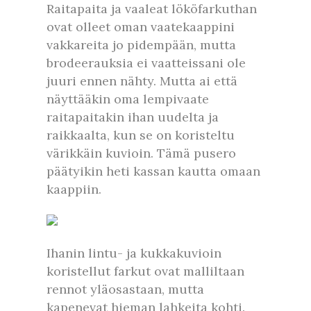
Raitapaita ja vaaleat lököfarkuthan
ovat olleet oman vaatekaappini
vakkareita jo pidempään, mutta
brodeerauksia ei vaatteissani ole
juuri ennen nähty. Mutta ai että
näyttääkin oma lempivaate
raitapaitakin ihan uudelta ja
raikkaalta, kun se on koristeltu
värikkäin kuvioin. Tämä pusero
päätyikin heti kassan kautta omaan
kaappiin.
Ihanin lintu- ja kukkakuvioin
koristellut farkut ovat malliltaan
rennot yläosastaan, mutta
kapenevat hieman lahkeita kohti.