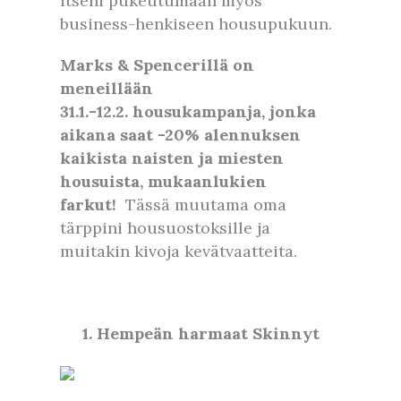
itseni pukeutumaan myös
business-henkiseen housupukuun.
Marks & Spencerillä on
meneillään
31.1.-12.2. housukampanja, jonka
aikana saat -20% alennuksen
kaikista naisten ja miesten
housuista, mukaanlukien
farkut!
Tässä muutama oma
tärppini housuostoksille ja
muitakin kivoja kevätvaatteita.
1. Hempeän harmaat Skinnyt