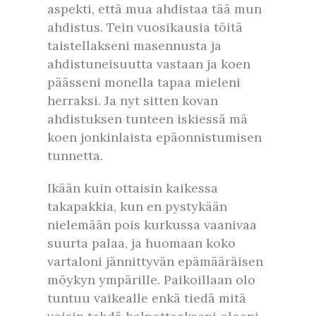
aspekti, että mua ahdistaa tää mun
ahdistus. Tein vuosikausia töitä
taistellakseni masennusta ja
ahdistuneisuutta vastaan ja koen
päässeni monella tapaa mieleni
herraksi. Ja nyt sitten kovan
ahdistuksen tunteen iskiessä mä
koen jonkinlaista epäonnistumisen
tunnetta.
Ikään kuin ottaisin kaikessa
takapakkia, kun en pystykään
nielemään pois kurkussa vaanivaa
suurta palaa, ja huomaan koko
vartaloni jännittyvän epämääräisen
möykyn ympärille. Paikoillaan olo
tuntuu vaikealle enkä tiedä mitä