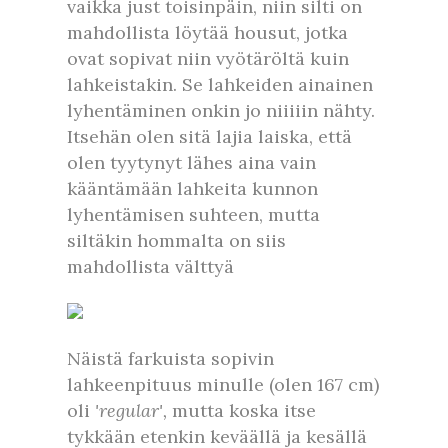
vaikka just toisinpäin, niin silti on
mahdollista löytää housut, jotka
ovat sopivat niin vyötäröltä kuin
lahkeistakin. Se lahkeiden ainainen
lyhentäminen onkin jo niiiiin nähty.
Itsehän olen sitä lajia laiska, että
olen tyytynyt lähes aina vain
kääntämään lahkeita kunnon
lyhentämisen suhteen, mutta
siltäkin hommalta on siis
mahdollista välttyä
Näistä farkuista sopivin
lahkeenpituus minulle (olen 167 cm)
oli
'regular',
mutta koska itse
tykkään etenkin keväällä ja kesällä