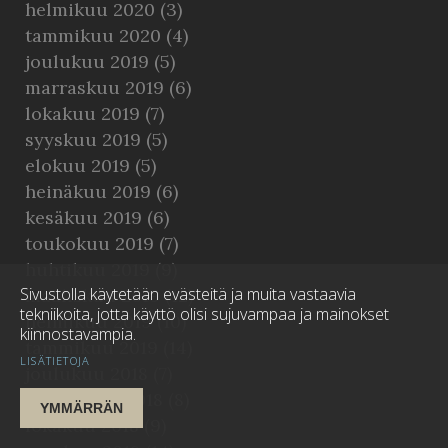
helmikuu 2020
(3)
tammikuu 2020
(4)
joulukuu 2019
(5)
marraskuu 2019
(6)
lokakuu 2019
(7)
syyskuu 2019
(5)
elokuu 2019
(5)
heinäkuu 2019
(6)
kesäkuu 2019
(6)
toukokuu 2019
(7)
huhtikuu 2019
(9)
Sivustolla käytetään evästeitä ja muita vastaavia
maaliskuu 2019
(12)
tekniikoita, jotta käyttö olisi sujuvampaa ja mainokset
helmikuu 2019
(10)
kiinnostavampia.
tammikuu 2019
(14)
LISÄTIETOJA
joulukuu 2018
(7)
marraskuu 2018
(8)
YMMÄRRÄN
lokakuu 2018
(9)