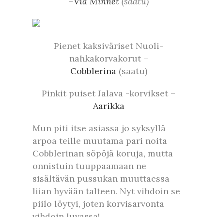
–
Via Minnet
(saatu)
Pienet kaksiväriset Nuoli-
nahkakorvakorut –
Cobblerina
(saatu)
Pinkit puiset Jalava -korvikset –
Aarikka
Mun piti itse asiassa jo syksyllä
arpoa teille muutama pari noita
Cobblerinan söpöjä koruja, mutta
onnistuin tuuppaamaan ne
sisältävän pussukan muuttaessa
liian hyvään talteen. Nyt vihdoin se
piilo löytyi, joten korvisarvonta
vihdoin luvassa!