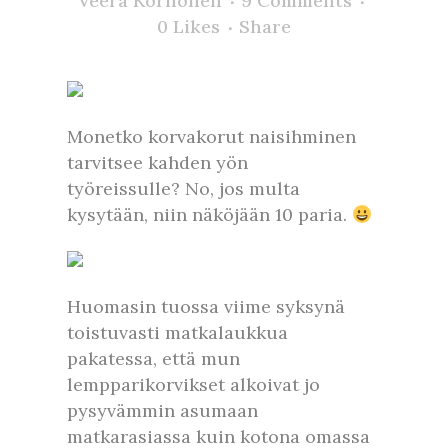
Veera Korhonen
9 Comments
0
Likes
Share
Monetko korvakorut naisihminen
tarvitsee kahden yön
työreissulle? No, jos multa
kysytään, niin näköjään 10 paria.
Huomasin tuossa viime syksynä
toistuvasti matkalaukkua
pakatessa, että mun
lempparikorvikset alkoivat jo
pysyvämmin asumaan
matkarasiassa kuin kotona omassa