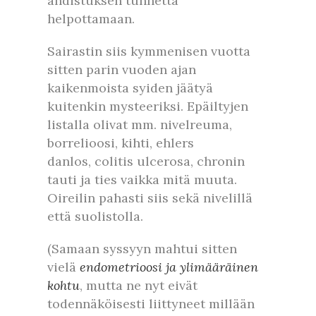
ahdistuksen tunnetta
helpottamaan.
Sairastin siis kymmenisen vuotta
sitten parin vuoden ajan
kaikenmoista syiden jäätyä
kuitenkin mysteeriksi. Epäiltyjen
listalla olivat mm. nivelreuma,
borrelioosi, kihti, ehlers
danlos, colitis ulcerosa, chronin
tauti ja ties vaikka mitä muuta.
Oireilin pahasti siis sekä nivelillä
että suolistolla.
(Samaan syssyyn mahtui sitten
vielä
endometrioosi ja ylimääräinen
kohtu
, mutta ne nyt eivät
todennäköisesti liittyneet millään