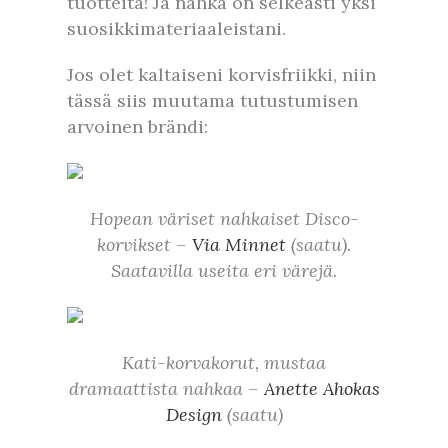
tuotteita! Ja nahka on selkeästi yksi
suosikkimateriaaleistani.
Jos olet kaltaiseni korvisfriikki, niin
tässä siis muutama tutustumisen
arvoinen brändi:
Hopean väriset nahkaiset Disco-
korvikset –
Via Minnet
(saatu).
Saatavilla useita eri värejä.
Kati-korvakorut, mustaa
dramaattista nahkaa –
Anette Ahokas
Design
(saatu)