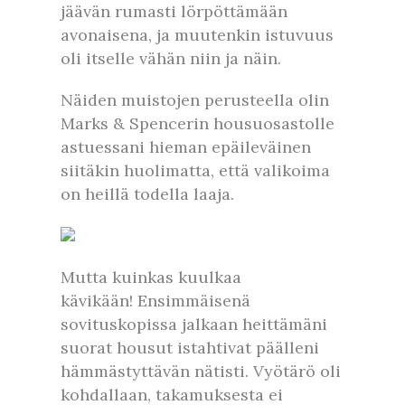
jäävän rumasti lörpöttämään
avonaisena, ja muutenkin istuvuus
oli itselle vähän niin ja näin.
Näiden muistojen perusteella olin
Marks & Spencerin housuosastolle
astuessani hieman epäileväinen
siitäkin huolimatta, että valikoima
on heillä todella laaja.
Mutta kuinkas kuulkaa
kävikään! Ensimmäisenä
sovituskopissa jalkaan heittämäni
suorat housut istahtivat päälleni
hämmästyttävän nätisti. Vyötärö oli
kohdallaan, takamuksesta ei