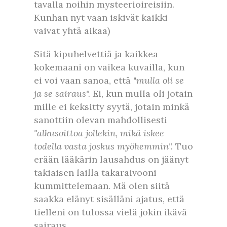
tavalla noihin mysteerioireisiin.
Kunhan nyt vaan iskivät kaikki
vaivat yhtä aikaa)
Sitä kipuhelvettiä ja kaikkea
kokemaani on vaikea kuvailla, kun
ei voi vaan sanoa, että "
mulla oli se
ja se sairaus".
Ei, kun mulla oli jotain
mille ei keksitty syytä, jotain minkä
sanottiin olevan mahdollisesti
"alkusoittoa jollekin, mikä iskee
todella vasta joskus myöhemmin".
Tuo
erään lääkärin lausahdus on jäänyt
takiaisen lailla takaraivooni
kummittelemaan. Mä olen siitä
saakka elänyt sisälläni ajatus, että
tielleni on tulossa vielä jokin ikävä
sairaus.