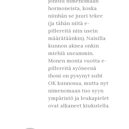
johtuu nimenomaan
hormoneista, koska
niinhän se juuri tekee
(ja tähän niitä e-
pillereitä niin usein
määrätäänkin). Naisilla
kunnon aknea onkin
miehiä useammin.
Monen monta vuotta e-
pillereitä syöneenä
ihoni on pysynyt suht
OK kunnossa, mutta nyt
nimenomaan tuo syyn
ympäristö ja leukapielet
ovat alkaneet kiukutella.