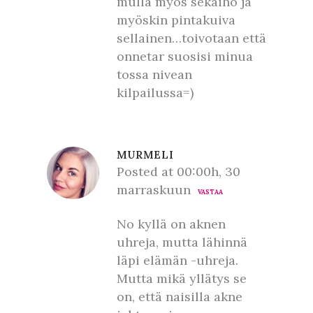
mulla myös sekaiho ja
myöskin pintakuiva
sellainen…toivotaan että
onnetar suosisi minua
tossa nivean
kilpailussa=)
MURMELI
Posted at 00:00h, 30
marraskuun
VASTAA
No kyllä on aknen
uhreja, mutta lähinnä
läpi elämän -uhreja.
Mutta mikä yllätys se
on, että naisilla akne