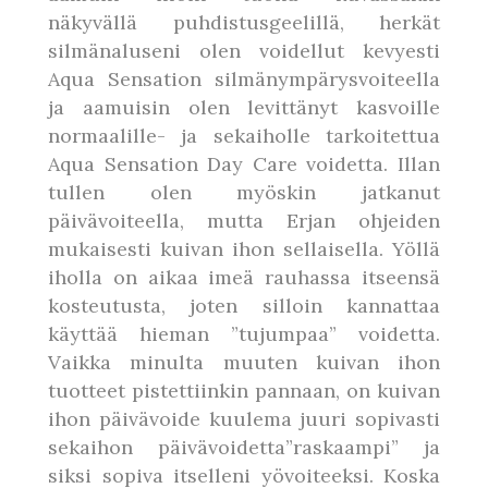
näkyvällä puhdistusgeelillä, herkät
silmänaluseni olen voidellut kevyesti
Aqua Sensation silmänympärysvoiteella
ja aamuisin olen levittänyt kasvoille
normaalille- ja sekaiholle tarkoitettua
Aqua Sensation Day Care voidetta. Illan
tullen olen myöskin jatkanut
päivävoiteella, mutta Erjan ohjeiden
mukaisesti kuivan ihon sellaisella. Yöllä
iholla on aikaa imeä rauhassa itseensä
kosteutusta, joten silloin kannattaa
käyttää hieman ”tujumpaa” voidetta.
Vaikka minulta muuten kuivan ihon
tuotteet pistettiinkin pannaan, on kuivan
ihon päivävoide kuulema juuri sopivasti
sekaihon päivävoidetta”raskaampi” ja
siksi sopiva itselleni yövoiteeksi. Koska