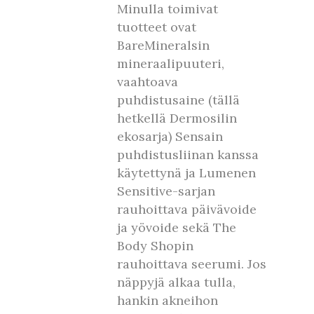
Minulla toimivat
tuotteet ovat
BareMineralsin
mineraalipuuteri,
vaahtoava
puhdistusaine (tällä
hetkellä Dermosilin
ekosarja) Sensain
puhdistusliinan kanssa
käytettynä ja Lumenen
Sensitive-sarjan
rauhoittava päivävoide
ja yövoide sekä The
Body Shopin
rauhoittava seerumi. Jos
näppyjä alkaa tulla,
hankin akneihon