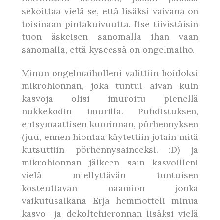
sekoittaa vielä se, että lisäksi vaivana on
toisinaan pintakuivuutta. Itse tiivistäisin
tuon äskeisen sanomalla ihan vaan
sanomalla, että kyseessä on ongelmaiho.
Minun ongelmaiholleni valittiin hoidoksi
mikrohionnan, joka tuntui aivan kuin
kasvoja olisi imuroitu pienellä
nukkekodin imurilla. Puhdistuksen,
entsymaattisen kuorinnan, pörhennyksen
(juu, ennen hiontaa käytettiin jotain mitä
kutsuttiin pörhennysaineeksi. :D) ja
mikrohionnan jälkeen sain kasvoilleni
vielä miellyttävän tuntuisen
kosteuttavan naamion jonka
vaikutusaikana Erja hemmotteli minua
kasvo- ja dekoltehieronnan lisäksi vielä