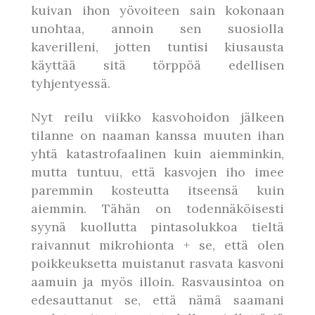
kuivan ihon yövoiteen sain kokonaan
unohtaa, annoin sen suosiolla
kaverilleni, jotten tuntisi kiusausta
käyttää sitä törppöä edellisen
tyhjentyessä.
Nyt reilu viikko kasvohoidon jälkeen
tilanne on naaman kanssa muuten ihan
yhtä katastrofaalinen kuin aiemminkin,
mutta tuntuu, että kasvojen iho imee
paremmin kosteutta itseensä kuin
aiemmin. Tähän on todennäköisesti
syynä kuollutta pintasolukkoa tieltä
raivannut mikrohionta + se, että olen
poikkeuksetta muistanut rasvata kasvoni
aamuin ja myös illoin. Rasvausintoa on
edesauttanut se, että nämä saamani