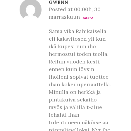
GWENN
Posted at 00:00h, 30
marraskuun
VASTAA
Sama vika Rahikaisella
eli kaksvitosen yli kun
ikä kiipesi niin iho
hermostui toden teolla.
Reilun vuoden kesti,
ennen kuin löysin
iholleni sopivat tuottee
ihan kokeiluperiaattella.
Minulla on herkkä ja
pintakuiva sekaiho
myös ja välillä t-alue
lehahti ihan
tulehtuneen näköiseksi
näppyläpelloksi. Nyt iho