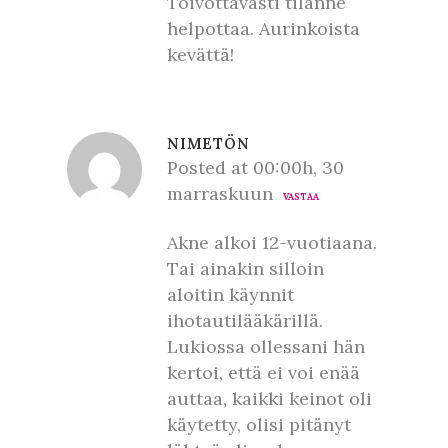
Toivottavasti tilanne
helpottaa. Aurinkoista
kevättä!
NIMETÖN
Posted at 00:00h, 30
marraskuun
VASTAA
Akne alkoi 12-vuotiaana.
Tai ainakin silloin
aloitin käynnit
ihotautilääkärillä.
Lukiossa ollessani hän
kertoi, että ei voi enää
auttaa, kaikki keinot oli
käytetty, olisi pitänyt