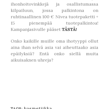
ihonhoitovinkkejä ja osallistumassa
kilpailuun, jossa palkintona on
ruhtinaallinen 100 € Nivea tuotepaketti +
15 pienempää tuotepalkintoa!
Kampanjasivulle pääset
TÄSTÄ!
Onko kaikille muille oma ihotyyppi ollut
aina ihan selvä asia vai aiheuttaako asia
epäilyksiä? Entä onko siellä muita
aikuisaknen uhreja?
kosmetiikka
TAGS: