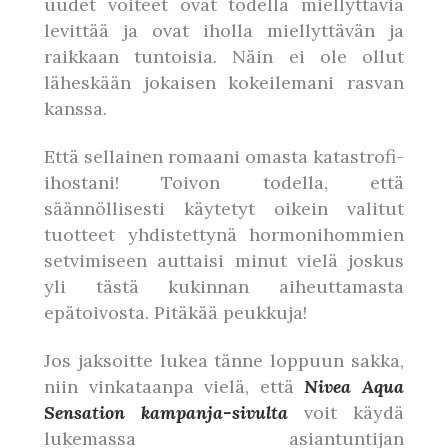
uudet voiteet ovat todella miellyttäviä
levittää ja ovat iholla miellyttävän ja
raikkaan tuntoisia. Näin ei ole ollut
läheskään jokaisen kokeilemani rasvan
kanssa.
Että sellainen romaani omasta katastrofi-
ihostani! Toivon todella, että
säännöllisesti käytetyt oikein valitut
tuotteet yhdistettynä hormonihommien
setvimiseen auttaisi minut vielä joskus
yli tästä kukinnan aiheuttamasta
epätoivosta. Pitäkää peukkuja!
Jos jaksoitte lukea tänne loppuun sakka,
niin vinkataanpa vielä, että
Nivea Aqua
Sensation kampanja-sivulta
voit käydä
lukemassa asiantuntijan