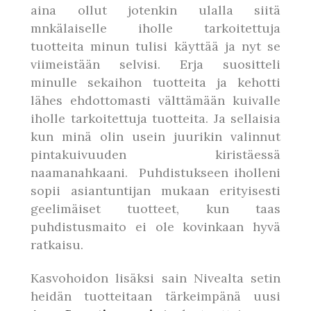
aina ollut jotenkin ulalla siitä
mnkälaiselle iholle tarkoitettuja
tuotteita minun tulisi käyttää ja nyt se
viimeistään selvisi. Erja suositteli
minulle sekaihon tuotteita ja kehotti
lähes ehdottomasti välttämään kuivalle
iholle tarkoitettuja tuotteita. Ja sellaisia
kun minä olin usein juurikin valinnut
pintakuivuuden kiristäessä
naamanahkaani. Puhdistukseen iholleni
sopii asiantuntijan mukaan erityisesti
geelimäiset tuotteet, kun taas
puhdistusmaito ei ole kovinkaan hyvä
ratkaisu.
Kasvohoidon lisäksi sain Nivealta setin
heidän tuotteitaan tärkeimpänä uusi