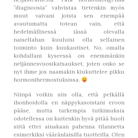
”diagnoosia” vahvistaa tietenkin myös
muut vaivani joista sen enempää
avautumatta totean vain, että
hedelmällisessä iässä olevalla
naisellahan kuuluisi olla sellainen
toiminto kuin kuukautiset. No, omalla
kohdallani kyseessä on enemmänkin
neljännesvuosikatsaukset, joten onko se
nyt ihme jos naamakin kiukuttelee pikku
hormonihermostuksissa.
Niinpä voikin siis olla, että pelkällä
ihonhoidolla en näppykasoistani eroon
pääse, mutta tarkempia tutkimuksia
odotellessa on kuitenkin hyvä pitää huoli
siitä ettei ainakaan pahenna tilannetta
esimerkiksi vääränlaisilla tuotteilla. Olen