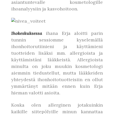
asiantuntevalle kosmetologille
ihoanalyysiin ja kasvohoitoon.
Ihokeskuksessa
ihana Erja aloitti parin
tunnin sessiomme kyselemällä
ihonhoitorutiinieni ja käyttämieni
tuotteiden lisäksi mm. allergioista ja
käyttämistäni lääkkeistä. Allergioista
minulta on joku muukin kosmetologi
aiemmin tiedustellut, mutta lääkkeiden
yhteydestä ihonhoitotuotteisiin en ollut
ymmärtänyt mitään ennen kuin Erja
hieman valotti asioita.
Koska olen allerginen jotakuinkin
kaikille siitepölyille minun kannattaa