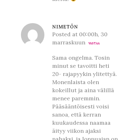
NIMETÖN
Posted at 00:00h, 30
marraskuun
VASTAA
Sama ongelma. Tosin
minut se tavoitti heti
20- rajapyykin ylitettyä.
Monenlaista olen
kokeillut ja aina välillä
menee paremmin.
Pääsääntöisesti voisi
sanoa, että kerran
kuukaudessa naamaa
äityy viikon ajaksi
pahaksi, ja loppuajan on