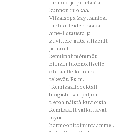
luomua ja puhdasta,
kunnon ruokaa.
Vilkaisepa käyttämiesi
ihotuotteiden raaka-
aine-listausta ja
kuvittele mitä silikonit
ja muut
kemikaalimömmöt
niinkin luonnolliselle
otukselle kuin iho
tekevät. Esim.
”Kemikaalicocktail”-
blogista saa paljon
tietoa näistä kuvioista.
Kemikaalit vaikuttavat
myös
hormoonitoimintaamme…