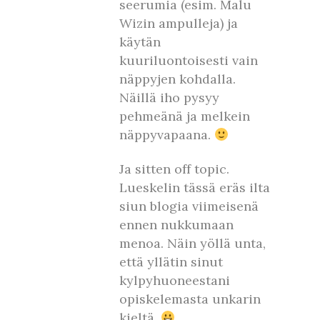
seerumia (esim. Malu
Wizin ampulleja) ja
käytän
kuuriluontoisesti vain
näppyjen kohdalla.
Näillä iho pysyy
pehmeänä ja melkein
näppyvapaana.
Ja sitten off topic.
Lueskelin tässä eräs ilta
siun blogia viimeisenä
ennen nukkumaan
menoa. Näin yöllä unta,
että yllätin sinut
kylpyhuoneestani
opiskelemasta unkarin
kieltä.