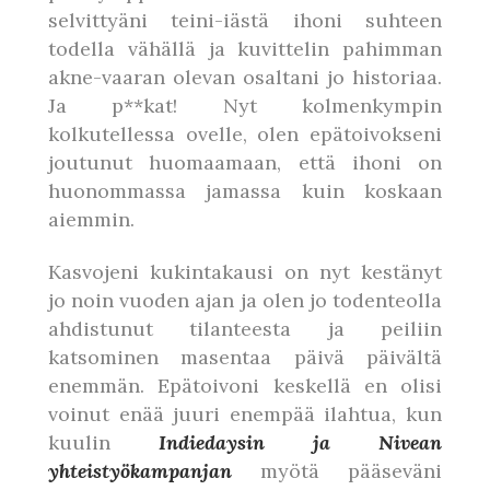
selvittyäni teini-iästä ihoni suhteen
todella vähällä ja kuvittelin pahimman
akne-vaaran olevan osaltani jo historiaa.
Ja p**kat! Nyt kolmenkympin
kolkutellessa ovelle, olen epätoivokseni
joutunut huomaamaan, että ihoni on
huonommassa jamassa kuin koskaan
aiemmin.
Kasvojeni kukintakausi on nyt kestänyt
jo noin vuoden ajan ja olen jo todenteolla
ahdistunut tilanteesta ja peiliin
katsominen masentaa päivä päivältä
enemmän. Epätoivoni keskellä en olisi
voinut enää juuri enempää ilahtua, kun
kuulin
Indiedaysin ja Nivean
yhteistyökampanjan
myötä pääseväni