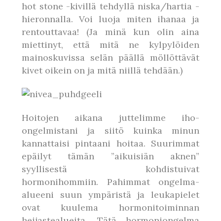
hot stone -kivillä tehdyllä niska/hartia -
hieronnalla. Voi luoja miten ihanaa ja
rentouttavaa! (Ja minä kun olin aina
miettinyt, että mitä ne kylpylöiden
mainoskuvissa selän päällä möllöttävät
kivet oikein on ja mitä niillä tehdään.)
Hoitojen aikana juttelimme iho-
ongelmistani ja siitö kuinka minun
kannattaisi pintaani hoitaa. Suurimmat
epäilyt tämän ”aikuisiän aknen”
syyllisestä kohdistuivat
hormonihommiin. Pahimmat ongelma-
alueeni suun ympäristä ja leukapielet
ovat kuulema hormonitoiminnan
heijastealueita. Tätä hormoniongelma