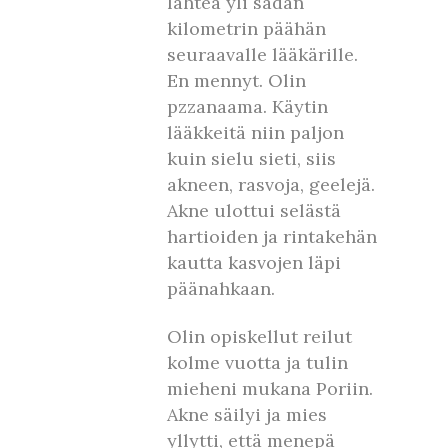
lähteä yli sadan
kilometrin päähän
seuraavalle lääkärille.
En mennyt. Olin
pzzanaama. Käytin
lääkkeitä niin paljon
kuin sielu sieti, siis
akneen, rasvoja, geelejä.
Akne ulottui selästä
hartioiden ja rintakehän
kautta kasvojen läpi
päänahkaan.
Olin opiskellut reilut
kolme vuotta ja tulin
mieheni mukana Poriin.
Akne säilyi ja mies
yllytti, että menepä