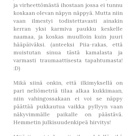
ja virheettömästä ihostaan jossa ei tunnu
koskaan olevan näpyn näppyä. Mutta niin
vaan ilmestyi todistettavasti ainakin
kerran yksi karmiva paukku keskelle
naamaa, ja koskas muulloin kuin juuri
hääpäiväksi. (anteeksi Piia-rakas, että
muistutan sinua tästä kamalasta ja
varmasti traumaattisesta tapahtumasta!
:D)
Mikä siinä onkin, että ilkimyksellä on
pari neliömetriä tilaa alkaa kukkimaan,
niin vahingossakaan ei voi se näppy
päättää pukkautua vaikka pyllyyn vaan
näkyvimmälle paikalle on päästävä.
Hemmetin julkisuudenkipeä hirvitys!