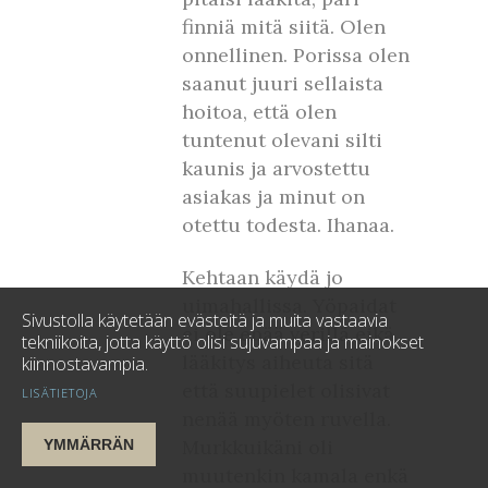
finniä mitä siitä. Olen
onnellinen. Porissa olen
saanut juuri sellaista
hoitoa, että olen
tuntenut olevani silti
kaunis ja arvostettu
asiakas ja minut on
otettu todesta. Ihanaa.
Kehtaan käydä jo
uimahallissa. Yöpaidat
Sivustolla käytetään evästeitä ja muita vastaavia
ei ole enää verillä eikä
tekniikoita, jotta käyttö olisi sujuvampaa ja mainokset
lääkitys aiheuta sitä
kiinnostavampia.
että suupielet olisivat
LISÄTIETOJA
nenää myöten ruvella.
Murkkuikäni oli
YMMÄRRÄN
muutenkin kamala enkä