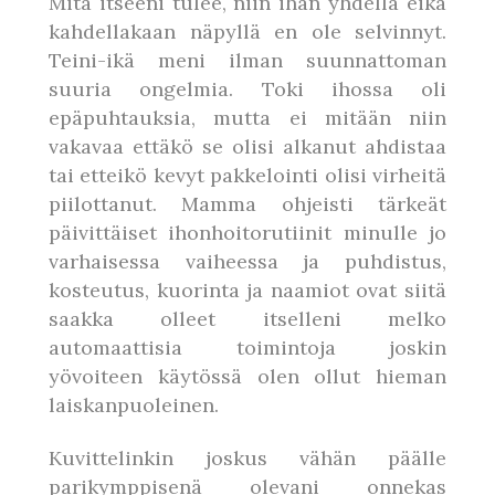
Mitä itseeni tulee, niin ihan yhdellä eikä
kahdellakaan näpyllä en ole selvinnyt.
Teini-ikä meni ilman suunnattoman
suuria ongelmia. Toki ihossa oli
epäpuhtauksia, mutta ei mitään niin
vakavaa ettäkö se olisi alkanut ahdistaa
tai etteikö kevyt pakkelointi olisi virheitä
piilottanut. Mamma ohjeisti tärkeät
päivittäiset ihonhoitorutiinit minulle jo
varhaisessa vaiheessa ja puhdistus,
kosteutus, kuorinta ja naamiot ovat siitä
saakka olleet itselleni melko
automaattisia toimintoja joskin
yövoiteen käytössä olen ollut hieman
laiskanpuoleinen.
Kuvittelinkin joskus vähän päälle
parikymppisenä olevani onnekas