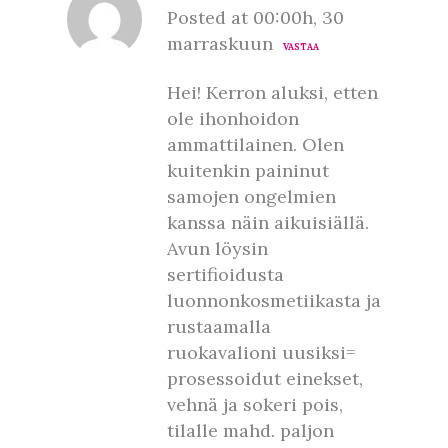
Posted at 00:00h, 30
marraskuun
VASTAA
Hei! Kerron aluksi, etten
ole ihonhoidon
ammattilainen. Olen
kuitenkin paininut
samojen ongelmien
kanssa näin aikuisiällä.
Avun löysin
sertifioidusta
luonnonkosmetiikasta ja
rustaamalla
ruokavalioni uusiksi=
prosessoidut einekset,
vehnä ja sokeri pois,
tilalle mahd. paljon