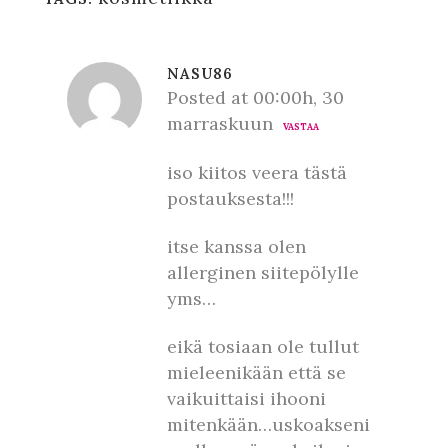
NASU86
Posted at 00:00h, 30
marraskuun
VASTAA
iso kiitos veera tästä
postauksesta!!!
itse kanssa olen
allerginen siitepölylle
yms…
eikä tosiaan ole tullut
mieleenikään että se
vaikuittaisi ihooni
mitenkään…uskoakseni