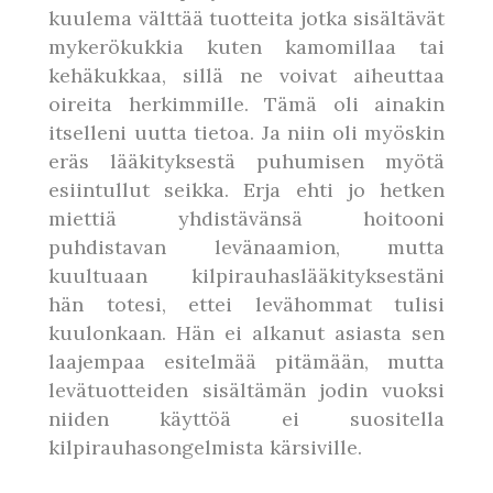
kuulema välttää tuotteita jotka sisältävät
mykerökukkia kuten kamomillaa tai
kehäkukkaa, sillä ne voivat aiheuttaa
oireita herkimmille. Tämä oli ainakin
itselleni uutta tietoa. Ja niin oli myöskin
eräs lääkityksestä puhumisen myötä
esiintullut seikka. Erja ehti jo hetken
miettiä yhdistävänsä hoitooni
puhdistavan levänaamion, mutta
kuultuaan kilpirauhaslääkityksestäni
hän totesi, ettei levähommat tulisi
kuulonkaan. Hän ei alkanut asiasta sen
laajempaa esitelmää pitämään, mutta
levätuotteiden sisältämän jodin vuoksi
niiden käyttöä ei suositella
kilpirauhasongelmista kärsiville.