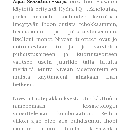
Aqua Sensation -sarja
jonka tuotteissa on
käytettä erityistä Hydra IQ -teknologiaa,
jonka ansiosta kosteuden kerrotaan
imeytyvän ihoon entistä tehokkaammin,
tasaisemmin ja pitkäkestoisemmin.
Itselleni monet Nivean tuotteet ovat jo
entuudestaan tuttuja ja varsinkin
puhdistusaineen ja kuorintavoiteen
valitsen usein juurikin tältä tutulta
merkiltä. Mutta Nivean kasvovoiteita en
muista käyttäneeni ainakaan ihan
hetkeen.
Nivean tuotepakkauksesta otin käyttööni
nimenomaan kosmetologin
suositteleman kombinaation. Reilun
viikon ajan olen siis puhdistanut ihoni
aamuin illoin tuolla kuvassakin