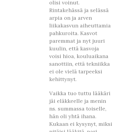
olisi voinut.
Rintakehässä ja selässä
arpia on ja arven
liikakasvun aiheuttamia
pahkuroita. Kasvot
paremmat ja nyt juuri
kuulin, että kasvoja
voisi hioa, kouluaikana
sanottiin, että tekniikka
ei ole vielä tarpeeksi
kehittynyt.
Vaikka tuo tuttu lääkäri
jäi eläkkeelle ja menin
ns. summassa toiselle,
hän oli yhtä ihana.
Kukaan ei kysynyt, miksi
pitäisi lääkitä, pari