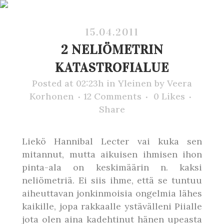
15.04.2011
2 NELIÖMETRIN
KATASTROFIALUE
Posted at 02:23h
in
Yleinen
by
Veera
Korhonen
12 Comments
0
Likes
Share
Liekö Hannibal Lecter vai kuka sen
mitannut, mutta aikuisen ihmisen ihon
pinta-ala on keskimäärin n. kaksi
neliömetriä. Ei siis ihme, että se tuntuu
aiheuttavan jonkinmoisia ongelmia lähes
kaikille, jopa rakkaalle ystävälleni Piialle
jota olen aina kadehtinut hänen upeasta