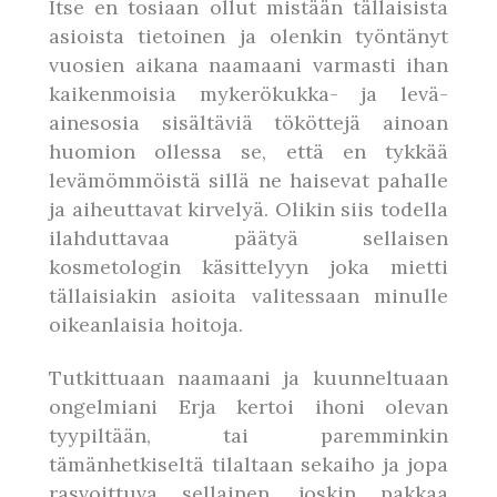
Itse en tosiaan ollut mistään tällaisista
asioista tietoinen ja olenkin työntänyt
vuosien aikana naamaani varmasti ihan
kaikenmoisia mykerökukka- ja levä-
ainesosia sisältäviä tököttejä ainoan
huomion ollessa se, että en tykkää
levämömmöistä sillä ne haisevat pahalle
ja aiheuttavat kirvelyä. Olikin siis todella
ilahduttavaa päätyä sellaisen
kosmetologin käsittelyyn joka mietti
tällaisiakin asioita valitessaan minulle
oikeanlaisia hoitoja.
Tutkittuaan naamaani ja kuunneltuaan
ongelmiani Erja kertoi ihoni olevan
tyypiltään, tai paremminkin
tämänhetkiseltä tilaltaan sekaiho ja jopa
rasvoittuva sellainen, joskin pakkaa