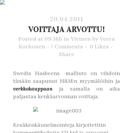
20.04.2011
VOITTAJA ARVOTTU!
Posted at 09:38h
in
Yleinen
by
Veera
Korhonen
7 Comments
0
Likes
Share
Swedis Hasbeens -mallisto on vihdoin
tänään saapunut H&M:n myymälöihin ja
verkkokauppaan
ja samalla on aika
paljastaa kenkäarvonnan voittaja.
Kesäkenkäunelmointeja kirjoitettiin
kommenttiboksiin 121 kpl ja arpaonni