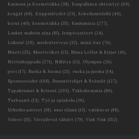
Kauneus ja Kosmetiikka
(38)
Kaupallinen yhteistyö
(69)
kengät
(68)
Kirppislöydöt
(23)
Kokeilumielellä
(40)
korut
(40)
kosmetiikka
(35)
Kuulumisia
(277)
Laukut mahtuu aina
(81)
lempivaatteet
(24)
Liikuin!
(20)
mielenterveys
(32)
minä itse
(76)
Muoti
(25)
Muotiviikot
(13)
Musa Leffat & Kirjat
(41)
Nettishoppailu
(271)
Nillitys
(13)
Olympus
(26)
pori
(17)
Ruoka & Juoma
(21)
ruoka ja juoma
(14)
Sponsoroidut
(168)
Suunnittelijat & Brändit
(127)
Tapahtumat & Reissut
(203)
Tukkahommia
(86)
Turbaanit
(13)
Työ ja opiskelu
(36)
Urheiluvaatteet
(18)
uusi elämä
(13)
valokuvat
(88)
Videot
(15)
Vierailevat tähdet
(79)
Vink Vink
(152)