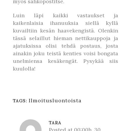
myös sähköpostitse.
Luin läpi kaikki vastaukset ja
kaikenlaisia ihanuuksia siellä kyllä
kuvailtiin kesän haavekengistä. Olenkin
tässä selaillut hieman nettikauppoja ja
ajatuksissa olisi tehdä postaus, josta
ainakin joku teistä kenties voisi bongata
unelmiensa kesäkengät. Pysykää siis
kuulolla!
Ilmoitusluontoista
TAGS:
TARA
Posted at 00:00h, 30