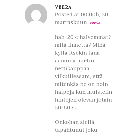
VEERA
Posted at 00:00h, 30
marraskuun
VASTAA
häh! 20 e halvemmat?
mitä ihmettä? Minä
kyllä itsekin tänä
aamuna mietin
nettikauppaa
vilkuillessani, että
mitenkäs ne on noin
halpoja kun muistelin
hintojen olevan jotain
50-60 €..
Onkohan siellä
tapahtunut joku