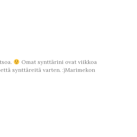
atsoa.
Omat synttärini ovat viikkoa
 että synttäreitä varten. :)Marimekon