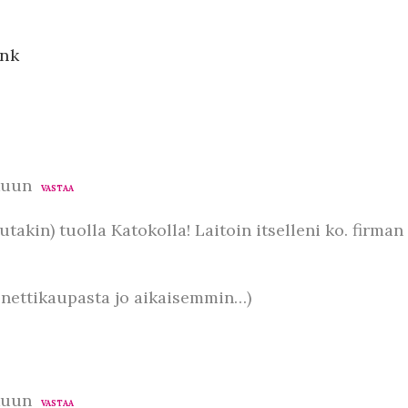
ink
kuun
VASTAA
takin) tuolla Katokolla! Laitoin itselleni ko. firman
n nettikaupasta jo aikaisemmin…)
kuun
VASTAA