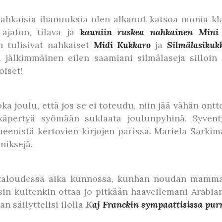
hkaisia ihanuuksia olen alkanut katsoa monia kla
 ajaton, tilava ja
kauniin ruskea nahkainen Min
n tulisivat nahkaiset
Midi Kukkaro
ja
Silmälasikuk
jälkimmäinen eilen saamiani silmälaseja silloin k
oiset!
a joulu, että jos se ei toteudu, niin jää vähän ontto
käpertyä syömään suklaata joulunpyhinä. Syvent
enistä kertovien kirjojen parissa. Mariela Sarki
niksejä.
sä taloudessa aika kunnossa, kunhan noudan mamma
sin kuitenkin ottaa jo pitkään haaveilemani Arabian
n säilyttelisi ilolla
K
aj Franckin sympaattisissa pur