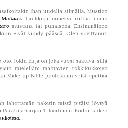
ssikoitakin ihan uudella silmällä. Mustien
i Matkuri.
Laukkuja onneksi riittää ilman
karo
mustana tai punaisena. Ensimmäinen
uin eivät viihdy päässä. Olen sovittanut,
 olo. Jokin kirja on joka vuosi saatava, sillä
yisin mielelläni mahtavien rokkikukkojen
man Make up Bible puolestaan voisi opettaa
n lähettämän paketin mistä pitäisi löytyä
 Paratiisi-sarjan 1l kaatimen. Kodin kaiken
nukoissa.