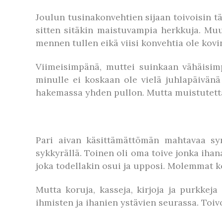
Joulun tusinakonvehtien sijaan toivoisin t
sitten sitäkin maistuvampia herkkuja. Mu
mennen tullen eikä viisi konvehtia ole ko
Viimeisimpänä, muttei suinkaan vähäisimpä
minulle ei koskaan ole vielä juhlapäivän
hakemassa yhden pullon. Mutta muistutettako
Pari aivan käsittämättömän mahtavaa syn
sykkyrällä. Toinen oli oma toive jonka iha
joka todellakin osui ja upposi. Molemmat kot
Mutta koruja, kasseja, kirjoja ja purkkej
ihmisten ja ihanien ystävien seurassa. Toiv