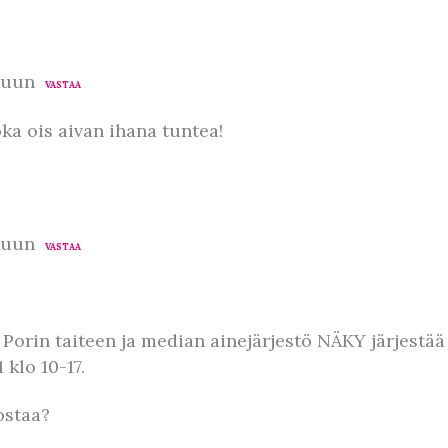
kuun
VASTAA
a ois aivan ihana tuntea!
kuun
VASTAA
Porin taiteen ja median ainejärjestö NÄKY järjestä
 klo 10-17.
ostaa?