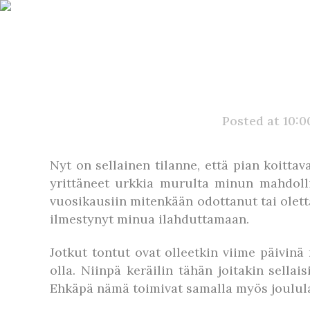
Posted at 10:0
Nyt on sellainen tilanne, että pian koit
yrittäneet urkkia murulta minun mahdoll
vuosikausiin mitenkään odottanut tai olett
ilmestynyt minua ilahduttamaan.
Jotkut tontut ovat olleetkin viime päivinä 
olla. Niinpä keräilin tähän joitakin sellai
Ehkäpä nämä toimivat samalla myös joululah