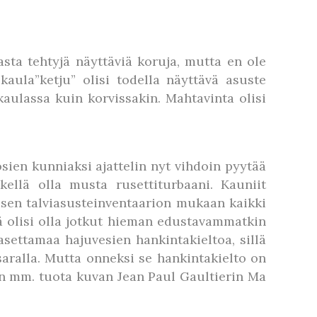
sta tehtyjä näyttäviä koruja, mutta en ole
kaula”ketju” olisi todella näyttävä asuste
kaulassa kuin korvissakin. Mahtavinta olisi
osien kunniaksi ajattelin nyt vihdoin pyytää
kellä olla musta rusettiturbaani. Kauniit
aisen talviasusteinventaarion mukaan kaikki
ä olisi olla jotkut hieman edustavammatkin
 asettamaa hajuvesien hankintakieltoa, sillä
saralla. Mutta onneksi se hankintakielto on
elin mm. tuota kuvan Jean Paul Gaultierin Ma