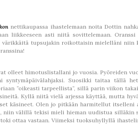
kon
nettikaupassa ihastelemaan noita Dottin nahka
aan liikkeeseen asti niitä sovittelemaan. Oranssi 
 värikkäitä tupsujakin roikottaisin mielelläni niin 
ranssina!
vat olleet himotuslistallani jo vuosia. Pyöreiden vu
i syntymäpäivälahjaksi. Suosikki taitaa tällä het
aan ”oikeasti tarpeellista”, sillä parin viikon tak
eitä. Kyllä niitä vielä arjessa käyttää, mutta hyv
set käsineet. Olen jo pitkään harmitellut itselleni
 niin välillä tekisi mieli hieman uudistua silläkin 
a toki ottaa vastaan. Viimeksi tuoksuhyllyllä ihast