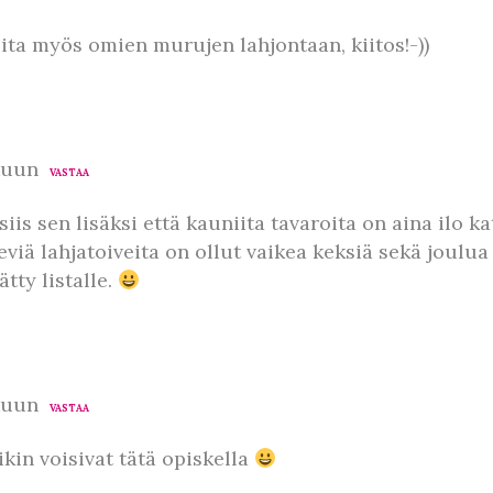
ita myös omien murujen lahjontaan, kiitos!-))
kuun
VASTAA
 siis sen lisäksi että kauniita tavaroita on aina ilo k
eviä lahjatoiveita on ollut vaikea keksiä sekä joulua
ätty listalle.
kuun
VASTAA
kin voisivat tätä opiskella