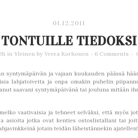
01.12.2011
TONTUILLE TIEDOKSI
0h
in
Yleinen
by
Veera Korhonen
6 Comments
tavan syntymäpäivän ja vajaan kuukauden päässä hä
isia lahjatoiveita ja onpa omakin puhelin piipan
anut saavani syntymäpäivänä tai jouluna mitään ihm
melko vaativaisia ja tehneet selväksi, että myös jota
sia asioita jotka ovat kenties ostoslistallani tai jo
javinkkeinä jotain teidän läheistännekin ajatellen!