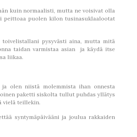
än kuin normaalisti, mutta ne voisivat olla
 peittoaa puolen kilon tusinasuklaalootat
toivelistallani pysyvästi aina, mutta mitä
onna taidan varmistaa asian ja käydä itse
a liikaa.
a ja olen niistä molemmista ihan onnesta
inen paketti siskolta tullut puhdas yllätys
vielä teillekin.
iettää syntymäpäivääni ja joulua rakkaiden