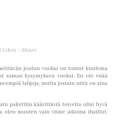
0
Likes
Share
ämöttävän joulun vuoksi on tontut kuulema
nut saman kysymyksen vuoksi. En ole enää
eempiä lahjoja, mutta jostain niitä on aina
in pakettiin käärittäviä toiveita olisi hyvä
ita olen muuten vain viime aikoina ihaillut.