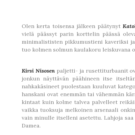
Olen kerta toisensa jälkeen päätynyt
Kato
vielä päässyt parin korttelin päässä olev
minimalististen pikkumustieni kaveriksi ja
tuo kolmen solmun kaulakoru leiskuvana o
Kirsi Nisosen
paljetti- ja rusettiturbaanit o
jonkun näyttävän päähineen itse itseltän
nahkakäsineet puolestaan kuuluvat kategori
hanskani ovat enemmän tai vähemmän kärsin
kintaat kuin kolme talvea palvelleet reikäi
vaikka tuoksuja melkoinen arsenaali onkin,
vain minulle itselleni asetettu. Lahjoja sa
Damea.