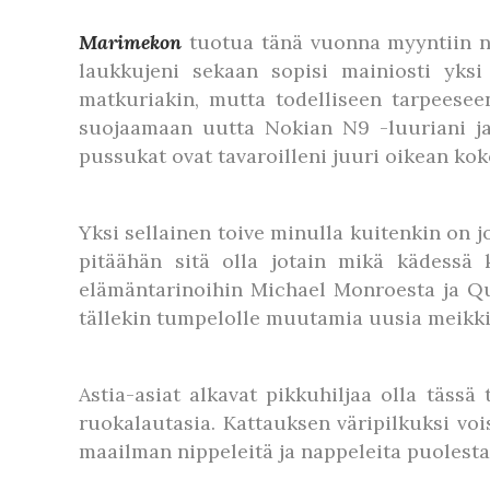
Marimekon
tuotua tänä vuonna myyntiin na
laukkujeni sekaan sopisi mainiosti yksi
matkuriakin, mutta todelliseen tarpeesee
suojaamaan uutta Nokian N9 -luuriani ja 
pussukat ovat tavaroilleni juuri oikean kok
Yksi sellainen toive minulla kuitenkin on jok
pitäähän sitä olla jotain mikä kädessä 
elämäntarinoihin Michael Monroesta ja Que
tällekin tumpelolle muutamia uusia meikki
Astia-asiat alkavat pikkuhiljaa olla täs
ruokalautasia. Kattauksen väripilkuksi voi
maailman nippeleitä ja nappeleita puolestaa