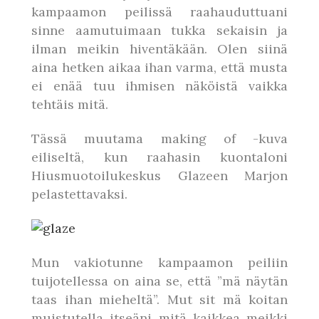
kampaamon peilissä raahauduttuani
sinne aamutuimaan tukka sekaisin ja
ilman meikin hiventäkään. Olen siinä
aina hetken aikaa ihan varma, että musta
ei enää tuu ihmisen näköistä vaikka
tehtäis mitä.
Tässä muutama making of -kuva
eiliseltä, kun raahasin kuontaloni
Hiusmuotoilukeskus Glazeen Marjon
pelastettavaksi.
Mun vakiotunne kampaamon peiliin
tuijotellessa on aina se, että ”mä näytän
taas ihan mieheltä”. Mut sit mä koitan
muistutella itseäni mitä kaikkea meikki