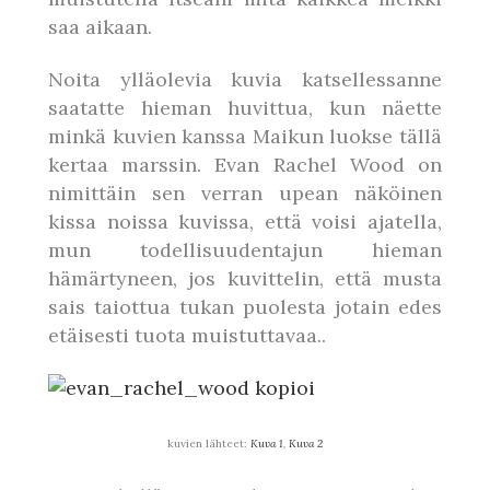
saa aikaan.
Noita ylläolevia kuvia katsellessanne
saatatte hieman huvittua, kun näette
minkä kuvien kanssa Maikun luokse tällä
kertaa marssin. Evan Rachel Wood on
nimittäin sen verran upean näköinen
kissa noissa kuvissa, että voisi ajatella,
mun todellisuudentajun hieman
hämärtyneen, jos kuvittelin, että musta
sais taiottua tukan puolesta jotain edes
etäisesti tuota muistuttavaa..
kuvien lähteet:
Kuva 1
,
Kuva 2