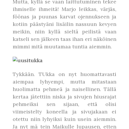
Mutta, kyllä se vaan laittutuminen tekee
ihmiselle ihmeitä! Marjo leikkas, värjäs,
föönas ja puunas karvat ojennukseen ja
kotiin päästyäni lisäilin nassuun kevyen
meikin, niin kyllä sieltä peilistä vaan
katseli sen jälkeen taas ihan eri näköinen
mimmi mitä muutamaa tuntia aiemmin.
Tykkään. TUkka on nyt huomattavasti
aiempaa lyhyempi, mutta mitastaan
huolimatta pehmeä ja naisellinen. Tällä
kertaa jätettiin niska ja sivujen hiusrajat
pehmeiksi sen sijaan, että olisi
viimeistelty koneella ja sivujakaan ei
otettu niin lyhyiksi kuin usein aiemmin.
Ja nyt mä tein Maikulle lupausen, etten