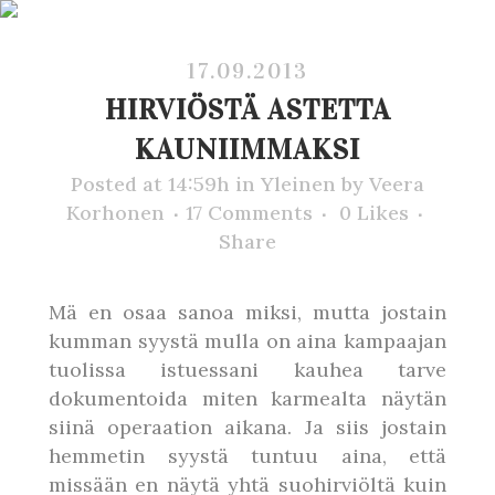
17.09.2013
HIRVIÖSTÄ ASTETTA
KAUNIIMMAKSI
Posted at 14:59h
in
Yleinen
by
Veera
Korhonen
17 Comments
0
Likes
Share
Mä en osaa sanoa miksi, mutta jostain
kumman syystä mulla on aina kampaajan
tuolissa istuessani kauhea tarve
dokumentoida miten karmealta näytän
siinä operaation aikana. Ja siis jostain
hemmetin syystä tuntuu aina, että
missään en näytä yhtä suohirviöltä kuin