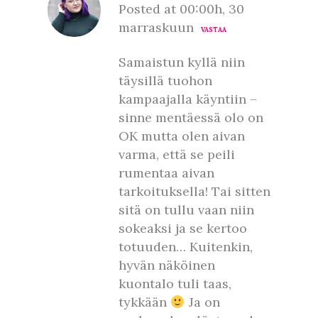
Posted at 00:00h, 30
marraskuun
VASTAA
Samaistun kyllä niin
täysillä tuohon
kampaajalla käyntiin –
sinne mentäessä olo on
OK mutta olen aivan
varma, että se peili
rumentaa aivan
tarkoituksella! Tai sitten
sitä on tullu vaan niin
sokeaksi ja se kertoo
totuuden… Kuitenkin,
hyvän näköinen
kuontalo tuli taas,
tykkään
Ja on