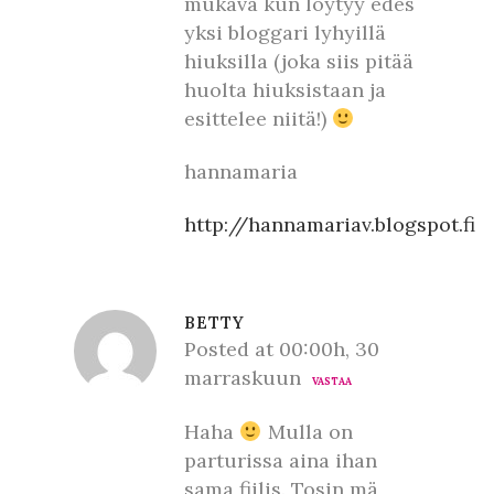
mukava kun löytyy edes
yksi bloggari lyhyillä
hiuksilla (joka siis pitää
huolta hiuksistaan ja
esittelee niitä!)
hannamaria
http://hannamariav.blogspot.fi
BETTY
Posted at 00:00h, 30
marraskuun
VASTAA
Haha
Mulla on
parturissa aina ihan
sama fiilis. Tosin mä