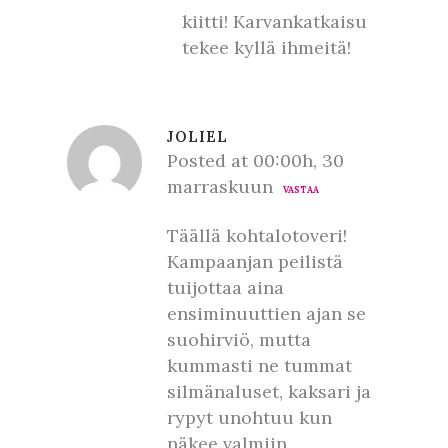
kiitti! Karvankatkaisu
tekee kyllä ihmeitä!
JOLIEL
Posted at 00:00h, 30
marraskuun
VASTAA
Täällä kohtalotoveri!
Kampaanjan peilistä
tuijottaa aina
ensiminuuttien ajan se
suohirviö, mutta
kummasti ne tummat
silmänaluset, kaksari ja
rypyt unohtuu kun
näkee valmiin