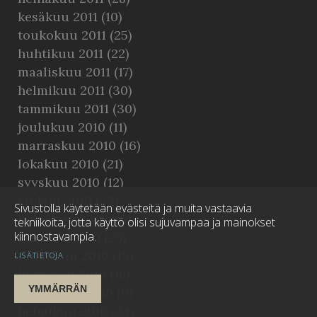
kesäkuu 2011
(10)
toukokuu 2011
(25)
huhtikuu 2011
(22)
maaliskuu 2011
(17)
helmikuu 2011
(30)
tammikuu 2011
(30)
joulukuu 2010
(11)
marraskuu 2010
(16)
lokakuu 2010
(21)
syyskuu 2010
(12)
elokuu 2010
(23)
Sivustolla käytetään evästeitä ja muita vastaavia
heinäkuu 2010
(16)
tekniikoita, jotta käyttö olisi sujuvampaa ja mainokset
kiinnostavampia.
kesäkuu 2010
(25)
toukokuu 2010
(19)
LISÄTIETOJA
huhtikuu 2010
(18)
YMMÄRRÄN
maaliskuu 2010
(9)
helmikuu 2010
(24)