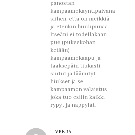
panostan
kampaamokäyntipäivänä
siihen, että on meikkiä
ja etenkin huulipunaa.
Itseäni ei todellakaan
pue (pukeekohan
ketään)
kampaamokaapu ja
taaksepäin tiukasti
suitut ja läämityt
hiukset ja se
kampaamon valaistus
joka tuo esiiin kaikki
rypyt ja näppylät.
VEERA