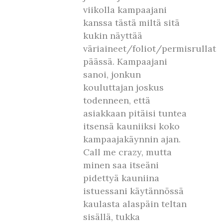
viikolla kampaajani
kanssa tästä miltä sitä
kukin näyttää
väriaineet/foliot/permisrullat
päässä. Kampaajani
sanoi, jonkun
kouluttajan joskus
todenneen, että
asiakkaan pitäisi tuntea
itsensä kauniiksi koko
kampaajakäynnin ajan.
Call me crazy, mutta
minen saa itseäni
pidettyä kauniina
istuessani käytännössä
kaulasta alaspäin teltan
sisällä, tukka