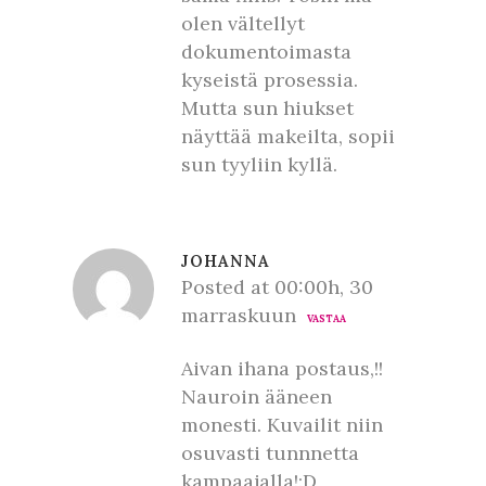
olen vältellyt
dokumentoimasta
kyseistä prosessia.
Mutta sun hiukset
näyttää makeilta, sopii
sun tyyliin kyllä.
JOHANNA
Posted at 00:00h, 30
marraskuun
VASTAA
Aivan ihana postaus,!!
Nauroin ääneen
monesti. Kuvailit niin
osuvasti tunnnetta
kampaajalla!:D