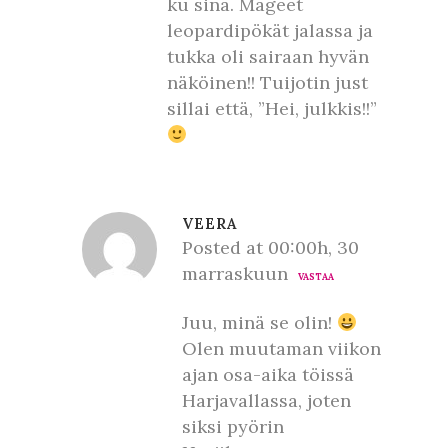
ku sinä. Mageet
leopardipökät jalassa ja
tukka oli sairaan hyvän
näköinen!! Tuijotin just
sillai että, ”Hei, julkkis!!”
VEERA
Posted at 00:00h, 30
marraskuun
VASTAA
Juu, minä se olin!
Olen muutaman viikon
ajan osa-aika töissä
Harjavallassa, joten
siksi pyörin