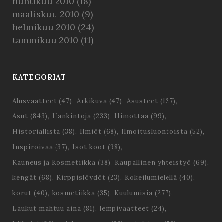
huhtikuu 2010
(18)
maaliskuu 2010
(9)
helmikuu 2010
(24)
tammikuu 2010
(11)
KATEGORIAT
Alusvaatteet
(47)
Arkikuva
(47)
Asusteet
(127)
Asut
(843)
Hankintoja
(233)
Himottaa
(99)
Historiallista
(38)
Ilmiöt
(68)
Ilmoitusluontoista
(52)
Inspiroivaa
(37)
Isot koot
(98)
Kauneus ja Kosmetiikka
(38)
Kaupallinen yhteistyö
(69)
kengät
(68)
Kirppislöydöt
(23)
Kokeilumielellä
(40)
korut
(40)
kosmetiikka
(35)
Kuulumisia
(277)
Laukut mahtuu aina
(81)
lempivaatteet
(24)