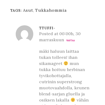
Asut
,
Tukkahommia
TAGS:
TTUFFI-
Posted at 00:00h, 30
marraskuun
VASTAA
mäki haluun laittaa
tukan tolleen! ihan
sikamageet
mun
tukka hoituu herbinan
tyvikohottajalla,
cutrinin superstrong
muotovaahdolla, keunen
blend-sarjan gluella ja
osiksen lakalla
vähän