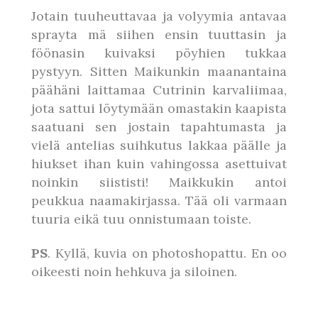
Jotain tuuheuttavaa ja volyymia antavaa
sprayta mä siihen ensin tuuttasin ja
föönasin kuivaksi pöyhien tukkaa
pystyyn. Sitten Maikunkin maanantaina
päähäni laittamaa Cutrinin karvaliimaa,
jota sattui löytymään omastakin kaapista
saatuani sen jostain tapahtumasta ja
vielä antelias suihkutus lakkaa päälle ja
hiukset ihan kuin vahingossa asettuivat
noinkin siististi! Maikkukin antoi
peukkua naamakirjassa. Tää oli varmaan
tuuria eikä tuu onnistumaan toiste.
PS
. Kyllä, kuvia on photoshopattu. En oo
oikeesti noin hehkuva ja siloinen.