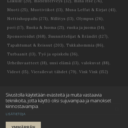
Liikuin!
(20)
mielenterveys
(32)
minä itse
(76)
Muoti
(25)
Muotiviikot
(13)
Musa Leffat & Kirjat
(41)
Nettishoppailu
(271)
Nillitys
(13)
Olympus
(26)
pori
(17)
Ruoka & Juoma
(21)
ruoka ja juoma
(14)
Sponsoroidut
(168)
Suunnittelijat & Brändit
(127)
Tapahtumat & Reissut
(203)
Tukkahommia
(86)
Turbaanit
(13)
Työ ja opiskelu
(36)
Urheiluvaatteet
(18)
uusi elämä
(13)
valokuvat
(88)
Videot
(15)
Vierailevat tähdet
(79)
Vink Vink
(152)
HAE BLOGISTA
Sivustolla käytetään evästeitä ja muita vastaavia
tekniikoita, jotta käyttö olisi sujuvampaa ja mainokset
kiinnostavampia.
LISÄTIETOJA
YMMÄRRÄN