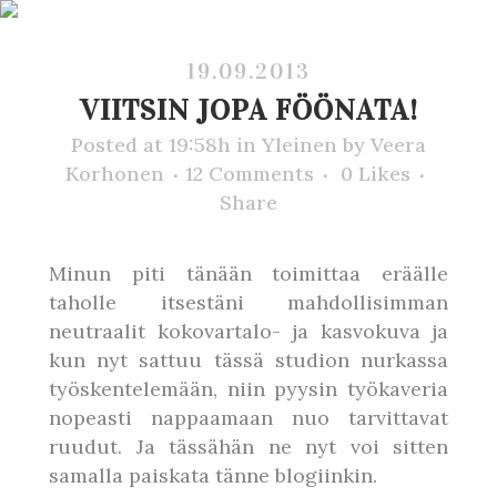
19.09.2013
VIITSIN JOPA FÖÖNATA!
Posted at 19:58h
in
Yleinen
by
Veera
Korhonen
12 Comments
0
Likes
Share
Minun piti tänään toimittaa eräälle
taholle itsestäni mahdollisimman
neutraalit kokovartalo- ja kasvokuva ja
kun nyt sattuu tässä studion nurkassa
työskentelemään, niin pyysin työkaveria
nopeasti nappaamaan nuo tarvittavat
ruudut. Ja tässähän ne nyt voi sitten
samalla paiskata tänne blogiinkin.