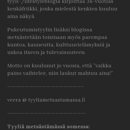
tyyli-/lifestyleblogia kirjoittaa 38-vuotias
kenkäfriikki, jonka mielestä kenkien kuuluu
aina näkyä.
Pukeutumistyylin lisäksi blogissa
metsästetään toisinaan myös parempaa
kuntoa, kauneutta, kulttuurielämyksiä ja
uskoa itseen ja tulevaisuuteen.
Motto on kuulunut jo vuosia, että ”vaikka
paino vaihtelee, niin laukut mahtuu aina!”
—————————————————–
veera @ tyyliametsastamassa.fi
——————————————————
Tyyliä metsästämässä somessa: