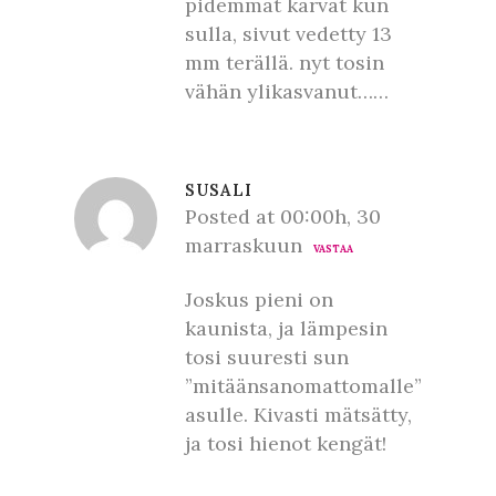
pidemmät karvat kun
sulla, sivut vedetty 13
mm terällä. nyt tosin
vähän ylikasvanut……
SUSALI
Posted at 00:00h, 30
marraskuun
VASTAA
Joskus pieni on
kaunista, ja lämpesin
tosi suuresti sun
”mitäänsanomattomalle”
asulle. Kivasti mätsätty,
ja tosi hienot kengät!