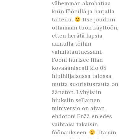
vähemmän akrobatiaa
kuin föönillä ja harjalla
taiteilu.
Itse jouduin
ottamaan tuon käyttöön,
etten herätä lapsia
aamulla töihin
valmistautuessani.
Fööni hurisee liian
kovaäänisesti klo 05
hipihiljaisessa talossa,
mutta suoristusrauta on
äänetön. Lyhyisiin
hiuksiin sellainen
miniversio on aivan
ehdoton! Enää en edes
vaihtaisi takaisin
föönaukseen.
Iltaisin