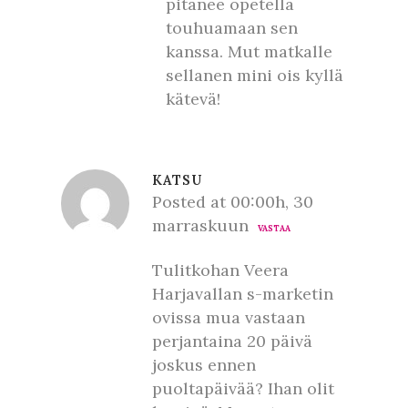
pitänee opetella
touhuamaan sen
kanssa. Mut matkalle
sellanen mini ois kyllä
kätevä!
KATSU
Posted at 00:00h, 30
marraskuun
VASTAA
Tulitkohan Veera
Harjavallan s-marketin
ovissa mua vastaan
perjantaina 20 päivä
joskus ennen
puoltapäivää? Ihan olit