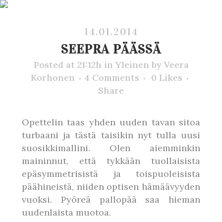
14.01.2014
SEEPRA PÄÄSSÄ
Posted at 21:12h
in
Yleinen
by
Veera
Korhonen
4 Comments
0
Likes
Share
Opettelin taas yhden uuden tavan sitoa
turbaani ja tästä taisikin nyt tulla uusi
suosikkimallini. Olen aiemminkin
maininnut, että tykkään tuollaisista
epäsymmetrisistä ja toispuoleisista
päähineistä, niiden optisen hämäävyyden
vuoksi. Pyöreä pallopää saa hieman
uudenlaista muotoa.