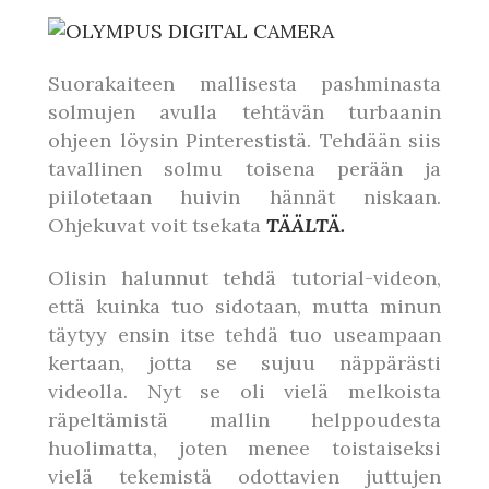
Suorakaiteen mallisesta pashminasta
solmujen avulla tehtävän turbaanin
ohjeen löysin Pinterestistä. Tehdään siis
tavallinen solmu toisena perään ja
piilotetaan huivin hännät niskaan.
Ohjekuvat voit tsekata
TÄÄLTÄ.
Olisin halunnut tehdä tutorial-videon,
että kuinka tuo sidotaan, mutta minun
täytyy ensin itse tehdä tuo useampaan
kertaan, jotta se sujuu näppärästi
videolla. Nyt se oli vielä melkoista
räpeltämistä mallin helppoudesta
huolimatta, joten menee toistaiseksi
vielä tekemistä odottavien juttujen