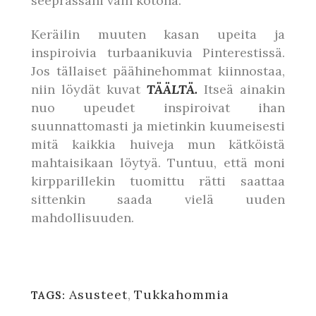
seeprassani vain kotona.
Keräilin muuten kasan upeita ja
inspiroivia turbaanikuvia Pinterestissä.
Jos tällaiset päähinehommat kiinnostaa,
niin löydät kuvat
TÄÄLTÄ.
Itseä ainakin
nuo upeudet inspiroivat ihan
suunnattomasti ja mietinkin kuumeisesti
mitä kaikkia huiveja mun kätköistä
mahtaisikaan löytyä. Tuntuu, että moni
kirpparillekin tuomittu rätti saattaa
sittenkin saada vielä uuden
mahdollisuuden.
Asusteet
,
Tukkahommia
TAGS: