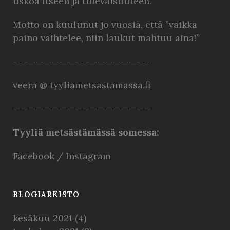
uskoa itseen ja tulevaisuuteen.
Motto on kuulunut jo vuosia, että ”vaikka
paino vaihtelee, niin laukut mahtuu aina!”
—————————————————–
veera @ tyyliametsastamassa.fi
——————————————————
Tyyliä metsästämässä somessa:
Facebook
/
Instagram
BLOGIARKISTO
kesäkuu 2021
(4)