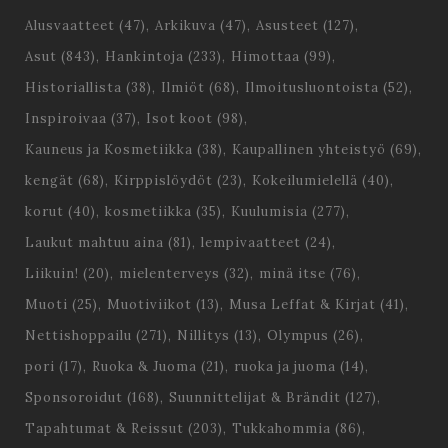
Alusvaatteet
(47)
Arkikuva
(47)
Asusteet
(127)
Asut
(843)
Hankintoja
(233)
Himottaa
(99)
Historiallista
(38)
Ilmiöt
(68)
Ilmoitusluontoista
(52)
Inspiroivaa
(37)
Isot koot
(98)
Kauneus ja Kosmetiikka
(38)
Kaupallinen yhteistyö
(69)
kengät
(68)
Kirppislöydöt
(23)
Kokeilumielellä
(40)
korut
(40)
kosmetiikka
(35)
Kuulumisia
(277)
Laukut mahtuu aina
(81)
lempivaatteet
(24)
Liikuin!
(20)
mielenterveys
(32)
minä itse
(76)
Muoti
(25)
Muotiviikot
(13)
Musa Leffat & Kirjat
(41)
Nettishoppailu
(271)
Nillitys
(13)
Olympus
(26)
pori
(17)
Ruoka & Juoma
(21)
ruoka ja juoma
(14)
Sponsoroidut
(168)
Suunnittelijat & Brändit
(127)
Tapahtumat & Reissut
(203)
Tukkahommia
(86)