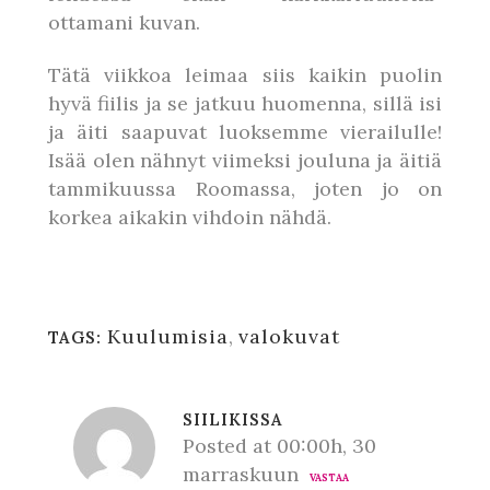
ottamani kuvan.
Tätä viikkoa leimaa siis kaikin puolin
hyvä fiilis ja se jatkuu huomenna, sillä isi
ja äiti saapuvat luoksemme vierailulle!
Isää olen nähnyt viimeksi jouluna ja äitiä
tammikuussa Roomassa, joten jo on
korkea aikakin vihdoin nähdä.
Kuulumisia
,
valokuvat
TAGS:
SIILIKISSA
Posted at 00:00h, 30
marraskuun
VASTAA