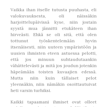
Vaikka ihan itselle tutusta puuhasta, eli
valokuvauksesta, oli näissäkin
harjoittelupäivissä kyse, niin jostain
syystä mua jännitti etukäteen ihan
hirveästi. Ehkä se oli sitä, että olen
tottunut työskentelemään hyvin
itsenäisesti, niin uuteen ympäristöön ja
uusien ihmisten eteen astuessa pelotti,
että jos minuun suhtaudutaankin
vähättelevästi ja mitä jos joudun jotenkin
häpeämään toisten kuvaajien edessä.
Mutta niin kuin tällaiset pelot
yleensäkin, niin nämäkin osoittautuivat
heti varsin turhiksi.
Kaikki tapaamani ihmiset ovat olleet