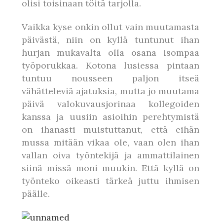
olisi toisinaan töitä tarjolla.
Vaikka kyse onkin ollut vain muutamasta
päivästä, niin on kyllä tuntunut ihan
hurjan mukavalta olla osana isompaa
työporukkaa. Kotona lusiessa pintaan
tuntuu nousseen paljon itseä
vähätteleviä ajatuksia, mutta jo muutama
päivä valokuvausjorinaa kollegoiden
kanssa ja uusiin asioihin perehtymistä
on ihanasti muistuttanut, että eihän
mussa mitään vikaa ole, vaan olen ihan
vallan oiva työntekijä ja ammattilainen
siinä missä moni muukin. Että kyllä on
työnteko oikeasti tärkeä juttu ihmisen
päälle.