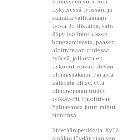
viimeiseen vuorooni
nykyisessä työssäni ja
samalla vaihtamaan
työtä. Jo tiistaina, vain
25pv työilmoituksen
bongaamisesta, pääsen
aloittamaan uudessa
työssä, jollaista en
uskonut voivan olevan
olemassakaan. Parasta
kaikesta oli se, että
nimenomaan uudet
työkaverit ilmoittivat
haluavansa juuri minut
tiimiinsä.
Pidetään peukkuja. Kyllä
sinäkin löydät pian sen