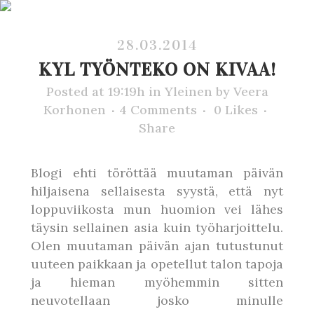
28.03.2014
KYL TYÖNTEKO ON KIVAA!
Posted at 19:19h
in
Yleinen
by
Veera
Korhonen
4 Comments
0
Likes
Share
Blogi ehti töröttää muutaman päivän
hiljaisena sellaisesta syystä, että nyt
loppuviikosta mun huomion vei lähes
täysin sellainen asia kuin työharjoittelu.
Olen muutaman päivän ajan tutustunut
uuteen paikkaan ja opetellut talon tapoja
ja hieman myöhemmin sitten
neuvotellaan josko minulle