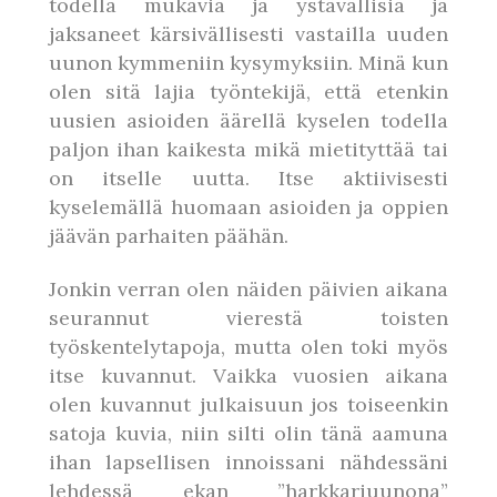
todella mukavia ja ystävällisiä ja
jaksaneet kärsivällisesti vastailla uuden
uunon kymmeniin kysymyksiin. Minä kun
olen sitä lajia työntekijä, että etenkin
uusien asioiden äärellä kyselen todella
paljon ihan kaikesta mikä mietityttää tai
on itselle uutta. Itse aktiivisesti
kyselemällä huomaan asioiden ja oppien
jäävän parhaiten päähän.
Jonkin verran olen näiden päivien aikana
seurannut vierestä toisten
työskentelytapoja, mutta olen toki myös
itse kuvannut. Vaikka vuosien aikana
olen kuvannut julkaisuun jos toiseenkin
satoja kuvia, niin silti olin tänä aamuna
ihan lapsellisen innoissani nähdessäni
lehdessä ekan ”harkkariuunona”