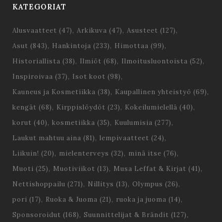
KATEGORIAT
Alusvaatteet
(47)
Arkikuva
(47)
Asusteet
(127)
Asut
(843)
Hankintoja
(233)
Himottaa
(99)
Historiallista
(38)
Ilmiöt
(68)
Ilmoitusluontoista
(52)
Inspiroivaa
(37)
Isot koot
(98)
Kauneus ja Kosmetiikka
(38)
Kaupallinen yhteistyö
(69)
kengät
(68)
Kirppislöydöt
(23)
Kokeilumielellä
(40)
korut
(40)
kosmetiikka
(35)
Kuulumisia
(277)
Laukut mahtuu aina
(81)
lempivaatteet
(24)
Liikuin!
(20)
mielenterveys
(32)
minä itse
(76)
Muoti
(25)
Muotiviikot
(13)
Musa Leffat & Kirjat
(41)
Nettishoppailu
(271)
Nillitys
(13)
Olympus
(26)
pori
(17)
Ruoka & Juoma
(21)
ruoka ja juoma
(14)
Sponsoroidut
(168)
Suunnittelijat & Brändit
(127)