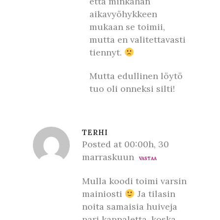
että minkähän
aikavyöhykkeen
mukaan se toimii,
mutta en valitettavasti
tiennyt.
Mutta edullinen löytö
tuo oli onneksi silti!
TERHI
Posted at 00:00h, 30
marraskuun
VASTAA
Mulla koodi toimi varsin
mainiosti
Ja tilasin
noita samaisia huiveja
pari kappaletta, koska