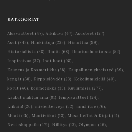
KATEGORIAT
Alusvaatteet
(47)
Arkikuva
(47)
Asusteet
(127)
Asut
(843)
Hankintoja
(233)
Himottaa
(99)
Historiallista
(38)
Ilmiöt
(68)
Ilmoitusluontoista
(52)
Inspiroivaa
(37)
Isot koot
(98)
Kauneus ja Kosmetiikka
(38)
Kaupallinen yhteistyö
(69)
kengät
(68)
Kirppislöydöt
(23)
Kokeilumielellä
(40)
korut
(40)
kosmetiikka
(35)
Kuulumisia
(277)
Laukut mahtuu aina
(81)
lempivaatteet
(24)
Liikuin!
(20)
mielenterveys
(32)
minä itse
(76)
Muoti
(25)
Muotiviikot
(13)
Musa Leffat & Kirjat
(41)
Nettishoppailu
(271)
Nillitys
(13)
Olympus
(26)