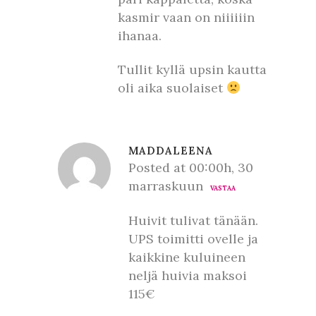
kasmir vaan on niiiiiin
ihanaa.
Tullit kyllä upsin kautta
oli aika suolaiset
MADDALEENA
Posted at 00:00h, 30
marraskuun
VASTAA
Huivit tulivat tänään.
UPS toimitti ovelle ja
kaikkine kuluineen
neljä huivia maksoi
115€