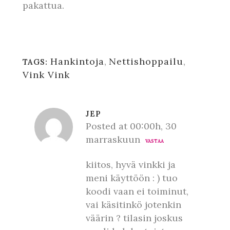
pakattua.
Hankintoja
,
Nettishoppailu
,
TAGS:
Vink Vink
JEP
Posted at 00:00h, 30
marraskuun
VASTAA
kiitos, hyvä vinkki ja
meni käyttöön : ) tuo
koodi vaan ei toiminut,
vai käsitinkö jotenkin
väärin ? tilasin joskus