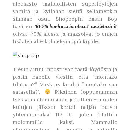
aleosasto mahdollisten superlöytöjen
varalta ja kyllähän sieltä sellainenkin
silmään osui. Shopbopin oman Bop
Basicsin
100% kashmiria olevat neulehuivit
olivat -70% alessa ja maksoivat jo ennen
lisäalea alle kolmekymppiä kipale.
Tiesin äitini innostuvan tästä löydöstä ja
pistin hänelle viestin, että ”montako
tilataan?”. Vastaus kuului ”montako saa
satasella?”.
Pikainen loppusumman
tsekkaus alennuksien ja tullien + muiden
kulujen jälkeen kertoi neljän huivin
yhteishinnaksi 112 €, joten tilattiin
molemmille kaksi. Mammalle
viininpunainen ja musta ja minulle