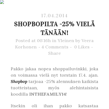
17.04.2014
SHOPBOPILTA -25% VIELÄ
TÄNÄÄN!
Posted at 00:16h
in
Yleinen
by
Veera
Korhonen
4 Comments
0
Likes
Share
Pakko jakaa nopea shoppailuvinkki, joka
on voimassa vielä nyt torstain 17.4. ajan.
Shopbop
tarjoaa -25% alennuksen kaikista
tuotteistaan, myös alehintaisista
koodilla
INTHEFAMILY14
!
Itsekin oli ihan pakko katsastaa