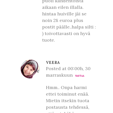
puoli kahdentoista
aikaan eilen illalla.
hintaa huiville jäi se
noin 28 euroa plus
postit päälle..halpa silti :
) toivottavasti on hyvä
tuote.
VEERA
Posted at 00:00h, 30
marraskuun
VASTAA
Hmm.. Onpa harmi
ettei toiminut enää.
Mietin itsekin tuota
postausta tehdessä,