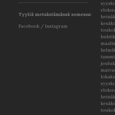
——————————————————
syysk
eloku
Tyyliä metsästämässä somessa:
heinä
kesäk
Facebook
/
Instagram
touko
huhti
maali
helmi
tammi
jouluk
marra
lokaku
syysk
elokuu
heinä
kesäk
touko