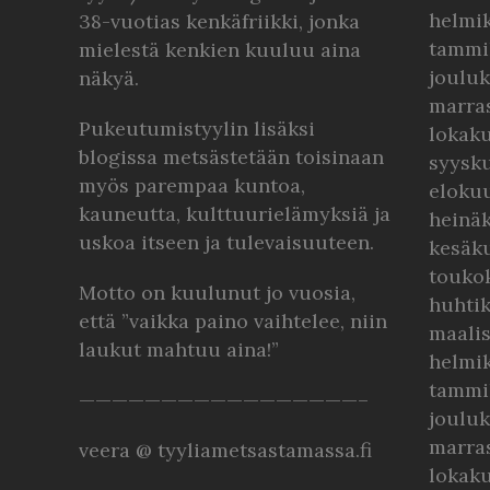
helmi
38-vuotias kenkäfriikki, jonka
tammi
mielestä kenkien kuuluu aina
joulu
näkyä.
marra
Pukeutumistyylin lisäksi
lokak
blogissa metsästetään toisinaan
syysk
myös parempaa kuntoa,
eloku
kauneutta, kulttuurielämyksiä ja
heinä
uskoa itseen ja tulevaisuuteen.
kesäk
touko
Motto on kuulunut jo vuosia,
huhti
että ”vaikka paino vaihtelee, niin
maali
laukut mahtuu aina!”
helmi
tammi
—————————————————–
joulu
marra
veera @ tyyliametsastamassa.fi
lokak