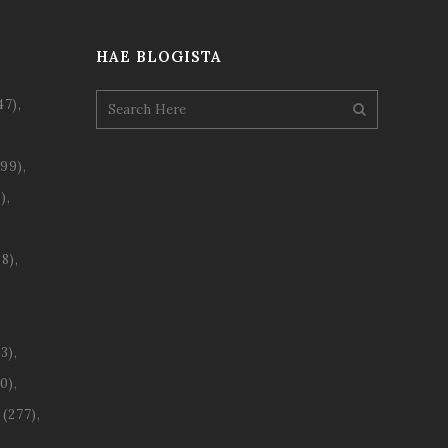
HAE BLOGISTA
47)
99)
)
8)
3)
0)
(277)