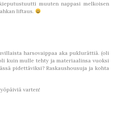
 kieputustuutti muuten nappasi melkoisen
ahkan liftaus.
illaista harsovaippaa aka puklurättiä. (oli
 oli kuin mulle tehty ja materiaalinsa vuoksi
äässä pidettäviksi? Raskaushousuja ja kohta
työpäiviä varten!