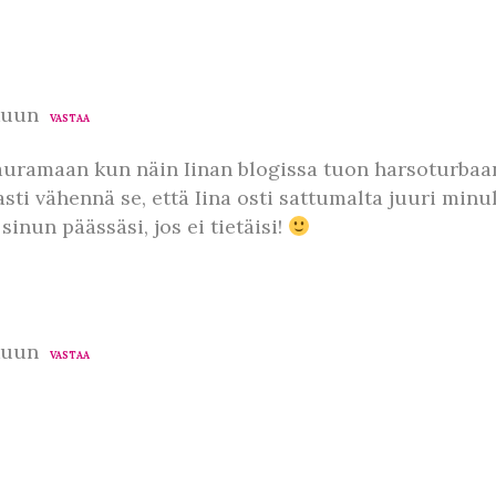
kuun
VASTAA
uramaan kun näin Iinan blogissa tuon harsoturbaani
ti vähennä se, että Iina osti sattumalta juuri minult
sinun päässäsi, jos ei tietäisi!
kuun
VASTAA