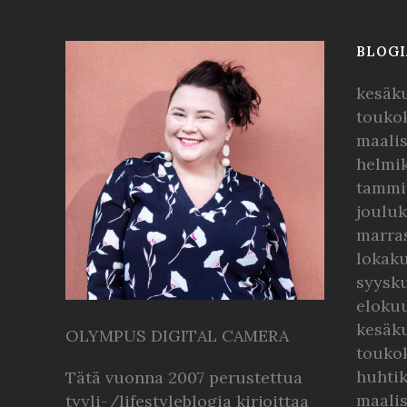
BLOGI
kesäk
touko
maali
helmi
tammi
joulu
marra
lokak
syysk
eloku
kesäk
OLYMPUS DIGITAL CAMERA
touko
huhti
Tätä vuonna 2007 perustettua
maali
tyyli-/lifestyleblogia kirjoittaa