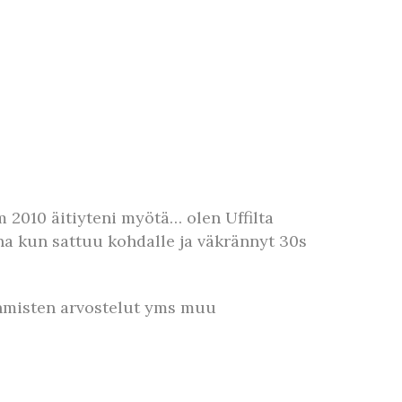
 2010 äitiyteni myötä… olen Uffilta
na kun sattuu kohdalle ja väkrännyt 30s
ihmisten arvostelut yms muu