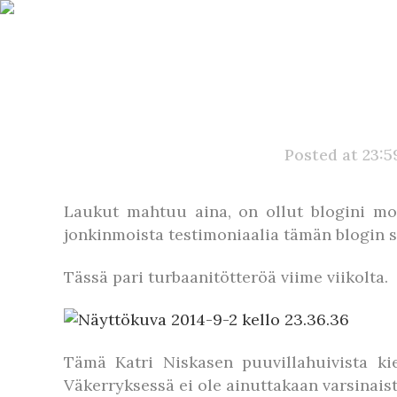
Posted at 23:5
Laukut mahtuu aina, on ollut blogini mot
jonkinmoista testimoniaalia tämän blogin siv
Tässä pari turbaanitötteröä viime viikolta.
Tämä Katri Niskasen puuvillahuivista kie
Väkerryksessä ei ole ainuttakaan varsinais