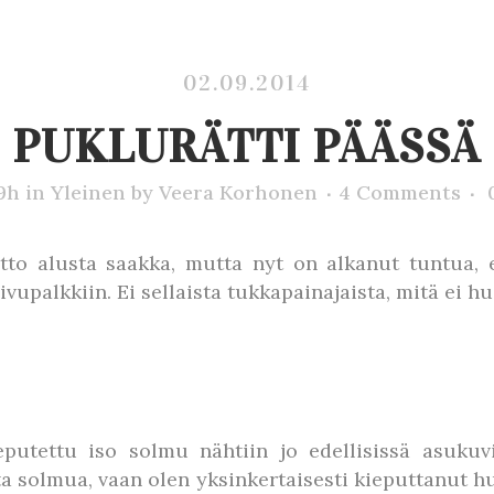
02.09.2014
PUKLURÄTTI PÄÄSSÄ
9h
in
Yleinen
by
Veera Korhonen
4 Comments
to alusta saakka, mutta nyt on alkanut tuntua, et
upalkkiin. Ei sellaista tukkapainajaista, mitä ei huiv
putettu iso solmu nähtiin jo edellisissä asukuv
ta solmua, vaan olen yksinkertaisesti kieputtanut hu