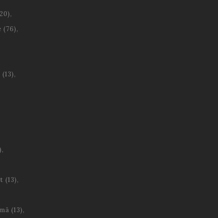
20)
e
(76)
s
(13)
)
t
(13)
ämä
(13)