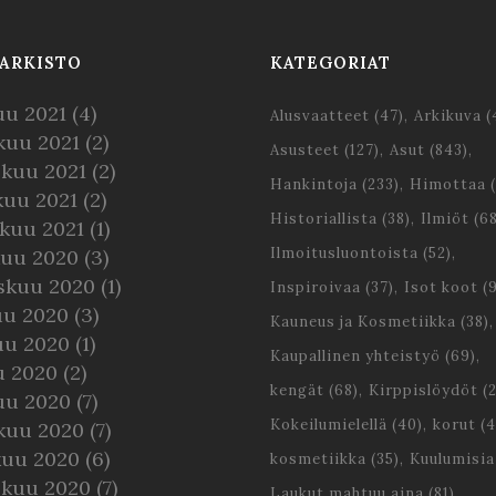
ARKISTO
KATEGORIAT
uu 2021
(4)
Alusvaatteet
(47)
Arkikuva
(
kuu 2021
(2)
Asusteet
(127)
Asut
(843)
skuu 2021
(2)
Hankintoja
(233)
Himottaa
(
kuu 2021
(2)
Historiallista
(38)
Ilmiöt
(68
kuu 2021
(1)
Ilmoitusluontoista
(52)
kuu 2020
(3)
skuu 2020
(1)
Inspiroivaa
(37)
Isot koot
(9
uu 2020
(3)
Kauneus ja Kosmetiikka
(38)
uu 2020
(1)
Kaupallinen yhteistyö
(69)
u 2020
(2)
kengät
(68)
Kirppislöydöt
(2
uu 2020
(7)
Kokeilumielellä
(40)
korut
(4
kuu 2020
(7)
kuu 2020
(6)
kosmetiikka
(35)
Kuulumisia
skuu 2020
(7)
Laukut mahtuu aina
(81)