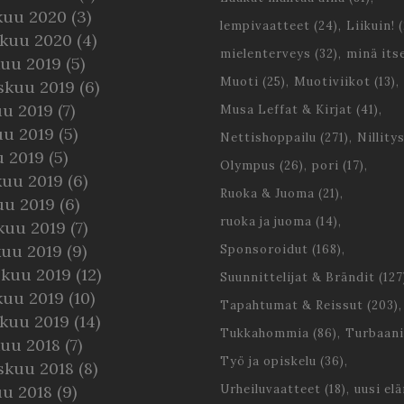
kuu 2020
(3)
lempivaatteet
(24)
Liikuin!
(
kuu 2020
(4)
mielenterveys
(32)
minä its
kuu 2019
(5)
Muoti
(25)
Muotiviikot
(13)
skuu 2019
(6)
uu 2019
(7)
Musa Leffat & Kirjat
(41)
uu 2019
(5)
Nettishoppailu
(271)
Nillity
u 2019
(5)
Olympus
(26)
pori
(17)
kuu 2019
(6)
Ruoka & Juoma
(21)
uu 2019
(6)
ruoka ja juoma
(14)
kuu 2019
(7)
kuu 2019
(9)
Sponsoroidut
(168)
skuu 2019
(12)
Suunnittelijat & Brändit
(127
kuu 2019
(10)
Tapahtumat & Reissut
(203)
kuu 2019
(14)
Tukkahommia
(86)
Turbaani
kuu 2018
(7)
Työ ja opiskelu
(36)
skuu 2018
(8)
uu 2018
(9)
Urheiluvaatteet
(18)
uusi el