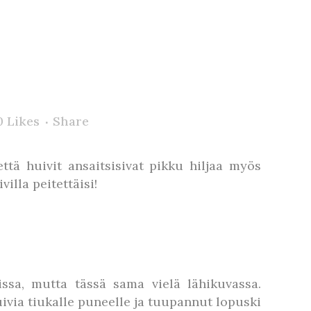
0
Likes
Share
tä huivit ansaitsisivat pikku hiljaa myös
illa peitettäisi!
issa, mutta tässä sama vielä lähikuvassa.
ivia tiukalle puneelle ja tuupannut lopuski