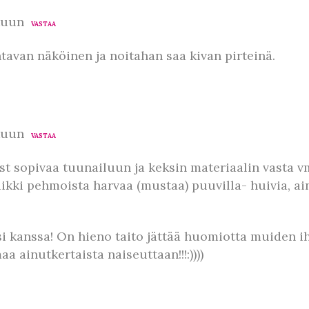
kuun
VASTAA
tavan näköinen ja noitahan saa kivan pirteinä.
kuun
VASTAA
st sopivaa tuunailuun ja keksin materiaalin vasta vm
ki pehmoista harvaa (mustaa) puuvilla- huivia, ai
si kanssa! On hieno taito jättää huomiotta muiden 
a ainutkertaista naiseuttaan!!!:))))