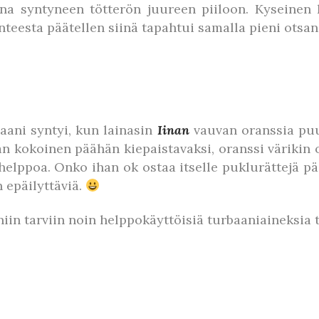
ena syntyneen tötterön juureen piiloon. Kyseinen
nteesta päätellen siinä tapahtui samalla pieni otsan
ani syntyi, kun lainasin
Iinan
vauvan oranssia puuv
avan kokoinen päähän kiepaistavaksi, oranssi värikin
helppoa. Onko ihan ok ostaa itselle puklurättejä p
 epäilyttäviä.
niin tarviin noin helppokäyttöisiä turbaaniaineksia 