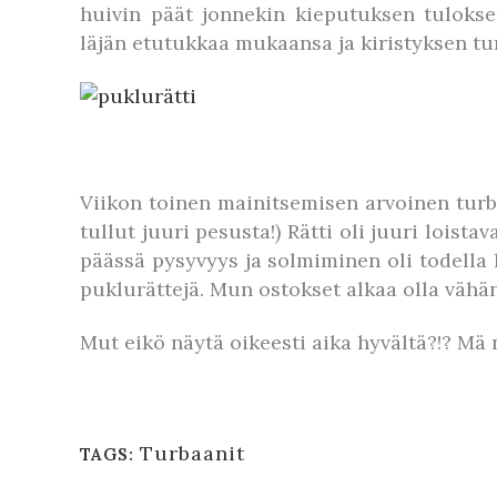
huivin päät jonnekin kieputuksen tuloks
läjän etutukkaa mukaansa ja kiristyksen tu
Viikon toinen mainitsemisen arvoinen turba
tullut juuri pesusta!) Rätti oli juuri loist
päässä pysyvyys ja solmiminen oli todella 
puklurättejä. Mun ostokset alkaa olla vähän
Mut eikö näytä oikeesti aika hyvältä?!? Mä 
Turbaanit
TAGS: