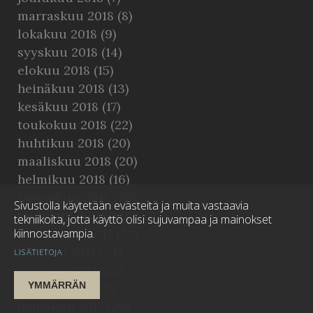
marraskuu 2018
(8)
lokakuu 2018
(9)
syyskuu 2018
(14)
elokuu 2018
(15)
heinäkuu 2018
(13)
kesäkuu 2018
(17)
toukokuu 2018
(22)
huhtikuu 2018
(20)
maaliskuu 2018
(20)
helmikuu 2018
(16)
tammikuu 2018
(20)
Sivustolla käytetään evästeitä ja muita vastaavia
joulukuu 2017
(22)
tekniikoita, jotta käyttö olisi sujuvampaa ja mainokset
kiinnostavampia.
marraskuu 2017
(22)
lokakuu 2017
(24)
LISÄTIETOJA
syyskuu 2017
(23)
YMMÄRRÄN
elokuu 2017
(23)
heinäkuu 2017
(26)