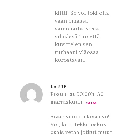
kiitti! Se voi toki olla
vaan omassa
vainoharhaisessa
silmässä tuo että
kuvittelen sen
turhaani yläosaa
korostavan.
LARRE
Posted at 00:00h, 30
marraskuun
VASTAA
Aivan sairaan kiva asu!!
Voi, kun itekki joskus
osais vetää jotkut muut