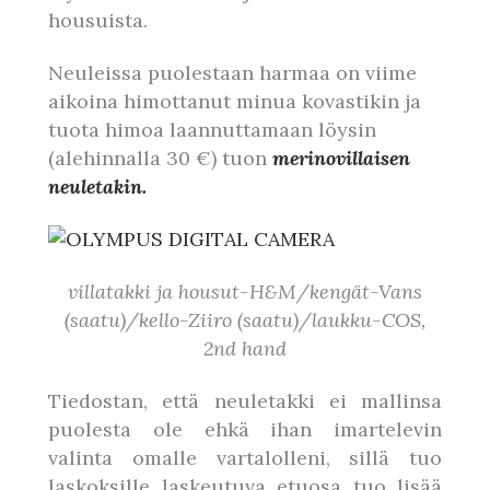
housuista.
Neuleissa puolestaan harmaa on viime
aikoina himottanut minua kovastikin ja
tuota himoa laannuttamaan löysin
(alehinnalla 30 €) tuon
merinovillaisen
neuletakin.
villatakki ja housut-H&M/kengät-Vans
(saatu)/kello-Ziiro (saatu)/laukku-COS,
2nd hand
Tiedostan, että neuletakki ei mallinsa
puolesta ole ehkä ihan imartelevin
valinta omalle vartalolleni, sillä tuo
laskoksille laskeutuva etuosa tuo lisää