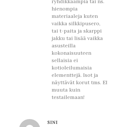
ryhdikkäämpiä tai ns.
hienompia
materiaaleja kuten
vaikka silkkipusero,
tai t-paita ja skarppi
jakku tai lisää vaikka
asusteilla
kokonaisuuteen
sellaisia ei
kotioleilumaisia
elementtejä. Isot ja
näyttävät korut tms. EI
muuta kuin
testailemaan!
SINI