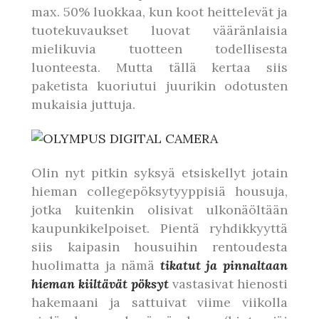
max. 50% luokkaa, kun koot heittelevät ja
tuotekuvaukset luovat vääränlaisia
mielikuvia tuotteen todellisesta
luonteesta. Mutta tällä kertaa siis
paketista kuoriutui juurikin odotusten
mukaisia juttuja.
Olin nyt pitkin syksyä etsiskellyt jotain
hieman collegepöksytyyppisiä housuja,
jotka kuitenkin olisivat ulkonäöltään
kaupunkikelpoiset. Pientä ryhdikkyyttä
siis kaipasin housuihin rentoudesta
huolimatta ja nämä
tikatut ja pinnaltaan
hieman kiiltävät pöksyt
vastasivat hienosti
hakemaani ja sattuivat viime viikolla