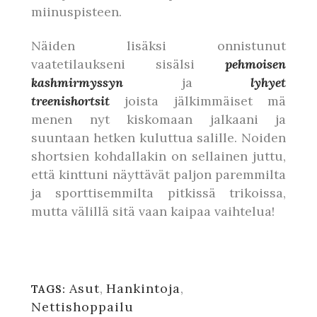
miinuspisteen.
Näiden lisäksi onnistunut
vaatetilaukseni sisälsi
pehmoisen
kashmirmyssyn
ja
lyhyet
treenishortsit
joista jälkimmäiset mä
menen nyt kiskomaan jalkaani ja
suuntaan hetken kuluttua salille. Noiden
shortsien kohdallakin on sellainen juttu,
että kinttuni näyttävät paljon paremmilta
ja sporttisemmilta pitkissä trikoissa,
mutta välillä sitä vaan kaipaa vaihtelua!
Asut
,
Hankintoja
,
TAGS:
Nettishoppailu