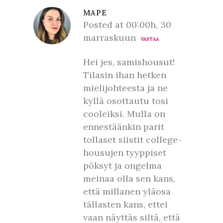
MAPE
Posted at 00:00h, 30
marraskuun
VASTAA
Hei jes, samishousut!
Tilasin ihan hetken
mielijohteesta ja ne
kyllä osottautu tosi
cooleiksi. Mulla on
ennestäänkin parit
tollaset siistit college-
housujen tyyppiset
pöksyt ja ongelma
meinaa olla sen kans,
että millanen yläosa
tällasten kans, ettei
vaan näyttäs siltä, että