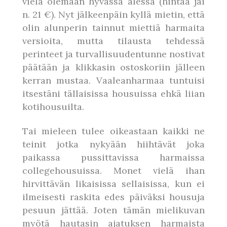
vielä olemaan hyvässä alessa (hintaa jäi
n. 21 €). Nyt jälkeenpäin kyllä mietin, että
olin alunperin tainnut miettiä harmaita
versioita, mutta tilausta tehdessä
perinteet ja turvallisuudentunne nostivat
päätään ja klikkasin ostoskoriin jälleen
kerran mustaa. Vaaleanharmaa tuntuisi
itsestäni tällaisissa housuissa ehkä liian
kotihousuilta.
Tai mieleen tulee oikeastaan kaikki ne
teinit jotka nykyään hiihtävät joka
paikassa pussittavissa harmaissa
collegehousuissa. Monet vielä ihan
hirvittävän likaisissa sellaisissa, kun ei
ilmeisesti raskita edes päiväksi housuja
pesuun jättää. Joten tämän mielikuvan
myötä hautasin ajatuksen harmaista