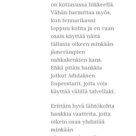
on kotiasussa liikkeellä.
Vähän harmittaa myös,
kun tennarikausi
loppuu kohta ja en vaan
osais käyttää näitä
tällasia oikeen minkään
jämerämpien
nahkakenkien kans.
Ehkä pitäis hankkia
jotkut Adidaksen
Superstarit, joita vois
käyttää välillä talvellaki.
Erittäin hyvä lähtökohta
hankkia vaatteita, joita
oikein osaa yhdistää
minkään