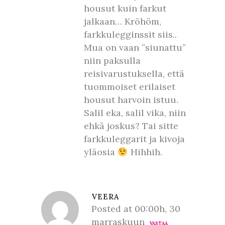
housut kuin farkut
jalkaan… Kröhöm,
farkkulegginssit siis..
Mua on vaan ”siunattu”
niin paksulla
reisivarustuksella, että
tuommoiset erilaiset
housut harvoin istuu.
Salil eka, salil vika, niin
ehkä joskus? Tai sitte
farkkuleggarit ja kivoja
yläosia
Hihhih.
VEERA
Posted at 00:00h, 30
marraskuun
VASTAA