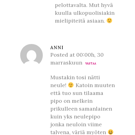
pelottavalta. Mut hyvä
kuulla ulkopuolisiakin
mielipiteitä asiaan.
ANNI
Posted at 00:00h, 30
marraskuun
VASTAA
Mustakin tosi nätti
neule!
Katoin muuten
että tuo sun tilaama
pipo on melkein
prikulleen samanlainen
kuin yks neulepipo
jonka neuloin viime
talvena, väriä myöten