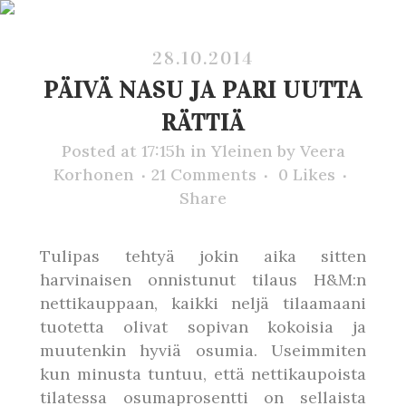
28.10.2014
PÄIVÄ NASU JA PARI UUTTA
RÄTTIÄ
Posted at 17:15h
in
Yleinen
by
Veera
Korhonen
21 Comments
0
Likes
Share
Tulipas tehtyä jokin aika sitten
harvinaisen onnistunut tilaus H&M:n
nettikauppaan, kaikki neljä tilaamaani
tuotetta olivat sopivan kokoisia ja
muutenkin hyviä osumia. Useimmiten
kun minusta tuntuu, että nettikaupoista
tilatessa osumaprosentti on sellaista