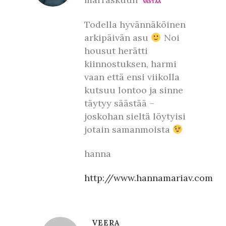
VASTAA
Todella hyvännäköinen
arkipäivän asu
Noi
housut herätti
kiinnostuksen, harmi
vaan että ensi viikolla
kutsuu lontoo ja sinne
täytyy säästää –
joskohan sieltä löytyisi
jotain samanmoista
hanna
http://www.hannamariav.com
VEERA