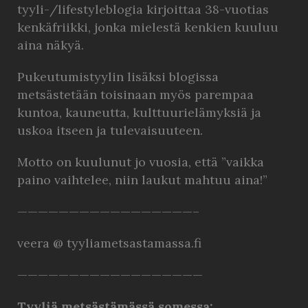
tyyli-/lifestyleblogia kirjoittaa 38-vuotias
kenkäfriikki, jonka mielestä kenkien kuuluu
aina näkyä.
Pukeutumistyylin lisäksi blogissa
metsästetään toisinaan myös parempaa
kuntoa, kauneutta, kulttuurielämyksiä ja
uskoa itseen ja tulevaisuuteen.
Motto on kuulunut jo vuosia, että ”vaikka
paino vaihtelee, niin laukut mahtuu aina!”
—————————————————–
veera @ tyyliametsastamassa.fi
——————————————————
Tyyliä metsästämässä somessa: