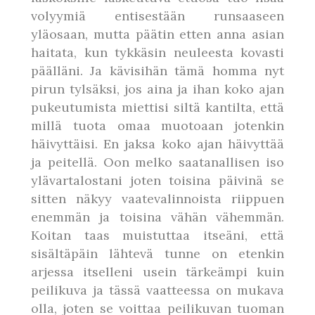
volyymiä entisestään runsaaseen
yläosaan, mutta päätin etten anna asian
haitata, kun tykkäsin neuleesta kovasti
päälläni. Ja kävisihän tämä homma nyt
pirun tylsäksi, jos aina ja ihan koko ajan
pukeutumista miettisi siltä kantilta, että
millä tuota omaa muotoaan jotenkin
häivyttäisi. En jaksa koko ajan häivyttää
ja peitellä. Oon melko saatanallisen iso
ylävartalostani joten toisina päivinä se
sitten näkyy vaatevalinnoista riippuen
enemmän ja toisina vähän vähemmän.
Koitan taas muistuttaa itseäni, että
sisältäpäin lähtevä tunne on etenkin
arjessa itselleni usein tärkeämpi kuin
peilikuva ja tässä vaatteessa on mukava
olla, joten se voittaa peilikuvan tuoman