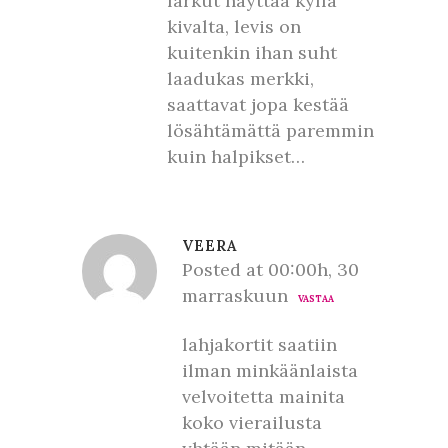
farkut näyttää kyllä
kivalta, levis on
kuitenkin ihan suht
laadukas merkki,
saattavat jopa kestää
lösähtämättä paremmin
kuin halpikset…
VEERA
Posted at 00:00h, 30
marraskuun
VASTAA
lahjakortit saatiin
ilman minkäänlaista
velvoitetta mainita
koko vierailusta