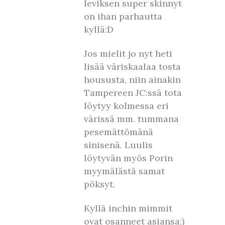
leviksen super skinnyt
on ihan parhautta
kyllä:D
Jos mielit jo nyt heti
lisää väriskaalaa tosta
housusta, niin ainakin
Tampereen JC:ssä tota
löytyy kolmessa eri
värissä mm. tummana
pesemättömänä
sinisenä. Luulis
löytyvän myös Porin
myymälästä samat
pöksyt.
Kyllä inchin mimmit
ovat osanneet asiansa;)