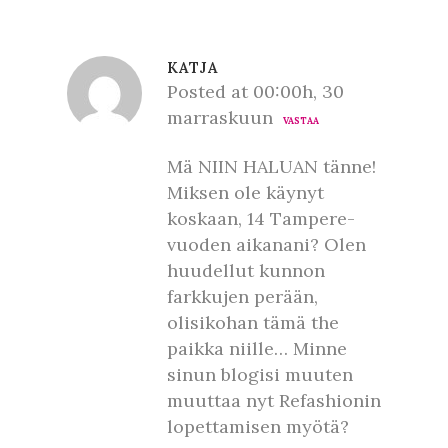
KATJA
Posted at 00:00h, 30
marraskuun
VASTAA
Mä NIIN HALUAN tänne!
Miksen ole käynyt
koskaan, 14 Tampere-
vuoden aikanani? Olen
huudellut kunnon
farkkujen perään,
olisikohan tämä the
paikka niille… Minne
sinun blogisi muuten
muuttaa nyt Refashionin
lopettamisen myötä?