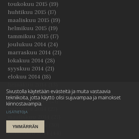
toukokuu 2015
(19)
huhtikuu 2015
(17)
maaliskuu 2015
(19)
helmikuu 2015
(19)
tammikuu 2015
(17)
joulukuu 2014
(24)
marraskuu 2014
(21)
lokakuu 2014
(28)
syyskuu 2014
(21)
elokuu 2014
(18)
heinäkuu 2014
(13)
Sivustolla käytetään evästeitä ja muita vastaavia
kesäkuu 2014
(17)
tekniikoita, jotta käyttö olisi sujuvampaa ja mainokset
toukokuu 2014
(21)
kiinnostavampia.
huhtikuu 2014
(27)
LISÄTIETOJA
maaliskuu 2014
(27)
helmikuu 2014
(30)
YMMÄRRÄN
tammikuu 2014
(44)