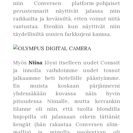
niin Conversen platform-pohjaiset
perustennarit näyttivät jalassa niin
raikkailta ja keväisiltä, etten voinut niitä
vastustaa. Etenkin kun näyttivät niin
täydellisiltä uusien farkkujeni kanssa.
Myös
Niina
löysi itselleen uudet Conssit
ja innolla vaihdoimme uudet tossut
jalkaamme heti hotellille päästyämme.
En muista koskaan pärjänneeni
yhdessäkään kuvassa näin hyvin
pituudessa Niinalle, mutta kerrankin
tilanne oli niin, että tuolla blondilla
hujopilla oli jalassaan oikein lättänät
kengät (hän rakastaa Conversen slim-
mallia) ja minulla puolestaan oli