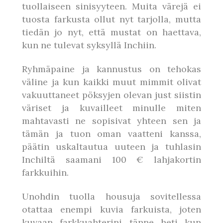
tuollaiseen sinisyyteen. Muita värejä ei
tuosta farkusta ollut nyt tarjolla, mutta
tiedän jo nyt, että mustat on haettava,
kun ne tulevat syksyllä Inchiin.
Ryhmäpaine ja kannustus on tehokas
väline ja kun kaikki muut mimmit olivat
vakuuttaneet pöksyjen olevan just siistin
väriset ja kuvailleet minulle miten
mahtavasti ne sopisivat yhteen sen ja
tämän ja tuon oman vaatteni kanssa,
päätin uskaltautua uuteen ja tuhlasin
Inchiltä saamani 100 € lahjakortin
farkkuihin.
Unohdin tuolla housuja sovitellessa
otattaa enempi kuvia farkuista, joten
kuvaan farkkuahterini tänne heti kun