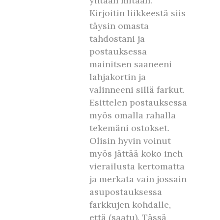
yhtään mitään.
Kirjoitin liikkeestä siis
täysin omasta
tahdostani ja
postauksessa
mainitsen saaneeni
lahjakortin ja
valinneeni sillä farkut.
Esittelen postauksessa
myös omalla rahalla
tekemäni ostokset.
Olisin hyvin voinut
myös jättää koko inch
vierailusta kertomatta
ja merkata vain jossain
asupostauksessa
farkkujen kohdalle,
että (saatu). Tässä