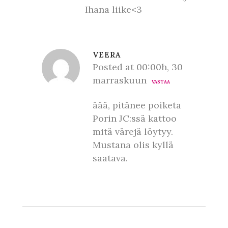
Ihana liike<3
VEERA
Posted at 00:00h, 30
marraskuun
VASTAA
äää, pitänee poiketa
Porin JC:ssä kattoo
mitä värejä löytyy.
Mustana olis kyllä
saatava.