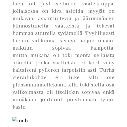
Inch oil just sellanen vaatekauppa,
jollaisessa on kiva asioida: myyjät on
mukavia, asiantuntevia ja äärimmäisen
kiinnostuneita vaatteista ja tekevät
hommaa suurella sydämellä. Tyylillisesti
Inchin valikoima sisälsi paljon omaan
makuun sopivaa kampetta,
mutta mukana oli toki monta sellaista
brändiä, jonka vaatteista ei koot veny
kaltaiseni pyllerön tarpeisiin asti. Turha
vierailukohde ei liike silti ole
plussamimmeilekään, sillä toki sieltä osa
valikoimasta oli itsellekin sopivaa enkä
minäkään joutunut poistumaan tyhjin
käsin.