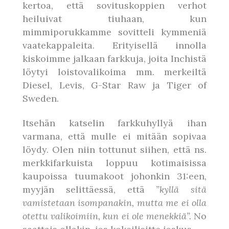
kertoa, että sovituskoppien verhot
heiluivat tiuhaan, kun
mimmiporukkamme sovitteli kymmeniä
vaatekappaleita. Erityisellä innolla
kiskoimme jalkaan farkkuja, joita Inchistä
löytyi loistovalikoima mm. merkeiltä
Diesel, Levis, G-Star Raw ja Tiger of
Sweden.
Itsehän katselin farkkuhyllyä ihan
varmana, että mulle ei mitään sopivaa
löydy. Olen niin tottunut siihen, että ns.
merkkifarkuista loppuu kotimaisissa
kaupoissa tuumakoot johonkin 31:een,
myyjän selittäessä, että
”kyllä sitä
vamistetaan isompanakin, mutta me ei olla
otettu valikoimiin, kun ei ole menekkiä”.
No