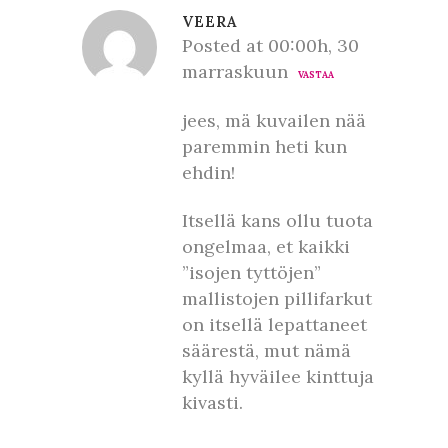
VEERA
Posted at 00:00h, 30
marraskuun
VASTAA
jees, mä kuvailen nää
paremmin heti kun
ehdin!
Itsellä kans ollu tuota
ongelmaa, et kaikki
”isojen tyttöjen”
mallistojen pillifarkut
on itsellä lepattaneet
säärestä, mut nämä
kyllä hyväilee kinttuja
kivasti.