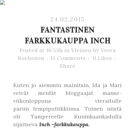
24.02.2015
FANTASTINEN
FARKKUKAUPPA INCH
Posted at 16:53h
in
Yleinen
by
Veera
Korhonen
13 Comments
0
Likes
Share
Kuten jo aiemmin mainitsin, Ida ja Mari
veivät meidät bloggaajat manse-
viikonloppuna vierailulle
pariin lempiputiikkiinsa. Toinen niistä
oli Tampereelle Kuninkaankadulla
sijaitseva
Inch -farkkukauppa.