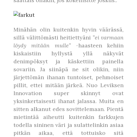
saattais ollakin, jos kokeilisitte joskus..
Minähän olin kuitenkin hyvin väärässä,
sillä välittömästi heitiettyäni
”ei varmaan
löydy mitään mulle”
-haasteen kehiin
kiskaistiin hyllystä yllä näkyvät
denimpöksyt ja käskettiin painella
sovariin. Ja siinäpä ne sit olikin, niin
järjettömän ihanan tuntoiset, pehmoiset
pillit, ettei mitään järkeä. Nuo Leviksen
Innovation super skinnyt ovat
yksinkertaisesti ihanat jalassa. Muita en
sitten alkanut edes sovittelemaan. Pientä
mietintää aiheutti kuitenkin farkkujen
todella sininen väri ja sulattelinkin asiaa
pitkän aikaa, että tottuisko sitä