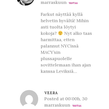
marraskuun
VASTAA
Farkut näyttää kyllä
helvetin hyvältä! Mihin
asti tuolta löytyi
kokoja?
Nyt alko taas
harmittaa, etten
palannut NYCissä
MACY’sin
plussapuolelle
sovittelemaan ihan ajan
kanssa Leviksiä…
VEERA
Posted at 00:00h, 30
marraskuun
VASTAA