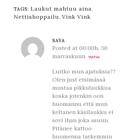
Laukut mahtuu aina
,
TAGS:
Nettishoppailu
,
Vink Vink
SAYA
Posted at 00:00h, 30
marraskuun
VASTAA
Luitko mun ajatuksia??
Olen just etsimässä
mustaa pikkulaukkua
koska jotenkin oon
huomannu että mun
keltanen käsilaukku ei
sovi ihan joka asuun.
Pitänee kattoo
huomenna tarkemmin