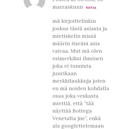
marraskuun
VASTAA
mä kirjoittelinkin
joskus tästä asiasta ja
mietiskelin missä
määrin itseäni asia
vaivaa. Mut mä olen
esimerkiksi ihminen
joka ei tunnista
juurikaan
merkkilaukkuja joten
en mä noiden kohdalla
osaa joka veskasta
miettiä, että ”tää
näyttää Bottega
Venetalta jne”, enkä
ala googlettelemaan