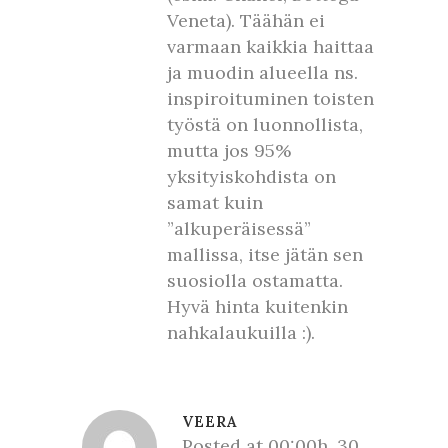
Veneta). Täähän ei
varmaan kaikkia haittaa
ja muodin alueella ns.
inspiroituminen toisten
työstä on luonnollista,
mutta jos 95%
yksityiskohdista on
samat kuin
”alkuperäisessä”
mallissa, itse jätän sen
suosiolla ostamatta.
Hyvä hinta kuitenkin
nahkalaukuilla :).
VEERA
Posted at 00:00h, 30