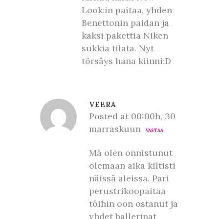
Look:in paitaa, yhden
Benettonin paidan ja
kaksi pakettia Niken
sukkia tilata. Nyt
törsäys hana kiinni:D
VEERA
Posted at 00:00h, 30
marraskuun
VASTAA
Mä olen onnistunut
olemaan aika kiltisti
näissä aleissa. Pari
perustrikoopaitaa
töihin oon ostanut ja
yhdet ballerinat