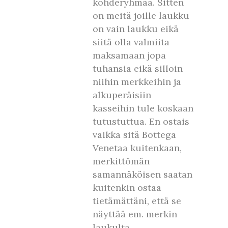
kohderyhmää. Sitten
on meitä joille laukku
on vain laukku eikä
siitä olla valmiita
maksamaan jopa
tuhansia eikä silloin
niihin merkkeihin ja
alkuperäisiin
kasseihin tule koskaan
tutustuttua. En ostais
vaikka sitä Bottega
Venetaa kuitenkaan,
merkittömän
samannäköisen saatan
kuitenkin ostaa
tietämättäni, että se
näyttää em. merkin
laukulta.