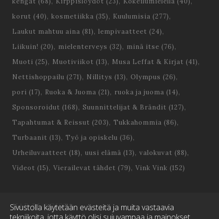
kengät
(68)
Kirppislöydöt
(23)
Kokeilumielellä
(40)
korut
(40)
kosmetiikka
(35)
Kuulumisia
(277)
Laukut mahtuu aina
(81)
lempivaatteet
(24)
Liikuin!
(20)
mielenterveys
(32)
minä itse
(76)
Muoti
(25)
Muotiviikot
(13)
Musa Leffat & Kirjat
(41)
Nettishoppailu
(271)
Nillitys
(13)
Olympus
(26)
pori
(17)
Ruoka & Juoma
(21)
ruoka ja juoma
(14)
Sponsoroidut
(168)
Suunnittelijat & Brändit
(127)
Tapahtumat & Reissut
(203)
Tukkahommia
(86)
Turbaanit
(13)
Työ ja opiskelu
(36)
Urheiluvaatteet
(18)
uusi elämä
(13)
valokuvat
(88)
Videot
(15)
Vierailevat tähdet
(79)
Vink Vink
(152)
HAE BLOGISTA
Sivustolla käytetään evästeitä ja muita vastaavia
tekniikoita, jotta käyttö olisi sujuvampaa ja mainokset