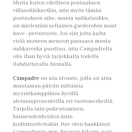
Mutta kuten edellisen postauksen
villasukkiksetkin, niin myös tämän
postauksen aihe, musta nahkalaukku,
on mielestäni sellainen garderobin must
have -perustuote. Jos siis jolta kulta
vielä moneen menoon passaava musta
nahkaveska puuttuu, niin Campadrella
olis ihan hyviä tarjokkaita todella
ilahduttavalla hinnalla.
Campadre
on siis sivusto, jolla on aina
muutaman päivän mittaisia
myyntikamppiksia hyvillä
alennusprosenteilla eri tuotemerkeiltä.
Tarjolla niin pukeutumisen,
kauneudenhoidon kuin
kodintuotteitakin. Itse olen hankkinut
Campadresta mm. Bronxin bikerit, pari