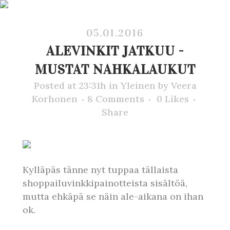
05.01.2016
ALEVINKIT JATKUU -
MUSTAT NAHKALAUKUT
Posted at 23:31h
in
Yleinen
by
Veera
Korhonen
8 Comments
0
Likes
Share
Kylläpäs tänne nyt tuppaa tällaista
shoppailuvinkkipainotteista sisältöä,
mutta ehkäpä se näin ale-aikana on ihan
ok.