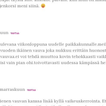
jenkorsi meni siinä.
kuun
VASTAA
ulevana viikonloppuna uudelle paikkakunnalle.meillä
 vuoden ikäinen vauva joka nukkuu erittäin huonos
 vauvaa.ei voi tehdä muuttoa kovin tehokkaasti vaikk
olisi vain pian ohi.toivottavasti uudessa kämpässä he
0 marraskuun
VASTAA
nen vauvan kanssa lisää kyllä vaikeuskerrointa. Ett