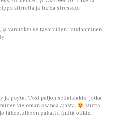
essi on selätetty! Vaatteet voi nakella
ppo siirrellä ja turha stressata
, ja varsinkin se tavaroiden roudaaminen
ty!
a pöytä.. Tosi paljon sellaisiakin, jotka
täminen vie oman osansa ajasta.
Mutta
 jo lähestulkoon pakattu (niitä olikin