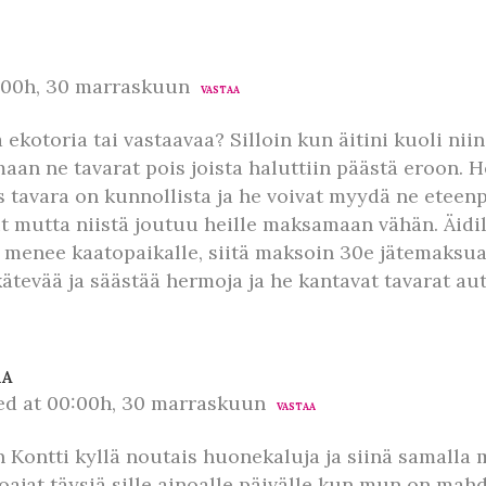
:00h, 30 marraskuun
VASTAA
ekotoria tai vastaavaa? Silloin kun äitini kuoli niin
aan ne tavarat pois joista haluttiin päästä eroon. He
s tavara on kunnollista ja he voivat myydä ne eteen
 mutta niistä joutuu heille maksamaan vähän. Äidillä
ä menee kaatopaikalle, siitä maksoin 30e jätemaksua
kätevää ja säästää hermoja ja he kantavat tavarat au
RA
ed at 00:00h, 30 marraskuun
VASTAA
 Kontti kyllä noutais huonekaluja ja siinä samalla m
oajat täysiä sille ainoalle päivälle kun mun on mahd