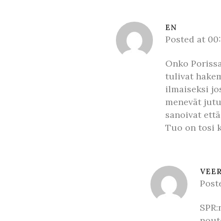
EN
Posted at 00
Onko Porissa 
tulivat hakem
ilmaiseksi jo
menevät jutut
sanoivat ett
Tuo on tosi 
VEE
Post
SPR:n
nout