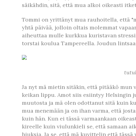
säikähdin, sitä, että mua alkoi oikeasti itk
Tommi on yrittänyt mua rauhoitella, että "
yhtä päivää, jolloin oltais molemmat vapaan
aiheuttaa mulle kurkkua kuristavan stressin.
torstai koulua Tampereella. Joudun lintsaa
tutu
Ja nyt mä mietin sitäkin, että pitääkö mun
keikan lippu. Amot siis esiintyy Helsingin j
muutosta ja mä olen odottanut sitä kuin ku
mua menemään ja on ihan varma, että jostai
kuin hän. Kun ei tässä varmaankaan oikeast
kireelle kuin viulunkieli se, että samaan ai
hiuksia. Ja se, että mä kuvittelin että täss