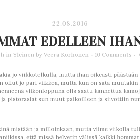
22.08.2016
MAT EDELLEEN IHAN
8h
in
Yleinen
by
Veera Korhonen
10 Comments
akia jo viikkotolkulla, mutta ihan oikeasti päästään
n ollut jo pari viikkoa, mutta kun on sata muutakin 
t menneenä viikonloppuna olis saatu kannettua kamoj
 ja pistorasiat sun muut paikoilleen ja siivottiin re
nä mistään ja milloinkaan, mutta viime viikolla tuli
niikissa, että missä helvetin välissä kaikki hommat