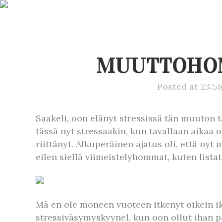
MUUTTOHOM
Posted at 23:5
Saakeli, oon elänyt stressissä tän muuton t
tässä nyt stressaakin, kun tavallaan aikaa o
riittänyt. Alkuperäinen ajatus oli, että ny
eilen siellä viimeistelyhommat, kuten listat
Mä en ole moneen vuoteen itkenyt oikein iki
stressiväsymyskyynel, kun oon ollut ihan pa