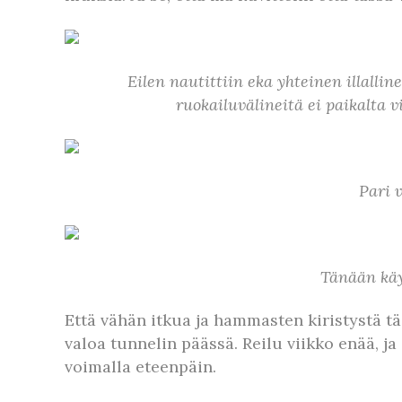
Eilen nautittiin eka yhteinen illall
ruokailuvälineitä ei paikalta 
Pari v
Tänään käy
Että vähän itkua ja hammasten kiristystä tä
valoa tunnelin päässä. Reilu viikko enää, j
voimalla eteenpäin.