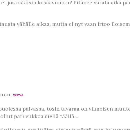
, et jos ostaisin kesäasunnon! Pitänee varata aika p
stausta vähälle aikaa, mutta ei nyt vaan irtoo iloise
kuun
VASTAA
uolessa päivässä, tosin tavaraa on viimeisen muuton
ollut pari viikkoa siellä täällä…