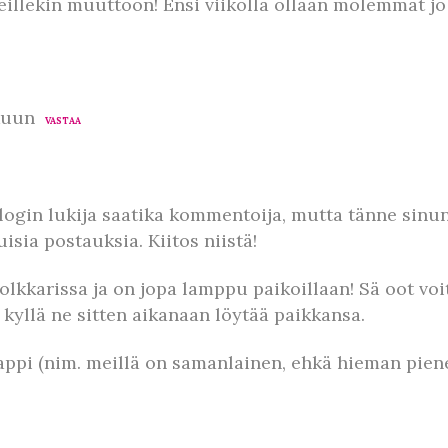
eillekin muuttoon! Ensi viikolla ollaan molemmat j
kuun
VASTAA
login lukija saatika kommentoija, mutta tänne sinun
isia postauksia. Kiitos niistä!
olkkarissa ja on jopa lamppu paikoillaan! Sä oot voit
yllä ne sitten aikanaan löytää paikkansa.
appi (nim. meillä on samanlainen, ehkä hieman piene