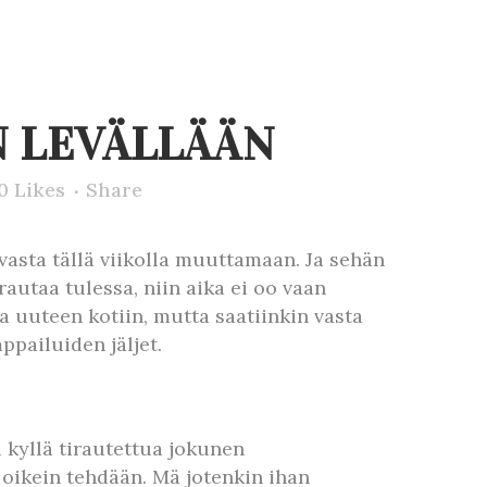
 LEVÄLLÄÄN
0
Likes
Share
 vasta tällä viikolla muuttamaan. Ja sehän
rautaa tulessa, niin aika ei oo vaan
a uuteen kotiin, mutta saatiinkin vasta
mppailuiden jäljet.
 kyllä tirautettua jokunen
 oikein tehdään. Mä jotenkin ihan