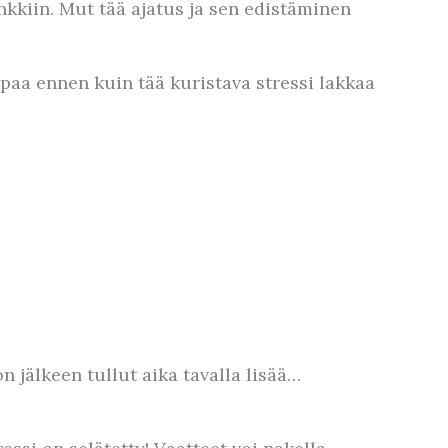
ankkiin. Mut tää ajatus ja sen edistäminen
mpaa ennen kuin tää kuristava stressi lakkaa
 jälkeen tullut aika tavalla lisää…