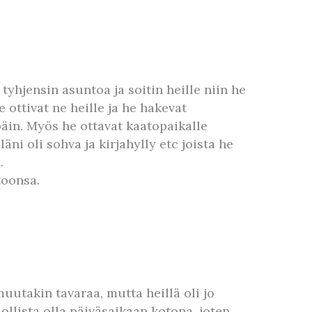
 tyhjensin asuntoa ja soitin heille niin he
 ottivat ne heille ja he hakevat
päin. Myös he ottavat kaatopaikalle
ni oli sohva ja kirjahylly etc joista he
.
toonsa.
uutakin tavaraa, mutta heillä oli jo
ollista olla päiväsaikaan kotona, joten