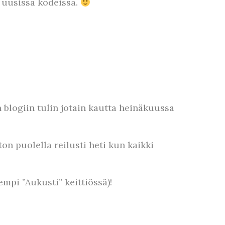
o uusissa kodeissa.
 blogiin tulin jotain kautta heinäkuussa
on puolella reilusti heti kun kaikki
mpi ”Aukusti” keittiössä)!