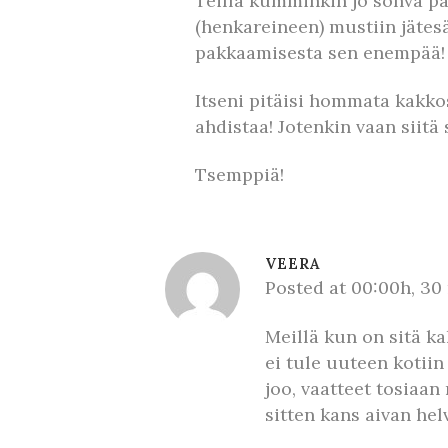
Teillä kumminkin jo sohva paik
(henkareineen) mustiin jätesä
pakkaamisesta sen enempää!
Itseni pitäisi hommata kakko
ahdistaa! Jotenkin vaan siitä
Tsemppiä!
VEERA
Posted at 00:00h, 3
Meillä kun on sitä ka
ei tule uuteen kotii
joo, vaatteet tosiaan
sitten kans aivan helv