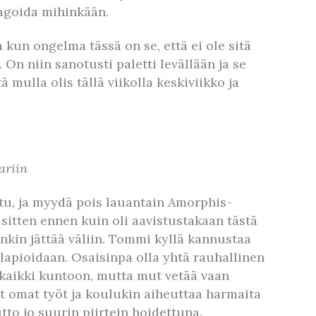
reagoida mihinkään.
kun ongelma tässä on se, että ei ole sitä
On niin sanotusti paletti levällään ja se
 mulla olis tällä viikolla keskiviikko ja
ariin
ttu, ja myydä pois lauantain Amorphis-
 sitten ennen kuin oli aavistustakaan tästä
nkin jättää väliin. Tommi kyllä kannustaa
lapioidaan. Osaisinpa olla yhtä rauhallinen
 kaikki kuntoon, mutta mut vetää vaan
vät omat työt ja koulukin aiheuttaa harmaita
utto jo suurin piirtein hoidettuna.