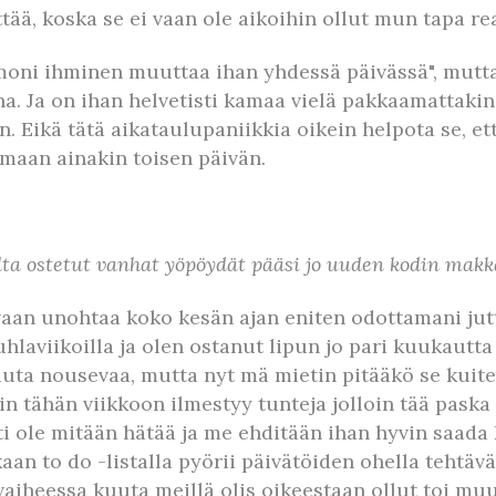
ettää, koska se ei vaan ole aikoihin ollut mun tapa 
moni ihminen muuttaa ihan yhdessä päivässä", mutta 
a. Ja on ihan helvetisti kamaa vielä pakkaamattakin. 
 Eikä tätä aikataulupaniikkia oikein helpota se, että
maan ainakin toisen päivän.
lta ostetut vanhat yöpöydät pääsi jo uuden kodin makk
 vaan unohtaa koko kesän ajan eniten odottamani ju
uhlaviikoilla ja olen ostanut lipun jo pari kuukautta
uta nousevaa, mutta nyt mä mietin pitääkö se kuite
n tähän viikkoon ilmestyy tunteja jolloin tää paska 
i ole mitään hätää ja me ehditään ihan hyvin saada
kaan to do -listalla pyörii päivätöiden ohella tehtä
ä vaiheessa kuuta meillä olis oikeestaan ollut toi mu