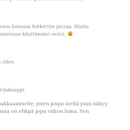
mien lomassa hotkittiin pizzaa. Muita
poistossa käyttämäni veitsi.
 eilen
irjakaappi.
pakkaamiselle, joten jospa siellä pian näkyy
vassa on ehkpä jopa viikon loma. Sen