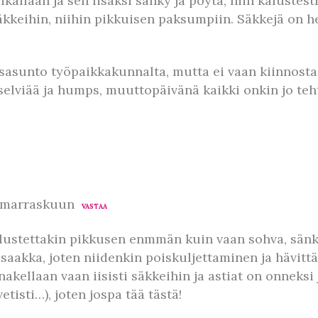
allaan ja sen lisäksi sänky ja pöytä, niin kalustestr
kkeihin, niihin pikkuisen paksumpiin. Säkkejä on hel
sasunto työpaikkakunnalta, mutta ei vaan kiinnosta
 selviää ja humps, muuttopäivänä kaikki onkin jo teh
0 marraskuun
VASTAA
lustettakin pikkusen enmmän kuin vaan sohva, sänky j
n saakka, joten niidenkin poiskuljettaminen ja hävit
 nakellaan vaan iisisti säkkeihin ja astiat on onneksi
etisti…), joten jospa tää tästä!