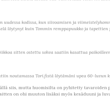
inen uudessa kodissa, kun siivoamisen ja viimeistelyhom
vielä löytynyt kuin Tommin remppapuukko ja tapettien 
iikkoa sitten ostettu sohva saatiin kasattua paikoilleen
tiin noutamassa Tori.fistä löytämäni upea 60-luvun k
ällä siis, mutta huomisilta on pyhitetty tavaroiden 
a sitten on ohi muuton lisäksi myös kesäduuni ja lu