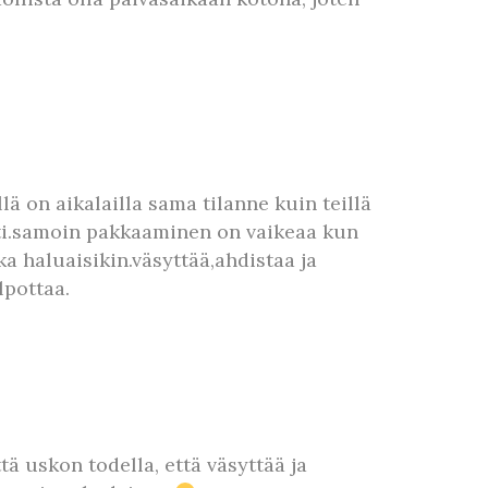
 on aikalailla sama tilanne kuin teillä
ti.samoin pakkaaminen on vaikeaa kun
a haluaisikin.väsyttää,ahdistaa ja
lpottaa.
ä uskon todella, että väsyttää ja