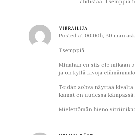
ahdistaa. Tsemppiä t
VIERAILIJA
Posted at 00:00h, 30 marras
Tsemppiä!
Minähän en siis ole mikään b
ja on kyllä kivoja elämänmaku
Teidän sohva näyttää kivalta 
kamat on uudessa kämpässä, k
Mielettömän hieno vitriinika