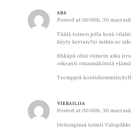
ABA
Posted at 00:00h, 30 marras
Täälä toinen jolla kesä vilah
käyty kerran.No mihin se aik
Ehkäpä olisi viimein aika irr
oikeasti omannäköistä elämää
Tsemppiä kouluhommiin,kyllä
VIERAILIJA
Posted at 00:00h, 30 marras
Helsingissä toimii Valopilkk