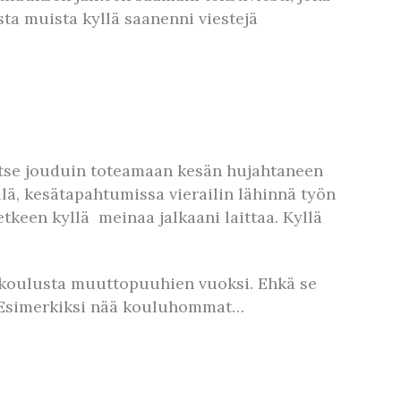
ta muista kyllä saanenni viestejä
. Itse jouduin toteamaan kesän hujahtaneen
lä, kesätapahtumissa vierailin lähinnä työn
etkeen kyllä meinaa jalkaani laittaa. Kyllä
n koulusta muuttopuuhien vuoksi. Ehkä se
a. Esimerkiksi nää kouluhommat…