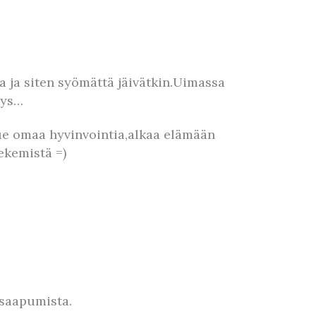
a ja siten syömättä jäivätkin.Uimassa
mys…
 tue omaa hyvinvointia,alkaa elämään
ekemistä =)
n saapumista.