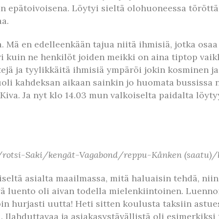
n epätoivoisena. Löytyi sieltä olohuoneessa törött
aa.
ä en edelleenkään tajua niitä ihmisiä, jotka osaa kä
 kuin ne henkilöt joiden meikki on aina tiptop vaikk
stejä ja tyylikkäitä ihmisiä ympäröi jokin kosminen 
uoli kahdeksan aikaan sainkin jo huomata bussissa
va. Ja nyt klo 14.03 mun valkoiselta paidalta löyty
otsi-Saki/kengät-Vagabond/reppu-Kånken (saatu)/ko
eltä asialta maailmassa, mitä haluaisin tehdä, niin o
ä luento oli aivan todella mielenkiintoinen. Luennoit
in hurjasti uutta! Heti sitten koulusta taksiin astue
Ilahduttavaa ja asiakasystävällistä oli esimerkiksi t