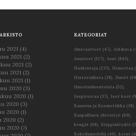
ARKISTO
KATEGORIAT
uu 2021
(4)
Alusvaatteet
(47)
Arkikuva
(
kuu 2021
(2)
Asusteet
(127)
Asut
(843)
skuu 2021
(2)
Hankintoja
(233)
Himottaa
(
kuu 2021
(2)
Historiallista
(38)
Ilmiöt
(68
kuu 2021
(1)
Ilmoitusluontoista
(52)
kuu 2020
(3)
skuu 2020
(1)
Inspiroivaa
(37)
Isot koot
(9
uu 2020
(3)
Kauneus ja Kosmetiikka
(38)
uu 2020
(1)
Kaupallinen yhteistyö
(69)
u 2020
(2)
kengät
(68)
Kirppislöydöt
(2
uu 2020
(7)
Kokeilumielellä
(40)
korut
(4
kuu 2020
(7)