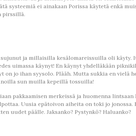
Tätä systeemiä ei ainakaan Porissa käytetä enkä muis
 pirssillä.
 sujunut ja millaisilla kesälomareissuilla oli käyty
des uimassa käynyt! En käynyt yhdelläkään piknikil
t on jo ihan syysolo. Plääh. Mutta sukkia en vielä h
noilla sun muilla kepeillä tossuilla!
tosiaan pakkaamisen merkeissä ja huomenna lintsaa
lpottaa. Uusia epätoivon aiheita on toki jo jonoss
itten uudet päälle. Jaksanko? Pystynkö? Haluanko?