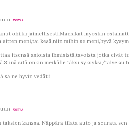
kuun
VASTAA
tanut ohi,kirjaimellisesti.Mansikat myöskin ostamatt
a sitten meni,tai kesä,niin mihin se meni,hyvä kysy
ottaa itsensä asioista,ihmisistä,tavoista jotka eivät
.Siinä sitä onkin meikälle täksi syksyksi/talveksi t
 sä ne hyvin vedät!!
kuun
VASTAA
u taksien kanssa. Näppärä tilata auto ja seurata se