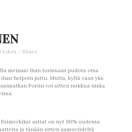
NEN
0
Likes
Share
la meinasi ihan tosissaan pudota otsa
ihan helpoin juttu. Mutta, kyllä vaan yks
ussimatkan Poriin voi sitten nukkua niska
rissa.
e. Esimerkiksi astiat on nyt 90% uudessa
atteita ja tänään sitten aamuviideltä