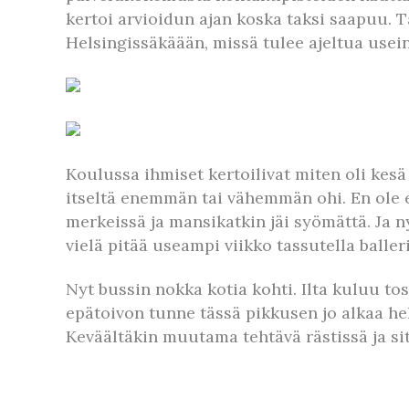
kertoi arvioidun ajan koska taksi saapuu. 
Helsingissäkäään, missä tulee ajeltua usein
Koulussa ihmiset kertoilivat miten oli kesä
itseltä enemmän tai vähemmän ohi. En ole e
merkeissä ja mansikatkin jäi syömättä. Ja ny
vielä pitää useampi viikko tassutella balleri
Nyt bussin nokka kotia kohti. Ilta kuluu 
epätoivon tunne tässä pikkusen jo alkaa he
Keväältäkin muutama tehtävä rästissä ja s