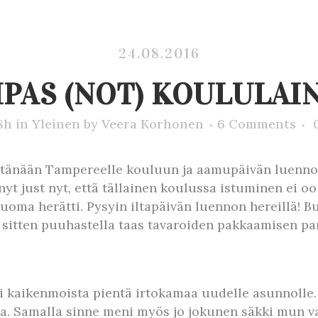
24.08.2016
IPAS (NOT) KOULULAI
8h
in
Yleinen
by
Veera Korhonen
6 Comments
n tänään Tampereelle kouluun ja aamupäivän luennol
yt just nyt, että tällainen koulussa istuminen ei oo 
uoma herätti. Pysyin iltapäivän luennon hereillä! B
an sitten puuhastella taas tavaroiden pakkaamisen pa
satsi kaikenmoista pientä irtokamaa uudelle asunnoll
ka. Samalla sinne meni myös jo jokunen säkki mun va