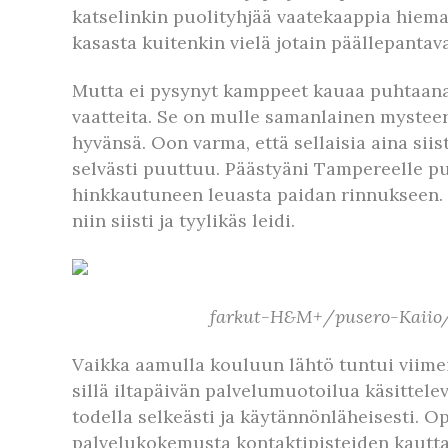
katselinkin puolityhjää vaatekaappia hiema
kasasta kuitenkin vielä jotain päällepantav
Mutta ei pysynyt kamppeet kauaa puhtaana. M
vaatteita. Se on mulle samanlainen mysteeri
hyvänsä. Oon varma, että sellaisia aina sii
selvästi puuttuu. Päästyäni Tampereelle p
hinkkautuneen leuasta paidan rinnukseen. Ki
niin siisti ja tyylikäs leidi.
farkut-H&M+/pusero-Kaiio/r
Vaikka aamulla kouluun lähtö tuntui viimeis
sillä iltapäivän palvelumuotoilua käsittelev
todella selkeästi ja käytännönläheisesti. Op
palvelukokemusta kontaktipisteiden kautta. 