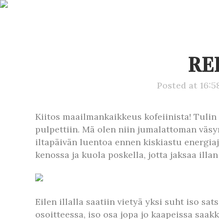
RE
Posted at 16:5
Kiitos maailmankaikkeus kofeiinista! Tuli
pulpettiin. Mä olen niin jumalattoman väsyn
iltapäivän luentoa ennen kiskiastu energiaj
kenossa ja kuola poskella, jotta jaksaa ill
Eilen illalla saatiin vietyä yksi suht iso 
osoitteessa, iso osa jopa jo kaapeissa saak