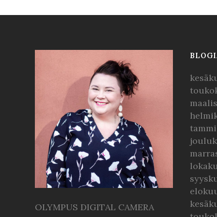
BLOGI
kesäk
touko
maali
helmi
tammi
joulu
marra
lokak
syysk
eloku
kesäk
OLYMPUS DIGITAL CAMERA
touko