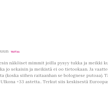
kuun
VASTAA
esin näköiset mimmit joilla pysyy tukka ja meikki ku
 jo sekaisin ja meikistä ei oo tietookaan. Ja vaatteet
sta (koska siihen raitaanhan se bolognese putoaa). Tä
 Ulkona +33 astetta.. Terkut siis keskisestä Euroopa