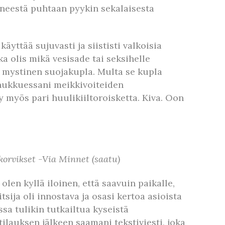
äneestä puhtaan pyykin sekalaisesta
yttää sujuvasti ja siististi valkoisia
a olis mikä vesisade tai seksihelle
ja mystinen suojakupla. Multa se kupla
 nukkuessani meikkivoiteiden
y myös pari huulikiiltoroisketta. Kiva. Oon
rvikset -Via Minnet (saatu)
len kyllä iloinen, että saavuin paikalle,
sija oli innostava ja osasi kertoa asioista
ssa tulikin tutkailtua kyseistä
ilauksen jälkeen saamani tekstiviesti, joka