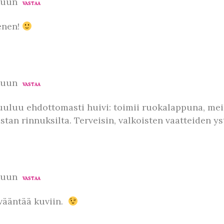
kuun
VASTAA
menen!
kuun
VASTAA
uuluu ehdottomasti huivi: toimii ruokalappuna, mei
stan rinnuksilta. Terveisin, valkoisten vaatteiden ys
kuun
VASTAA
vääntää kuviin.