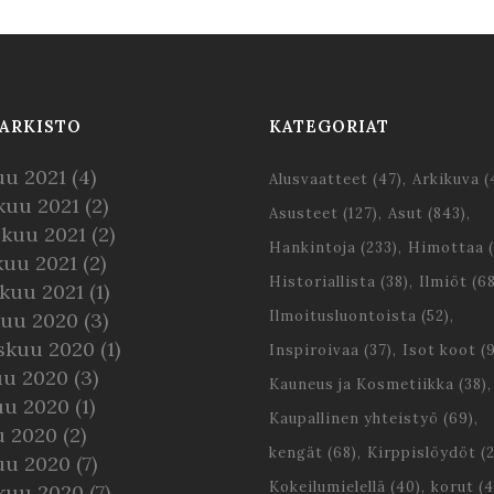
ARKISTO
KATEGORIAT
uu 2021
(4)
Alusvaatteet
(47)
Arkikuva
(
kuu 2021
(2)
Asusteet
(127)
Asut
(843)
skuu 2021
(2)
Hankintoja
(233)
Himottaa
(
kuu 2021
(2)
Historiallista
(38)
Ilmiöt
(68
kuu 2021
(1)
Ilmoitusluontoista
(52)
kuu 2020
(3)
skuu 2020
(1)
Inspiroivaa
(37)
Isot koot
(9
uu 2020
(3)
Kauneus ja Kosmetiikka
(38)
uu 2020
(1)
Kaupallinen yhteistyö
(69)
u 2020
(2)
kengät
(68)
Kirppislöydöt
(2
uu 2020
(7)
Kokeilumielellä
(40)
korut
(4
kuu 2020
(7)