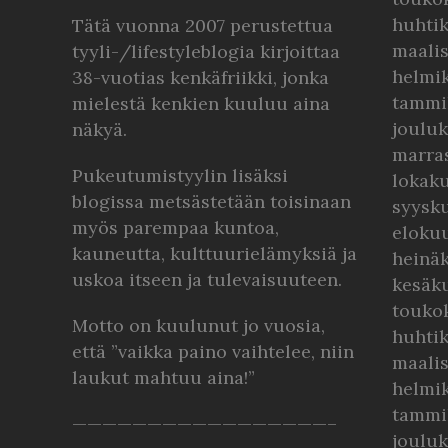
huhti
Tätä vuonna 2007 perustettua
maali
tyyli-/lifestyleblogia kirjoittaa
helmi
38-vuotias kenkäfriikki, jonka
tammi
mielestä kenkien kuuluu aina
joulu
näkyä.
marra
Pukeutumistyylin lisäksi
lokak
blogissa metsästetään toisinaan
syysk
myös parempaa kuntoa,
eloku
kauneutta, kulttuurielämyksiä ja
heinä
uskoa itseen ja tulevaisuuteen.
kesäk
touko
Motto on kuulunut jo vuosia,
huhti
että ”vaikka paino vaihtelee, niin
maali
laukut mahtuu aina!”
helmi
tammi
—————————————————–
joulu