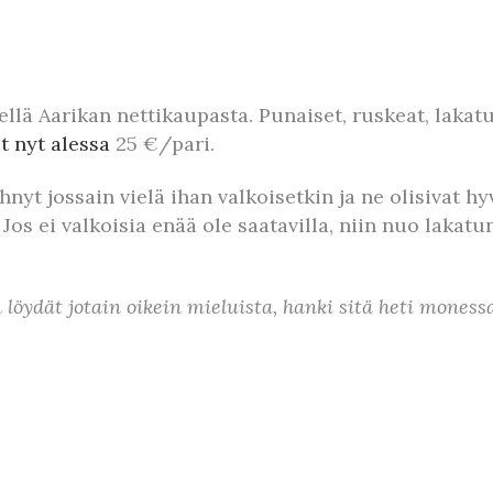
ellä Aarikan nettikaupasta. Punaiset, ruskeat, lakat
t nyt alessa
25 €/pari.
nähnyt jossain vielä ihan valkoisetkin ja ne olisivat
os ei valkoisia enää ole saatavilla, niin nuo lakatun
 löydät jotain oikein mieluista, hanki sitä heti monessa