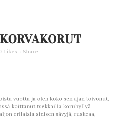
T KORVAKORUT
0
Likes
Share
ista vuotta ja olen koko sen ajan toivonut,
issä koittanut tsekkailla koruhyllyä
ljon erilaisia sinisen sävyjä, ruskeaa,