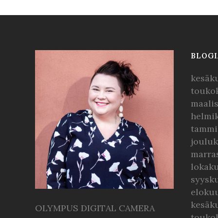
BLOGI
kesäk
touko
maali
helmi
tammi
joulu
marra
lokak
syysk
eloku
kesäk
OLYMPUS DIGITAL CAMERA
touko