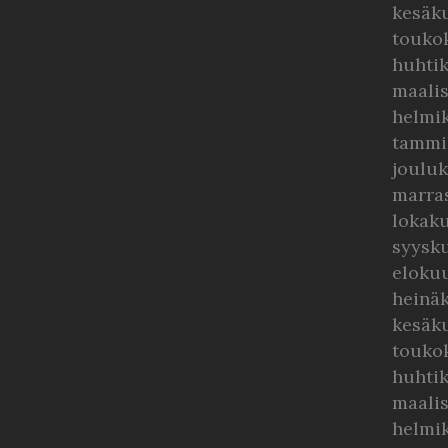
kesäk
touko
huhti
maali
helmi
tammi
joulu
marra
lokak
syysk
eloku
heinä
kesäk
touko
huhti
maali
helmi