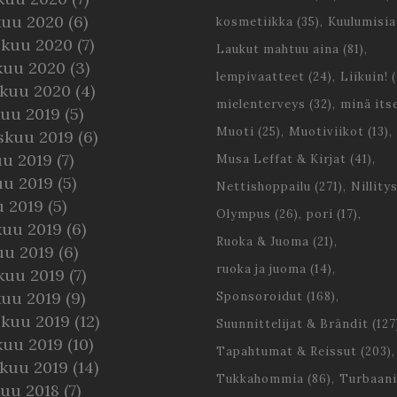
kuu 2020
(6)
kosmetiikka
(35)
Kuulumisia
skuu 2020
(7)
Laukut mahtuu aina
(81)
kuu 2020
(3)
lempivaatteet
(24)
Liikuin!
(
kuu 2020
(4)
mielenterveys
(32)
minä its
kuu 2019
(5)
Muoti
(25)
Muotiviikot
(13)
skuu 2019
(6)
uu 2019
(7)
Musa Leffat & Kirjat
(41)
uu 2019
(5)
Nettishoppailu
(271)
Nillity
u 2019
(5)
Olympus
(26)
pori
(17)
kuu 2019
(6)
Ruoka & Juoma
(21)
uu 2019
(6)
ruoka ja juoma
(14)
kuu 2019
(7)
kuu 2019
(9)
Sponsoroidut
(168)
skuu 2019
(12)
Suunnittelijat & Brändit
(127
kuu 2019
(10)
Tapahtumat & Reissut
(203)
kuu 2019
(14)
Tukkahommia
(86)
Turbaani
kuu 2018
(7)