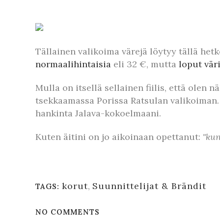
Tällainen valikoima värejä löytyy tällä hetk
normaalihintaisia
eli 32 €, mutta
loput väri
Mulla on itsellä sellainen fiilis, että olen 
tsekkaamassa Porissa Ratsulan valikoiman. J
hankinta Jalava-kokoelmaani.
Kuten äitini on jo aikoinaan opettanut:
"kun
korut
,
Suunnittelijat & Brändit
TAGS:
NO COMMENTS