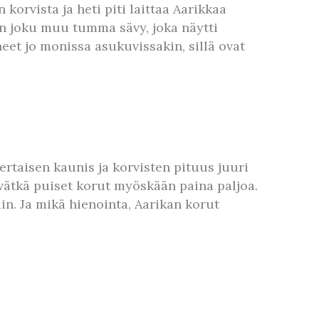
orvista ja heti piti laittaa Aarikkaa
ain joku muu tumma sävy, joka näytti
neet jo monissa asukuvissakin, sillä ovat
ertaisen kaunis ja korvisten pituus juuri
eivätkä puiset korut myöskään paina paljoa.
n. Ja mikä hienointa, Aarikan korut