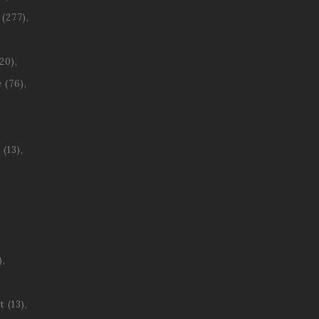
(277)
20)
e
(76)
s
(13)
)
t
(13)