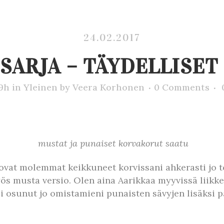
24.02.2017
SARJA – TÄYDELLISE
49h
in
Yleinen
by
Veera Korhonen
0 Comments
mustat ja punaiset korvakorut saatu
ovat molemmat keikkuneet korvissani ahkerasti jo to
yös musta versio. Olen aina Aarikkaa myyvissä liikke
i osunut jo omistamieni punaisten sävyjen lisäksi pa