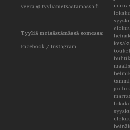
marra
veera @ tyyliametsastamassa.fi
lokak
——————————————————
syysk
eloku
Tyyliä metsästämässä somessa:
heinä
kesäk
Facebook
/
Instagram
touko
huhti
maali
helmi
tammi
jouluk
marra
lokaku
syysk
elokuu
heinä