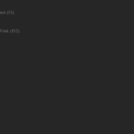
ämä
(13)
 Vink
(152)