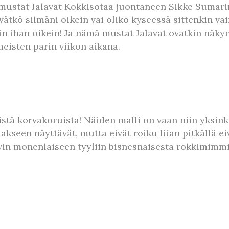
ustat Jalavat Kokkisotaa juontaneen Sikke Sumarin k
kivätkö silmäni oikein vai oliko kyseessä sittenkin v
äin ihan oikein! Ja nämä mustat Jalavat ovatkin näky
meisten parin viikon aikana.
istä korvakoruista! Näiden malli on vaan niin yksink
llakseen näyttävät, mutta eivät roiku liian pitkällä 
vin monenlaiseen tyyliin bisnesnaisesta rokkimimmii