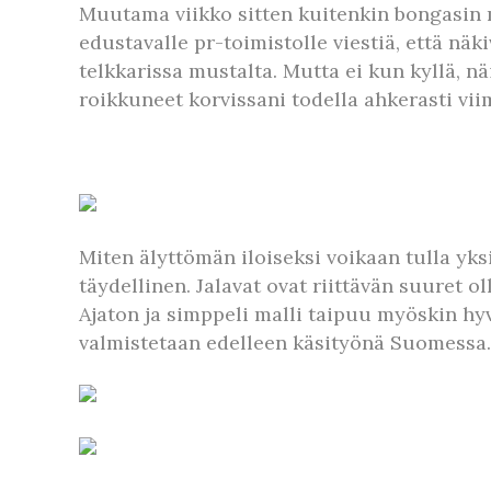
Muutama viikko sitten kuitenkin bongasin m
edustavalle pr-toimistolle viestiä, että nä
telkkarissa mustalta. Mutta ei kun kyllä, n
roikkuneet korvissani todella ahkerasti vii
Miten älyttömän iloiseksi voikaan tulla yks
täydellinen. Jalavat ovat riittävän suuret o
Ajaton ja simppeli malli taipuu myöskin hy
valmistetaan edelleen käsityönä Suomessa.