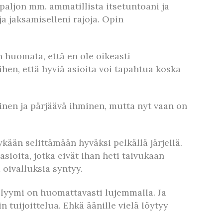
paljon mm. ammatillista itsetuntoani ja
ja jaksamiselleni rajoja. Opin
in huomata, että en ole oikeasti
hen, että hyviä asioita voi tapahtua koska
inen ja pärjäävä ihminen, mutta nyt vaan on
kään selittämään hyväksi pelkällä järjellä.
oita, jotka eivät ihan heti taivukaan
 oivalluksia syntyy.
olyymi on huomattavasti lujemmalla. Ja
 tuijoittelua. Ehkä äänille vielä löytyy