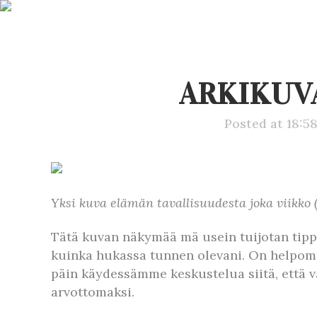
ARKIKUVA
Posted at 18:5
Yksi kuva elämän tavallisuudesta joka viikko (P
Tätä kuvan näkymää mä usein tuijotan tippa
kuinka hukassa tunnen olevani. On helpomp
päin käydessämme keskustelua siitä, että v
arvottomaksi.