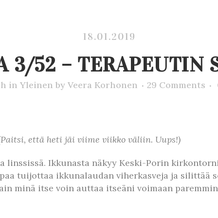
18.01.2019
 3/52 – TERAPEUTIN
8h
in
Yleinen
by
Veera Korhonen
29 Comments
aitsi, että heti jäi viime viikko väliin. Uups!)
 linssissä. Ikkunasta näkyy Keski-Porin kirkontorni,
aa tuijottaa ikkunalaudan viherkasveja ja silittää 
ain minä itse voin auttaa itseäni voimaan paremmin.