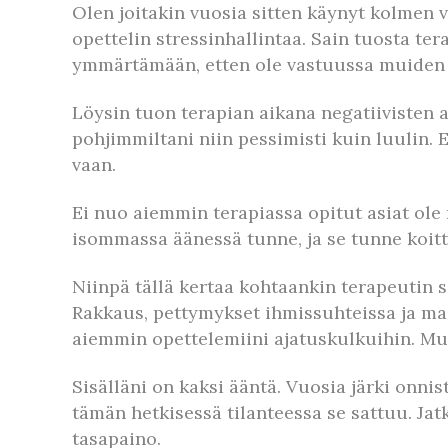
Olen joitakin vuosia sitten käynyt kolmen 
opettelin stressinhallintaa. Sain tuosta ter
ymmärtämään, etten ole vastuussa muiden 
Löysin tuon terapian aikana negatiivisten aj
pohjimmiltani niin pessimisti kuin luulin.
vaan.
Ei nuo aiemmin terapiassa opitut asiat ole
isommassa äänessä tunne, ja se tunne koitta
Niinpä tällä kertaa kohtaankin terapeutin s
Rakkaus, pettymykset ihmissuhteissa ja ma
aiemmin opettelemiini ajatuskulkuihin. Mut
Sisälläni on kaksi ääntä. Vuosia järki onn
tämän hetkisessä tilanteessa se sattuu. Jat
tasapaino.