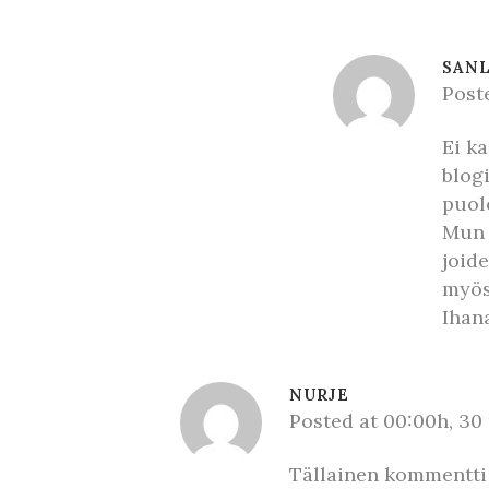
SANL
Post
Ei ka
blog
puol
Mun 
joid
myös
Ihana
NURJE
Posted at 00:00h, 3
Tällainen kommentti o