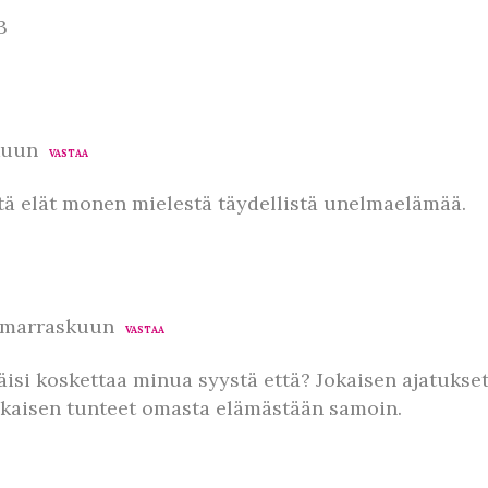
3
kuun
VASTAA
ttä elät monen mielestä täydellistä unelmaelämää.
0 marraskuun
VASTAA
äisi koskettaa minua syystä että? Jokaisen ajatukset
okaisen tunteet omasta elämästään samoin.