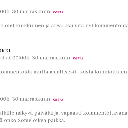
:00h, 30 marraskuun
VASTAA
n olet kiukkuinen ja äreä…kai sitä nyt kommentoid
OKKI
ed at 00:00h, 30 marraskuun
VASTAA
kommentoida mutta asiallisesti, toista kunnioittaen.
:00h, 30 marraskuun
VASTAA
aikille näkyvä päiväkirja, vapaasti kommentoitavana.
tiä onko Some oikea paikka.