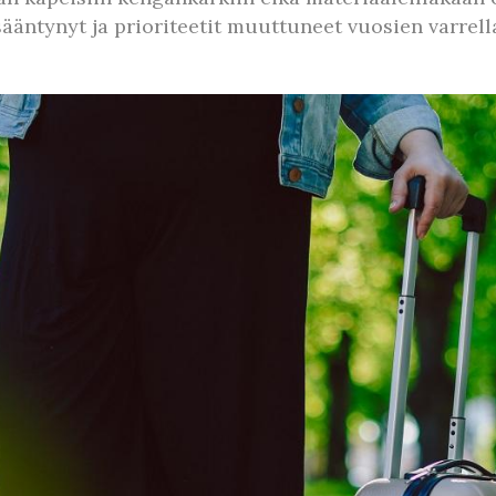
ääntynyt ja prioriteetit muuttuneet vuosien varrell