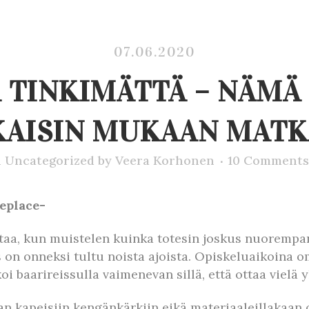
07.06.2020
TINKIMÄTTÄ – NÄMÄ 
KAISIN MUKAAN MATK
n
Uncategorized
by
Veera Korhonen
10 Comments
ieplace-
taa, kun muistelen kuinka totesin joskus nuorempa
 on onneksi tultu noista ajoista. Opiskeluaikoina o
i baarireissulla vaimenevan sillä, että ottaa vielä 
an kapeisiin kengänkärkiin eikä materiaaleillakaan ol