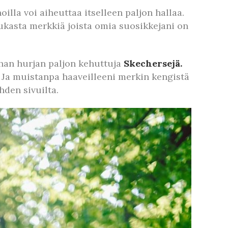
illa voi aiheuttaa itselleen paljon hallaa.
ukasta merkkiä joista omia suosikkejani on
ihan hurjan paljon kehuttuja
Skechersejä.
Ja muistanpa haaveilleeni merkin kengistä
hden sivuilta.