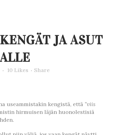
KENGÄT JA ASUT
ALLE
10
Likes
Share
na useammistakin kengistä, että
”viis
mistin hirmuisen läjän huonolestisiä
yhden.
lut niin väliä, jos vaan kengät näytti