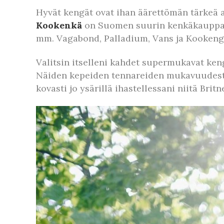
Hyvät kengät ovat ihan äärettömän tärkeä as
Kookenkä
on Suomen suurin kenkäkauppaket
mm. Vagabond, Palladium, Vans ja Kooken
Valitsin itselleni kahdet supermukavat ken
Näiden kepeiden tennareiden mukavuudesta 
kovasti jo ysärillä ihastellessani niitä Bri