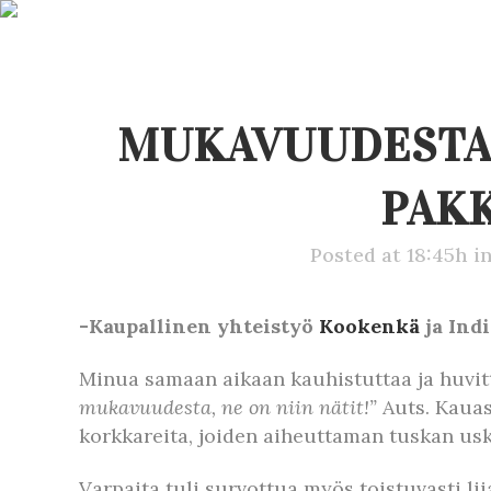
MUKAVUUDESTA 
PAK
Posted at 18:45h
i
-Kaupallinen yhteistyö
Kookenkä
ja Ind
Minua samaan aikaan kauhistuttaa ja huvit
mukavuudesta, ne on niin nätit!”
Auts. Kauas
korkkareita, joiden aiheuttaman tuskan usko
Varpaita tuli survottua myös toistuvasti lii