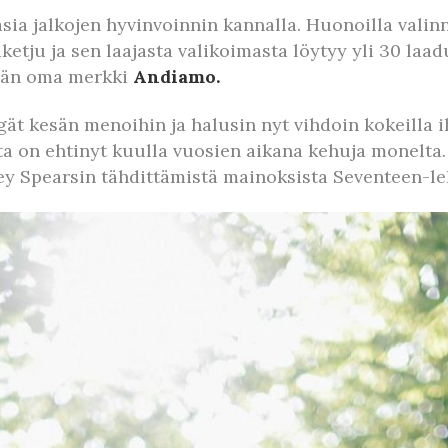
ia jalkojen hyvinvoinnin kannalla. Huonoilla valinno
ju ja sen laajasta valikoimasta löytyy yli 30 laad
gän oma merkki
Andiamo.
gät kesän menoihin ja halusin nyt vihdoin kokeilla 
on ehtinyt kuulla vuosien aikana kehuja monelta. 
tney Spearsin tähdittämistä mainoksista Seventeen-le