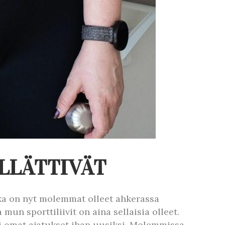
LLÄTTIVÄT
tka on nyt molemmat olleet ahkerassa
un sporttiliivit on aina sellaisia olleet.
eni omat ajatukset ihan uusiksi. Molemmissa