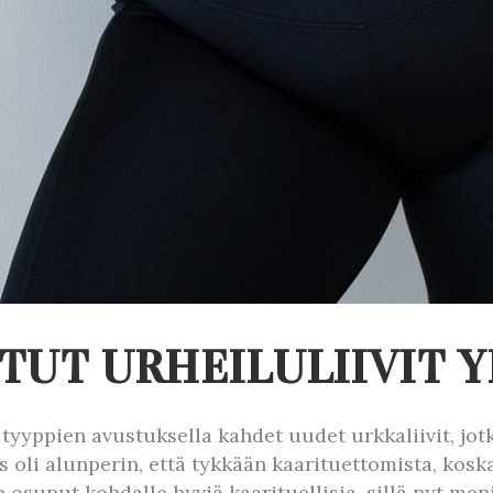
TUT URHEILULIIVIT Y
tyyppien avustuksella kahdet uudet urkkaliivit, jo
oli alunperin, että tykkään kaarituettomista, koska m
aan osunut kohdalle hyviä kaarituellisia, sillä nyt m