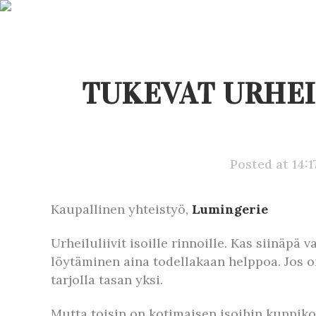
TUKEVAT URHEIL
Posted at 14:1
Kaupallinen yhteistyö,
Lumingerie
Urheiluliivit isoille rinnoille. Kas siinäpä
löytäminen aina todellakaan helppoa. Jos o
tarjolla tasan yksi.
Mutta toisin on kotimaisen isoihin kuppiko