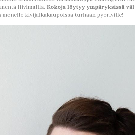
entä liivimallia.
Kokoja löytyy ympäryksissä väli
an monelle kivijalkakaupoissa turhaan pyöriville!