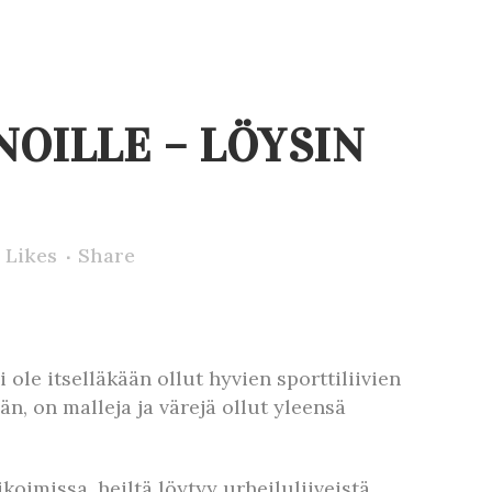
NOILLE – LÖYSIN
Likes
Share
 ole itselläkään ollut hyvien sporttiliivien
, on malleja ja värejä ollut yleensä
oimissa, heiltä löytyy urheiluliiveistä