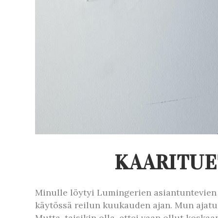
KAARITUE
Minulle löytyi Lumingerien asiantuntevien 
käytössä reilun kuukauden ajan. Mun ajatus 
Mutta, taisikin olla, ettei vaan ollut kosk