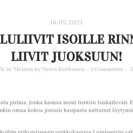
16.05.2021
ULIIVIT ISOILLE RIN
LIIVIT JUOKSUUN!
7h
in
Yleinen
by
Veera Korhonen
2 Comments
5
 vasta pulma, jonka kanssa moni tuntuu tuskailevan. Ei
nkin omaa kokoa jostain kaupasta sattunut löytymään
koihin erikoistuneen verkkokauppa Lumingerin valik