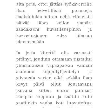
alta pois, ettei jättäis työkavereille
ihan helvetillisiä pommeja.
Paahdoinkin sitten neljä viimeistä
päivää lähes kellon ympäri
saadakseni kuvatilauspinon ja
koevedosjonon edes hieman
pienenemään.
Ja jotta kiirettä olis varmasti
pitänyt, jouduin ottamaan tiistaiksi
ylimääräisen vapaapäivän vanhan
asunnon lopputyhjentelyä ja
siivousta varten eikä sekään ihan
kevyt päivä ollut. Seuraavana
päivänä sitten muru puunasi
kämpän loppuun ja saatiin kuin
saatiinkin vanha koti luovutettua