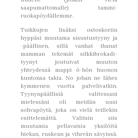
saapumattomalle) tammi-
ruokapöydällemme.
Tuikkujen lisäksi ostoskoriin
hyppäsi muutama sisustustyyny ja
-päällinen, sillä vanhat ihanat
mamman tekemät silkkibrokadi-
tyynyt joutuivat muuton
yhteydessä mappi ö-hön huonon
kuntonsa takia. No johan ne lähes
kymmenen vuotta palvelivatkin.
Tyynynpäällisiä valitessani
mielessäni oli meidän uusi
sohvapöytä, joka on vielä teillekin
esittelemättä. Valitsin siis
muutamia pellavaisia yksilöitä
hiekan, ruskean ja vihreän sävyissä.