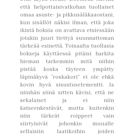
että helpottaisivatkohan tuollaiset
omaa asuste- ja pikkusäläkaaostani,
kun sisällöt näkisi ilman, että joka
ikistä boksia on avattava etsiessään
jotakin juuri tiettyä suunnattoman
tärkeää esinettä. Toisaalta tuollasia
bokseja käyttäessä pitäisi harkita
hieman tarkemmin mitä niihin
pistää koska täyteen ympätty
läpinäkyvä ”roskakori” ei ole ehkä
kovin hyvä sisustuselementti. Ja
niinhän siinä sitten kävisi, että ne
sekalaiset ja ei niin
katseenkestävät, mutta kuitenkin
niin tärkeät roippeet vain
siirtyisivät johonkin muualle
sellaisiin laatikoihin joiden