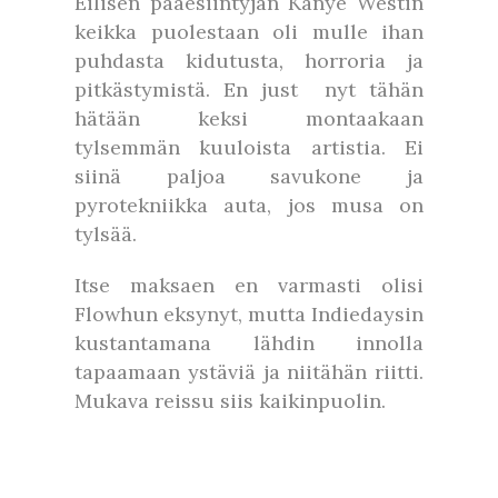
Eilisen pääesiintyjän Kanye Westin
keikka puolestaan oli mulle ihan
puhdasta kidutusta
,
horroria ja
pitkästymistä. En just nyt tähän
hätään keksi montaakaan
tylsemmän kuuloista artistia. Ei
siinä paljoa savukone ja
pyrotekniikka auta, jos musa on
tylsää.
Itse maksaen en varmasti olisi
Flowhun eksynyt, mutta Indiedaysin
kustantamana lähdin innolla
tapaamaan ystäviä ja niitähän riitti.
Mukava reissu siis kaikinpuolin.