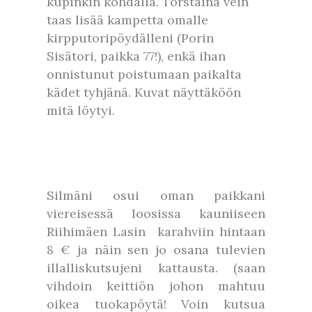
kupinkin kohdalla. Torstaina vein
taas lisää kampetta omalle
kirpputoripöydälleni (Porin
Sisätori, paikka 77!), enkä ihan
onnistunut poistumaan paikalta
kädet tyhjänä. Kuvat näyttäköön
mitä löytyi.
Silmäni osui oman paikkani
viereisessä loosissa kauniiseen
Riihimäen Lasin karahviin hintaan
8 € ja näin sen jo osana tulevien
illalliskutsujeni kattausta. (saan
vihdoin keittiön johon mahtuu
oikea tuokapöytä! Voin kutsua