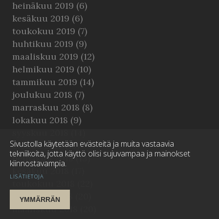
heinäkuu 2019
(6)
kesäkuu 2019
(6)
toukokuu 2019
(7)
huhtikuu 2019
(9)
maaliskuu 2019
(12)
helmikuu 2019
(10)
tammikuu 2019
(14)
joulukuu 2018
(7)
marraskuu 2018
(8)
lokakuu 2018
(9)
syyskuu 2018
(14)
Sivustolla käytetään evästeitä ja muita vastaavia
elokuu 2018
(15)
tekniikoita, jotta käyttö olisi sujuvampaa ja mainokset
heinäkuu 2018
(13)
kiinnostavampia.
kesäkuu 2018
(17)
LISÄTIETOJA
toukokuu 2018
(22)
huhtikuu 2018
(20)
YMMÄRRÄN
maaliskuu 2018
(20)