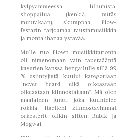
kylpyammeessa lillumista,
shoppailua (kenkiä, mitäs
muutakaan), skumppaa, Flow-
festarin tarjoamaa taustamusiikkia
ja monta ihanaa ystävää.
Mulle tuo Flown musiikkitarjonta
oli nimenomaan vain taustaääntä
kaverien kanssa hengailulle sillä 99
% esiintyjistä kuului kategoriaan
”never heard eikä oikeastaan
oikeastaan kiinnostakaan”. Mä olen
maalainen juntti joka kuuntelee
rokkia. Itselleni kiinnostavimmat
orkesterit olikin sitten Rubik ja
Mogwai.