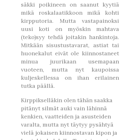
säkki poikineen on saanut kyytiä
mikä roskalaatikkoon mikä kohti
kirpputoria. Mutta vastapainoksi
uusi koti on myöskin mahtava
(teko)syy tehdä joitakin hankintoja.
Mitkään sisustustavarat, astiat tai
huonekalut eivät ole kiinnostaneet
minua juurikaan usemapaan
vuoteen, mutta nyt kaupoissa
kuljeskellessa on ihan erilainen
tutka päällä.
Kirppikselläkin olen tähän saakka
pitänyt silmät auki vain lähinnä
kenkien, vaatteiden ja asusteiden
varalta, mutta nyt täytyy pysähtyä
vielä jokaisen kiinnostavan kipon ja