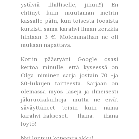
ystäviä illalliselle, jihuu!!) En
ehtinyt kuin muutaman metrin
kassalle päin, kun toisesta loosista
kurkisti sama karahvi ilman korkkia
hintaan 3 €. Molemmathan ne oli
mukaan napattava.
Kotiin päästyäni Google osasi
kertoa minulle, että kyseessä on
Olga niminen sarja jostain 70 -ja
80-lukujen taitteesta. Sarjaan on
olemassa myös laseja ja ilmeisesti
jäkiruokakulhoja, mutta ne eivät
säväyttäneet toisin kuin nämä
karahvi-kaksoset. Ihana, ihana
löytö!
Nyt loppuu koneesta akku!