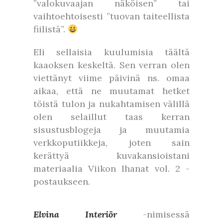
”valokuvaajan näköisen” tai
vaihtoehtoisesti ”tuovan taiteellista
fiilistä”.
Eli sellaisia kuulumisia täältä
kaaoksen keskeltä. Sen verran olen
viettänyt viime päivinä ns. omaa
aikaa, että ne muutamat hetket
töistä tulon ja nukahtamisen välillä
olen selaillut taas kerran
sisustusblogeja ja muutamia
verkkoputiikkeja, joten sain
kerättyä kuvakansioistani
materiaalia Viikon Ihanat vol. 2 -
postaukseen.
Elvina Interiör
-nimisessä