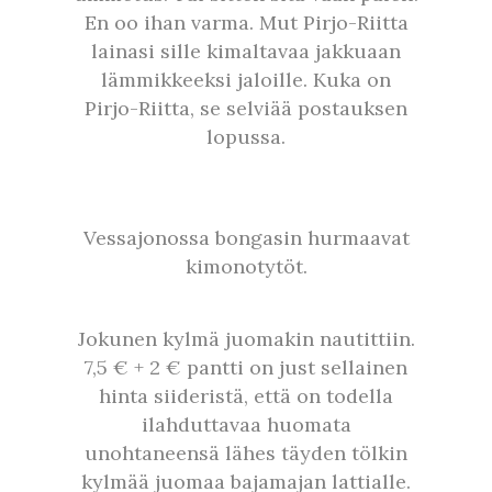
En oo ihan varma. Mut Pirjo-Riitta
lainasi sille kimaltavaa jakkuaan
lämmikkeeksi jaloille. Kuka on
Pirjo-Riitta, se selviää postauksen
lopussa.
Vessajonossa bongasin hurmaavat
kimonotytöt.
Jokunen kylmä juomakin nautittiin.
7,5 € + 2 € pantti on just sellainen
hinta siideristä, että on todella
ilahduttavaa huomata
unohtaneensä lähes täyden tölkin
kylmää juomaa bajamajan lattialle.