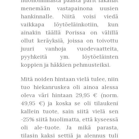
huonoimmasta päästä parit lakanat
menemään vastapainona uusien
hankinnalle. Niitä voisi viedä
vaikkapa löytöeläinkotiin, kun
ainakin täällä Porissa on välillä
ollut keräyksiä, joissa on toivottu
juuri vanhoja vuodevaatteita,
pyyhkeitä ym. löytöeläinten
koppien ja häkkien pehmusteiksi.
Mitä noiden hintaan vielä tulee, niin
tuo hiekanruskea oli ainoa alessa
oleva väri hintaan 29,95 € (norm.
49,95 €) ja koska se oli tilaukeni
kallein tuote, sain siitä vielä sen
-25% siitä huolimatta, että kyseessä
oli ale-tuote. Ja mikä parasta,
tilasin kaksi settiä ja alennus tuli