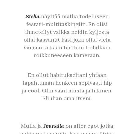
Stella
näyttää mallia todelliseen
festari-multitaskingiin. En olisi
ihmetellyt vaikka neidin kyljestä
olisi kasvanut käsi joka olisi vielä
samaan aikaan tarttunut olallaan
roikkuneeseen kameraan.
En ollut habitukseltani yhtään
tapahtuman henkeen sopivasti hip
ja cool. Olin vaan musta ja hikinen.
Eli ihan oma itseni.
Mulla ja
Jonnalla
on alter egot jotka
nekin on kavereita keskenään. Pirjo-