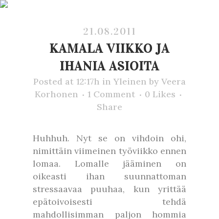
21.08.2011
KAMALA VIIKKO JA
IHANIA ASIOITA
Posted at 12:17h
in
Yleinen
by
Veera
Korhonen
1 Comment
0
Likes
Share
Huhhuh. Nyt se on vihdoin ohi,
nimittäin viimeinen työviikko ennen
lomaa. Lomalle jääminen on
oikeasti ihan suunnattoman
stressaavaa puuhaa, kun yrittää
epätoivoisesti tehdä
mahdollisimman paljon hommia