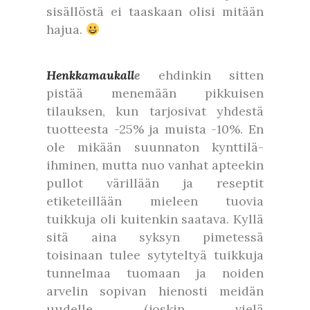
sisällöstä ei taaskaan olisi mitään
hajua.
Henkkamaukall
e
ehdinkin sitten
pistää menemään pikkuisen
tilauksen, kun tarjosivat yhdestä
tuotteesta -25% ja muista -10%. En
ole mikään suunnaton kynttilä-
ihminen, mutta nuo vanhat apteekin
pullot värillään ja reseptit
etiketeillään mieleen tuovia
tuikkuja oli kuitenkin saatava. Kyllä
sitä aina syksyn pimetessä
toisinaan tulee sytyteltyä tuikkuja
tunnelmaa tuomaan ja noiden
arvelin sopivan hienosti meidän
uudelle (joskin vielä