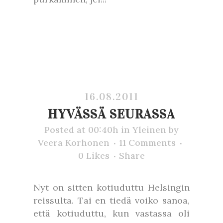
16.08.2011
HYVÄSSÄ SEURASSA
Posted at 00:40h
in
Yleinen
by
Veera Korhonen
11 Comments
0
Likes
Share
Nyt on sitten kotiuduttu Helsingin
reissulta. Tai en tiedä voiko sanoa,
että kotiuduttu, kun vastassa oli