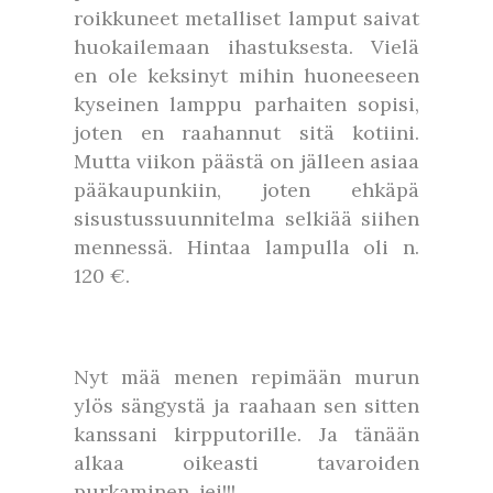
roikkuneet metalliset lamput saivat
huokailemaan ihastuksesta. Vielä
en ole keksinyt mihin huoneeseen
kyseinen lamppu parhaiten sopisi,
joten en raahannut sitä kotiini.
Mutta viikon päästä on jälleen asiaa
pääkaupunkiin, joten ehkäpä
sisustussuunnitelma selkiää siihen
mennessä. Hintaa lampulla oli n.
120 €.
Nyt mää menen repimään murun
ylös sängystä ja raahaan sen sitten
kanssani kirpputorille. Ja tänään
alkaa oikeasti tavaroiden
purkaminen, jei!!!