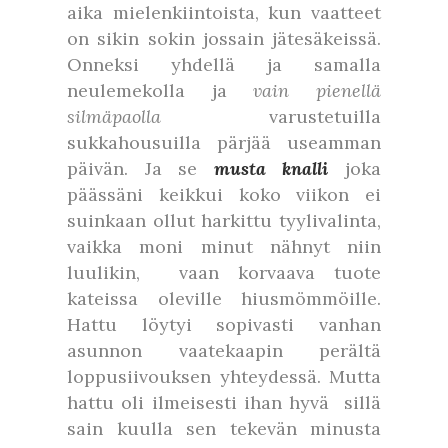
aika mielenkiintoista, kun vaatteet
on sikin sokin jossain jätesäkeissä.
Onneksi yhdellä ja samalla
neulemekolla ja
vain pienellä
silmäpaolla
varustetuilla
sukkahousuilla pärjää useamman
päivän. Ja se
musta knalli
joka
päässäni keikkui koko viikon ei
suinkaan ollut harkittu tyylivalinta,
vaikka moni minut nähnyt niin
luulikin, vaan korvaava tuote
kateissa oleville hiusmömmöille.
Hattu löytyi sopivasti vanhan
asunnon vaatekaapin perältä
loppusiivouksen yhteydessä. Mutta
hattu oli ilmeisesti ihan hyvä sillä
sain kuulla sen tekevän minusta