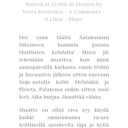
Posted at 22:46h
in
Yleinen
by
Veera Korhonen
4 Comments
0
Likes
Share
Hei vaan täältä Satakunnan
liikenteen bussista jostain
Huittisten kohdalta! Muru jäi
tekemään muuttoa, kun minä
aamupäivällä karkasin ensin töihin
ja kuvausten jälkeen sitten suoraan
linja-autolla kohti Helsinkiä ja
Flowta. Palatessa onkin sitten uusi
koti. Aika hurjaa. Jännittää vähän.
Muutto on ollut oiva syy käydä
kaikki omistamansa tavara
kriittisellä asenteella läpi ja kyllä