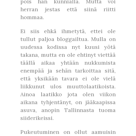
pois han kunnialla. Mutta voi
herran jestas että siinä riitti
hommaa.
Ei siis ehkä ihmetytä, ettei ole
tullut paljoa bloggailtua. Mulla on
uudessa kodissa nyt kuusi yötä
takana, mutta en ole ehtinyt viettää
täällä aikaa yhtään nukkumista
enempää ja sehän tarkoittaa sitä,
että yksikään tavara ei ole vielä
liikkunut ulos muuttolaatikoista.
Ainoa laatikko jota olen viikon
aikana tyhjentänyt, on jääkaapissa
asuva, anopin Tallinnasta tuoma
siiderikeissi.
Pukeutuminen on ollut aamuisin