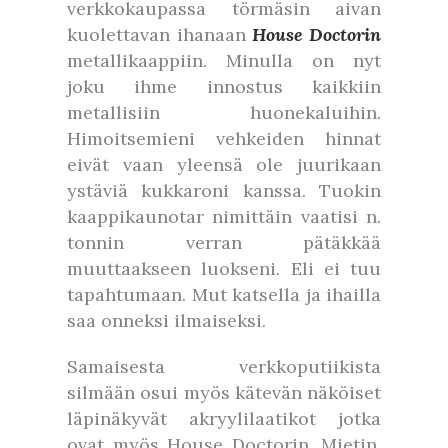
verkkokaupassa törmäsin aivan
kuolettavan ihanaan
House Doctorin
metallikaappiin. Minulla on nyt
joku ihme innostus kaikkiin
metallisiin huonekaluihin.
Himoitsemieni vehkeiden hinnat
eivät vaan yleensä ole juurikaan
ystäviä kukkaroni kanssa. Tuokin
kaappikaunotar nimittäin vaatisi n.
tonnin verran pätäkkää
muuttaakseen luokseni. Eli ei tuu
tapahtumaan. Mut katsella ja ihailla
saa onneksi ilmaiseksi.
Samaisesta verkkoputiikista
silmään osui myös kätevän näköiset
läpinäkyvät akryylilaatikot jotka
ovat myös House Doctorin. Mietin,