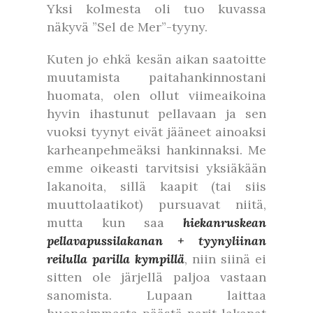
Yksi kolmesta oli tuo kuvassa
näkyvä ”Sel de Mer”-tyyny.
Kuten jo ehkä kesän aikan saatoitte
muutamista paitahankinnostani
huomata, olen ollut viimeaikoina
hyvin ihastunut pellavaan ja sen
vuoksi tyynyt eivät jääneet ainoaksi
karheanpehmeäksi hankinnaksi. Me
emme oikeasti tarvitsisi yksiäkään
lakanoita, sillä kaapit (tai siis
muuttolaatikot) pursuavat niitä,
mutta kun saa
hiekanruskean
pellavapussilakanan + tyynyliinan
reilulla parilla kympillä
, niin siinä ei
sitten ole järjellä paljoa vastaan
sanomista. Lupaan laittaa