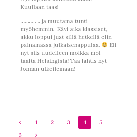
Kuullaan taas!
………….. ja muutama tunti
myöhemmin.. Kävi aika klassiset,
akku loppui just sillä hetkellä olin
painamassa julkaisenappulaa.
Eli
nyt siis uudelleen moikka moi
täältä Helsingistä! Tää lähtis nyt
Jonnan ulkoilemaan!
1
2
3
4
5
6