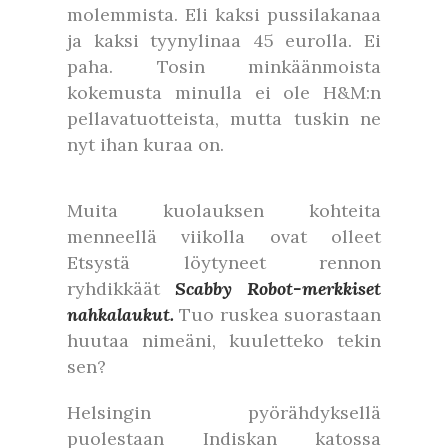
molemmista. Eli kaksi pussilakanaa
ja kaksi tyynylinaa 45 eurolla. Ei
paha. Tosin minkäänmoista
kokemusta minulla ei ole H&M:n
pellavatuotteista, mutta tuskin ne
nyt ihan kuraa on.
Muita kuolauksen kohteita
menneellä viikolla ovat olleet
Etsystä löytyneet rennon
ryhdikkäät
Scabby Robot-merkkiset
nahkalaukut.
Tuo ruskea suorastaan
huutaa nimeäni, kuuletteko tekin
sen?
Helsingin pyörähdyksellä
puolestaan Indiskan katossa