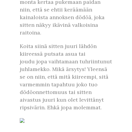
monta kertaa pukemaan paidan
niin, että se ehtii keräämään
kainaloista annoksen dödöä, joka
sitten näkyy ikävinä valkoisina
raitoina.
Koita siinä sitten juuri lähdön
kiireessä putsata asua tai
joudu jopa vaihtamaan tuhriintunut
juhlamekko. Mikä ärsytys! Yleensä
se on niin, että mitä kiireempi, sitä
varmemmin tapahtuu joko tuo
dödöonnettomuus tai sitten
aivastus juuri kun olet levittänyt
ripsivärin. Ehkä jopa molemmat.