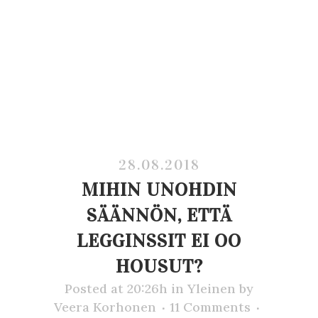
28.08.2018
MIHIN UNOHDIN
SÄÄNNÖN, ETTÄ
LEGGINSSIT EI OO
HOUSUT?
Posted at 20:26h
in
Yleinen
by
Veera Korhonen
11 Comments