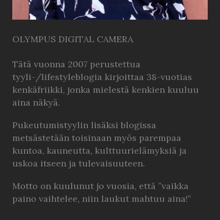
OLYMPUS DIGITAL CAMERA
Tätä vuonna 2007 perustettua
tyyli-/lifestyleblogia kirjoittaa 38-vuotias
kenkäfriikki, jonka mielestä kenkien kuuluu
aina näkyä.
Pukeutumistyylin lisäksi blogissa
metsästetään toisinaan myös parempaa
kuntoa, kauneutta, kulttuurielämyksiä ja
uskoa itseen ja tulevaisuuteen.
Motto on kuulunut jo vuosia, että ”vaikka
paino vaihtelee, niin laukut mahtuu aina!”