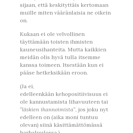
sijaan, että keskityttäis kertomaan
muille miten vääränlaisia ne oikein
on.
Kukaan ei ole velvollinen
täyttämään toisten ihmisten
kauneusihanteita. Mutta kaikkien
meidän olis hyvä tulla itsemme
kanssa toimeen. Itsestään kun ei
pääse hetkeksikään eroon.
(Ja ei,
edelleenkään kehopositiivisuus ei
ole kannustamista lihavuuteen tai
”läskien ihannoimista”
, jos joku nyt
edelleen on (aika moni tuntuu
olevan) siinä käsittämättömässä
harhaluulossa.)