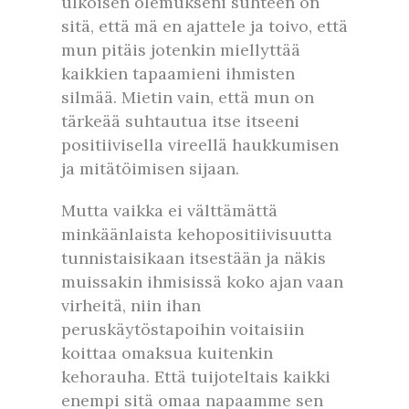
ulkoisen olemukseni suhteen on
sitä, että mä en ajattele ja toivo, että
mun pitäis jotenkin miellyttää
kaikkien tapaamieni ihmisten
silmää. Mietin vain, että mun on
tärkeää suhtautua itse itseeni
positiivisella vireellä haukkumisen
ja mitätöimisen sijaan.
Mutta vaikka ei välttämättä
minkäänlaista kehopositiivisuutta
tunnistaisikaan itsestään ja näkis
muissakin ihmisissä koko ajan vaan
virheitä, niin ihan
peruskäytöstapoihin voitaisiin
koittaa omaksua kuitenkin
kehorauha. Että tuijoteltais kaikki
enempi sitä omaa napaamme sen