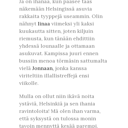
Ja on ihanaa, kun pääsee taas
näkemään Helsingissä asuvia
rakkaita tyyppejä useammin. Olin
nähnyt
Iinaa
viimeksi yli kaksi
kuukautta sitten, joten kiljuin
riemusta, kun tänään ehdittiin
yhdessä lounaalle ja ottamaan
asukuvat. Kampissa juuri ennen
bussiin menoa törmäsin sattumalta
vielä
Jonnaan,
jonka kanssa
viriteltiin illallistreffejä ensi
viikolle.
Mulla on ollut niin ikävä noita
ystäviä, Helsinkiä ja sen ihania
ravintoloita! Mä olen ihan varma,
että syksystä on tulossa monin
tavoin mennyttä kesää parempi.