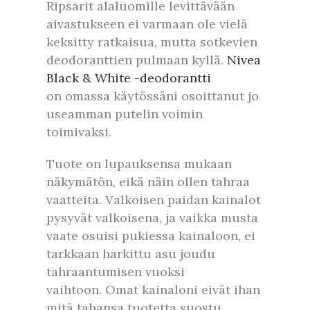
Ripsarit alaluomille levittävään
aivastukseen ei varmaan ole vielä
keksitty ratkaisua, mutta sotkevien
deodoranttien pulmaan kyllä.
Nivea
Black & White -deodorantti
on omassa käytössäni osoittanut jo
useamman putelin voimin
toimivaksi.
Tuote on lupauksensa mukaan
näkymätön, eikä näin ollen tahraa
vaatteita. Valkoisen paidan kainalot
pysyvät valkoisena, ja vaikka musta
vaate osuisi pukiessa kainaloon, ei
tarkkaan harkittu asu joudu
tahraantumisen vuoksi
vaihtoon. Omat kainaloni eivät ihan
mitä tahansa tuotetta suostu