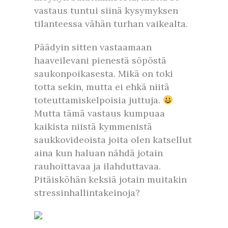
vastaus tuntui siinä kysymyksen
tilanteessa vähän turhan vaikealta.
Päädyin sitten vastaamaan
haaveilevani pienestä söpöstä
saukonpoikasesta. Mikä on toki
totta sekin, mutta ei ehkä niitä
toteuttamiskelpoisia juttuja.
Mutta tämä vastaus kumpuaa
kaikista niistä kymmenistä
saukkovideoista joita olen katsellut
aina kun haluan nähdä jotain
rauhoittavaa ja ilahduttavaa.
Pitäisköhän keksiä jotain muitakin
stressinhallintakeinoja?