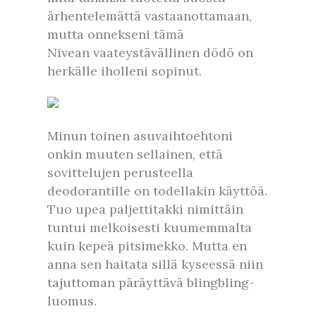
ärhentelemättä vastaanottamaan,
mutta onnekseni tämä
Nivean vaateystävällinen dödö on
herkälle iholleni sopinut.
Minun toinen asuvaihtoehtoni
onkin muuten sellainen, että
sovittelujen perusteella
deodorantille on todellakin käyttöä.
Tuo upea paljettitakki nimittäin
tuntui melkoisesti kuumemmalta
kuin kepeä pitsimekko. Mutta en
anna sen haitata sillä kyseessä niin
tajuttoman päräyttävä blingbling-
luomus.