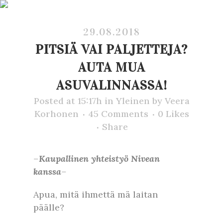
29.08.2018
PITSIÄ VAI PALJETTEJA?
AUTA MUA
ASUVALINNASSA!
Posted at 15:17h
in
Yleinen
by
Veera
Korhonen
45 Comments
0
Likes
Share
–
Kaupallinen
yhteistyö
Nivean
kanssa
–
Apua, mitä ihmettä mä laitan
päälle?