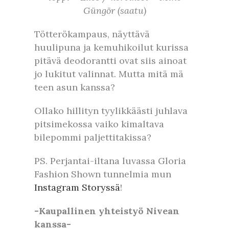
Güngör (saatu)
Tötterökampaus, näyttävä
huulipuna ja kemuhikoilut kurissa
pitävä deodorantti ovat siis ainoat
jo lukitut valinnat. Mutta mitä mä
teen asun kanssa?
Ollako hillityn tyylikkäästi juhlava
pitsimekossa vaiko kimaltava
bilepommi paljettitakissa?
PS. Perjantai-iltana luvassa Gloria
Fashion Shown tunnelmia mun
Instagram Storyssä
!
-Kaupallinen yhteistyö Nivean
kanssa-