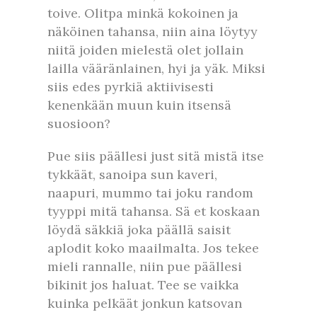
toive. Olitpa minkä kokoinen ja
näköinen tahansa, niin aina löytyy
niitä joiden mielestä olet jollain
lailla vääränlainen, hyi ja yäk. Miksi
siis edes pyrkiä aktiivisesti
kenenkään muun kuin itsensä
suosioon?
Pue siis päällesi just sitä mistä itse
tykkäät, sanoipa sun kaveri,
naapuri, mummo tai joku random
tyyppi mitä tahansa. Sä et koskaan
löydä säkkiä joka päällä saisit
aplodit koko maailmalta. Jos tekee
mieli rannalle, niin pue päällesi
bikinit jos haluat. Tee se vaikka
kuinka pelkäät jonkun katsovan