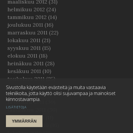
maaliskuu 2012
(31)
helmikuu 2012
(24)
tammikuu 2012
(14)
joulukuu 2011
(16)
marraskuu 2011
(22)
lokakuu 2011
(21)
syyskuu 2011
(15)
elokuu 2011
(18)
heinäkuu 2011
(28)
kesäkuu 2011
(10)
toukokuu 2011
(25)
huhtikuu 2011
(22)
Sivustolla käytetään evästeitä ja muita vastaavia
tekniikoita, jotta käyttö olisi sujuvampaa ja mainokset
maaliskuu 2011
(17)
kiinnostavampia.
helmikuu 2011
(30)
LISÄTIETOJA
tammikuu 2011
(30)
joulukuu 2010
(11)
YMMÄRRÄN
marraskuu 2010
(16)
lokakuu 2010
(21)