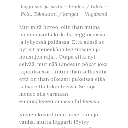
legginssit ja paita – Lindex / takki –
Pola, Tokmanni / kengät – Vagabond
Mut mitä hittoo, olin ihan muina
naisina isolla kirkolla legginseissä
ja lyhyessä paidassa! Että missä se
nyt sit meneekään legginssien ja
housujen raja… Otapa siitä nyt
selvää, mut nää Lindexin pökät joka
tapauksessa tuntuu ihan sellaisilta,
että on ihan oikeasti pukeissa eikä
kalsareilla liikenteessä. Se raja
menee siis varmaan
enimmäkseen omassa fiiliksessä.
Kuvien kuviollinen pusero on jo
vanha, mutta leggarit löytyy