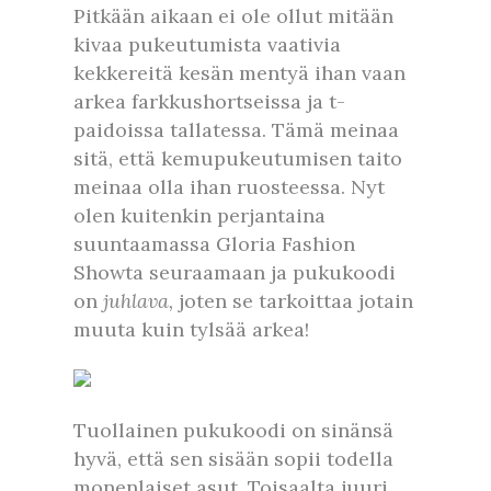
Pitkään aikaan ei ole ollut mitään
kivaa pukeutumista vaativia
kekkereitä kesän mentyä ihan vaan
arkea farkkushortseissa ja t-
paidoissa tallatessa. Tämä meinaa
sitä, että kemupukeutumisen taito
meinaa olla ihan ruosteessa. Nyt
olen kuitenkin perjantaina
suuntaamassa Gloria Fashion
Showta seuraamaan ja pukukoodi
on
juhlava,
joten se tarkoittaa jotain
muuta kuin tylsää arkea!
Tuollainen pukukoodi on sinänsä
hyvä, että sen sisään sopii todella
monenlaiset asut. Toisaalta juuri