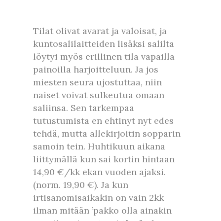
Tilat olivat avarat ja valoisat, ja
kuntosalilaitteiden lisäksi salilta
löytyi myös erillinen tila vapailla
painoilla harjoitteluun. Ja jos
miesten seura ujostuttaa, niin
naiset voivat sulkeutua omaan
saliinsa. Sen tarkempaa
tutustumista en ehtinyt nyt edes
tehdä, mutta allekirjoitin sopparin
samoin tein. Huhtikuun aikana
liittymällä kun sai kortin hintaan
14,90 €/kk ekan vuoden ajaksi.
(norm. 19,90 €). Ja kun
irtisanomisaikakin on vain 2kk
ilman mitään ’pakko olla ainakin