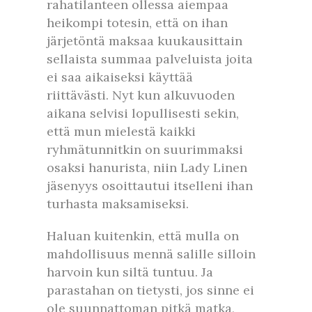
rahatilanteen ollessa aiempaa
heikompi totesin, että on ihan
järjetöntä maksaa kuukausittain
sellaista summaa palveluista joita
ei saa aikaiseksi käyttää
riittävästi. Nyt kun alkuvuoden
aikana selvisi lopullisesti sekin,
että mun mielestä kaikki
ryhmätunnitkin on suurimmaksi
osaksi hanurista, niin Lady Linen
jäsenyys osoittautui itselleni ihan
turhasta maksamiseksi.
Haluan kuitenkin, että mulla on
mahdollisuus mennä salille silloin
harvoin kun siltä tuntuu. Ja
parastahan on tietysti, jos sinne ei
ole suunnattoman pitkä matka,