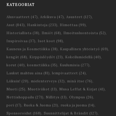
KATEGORIAT
Alusvaatteet
(47)
Arkikuva
(47)
Asusteet
(127)
Asut
(843)
Hankintoja
(233)
Himottaa
(99)
Historiallista
(38)
Ilmiöt
(68)
Ilmoitusluontoista
(52)
Inspiroivaa
(37)
Isot koot
(98)
Kauneus ja Kosmetiikka
(38)
Kaupallinen yhteistyö
(69)
kengät
(68)
Kirppislöydöt
(23)
Kokeilumielellä
(40)
korut
(40)
kosmetiikka
(35)
Kuulumisia
(277)
Laukut mahtuu aina
(81)
lempivaatteet
(24)
Liikuin!
(20)
mielenterveys
(32)
minä itse
(76)
Muoti
(25)
Muotiviikot
(13)
Musa Leffat & Kirjat
(41)
Nettishoppailu
(271)
Nillitys
(13)
Olympus
(26)
pori
(17)
Ruoka & Juoma
(21)
ruoka ja juoma
(14)
Sponsoroidut
(168)
Suunnittelijat & Brändit
(127)