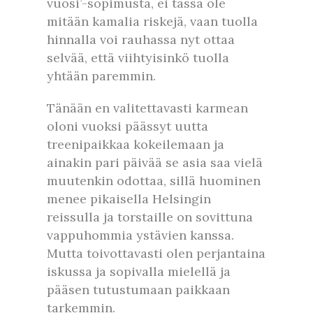
vuosi’-sopimusta, ei tässä ole
mitään kamalia riskejä, vaan tuolla
hinnalla voi rauhassa nyt ottaa
selvää, että viihtyisinkö tuolla
yhtään paremmin.
Tänään en valitettavasti karmean
oloni vuoksi päässyt uutta
treenipaikkaa kokeilemaan ja
ainakin pari päivää se asia saa vielä
muutenkin odottaa, sillä huominen
menee pikaisella Helsingin
reissulla ja torstaille on sovittuna
vappuhommia ystävien kanssa.
Mutta toivottavasti olen perjantaina
iskussa ja sopivalla mielellä ja
pääsen tutustumaan paikkaan
tarkemmin.