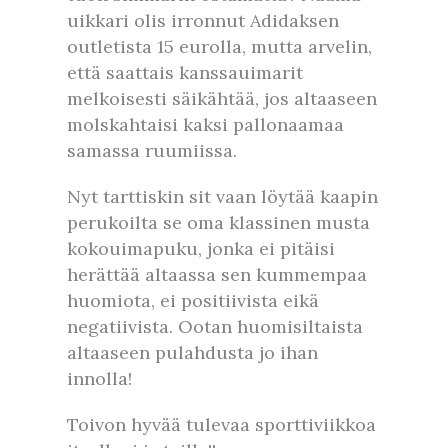
uikkari olis irronnut Adidaksen
outletista 15 eurolla, mutta arvelin,
että saattais kanssauimarit
melkoisesti säikähtää, jos altaaseen
molskahtaisi kaksi pallonaamaa
samassa ruumiissa.
Nyt tarttiskin sit vaan löytää kaapin
perukoilta se oma klassinen musta
kokouimapuku, jonka ei pitäisi
herättää altaassa sen kummempaa
huomiota, ei positiivista eikä
negatiivista. Ootan huomisiltaista
altaaseen pulahdusta jo ihan
innolla!
Toivon hyvää tulevaa sporttiviikkoa