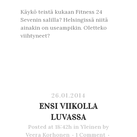
Käykö teistä kukaan Fitness 24
Sevenin salilla? Helsingissä niitä
ainakin on useampikin. Oletteko
viihtyneet?
26.01.2014
ENSI VIIKOLLA
LUVASSA
Posted at 18:42h
in
Yleinen
by
Veera Korhonen
1 Comment