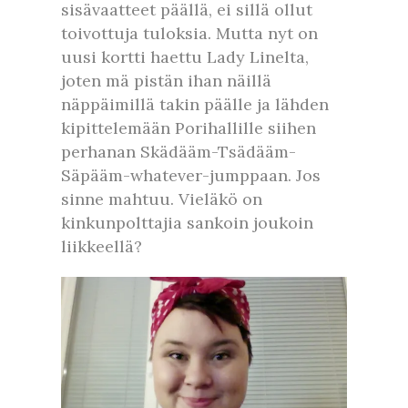
sisävaatteet päällä, ei sillä ollut
toivottuja tuloksia. Mutta nyt on
uusi kortti haettu Lady Linelta,
joten mä pistän ihan näillä
näppäimillä takin päälle ja lähden
kipittelemään Porihallille siihen
perhanan Skädääm-Tsädääm-
Säpääm-whatever-jumppaan. Jos
sinne mahtuu. Vieläkö on
kinkunpolttajia sankoin joukoin
liikkeellä?