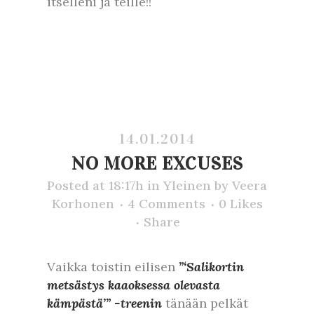
itselleni ja teille!!
14.01.2014
NO MORE EXCUSES
Posted at 18:17h
in
Yleinen
by
Veera
Korhonen
4 Comments
0
Likes
Share
Vaikka toistin eilisen
”‘Salikortin
metsästys kaaoksessa olevasta
kämpästä’” -treenin
tänään pelkät