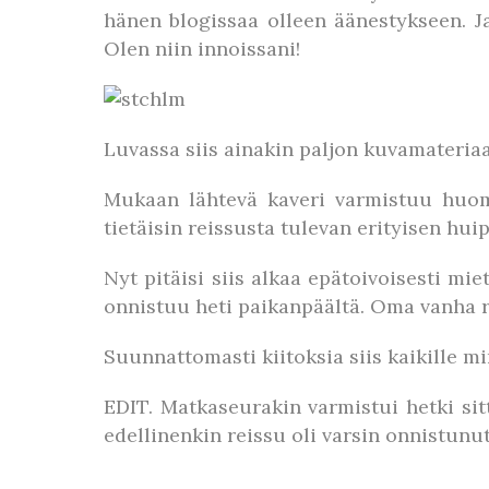
hänen blogissaa olleen äänestykseen. Ja
Olen niin innoissani!
Luvassa siis ainakin paljon kuvamateriaa
Mukaan lähtevä kaveri varmistuu huomen
tietäisin reissusta tulevan erityisen hui
Nyt pitäisi siis alkaa epätoivoisesti mi
onnistuu heti paikanpäältä. Oma vanha r
Suunnattomasti kiitoksia siis kaikille mi
EDIT. Matkaseurakin varmistui hetki si
edellinenkin reissu oli varsin onnistunut