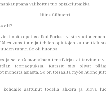
ttumankauppana valikoitui tuo opiskelupaikka.
a oli?
estinnän opetus alkoi Porissa vasta vuotta ennen k
ähes vuosittain ja tehden opintojen suunnittelust
muuden tunne. Se oli huonoa.
s ja se, että montakaan tenttikirjaa ei tarvinnut v
ään teoriaopuksia. Kurssit siis olivat pääas
 monesta asiasta. Se on toisaalta myös huono juttu
kohdalle sattunut todella ahkera ja luova luok