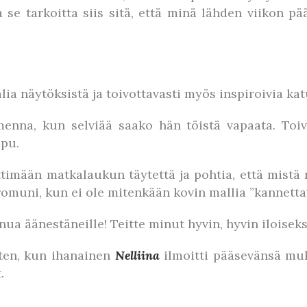
 se tarkoitta siis sitä, että minä lähden viikon p
lia näytöksistä ja toivottavasti myös inspiroivia k
na, kun selviää saako hän töistä vapaata. Toivot
ppu.
ettimään matkalaukun täytettä ja pohtia, että mist
omuni, kun ei ole mitenkään kovin mallia ”kannetta
nua äänestäneille! Teitte minut hyvin, hyvin iloiseks
tten, kun ihanainen
Nelliina
ilmoitti pääsevänsä muk
.