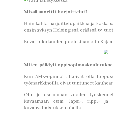
Missä suoritit harjoittelut?
Hain kahta harjoittelupaikkaa ja kosk
ensin syksyn Helsingissä eräässä tv-tuo
Kevät lukukauden puolestaan olin Kajaa
Miten päädyit oppisopimuskoulutukse
Kun AMK-opinnot alkoivat olla loppusuo
työmarkkinoilla eivät tuntuneet kauhean 
Olin jo useamman vuoden työskennell
kuvaamaan esim. lapsi-, rippi- ja
kuvanvalmistuksen ohella.