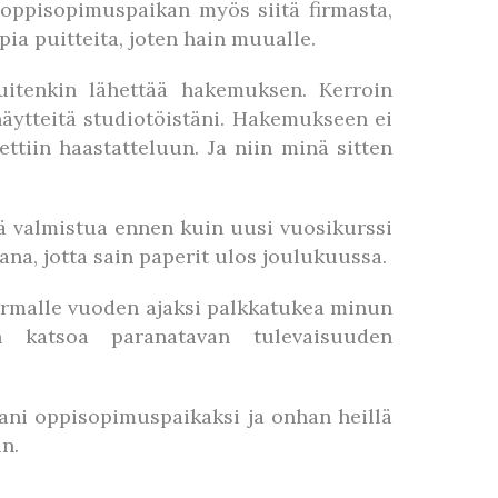
 oppisopimuspaikan myös siitä firmasta,
ia puitteita, joten hain muualle.
kuitenkin lähettää hakemuksen. Kerroin
anäytteitä studiotöistäni. Hakemukseen ei
ttiin haastatteluun. Ja niin minä sitten
iä valmistua ennen kuin uusi vuosikurssi
a, jotta sain paperit ulos joulukuussa.
firmalle vuoden ajaksi palkkatukea minun
in katsoa paranatavan tulevaisuuden
kkani oppisopimuspaikaksi ja onhan heillä
n.