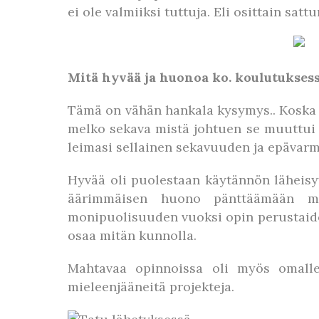
ei ole valmiiksi tuttuja. Eli osittain sa
Mitä hyvää ja huonoa ko. koulutuksess
Tämä on vähän hankala kysymys.. Koska vi
melko sekava mistä johtuen se muuttui l
leimasi sellainen sekavuuden ja epävar
Hyvää oli puolestaan käytännön läheisyy
äärimmäisen huono pänttäämään mit
monipuolisuuden vuoksi opin perustaidot
osaa mitän kunnolla.
Mahtavaa opinnoissa oli myös omalle 
mieleenjääneitä projekteja.