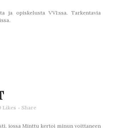
a ja opiskelusta VVI:ssa. Tarkentavia
issa.
T
0
Likes
Share
ti, jossa Minttu kertoi minun voittaneen