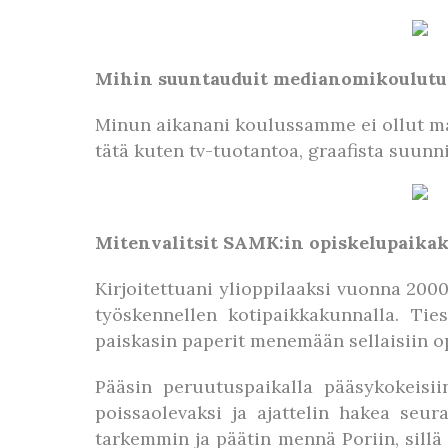
Mihin suuntauduit medianomikoulutu
Minun aikanani koulussamme ei ollut mah
tätä kuten tv-tuotantoa, graafista suunni
Mitenvalitsit SAMK:in opiskelupaikak
Kirjoitettuani ylioppilaaksi vuonna 200
työskennellen kotipaikkakunnalla. Tie
paiskasin paperit menemään sellaisiin op
Pääsin peruutuspaikalla pääsykokeisii
poissaolevaksi ja ajattelin hakea seu
tarkemmin ja päätin mennä Poriin, sillä 