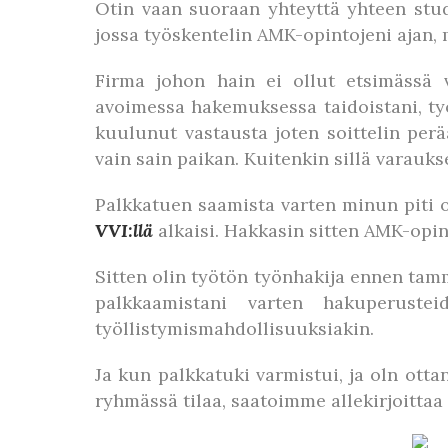
Otin vaan suoraan yhteyttä yhteen stud
jossa työskentelin AMK-opintojeni ajan, 
Firma johon hain ei ollut etsimässä v
avoimessa hakemuksessa taidoistani, työh
kuulunut vastausta joten soittelin perä
vain sain paikan. Kuitenkin sillä varauks
Palkkatuen saamista varten minun piti o
VVI:llä
alkaisi. Hakkasin sitten AMK-opi
Sitten olin työtön työnhakija ennen tam
palkkaamistani varten hakuperustei
työllistymismahdollisuuksiakin.
Ja kun palkkatuki varmistui, ja oln otta
ryhmässä tilaa, saatoimme allekirjoittaa