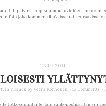
kan lähipäivinä oppisopimuskuvioiden anatomiast
len niihin joko kommenttiboksissa tai seuraavissa os
23.01.2011
ILOISESTI YLLÄTTYNY
7h
in
Yleinen
by
Veera Korhonen
15 Comments
le lötkösununtaille, kun sähköpostissa lymyili vies