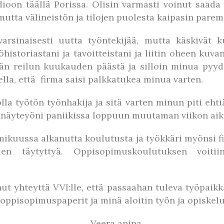
ioon täällä Porissa. Olisin varmasti voinut saada
mutta välineistön ja tilojen puolesta kaipasin paremp
arsinaisesti uutta työntekijää, mutta käskivät 
istoriastani ja tavoitteistani ja liitin oheen kuv
än reilun kuukauden päästä ja silloin minua pyyde
ella, että firma saisi palkkatukea minua varten.
lla työtön työnhakija ja sitä varten minun piti eht
nnäyteyöni paniikissa loppuun muutaman viikon aikan
mikuussa alkanutta koulutusta ja työkkäri myönsi 
den täytyttyä. Oppisopimuskoulutuksen voiti
nut yhteyttä VVI:lle, että passaahan tuleva työpai
 oppisopimuspaperit ja minä aloitin työn ja opiskelu