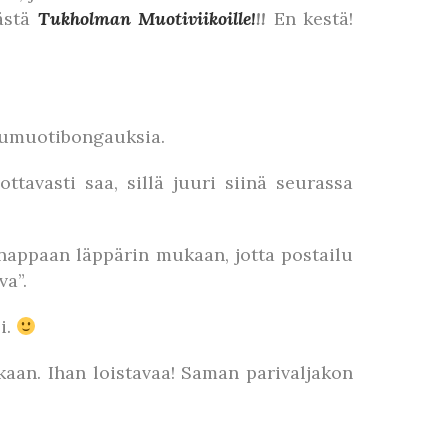
äästä
Tukholman Muotiviikoille!
!!
En kestä!
atumuotibongauksia.
tavasti saa, sillä juuri siinä seurassa
ä nappaan läppärin mukaan, jotta postailu
va”.
i.
aan. Ihan loistavaa! Saman parivaljakon