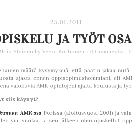
23.01.2011
PISKELU JA TYÖT OSA
3h
in
Yleinen
by
Veera Korhonen
0 Comments
0
sellainen määrä kysymyksiä, että päätin jakaa niitä
 tuosta ajasta ennen oppisopimushommiani, eli AMK
sena valokuvia AMK-opintojeni ajalta koulusta ja työ
t siis käynyt?
akunnan AMK:ssa
Porissa (aloitusvuosi 2001) ja va
en ym. vuoksi. Ja sen jälkeen olen opiskellut opp