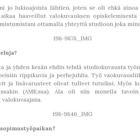
i jo lukioajoista lähtien, joten se oli ehkä ainoa 
 aikaa haaveillut valokuvauksen opiskelemisesta
stumistani ottamalla yhteyttä studioon joka minua
eluja?
ta ja yhden kesän ehdin tehdä studiokuvausta työn 
peisiin rippikuvia ja perhejuhlia. Työ vaokuvauslii
it ja lisävarusteet olivat tulleet tutuiksi. Myös
ssakin (AMK:ssa). Ala oli siis monella tavoi
 valokuvaajana.
pisopimustyöpaikan?