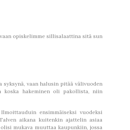
aan opiskelimme sillisalaattina sitä sun
a syksynä, vaan halusin pitää välivuoden
a koska hakeminen oli pakollista, niin
. Ilmoittauduin ensimmäiseksi vuodeksi
alven aikana kuitenkin ajattelin asiaa
tä olisi mukava muuttaa kaupunkiin, jossa