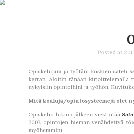
O
Posted at 21:1
Opiskelujani ja työtäni koskien sateli 
kerran. Aloitin tänään kirjoittelemalla
nykyisiin opintoihini ja työhön. Kuvituk
Mitä kouluja/opintosysteemejä olet ny
Opiskelin lukion jälkeen viestintää
Sat
2007, opintojen hieman venähdettyä töid
myöhemmin)