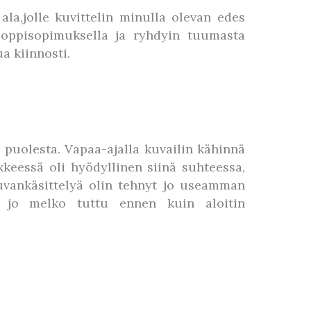
ala,jolle kuvittelin minulla olevan edes
 oppisopimuksella ja ryhdyin tuumasta
 kiinnosti.
puolesta. Vapaa-ajalla kuvailin kähinnä
kkeessä oli hyödyllinen siinä suhteessa,
 kuvankäsittelyä olin tehnyt jo useamman
n jo melko tuttu ennen kuin aloitin