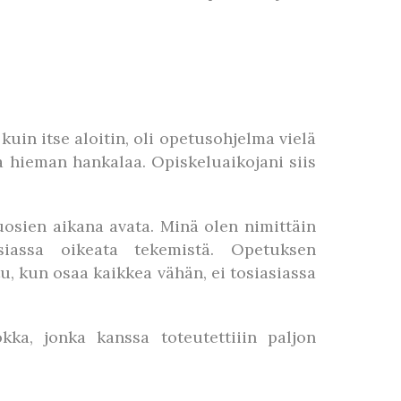
uin itse aloitin, oli opetusohjelma vielä
a hieman hankalaa. Opiskeluaikojani siis
uosien aikana avata. Minä olen nimittäin
iassa oikeata tekemistä. Opetuksen
, kun osaa kaikkea vähän, ei tosiasiassa
ka, jonka kanssa toteutettiiin paljon