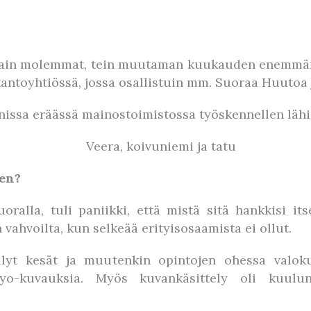
a sain molemmat, tein muutaman kuukauden enemmän
tantoyhtiössä, jossa osallistuin mm. Suoraa Huutoa
nissa eräässä mainostoimistossa työskennellen lähi
en?
ralla, tuli paniikki, että mistä sitä hankkisi i
vahvoilta, kun selkeää erityisosaamista ei ollut.
yt kesät ja muutenkin opintojen ohessa valokuv
 yo-kuvauksia. Myös kuvankäsittely oli kuul