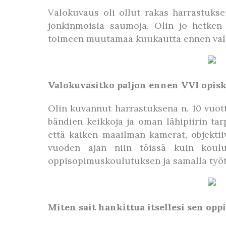
Valokuvaus oli ollut rakas harrastuksen
jonkinmoisia saumoja. Olin jo hetken
toimeen muutamaa kuukautta ennen valmi
Valokuvasitko paljon ennen VVI opisk
Olin kuvannut harrastuksena n. 10 vuot
bändien keikkoja ja oman lähipiirin tar
että kaiken maailman kamerat, objektiiv
vuoden ajan niin töissä kuin koulu
oppisopimuskoulutuksen ja samalla työt
Miten sait hankittua itsellesi sen op