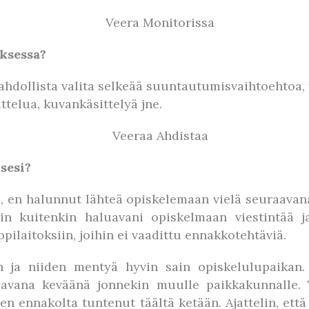
ksessa?
dollista valita selkeää suuntautumisvaihtoehtoa, v
ttelua, kuvankäsittelyä jne.
sesi?
0, en halunnut lähteä opiskelemaan vielä seuraavan
sin kuitenkin haluavani opiskelmaan viestintää j
pilaitoksiin, joihin ei vaadittu ennakkotehtäviä.
n ja niiden mentyä hyvin sain opiskelulupaikan
raavana keväänä jonnekin muulle paikkakunnalle. T
en ennakolta tuntenut täältä ketään. Ajattelin, et