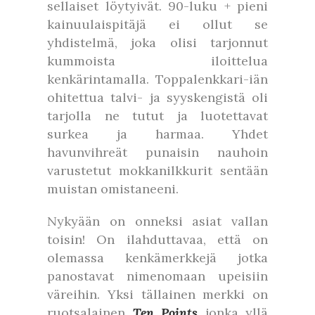
sellaiset löytyivät. 90-luku + pieni
kainuulaispitäjä ei ollut se
yhdistelmä, joka olisi tarjonnut
kummoista iloittelua
kenkärintamalla. Toppalenkkari-iän
ohitettua talvi- ja syyskengistä oli
tarjolla ne tutut ja luotettavat
surkea ja harmaa. Yhdet
havunvihreät punaisin nauhoin
varustetut mokkanilkkurit sentään
muistan omistaneeni.
Nykyään on onneksi asiat vallan
toisin! On ilahduttavaa, että on
olemassa kenkämerkkejä jotka
panostavat nimenomaan upeisiin
väreihin. Yksi tällainen merkki on
ruotsalainen
Ten Points
jonka yllä