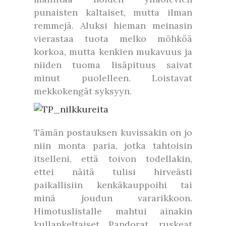
punaisten kaltaiset, mutta ilman
remmejä. Aluksi hieman meinasin
vierastaa tuota melko möhköä
korkoa, mutta kenkien mukavuus ja
niiden tuoma lisäpituus saivat
minut puolelleen. Loistavat
mekkokengät syksyyn.
Tämän postauksen kuvissakin on jo
niin monta paria, jotka tahtoisin
itselleni, että toivon todellakin,
ettei näitä tulisi hirveästi
paikallisiin kenkäkauppoihi tai
minä joudun vararikkoon.
Himotuslistalle mahtui ainakin
kullankeltaiset Pandorat, ruskeat