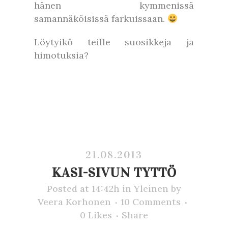
hänen kymmenissä
samannäköisissä farkuissaan.
Löytyikö teille suosikkeja ja
himotuksia?
21.08.2013
KASI-SIVUN TYTTÖ
Posted at 14:42h
in
Yleinen
by
Veera Korhonen
10 Comments
0
Likes
Share