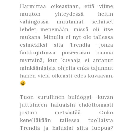
Harmittaa oikeastaan, että viime
muuton yhteydessä heitin
vahingossa muutamat sellaiset
lehdet menemään, missä oli itse
mukana. Minulla ei nyt ole tallessa
esimekiksi sitä Trendiä -jonka
farkkujutussa poseerasin naama
myrtsinä, kun kuvaaja ei antanut
minkäänlaisia ohjeita enkä tajunnut
hänen vielä oikeasti edes kuvaavan.
Tuon surullinen buldoggi -kuvan
juttuineen haluaisin ehdottomasti
jostain metsästää. Onko
kenelläkään tallessa tuollaista
Trendiä ja haluaisi siitä luopua?