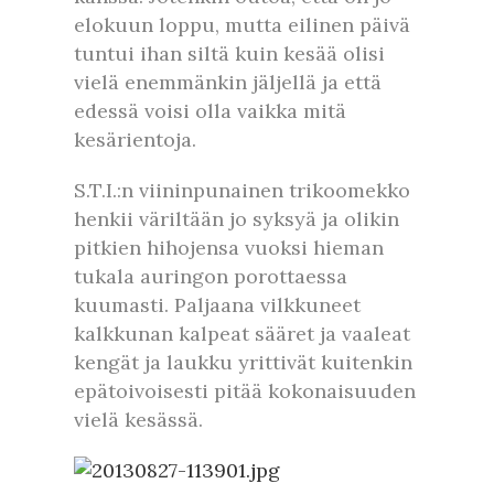
elokuun loppu, mutta eilinen päivä
tuntui ihan siltä kuin kesää olisi
vielä enemmänkin jäljellä ja että
edessä voisi olla vaikka mitä
kesärientoja.
S.T.I.:n viininpunainen trikoomekko
henkii väriltään jo syksyä ja olikin
pitkien hihojensa vuoksi hieman
tukala auringon porottaessa
kuumasti. Paljaana vilkkuneet
kalkkunan kalpeat sääret ja vaaleat
kengät ja laukku yrittivät kuitenkin
epätoivoisesti pitää kokonaisuuden
vielä kesässä.