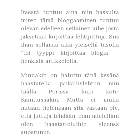
Itsestä tuntuu aina niin hassulta
miten tämä bloggaaminen tuntuu
olevan edelleen sellainen aihe josta
jaksetaan kirjoittaa lehtijuttuja. Siis
ihan sellaisia aika yleisellä tasolla
”toi tyyppi kirjoittaa blogia” -
henkisiä artikkeleita.
Minuakin on haluttu tänä kesänä
haastatella paikallislehtiin niin
täällä Porissa kuin koti-
Kainuussakin. Mutta ei mulla
mitään tietenkään sitä vastaan ole,
että juttuja tehdään, ihan mielelläni
olen haastatteluihin yleensä
suostunut.