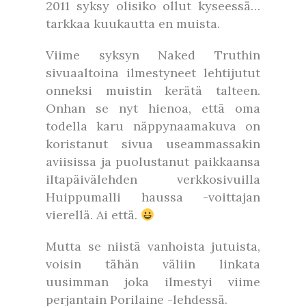
2011 syksy olisiko ollut kyseessä…
tarkkaa kuukautta en muista.
Viime syksyn Naked Truthin
sivuaaltoina ilmestyneet lehtijutut
onneksi muistin kerätä talteen.
Onhan se nyt hienoa, että oma
todella karu näppynaamakuva on
koristanut sivua useammassakin
aviisissa ja puolustanut paikkaansa
iltapäivälehden verkkosivuilla
Huippumalli haussa -voittajan
vierellä. Ai että.
Mutta se niistä vanhoista jutuista,
voisin tähän väliin linkata
uusimman joka ilmestyi viime
perjantain Porilaine -lehdessä.