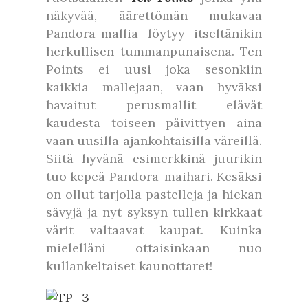
näkyvää, äärettömän mukavaa
Pandora-mallia löytyy itseltänikin
herkullisen tummanpunaisena. Ten
Points ei uusi joka sesonkiin
kaikkia mallejaan, vaan hyväksi
havaitut perusmallit elävät
kaudesta toiseen päivittyen aina
vaan uusilla ajankohtaisilla väreillä.
Siitä hyvänä esimerkkinä juurikin
tuo kepeä Pandora-maihari. Kesäksi
on ollut tarjolla pastelleja ja hiekan
sävyjä ja nyt syksyn tullen kirkkaat
värit valtaavat kaupat. Kuinka
mielelläni ottaisinkaan nuo
kullankeltaiset kaunottaret!