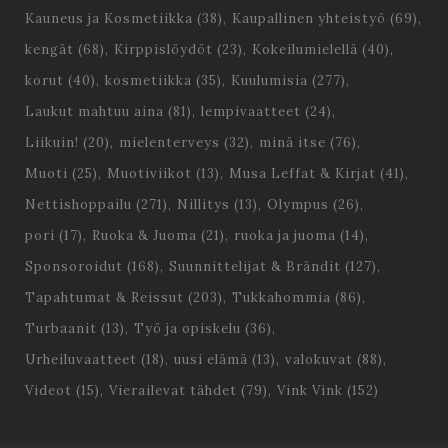
Kauneus ja Kosmetiikka
(38)
Kaupallinen yhteistyö
(69)
kengät
(68)
Kirppislöydöt
(23)
Kokeilumielellä
(40)
korut
(40)
kosmetiikka
(35)
Kuulumisia
(277)
Laukut mahtuu aina
(81)
lempivaatteet
(24)
Liikuin!
(20)
mielenterveys
(32)
minä itse
(76)
Muoti
(25)
Muotiviikot
(13)
Musa Leffat & Kirjat
(41)
Nettishoppailu
(271)
Nillitys
(13)
Olympus
(26)
pori
(17)
Ruoka & Juoma
(21)
ruoka ja juoma
(14)
Sponsoroidut
(168)
Suunnittelijat & Brändit
(127)
Tapahtumat & Reissut
(203)
Tukkahommia
(86)
Turbaanit
(13)
Työ ja opiskelu
(36)
Urheiluvaatteet
(18)
uusi elämä
(13)
valokuvat
(88)
Videot
(15)
Vierailevat tähdet
(79)
Vink Vink
(152)