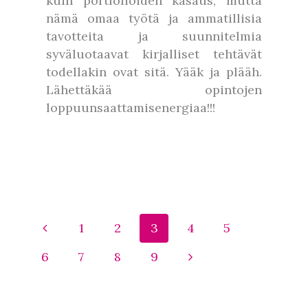
kuin portfolioiden kasaus, mutta
nämä omaa työtä ja ammatillisia
tavotteita ja suunnitelmia
syväluotaavat kirjalliset tehtävät
todellakin ovat sitä. Yääk ja plääh.
Lähettäkää opintojen
loppuunsaattamisenergiaa!!!
1
2
3
4
5
6
7
8
9