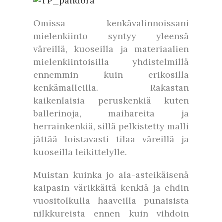
Omissa kenkävalinnoissani
mielenkiinto syntyy yleensä
väreillä, kuoseilla ja materiaalien
mielenkiintoisilla yhdistelmillä
ennemmin kuin erikosilla
kenkämalleilla. Rakastan
kaikenlaisia peruskenkiä kuten
ballerinoja, maihareita ja
herrainkenkiä, sillä pelkistetty malli
jättää loistavasti tilaa väreillä ja
kuoseilla leikittelylle.
Muistan kuinka jo ala-asteikäisenä
kaipasin värikkäitä kenkiä ja ehdin
vuositolkulla haaveilla punaisista
nilkkureista ennen kuin vihdoin