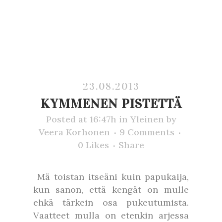
23.08.2013
KYMMENEN PISTETTÄ
Posted at 16:47h
in
Yleinen
by
Veera Korhonen
9 Comments
0
Likes
Share
Mä toistan itseäni kuin papukaija,
kun sanon, että kengät on mulle
ehkä tärkein osa pukeutumista.
Vaatteet mulla on etenkin arjessa