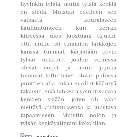
hyvinkin tylsiä, mutta tylsiä kenkiä
en siedä. Muistan edelleen sen
vatsasta kouraisseen
kauhuntunteen, kun kerran
kiireessä ulos juostuani tajusin,
että mulla oli tummien farkkujen
kanssa tummat, kärjistään kovin
tylsät nilkkurit joiden varressa
olevat soljet ja muut jujuna
toimivat killuttimet olivat piilossa
punttien alla. Aikaa ei ollut kääntyä
takaisin, eikä lahkeita voinut survoa
kenkien sisään, joten oli vaan
nieltävä ahdistuksensa ja juostava
tapaamiseen. Muistin nolon ja
tylsän kenkävalintani koko illan.