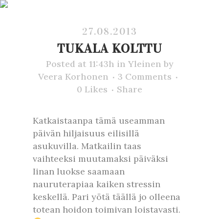
27.08.2013
TUKALA KOLTTU
Posted at 11:43h
in
Yleinen
by
Veera Korhonen
3 Comments
0
Likes
Share
Katkaistaanpa tämä useamman
päivän hiljaisuus eilisillä
asukuvilla. Matkailin taas
vaihteeksi muutamaksi päiväksi
Iinan luokse saamaan
nauruterapiaa kaiken stressin
keskellä. Pari yötä täällä jo olleena
totean hoidon toimivan loistavasti.