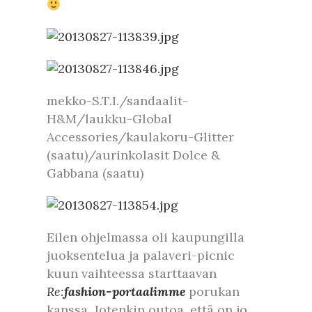
mekko-S.T.I./sandaalit-
H&M/laukku-Global
Accessories/kaulakoru-Glitter
(saatu)/aurinkolasit Dolce &
Gabbana (saatu)
Eilen ohjelmassa oli kaupungilla
juoksentelua ja palaveri-picnic
kuun vaihteessa starttaavan
Re:
fashion-portaalimme
porukan
kanssa. Jotenkin outoa, että on jo