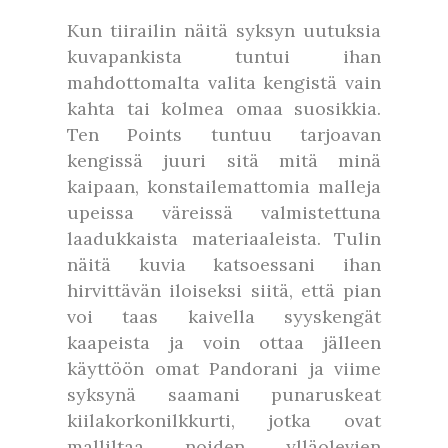
Kun tiirailin näitä syksyn uutuksia
kuvapankista tuntui ihan
mahdottomalta valita kengistä vain
kahta tai kolmea omaa suosikkia.
Ten Points tuntuu tarjoavan
kengissä juuri sitä mitä minä
kaipaan, konstailemattomia malleja
upeissa väreissä valmistettuna
laadukkaista materiaaleista. Tulin
näitä kuvia katsoessani ihan
hirvittävän iloiseksi siitä, että pian
voi taas kaivella syyskengät
kaapeista ja voin ottaa jälleen
käyttöön omat Pandorani ja viime
syksynä saamani punaruskeat
kiilakorkonilkkurti, jotka ovat
malliltaa noiden ylläolevien