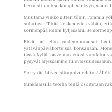
herra sitten itse kömpii sänkyyn, saan a
Muutama viikko sitten tönin Tommia yöl
sulattava: "Pitää koskea edes vähän, ett
sormenpää kiinni kyljessäni. Se sormenp
Ehkä mä elän vaaleanpunaiset lasit
ystävänpäiväkorteissa konsanaan. Monet
tässä kyllä kasvetaan vuosi vuodelta va
pysyvät arjessamme tulevaisuudessakin.
Sorry tää hirvee siirappivuodatus! Ällötä
Minkälaisilla teoilla teillä osoitetaan ra