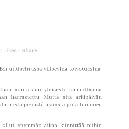
0
Likes
Share
n uutisvirrassa vilisevinä toivotuksina.
tään muitakaan yleisesti romanttisena
aan harrastettu. Mutta sitä arkipäivän
ta niistä pienistä asioista joita tuo mies
 ollut enemmän aikaa kiinnittää niihin