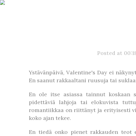
Posted at 00:1
Ystävänpäivä, Valentine's Day ei näkyny
En saanut rakkaaltani ruusuja tai suklaa
En ole itse asiassa tainnut koskaan 
pidettäviä lahjoja tai elokuvista tut
romantiikkaa on riittänyt ja erityisesti 
koko ajan tekee.
En tiedä onko pienet rakkauden teot e