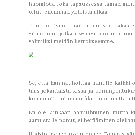
huomiota. Joka tapauksessa tämän minun
ollut enemmän yhteistä aikaa.
Tunnen itseni ihan hirmuisen rakastet
vitamiinini, jotka itse meinaan aina uno
valmiiksi meidän kerrokseemme.
Se, että hän nauhoittaa minulle kaikki o
taas jokailtaista kissa-ja koiranpentuku
kommenttiraitani siitäkin huolimatta, ett
En ole lainkaan aamuihminen, mutta kun
aamusta leiponut, ei herääminen olekaan
Iltaisin menen usein ennen Tommia sän