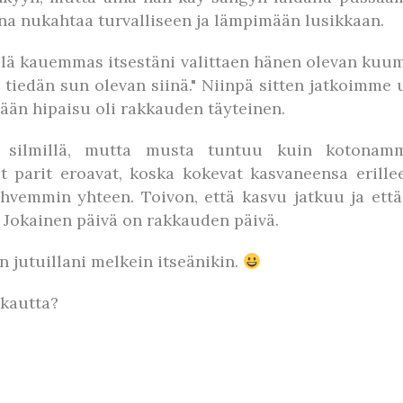
ina nukahtaa turvalliseen ja lämpimään lusikkaan.
lä kauemmas itsestäni valittaen hänen olevan kuu
ä tiedän sun olevan siinä." Niinpä sitten jatkoimme
ään hipaisu oli rakkauden täyteinen.
 silmillä, mutta musta tuntuu kuin kotonamm
 parit eroavat, koska kokevat kasvaneensa erillee
hvemmin yhteen. Toivon, että kasvu jatkuu ja että
 Jokainen päivä on rakkauden päivä.
n jutuillani melkein itseänikin.
kkautta?