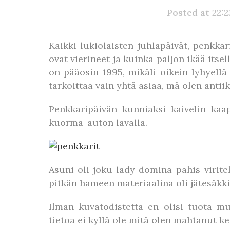
Posted at 22:
Kaikki lukiolaisten juhlapäivät, penkka
ovat vierineet ja kuinka paljon ikää its
on pääosin 1995, mikäli oikein lyhyellä
tarkoittaa vain yhtä asiaa, mä olen antiik
Penkkaripäivän kunniaksi kaivelin kaap
kuorma-auton lavalla.
Asuni oli joku lady domina-pahis-virite
pitkän hameen materiaalina oli jätesäkki.
Ilman kuvatodistetta en olisi tuota m
tietoa ei kyllä ole mitä olen mahtanut k