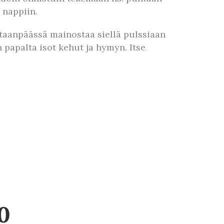
 nappiin.
altaanpäässä mainostaa siellä pulssiaan
 papalta isot kehut ja hymyn. Itse
0