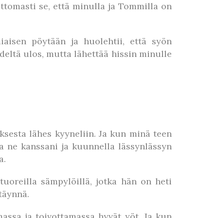
tomasti se, että minulla ja Tommilla on
iaisen pöytään ja huolehtii, että syön
deltä ulos, mutta lähettää hissin minulle
uksesta lähes kyyneliin. Ja kun minä teen
soa ne kanssani ja kuunnella lässynlässyn
a.
uoreilla sämpylöillä, jotka hän on heti
täynnä.
ssa ja toivottamassa hyvät yöt. Ja kun