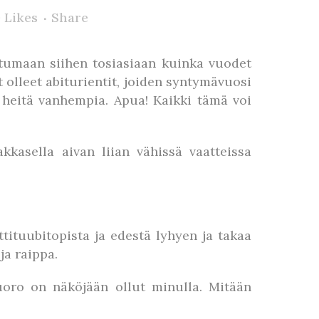
0
Likes
Share
ahtumaan siihen tosiasiaan kuinka vuodet
 olleet abiturientit, joiden syntymävuosi
n heitä vanhempia. Apua! Kaikki tämä voi
kkasella aivan liian vähissä vaatteissa
tituubitopista ja edestä lyhyen ja takaa
ja raippa.
uoro on näköjään ollut minulla. Mitään