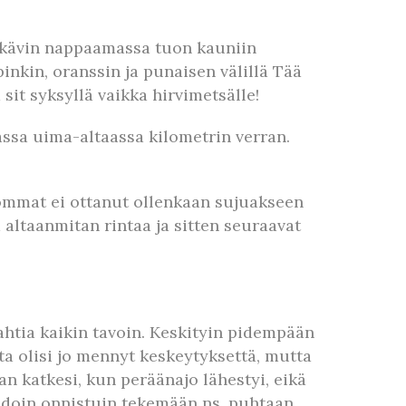
 kävin nappaamassa tuon kauniin
inkin, oranssin ja punaisen välillä Tää
sit syksyllä vaikka hirvimetsälle!
massa uima-altaassa kilometrin verran.
shommat ei ottanut ollenkaan sujuakseen
 altaanmitan rintaa ja sitten seuraavat
ahtia kaikin tavoin. Keskityin pidempään
a olisi jo mennyt keskeytyksettä, mutta
 katkesi, kun peräänajo lähestyi, eikä
ihdoin onnistuin tekemään ns. puhtaan