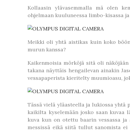
Kollaasin ylävasemmalla mä olen kemu
ohjelmaan kuuluneessa limbo-kisassa ja 
Meikki oli yhtä aistikas kuin koko böön
murun kanssa?
Kaikenmoisia mörköjä sitä oli näköjään
takana näyttäis hengailevan ainakin Jas
vessapaperista kieritelty muumioasu, joka
Tässä vielä yläasteella ja lukiossa yhtä
kaikilta kyselemään josko saan kuvaa lä
kuva kun on otettu baarin vessassa ja 
messissä eikä siitä tullut sanomista ei