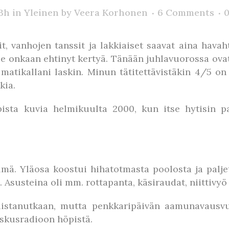
23h
in
Yleinen
by
Veera Korhonen
6 Comments
rit, vanhojen tanssit ja lakkiaiset saavat aina hav
elle onkaan ehtinyt kertyä. Tänään juhlavuorossa ovat
 matikallani laskin. Minun tätitettävistäkin 4/5 o
kia.
ista kuvia helmikuulta 2000, kun itse hytisin pa
lmä. Yläosa koostui hihatotmasta poolosta ja paljet
 Asusteina oli mm. rottapanta, käsiraudat, niittivyö 
uistanutkaan, mutta penkkaripäivän aamunavausv
eskusradioon höpistä.