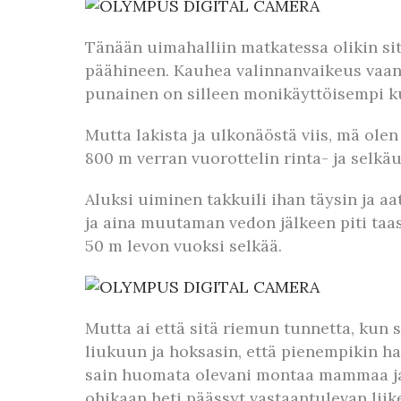
Tänään uimahalliin matkatessa olikin s
päähineen. Kauhea valinnanvaikeus vaan m
punainen on silleen monikäyttöisempi kui
Mutta lakista ja ulkonäöstä viis, mä olen
800 m verran vuorottelin rinta- ja selk
Aluksi uiminen takkuili ihan täysin ja a
ja aina muutaman vedon jälkeen piti taas
50 m levon vuoksi selkää.
Mutta ai että sitä riemun tunnetta, kun 
liukuun ja hoksasin, että pienempikin h
sain huomata olevani montaa mammaa ja p
ohikaan heti päässyt vastaantulevan lii