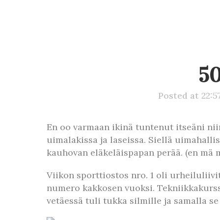
5
Posted at 22:5
En oo varmaan ikinä tuntenut itseäni ni
uimalakissa ja laseissa. Siellä uimahallis
kauhovan eläkeläispapan perää. (en mä mikä
Viikon sporttiostos nro. 1 oli urheilulii
numero kakkosen vuoksi. Tekniikkakurssin
vetäessä tuli tukka silmille ja samalla s