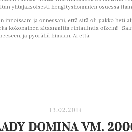
tan yhtäjaksoisesti hengityshommien osuessa ihan
en innoissani ja onnessani, että sitä oli pakko heti 
ka kokonainen altaanmitta rintauintia oikein!!” Sain
eseen, ja pyörällä himaan. Ai että.
13.02.2014
LADY DOMINA VM. 200