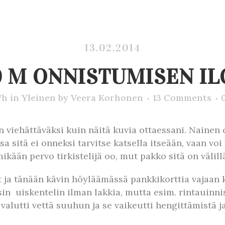
13.02.2014
0 M ONNISTUMISEN IL
7h
in
Yleinen
by
Veera Korhonen
13 Comments
in viehättäväksi kuin näitä kuvia ottaessani. Naine
sa sitä ei onneksi tarvitse katsella itseään, vaan voi
än pervo tirkistelijä oo, mut pakko sitä on välillä v
vit ja tänään kävin höyläämässä pankkikorttia vajaan
 uiskentelin ilman lakkia, mutta esim. rintauinniss
e valutti vettä suuhun ja se vaikeutti hengittämistä 