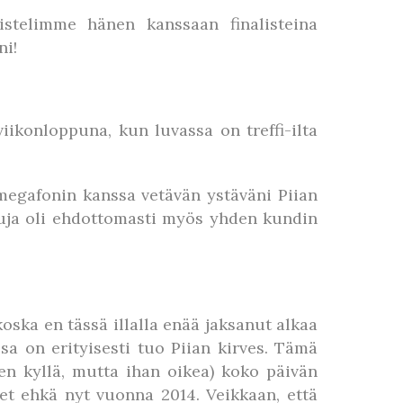
istelimme hänen kanssaan finalisteina
ni!
iikonloppuna, kun luvassa on treffi-ilta
megafonin kanssa vetävän ystäväni Piian
asuja oli ehdottomasti myös yhden kundin
oska en tässä illalla enää jaksanut alkaa
sa on erityisesti tuo Piian kirves. Tämä
en kyllä, mutta ihan oikea) koko päivän
set ehkä nyt vuonna 2014. Veikkaan, että