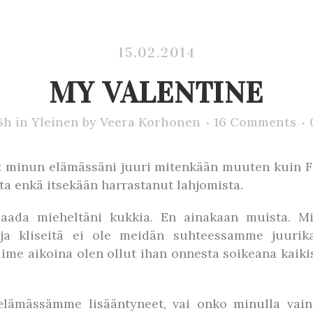
15.02.2014
MY VALENTINE
8h
in
Yleinen
by
Veera Korhonen
16 Comments
t minun elämässäni juuri mitenkään muuten kuin FB:
ta enkä itsekään harrastanut lahjomista.
saada mieheltäni kukkia. En ainakaan muista. Mi
tuja kliseitä ei ole meidän suhteessamme juurik
viime aikoina olen ollut ihan onnesta soikeana kaikis
lämässämme lisääntyneet, vai onko minulla vain