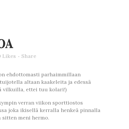
OA
0
Likes
Share
n on ehdottomasti parhaimmillaan
 tuijotella altaan kaakeleita ja edessä
ilkuilla, ettei tuu kolari!)
 kympin verran viikon sporttiostos
a joka ikisellä kerralla henkeä pinnalla
ja sitten meni hermo.