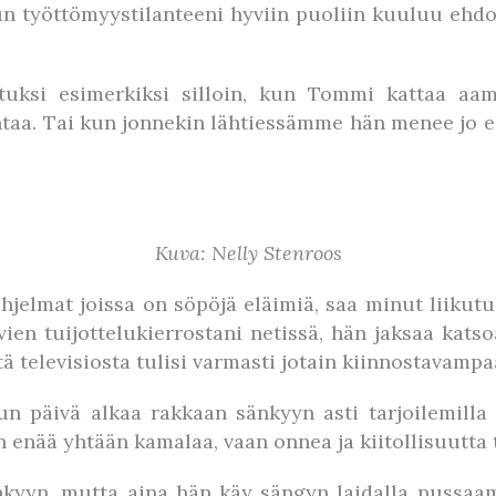
 työttömyystilanteeni hyviin puoliin kuuluu ehdot
uksi esimerkiksi silloin, kun Tommi kattaa aam
htaa. Tai kun jonnekin lähtiessämme hän menee jo e
Kuva: Nelly Stenroos
hjelmat joissa on söpöjä eläimiä, saa minut liikut
vien tuijottelukierrostani netissä, hän jaksaa kat
ä televisiosta tulisi varmasti jotain kiinnostavampa
 päivä alkaa rakkaan sänkyyn asti tarjoilemilla t
 enää yhtään kamalaa, vaan onnea ja kiitollisuutta 
kyyn, mutta aina hän käy sängyn laidalla pussaama