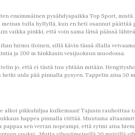
itten ensimmäinen pysähdyspaikka Top Sport, mistä
einas tulla hyllyllä, kun en heti osannut päättää p
n vaikka pinkki, että voin sama lätsä päässä lähteä 
 ihan hirmu iloinen, sillä kävin tässä illalla veivaa
äuintia ja 200 m hinkkasin vesijuoksun muodossa.
attelin jo, että ei tästä tuu yhtään mitään. Hengity
 hetki uida pää pinnalla pysyen. Tappelin aina 50 m
se alkoi pikkuhiljaa kulkemaan! Tajusin rauhoittaa t
aukkaus happea pinnalla riittää. Muutama altaanmitt
appaa sen verran nopeampi, että rytmi aina hieman
kenteen vuoksi. Mutta vihoviimeisellä 50 metrillä v