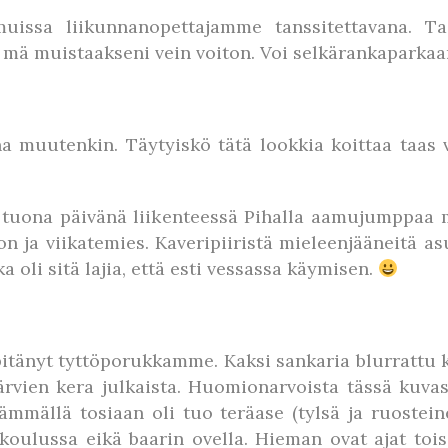
issa liikunnanopettajamme tanssitettavana. Ta
mä muistaakseni vein voiton. Voi selkärankaparkaa
a muutenkin. Täytyiskö tätä lookkia koittaa taas v
 tuona päivänä liikenteessä Pihalla aamujumppaa 
on ja viikatemies. Kaveripiiristä mieleenjääneitä 
 oli sitä lajia, että esti vessassa käymisen.
 pitänyt tyttöporukkamme. Kaksi sankaria blurrattu k
rvien kera julkaista. Huomionarvoista tässä kuvas
ämmällä tosiaan oli tuo teräase (tylsä ja ruostein
 koulussa eikä baarin ovella. Hieman ovat ajat toi