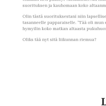
suorituksen ja kauhomaan koko altaanmi
Olin tästä suorituksestani niin lapsellis
tasanneelle papparaiselle. ”Tää oli mun e
hymyilin koko matkan altaasta pukuhuone
Oliks tää nyt sitä liikunnan riemua?