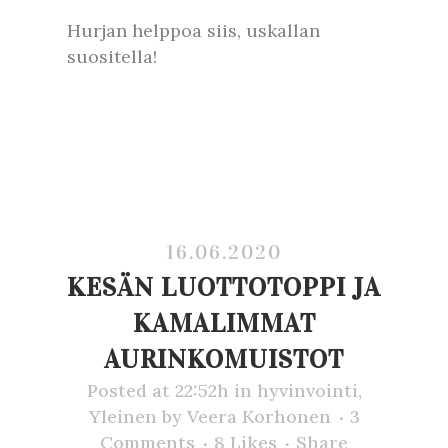
Hurjan helppoa siis, uskallan
suositella!
16.06.2020
KESÄN LUOTTOTOPPI JA
KAMALIMMAT
AURINKOMUISTOT
Posted at 22:52h
in
hyvinvointi
,
Yleinen
by
Veera Korhonen
3
Comments
8
Likes
Share