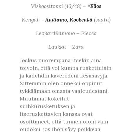
Viskoositoppi (46/48) – *
Ellos
Kengät –
Andiamo, Kookenkä
(saatu)
Leopardikimono – Pieces
Laukku – Zara
Joskus nuorempana itsekin aina
toivoin, että voi kumpa ruskettuisin
ja kadehdin kaveredeni kesäsävyjä.
Sittemmin olen onneksi oppinut
tykkäämään omasta vaaleudestani.
Muutamat kokeilut
suihkurusketuksen ja
itseruskettavien kanssa ovat
osoittaneet, että tunnen oloni vain
oudoksi, jos ihon sävy poikkeaa