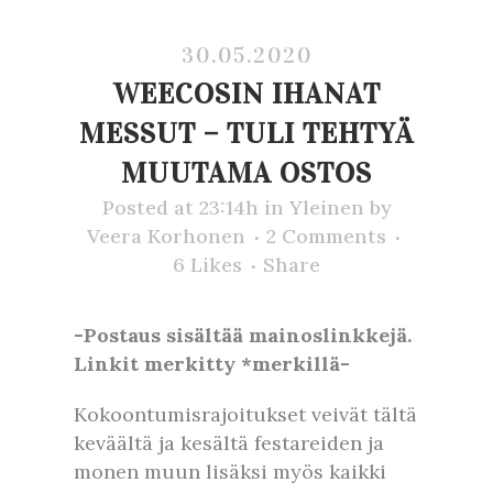
30.05.2020
WEECOSIN IHANAT
MESSUT – TULI TEHTYÄ
MUUTAMA OSTOS
Posted at 23:14h
in
Yleinen
by
Veera Korhonen
2 Comments
6
Likes
Share
-Postaus sisältää mainoslinkkejä.
Linkit merkitty *merkillä-
Kokoontumisrajoitukset veivät tältä
keväältä ja kesältä festareiden ja
monen muun lisäksi myös kaikki