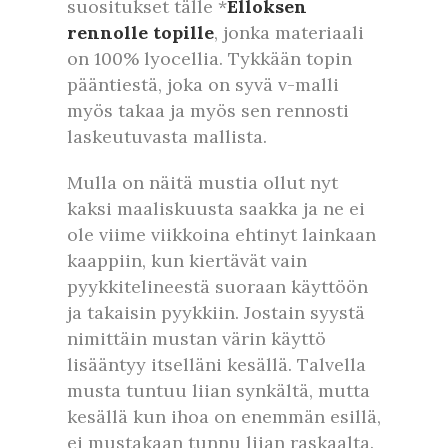
suositukset tälle *
Elloksen
rennolle topille
, jonka materiaali
on 100% lyocellia. Tykkään topin
pääntiestä, joka on syvä v-malli
myös takaa ja myös sen rennosti
laskeutuvasta mallista.
Mulla on näitä mustia ollut nyt
kaksi maaliskuusta saakka ja ne ei
ole viime viikkoina ehtinyt lainkaan
kaappiin, kun kiertävät vain
pyykkitelineestä suoraan käyttöön
ja takaisin pyykkiin. Jostain syystä
nimittäin mustan värin käyttö
lisääntyy itselläni kesällä. Talvella
musta tuntuu liian synkältä, mutta
kesällä kun ihoa on enemmän esillä,
ei mustakaan tunnu liian raskaalta.