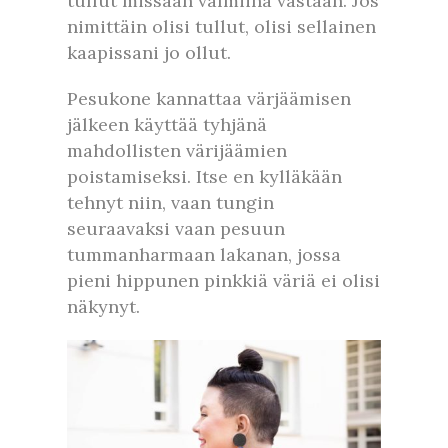
tullut missään valmiina vastaan. Jos
nimittäin olisi tullut, olisi sellainen
kaapissani jo ollut.
Pesukone kannattaa värjäämisen
jälkeen käyttää tyhjänä
mahdollisten värijäämien
poistamiseksi. Itse en kylläkään
tehnyt niin, vaan tungin
seuraavaksi vaan pesuun
tummanharmaan lakanan, jossa
pieni hippunen pinkkiä väriä ei olisi
näkynyt.