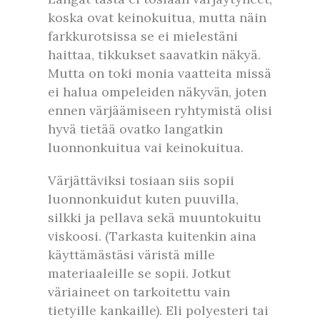
koska ovat keinokuitua, mutta näin
farkkurotsissa se ei mielestäni
haittaa, tikkukset saavatkin näkyä.
Mutta on toki monia vaatteita missä
ei halua ompeleiden näkyvän, joten
ennen värjäämiseen ryhtymistä olisi
hyvä tietää ovatko langatkin
luonnonkuitua vai keinokuitua.
Värjättäviksi tosiaan siis sopii
luonnonkuidut kuten puuvilla,
silkki ja pellava sekä muuntokuitu
viskoosi. (Tarkasta kuitenkin aina
käyttämästäsi väristä mille
materiaaleille se sopii. Jotkut
väriaineet on tarkoitettu vain
tietyille kankaille). Eli polyesteri tai