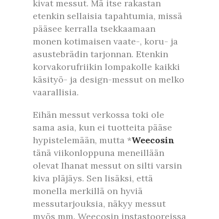
kivat messut. Mä itse rakastan
etenkin sellaisia tapahtumia, missä
pääsee kerralla tsekkaamaan
monen kotimaisen vaate-, koru- ja
asustebrädin tarjonnan. Etenkin
korvakorufriikin lompakolle kaikki
käsityö- ja design-messut on melko
vaarallisia.
Eihän messut verkossa toki ole
sama asia, kun ei tuotteita pääse
hypistelemään, mutta *
Weecosin
tänä viikonloppuna meneillään
olevat Ihanat messut on silti varsin
kiva pläjäys. Sen lisäksi, että
monella merkillä on hyviä
messutarjouksia, näkyy messut
myös mm. Weecosin instastooreissa