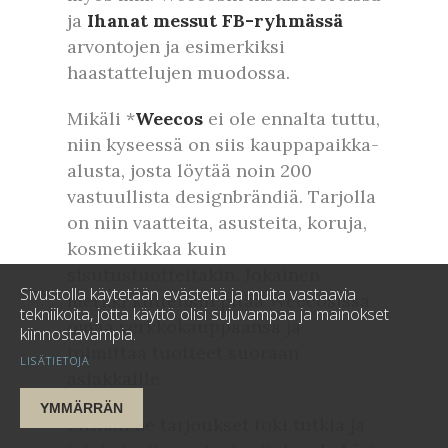
ja
Ihanat messut FB-ryhmässä
arvontojen ja esimerkiksi
haastattelujen muodossa.
Mikäli *
Weecos
ei ole ennalta tuttu,
niin kyseessä on siis kauppapaikka-
alusta, josta löytää noin 200
vastuullista designbrändiä. Tarjolla
on niin vaatteita, asusteita, koruja,
kosmetiikkaa kuin
sisutustuotteitakin. Jokainen
Sivustolla käytetään evästeitä ja muita vastaavia
merkki kuitenkin pitää Weecosissa
tekniikoita, jotta käyttö olisi sujuvampaa ja mainokset
omaa verkkokauppaansa ja
kiinnostavampia.
toimittaa tuotteet suoraan
LISÄTIETOJA
asiakkaille.
YMMÄRRÄN
Pitihän ne tarjoukset toki tutkia ja