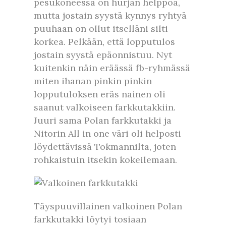
pesukoneessa on hurjan helppoa,
mutta jostain syystä kynnys ryhtyä
puuhaan on ollut itselläni silti
korkea. Pelkään, että lopputulos
jostain syystä epäonnistuu. Nyt
kuitenkin näin eräässä fb-ryhmässä
miten ihanan pinkin pinkin
lopputuloksen eräs nainen oli
saanut valkoiseen farkkutakkiin.
Juuri sama Polan farkkutakki ja
Nitorin All in one väri oli helposti
löydettävissä Tokmannilta, joten
rohkaistuin itsekin kokeilemaan.
Täyspuuvillainen valkoinen Polan
farkkutakki löytyi tosiaan