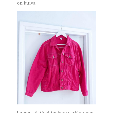
on kuiva.
Langat tästä ei tosiaan värjäytyneet,