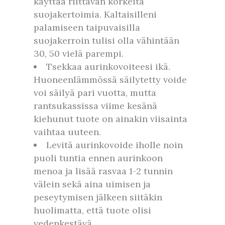
käyttää riittävän korkeita
suojakertoimia. Kaltaisilleni
palamiseen taipuvaisilla
suojakerroin tulisi olla vähintään
30, 50 vielä parempi.
Tsekkaa aurinkovoiteesi ikä.
Huoneenlämmössä säilytetty voide
voi säilyä pari vuotta, mutta
rantsukassissa viime kesänä
kiehunut tuote on ainakin viisainta
vaihtaa uuteen.
Levitä aurinkovoide iholle noin
puoli tuntia ennen aurinkoon
menoa ja lisää rasvaa 1-2 tunnin
välein sekä aina uimisen ja
peseytymisen jälkeen siitäkin
huolimatta, että tuote olisi
vedenkestävä.