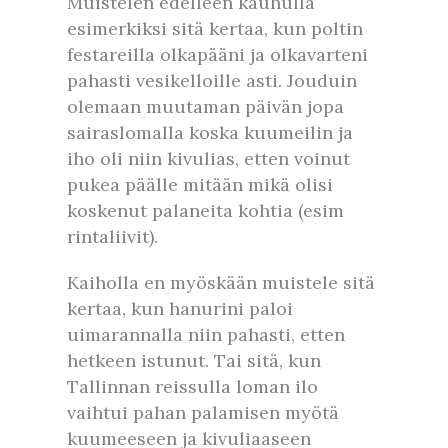
Muistelen edelleen kauhulla
esimerkiksi sitä kertaa, kun poltin
festareilla olkapääni ja olkavarteni
pahasti vesikelloille asti. Jouduin
olemaan muutaman päivän jopa
sairaslomalla koska kuumeilin ja
iho oli niin kivulias, etten voinut
pukea päälle mitään mikä olisi
koskenut palaneita kohtia (esim
rintaliivit).
Kaiholla en myöskään muistele sitä
kertaa, kun hanurini paloi
uimarannalla niin pahasti, etten
hetkeen istunut. Tai sitä, kun
Tallinnan reissulla loman ilo
vaihtui pahan palamisen myötä
kuumeeseen ja kivuliaaseen