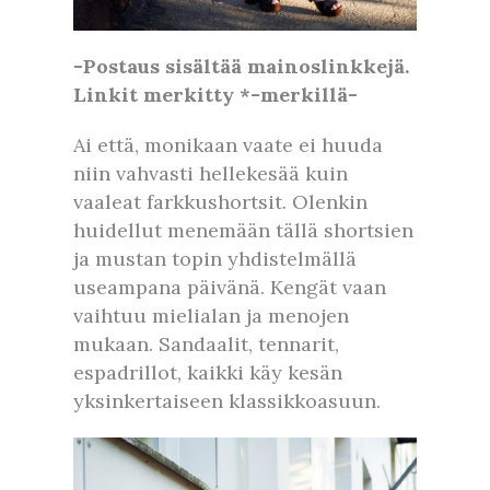
-Postaus sisältää mainoslinkkejä.
Linkit merkitty *-merkillä-
Ai että, monikaan vaate ei huuda
niin vahvasti hellekesää kuin
vaaleat farkkushortsit. Olenkin
huidellut menemään tällä shortsien
ja mustan topin yhdistelmällä
useampana päivänä. Kengät vaan
vaihtuu mielialan ja menojen
mukaan. Sandaalit, tennarit,
espadrillot, kaikki käy kesän
yksinkertaiseen klassikkoasuun.