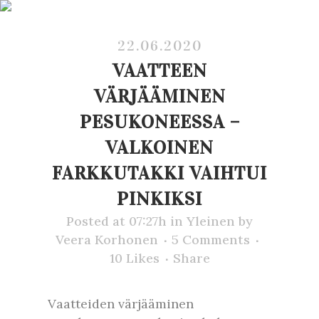
22.06.2020
VAATTEEN
VÄRJÄÄMINEN
PESUKONEESSA –
VALKOINEN
FARKKUTAKKI VAIHTUI
PINKIKSI
Posted at 07:27h
in
Yleinen
by
Veera Korhonen
5 Comments
10
Likes
Share
Vaatteiden värjääminen