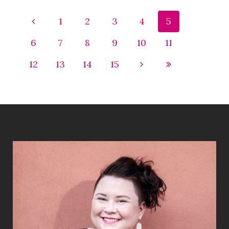
1
2
3
4
5
6
7
8
9
10
11
12
13
14
15