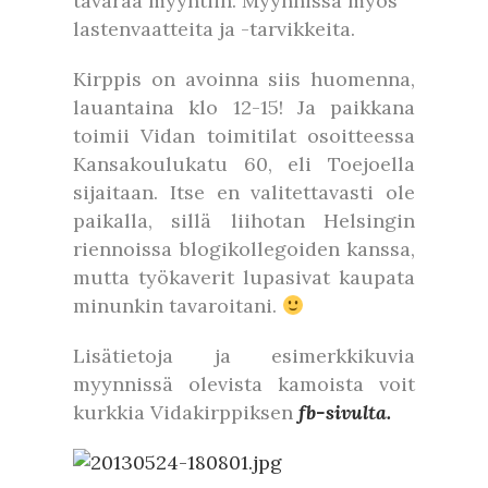
tavaraa myyntiin. Myynnissä myös
lastenvaatteita ja -tarvikkeita.
Kirppis on avoinna siis huomenna,
lauantaina klo 12-15! Ja paikkana
toimii Vidan toimitilat osoitteessa
Kansakoulukatu 60, eli Toejoella
sijaitaan. Itse en valitettavasti ole
paikalla, sillä liihotan Helsingin
riennoissa blogikollegoiden kanssa,
mutta työkaverit lupasivat kaupata
minunkin tavaroitani.
Lisätietoja ja esimerkkikuvia
myynnissä olevista kamoista voit
kurkkia Vidakirppiksen
fb-sivulta.