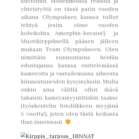
kuvioihin. Monenmoista reissua ja
yhteistyötä on tässä parin vuoden
aikana Olympuksen kanssa tullut
tehtyä (esim. viime vuoden
kohokohta, Amorphis-kuvaus!) ja
Muotikirppiksellä pääsen jälleen
mukaan Team Olympukseen. Olen
nimittäin sunnuntaina heidän
edustajansa kanssa esittelemässä
kameroita ja vastailemassa aiheesta
kiinnostuneiden kysymyksiin. Mulla
onkin aina välillä ollut ikävä
takaisin kameramyyntitiskin taakse
(työskentelin fotoliikkeen myyjänä
5 vuotta!), joten olen tästä keikasta
ihan innoissani.