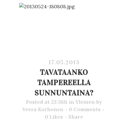
17.05.2013
TAVATAANKO
TAMPEREELLA
SUNNUNTAINA?
Posted at 23:38h
in
Yleinen
by
Veera Korhonen
0 Comments
0
Likes
Share