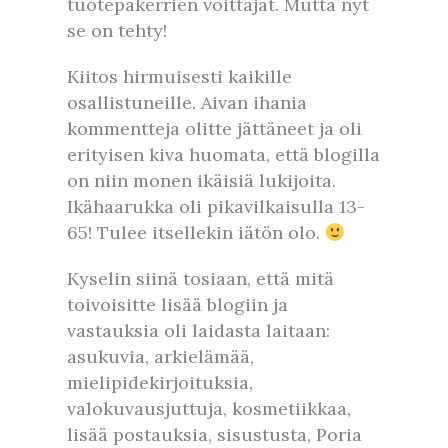
tuotepakerrien voittajat. Mutta nyt
se on tehty!
Kiitos hirmuisesti kaikille
osallistuneille. Aivan ihania
kommentteja olitte jättäneet ja oli
erityisen kiva huomata, että blogilla
on niin monen ikäisiä lukijoita.
Ikähaarukka oli pikavilkaisulla 13-
65! Tulee itsellekin iätön olo.
Kyselin siinä tosiaan, että mitä
toivoisitte lisää blogiin ja
vastauksia oli laidasta laitaan:
asukuvia, arkielämää,
mielipidekirjoituksia,
valokuvausjuttuja, kosmetiikkaa,
lisää postauksia, sisustusta, Poria