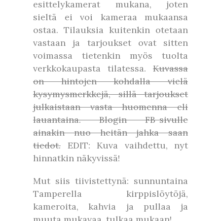
esittelykamerat mukana, joten
sieltä ei voi kameraa mukaansa
ostaa. Tilauksia kuitenkin otetaan
vastaan ja tarjoukset ovat sitten
voimassa tietenkin myös tuolta
verkkokaupasta tilatessa.
Kuvassa
on hintojen kohdalla vielä
kysymysmerkkejä, sillä tarjoukset
julkaistaan vasta huomenna eli
lauantaina. Blogin FB-sivulle
ainakin nuo heitän jahka saan
tiedot.
EDIT: Kuva vaihdettu, nyt
hinnatkin näkyvissä!
Mut siis tiivistettynä: sunnuntaina
Tamperella kirppislöytöjä,
kameroita, kahvia ja pullaa ja
muuta mukavaa, tulkaa mukaan!