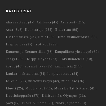
KATEGORIAT
Alusvaatteet
(47)
Arkikuva
(47)
Asusteet
(127)
Asut
(843)
Hankintoja
(233)
Himottaa
(99)
Historiallista
(38)
Ilmiöt
(68)
Ilmoitusluontoista
(52)
Inspiroivaa
(37)
Isot koot
(98)
Kauneus ja Kosmetiikka
(38)
Kaupallinen yhteistyö
(69)
kengät
(68)
Kirppislöydöt
(23)
Kokeilumielellä
(40)
korut
(40)
kosmetiikka
(35)
Kuulumisia
(277)
Laukut mahtuu aina
(81)
lempivaatteet
(24)
Liikuin!
(20)
mielenterveys
(32)
minä itse
(76)
Muoti
(25)
Muotiviikot
(13)
Musa Leffat & Kirjat
(41)
Nettishoppailu
(271)
Nillitys
(13)
Olympus
(26)
pori
(17)
Ruoka & Juoma
(21)
ruoka ja juoma
(14)