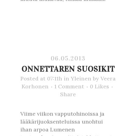
06.05.2013
ONNETTAREN SUOSIKIT
Posted at 07:11h
in
Yleinen
by
Veera
Korhonen
1 Comment
0
Likes
Share
Viime viikon vapputohinoissa ja
lääkärijuoksenteluissa unohtui
ihan arpoa Lumenen