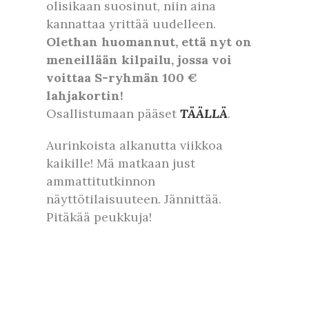
olisikaan suosinut, niin aina
kannattaa yrittää uudelleen.
Olethan huomannut, että nyt on
meneillään kilpailu, jossa voi
voittaa S-ryhmän 100 €
lahjakortin!
Osallistumaan pääset
TÄÄLLÄ
.
Aurinkoista alkanutta viikkoa
kaikille! Mä matkaan just
ammattitutkinnon
näyttötilaisuuteen. Jännittää.
Pitäkää peukkuja!