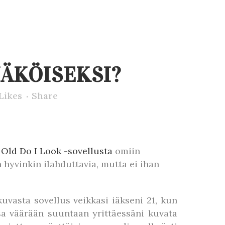
ÄKÖISEKSI?
Likes
Share
Old Do I Look -sovellusta
omiin
 hyvinkin ilahduttavia, mutta ei ihan
uvasta sovellus veikkasi iäkseni 21, kun
sa väärään suuntaan yrittäessäni kuvata