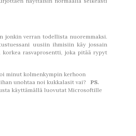
urjottaen näyttäisin normaalia selkeästi
n jonkin verran todellista nuoremmaksi.
tustuessani uusiin ihmisiin käy jossain
korkea rasvaprosentti, joka pitää rypyt
ioi minut kolmenkympin kerhoon
t ihan unohtaa noi kukkalasit vai?
PS.
usta käyttämällä luovutat Microsoftille