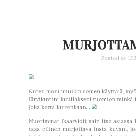
MURJOTTAM
Posted at 11:
Kuten moni muukin somen käyttäjä, myö
lärvikuviini kuullakseni tuomion minkä ik
joka kerta kuitenkaan…
Nuorimmat ikäarvioit sain itse asiassa 
taas eilinen murjottava insta-kuvani, 