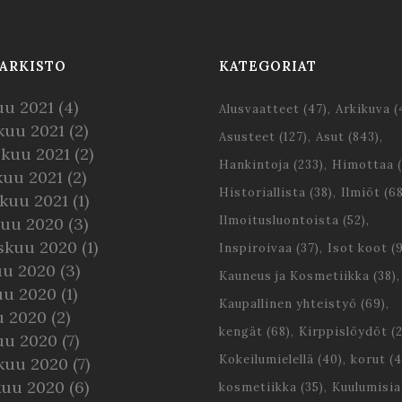
ARKISTO
KATEGORIAT
uu 2021
(4)
Alusvaatteet
(47)
Arkikuva
(
kuu 2021
(2)
Asusteet
(127)
Asut
(843)
skuu 2021
(2)
Hankintoja
(233)
Himottaa
(
kuu 2021
(2)
Historiallista
(38)
Ilmiöt
(68
kuu 2021
(1)
Ilmoitusluontoista
(52)
kuu 2020
(3)
skuu 2020
(1)
Inspiroivaa
(37)
Isot koot
(9
uu 2020
(3)
Kauneus ja Kosmetiikka
(38)
uu 2020
(1)
Kaupallinen yhteistyö
(69)
u 2020
(2)
kengät
(68)
Kirppislöydöt
(2
uu 2020
(7)
Kokeilumielellä
(40)
korut
(4
kuu 2020
(7)
kuu 2020
(6)
kosmetiikka
(35)
Kuulumisia