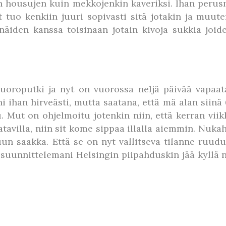
iin housujen kuin mekkojenkin kaveriksi. Ihan per
t tuo kenkiin juuri sopivasti sitä jotakin ja muut
 näiden kanssa toisinaan jotain kivoja sukkia joi
roputki ja nyt on vuorossa neljä päivää vapaata.
i ihan hirveästi, mutta saatana, että mä alan siinä 6
u. Mut on ohjelmoitu jotenkin niin, että kerran vii
atavilla, niin sit kome sippaa illalla aiemmin. Nuka
un saakka. Että se on nyt vallitseva tilanne ruudu
uunnittelemani Helsingin piipahduskin jää kyllä nyt 