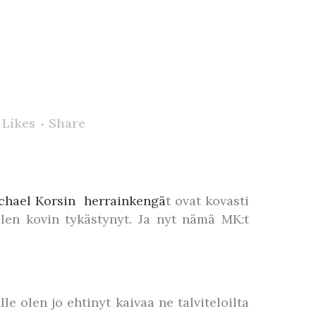
Likes
Share
chael Korsin herrainkengä
t ovat kovasti
len kovin tykästynyt. Ja nyt nämä MK:t
e olen jo ehtinyt kaivaa ne talviteloilta