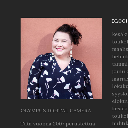
BLOGI
kesäk
touko
maali
helmi
tammi
joulu
marra
lokak
syysk
eloku
kesäk
OLYMPUS DIGITAL CAMERA
touko
huhti
Tätä vuonna 2007 perustettua