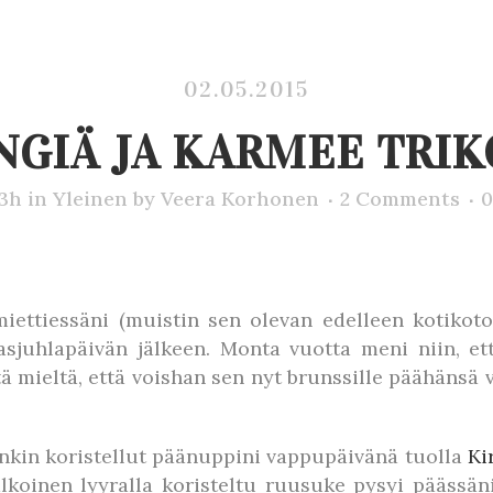
02.05.2015
NGIÄ JA KARMEE TRI
23h
in
Yleinen
by
Veera Korhonen
2 Comments
0
iettiessäni (muistin sen olevan edelleen kotikoton
ilasjuhlapäivän jälkeen. Monta vuotta meni niin, e
 mieltä, että voishan sen nyt brunssille päähänsä 
kin koristellut päänuppini vappupäivänä tuolla
Ki
lkoinen lyyralla koristeltu ruusuke pysyi päässäni