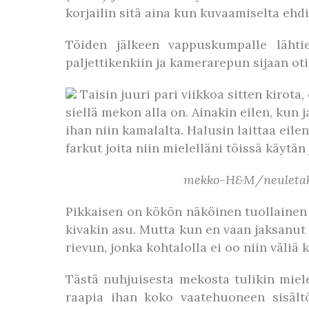
korjailin sitä aina kun kuvaamiselta ehdi
Töiden jälkeen vappuskumpalle lähtie
paljettikenkiin ja kamerarepun sijaan ot
Taisin juuri pari viikkoa sitten kirota,
siellä mekon alla on. Ainakin eilen, kun j
ihan niin kamalalta. Halusin laittaa eile
farkut joita niin mielelläni töissä käytän
mekko-H&M/neuletakki
Pikkaisen on kökön näköinen tuollainen
kivakin asu. Mutta kun en vaan jaksanut
rievun, jonka kohtalolla ei oo niin väli
Tästä nuhjuisesta mekosta tulikin mielee
raapia ihan koko vaatehuoneen sisältö 