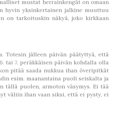
usmalliset mustat herrainkengät on omaan
en hyvin yksinkertainen jalkine muuttuu
den on tarkoituskin näkyä, joko kirkkaan
 Totesin jälleen päivän päätyttyä, että
. tai 7. peräkkäisen päivän kohdalla olla
kkon pitää saada nukkua ihan överipitkät
hdin esim. maanantaina puoli seiskalta ja
n tällä puolen, armoton väsymys. Ei tää
väliin ihan vaan siksi, että ei pysty, ei