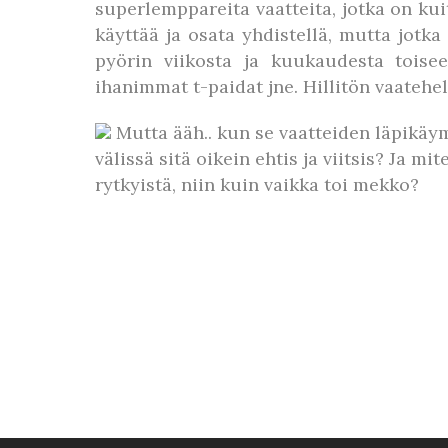
superlemppareita vaatteita, jotka on kui
käyttää ja osata yhdistellä, mutta jotka
pyörin viikosta ja kuukaudesta toisee
ihanimmat t-paidat jne. Hillitön vaatehelv
Mutta ääh.. kun se vaatteiden läpikäym
välissä sitä oikein ehtis ja viitsis? Ja m
rytkyistä, niin kuin vaikka toi mekko?