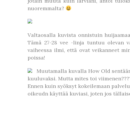
jotain muuta kuin lärviäni, antoi tulok
nuoremmalta?
Valtaosalla kuvista onnistuin huijaama
Tämä 27-28 vee -linja tuntuu olevan va
vaiheessa ilmi, että ovat veikanneet m
poissa!
Muutamalla kuvalla How Old sentään 
kuuluvaksi. Mutta mites toi viimenen???
Ennen kuin syöksyt kokeilemaan palvelua 
oikeudn käyttää kuviasi, joten jos tällai