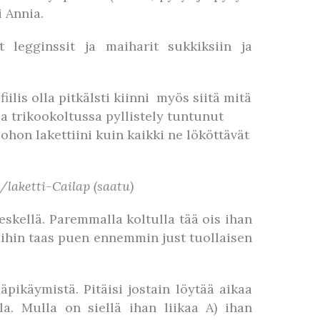
i Annia.
 legginssit ja maiharit sukkiksiin ja
iilis olla pitkälsti kiinni myös siitä mitä
ssa trikookoltussa pyllistely tuntunut
ohon lakettiini kuin kaikki ne lököttävät
aketti-Cailap (saatu)
kellä. Paremmalla koltulla tää ois ihan
öihin taas puen ennemmin just tuollaisen
äpikäymistä. Pitäisi jostain löytää aikaa
la. Mulla on siellä ihan liikaa A) ihan