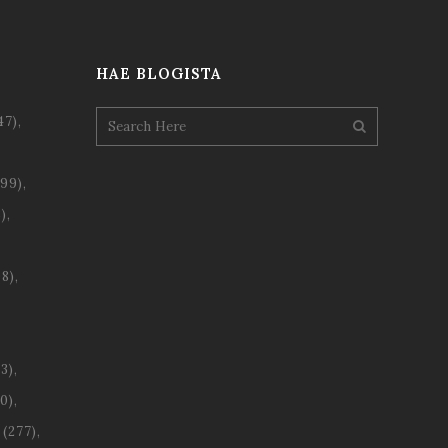
HAE BLOGISTA
47)
99)
)
8)
3)
0)
(277)