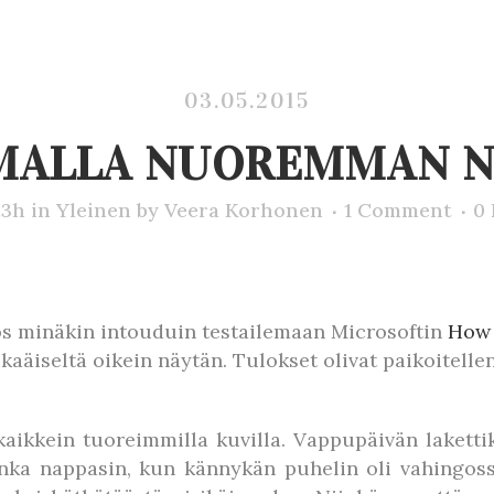
03.05.2015
ALLA NUOREMMAN N
23h
in
Yleinen
by
Veera Korhonen
1 Comment
0
s minäkin intouduin testailemaan Microsoftin
How 
aäiseltä oikein näytän. Tulokset olivat paikoitellen
kaikkein tuoreimmilla kuvilla. Vappupäivän lakettik
jonka nappasin, kun kännykän puhelin oli vahingos