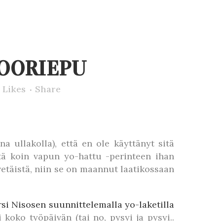
KOORIEPU
Likes
Share
a ullakolla), että en ole käyttänyt sitä
ttä koin vapun yo-hattu -perinteen ihan
vetäistä, niin se on maannut laatikossaan
rsi Nisosen suunnittelemalla yo-laketilla
 koko työpäivän (tai no, pysyi ja pysyi..