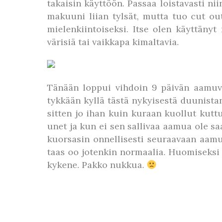
takaisin käyttöön. Passaa loistavasti n
makuuni liian tylsät, mutta tuo cut ou
mielenkiintoiseksi. Itse olen käyttänyt
värisiä tai vaikkapa kimaltavia.
Tänään loppui vihdoin 9 päivän aamuvuo
tykkään kyllä tästä nykyisestä duunistan
sitten jo ihan kuin kuraan kuollut kutt
unet ja kun ei sen sallivaa aamua ole sa
kuorsasin onnellisesti seuraavaan aamu
taas oo jotenkin normaalia. Huomiseksi s
kykene. Pakko nukkua.