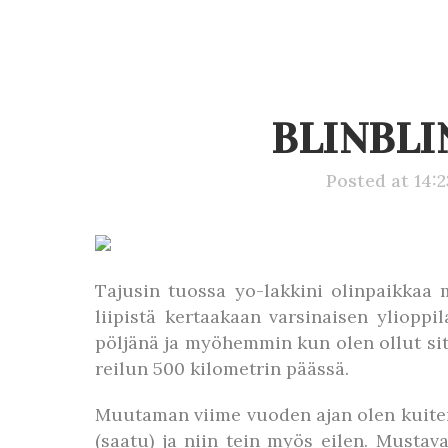
BLINBLI
Posted at 14:
Tajusin tuossa yo-lakkini olinpaikkaa m
liipistä kertaakaan varsinaisen yliopp
pöljänä ja myöhemmin kun olen ollut sitä
reilun 500 kilometrin päässä.
Muutaman viime vuoden ajan olen kuiten
(saatu) ja niin tein myös eilen. Mustava