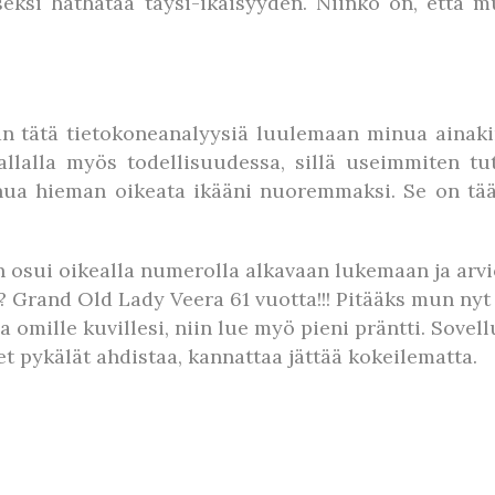
seksi häthätää täysi-ikäisyyden. Niinkö on, että m
an tätä tietokoneanalyysiä luulemaan minua ainaki
llalla myös todellisuudessa, sillä useimmiten tu
inua hieman oikeata ikääni nuoremmaksi. Se on tää 
osui oikealla numerolla alkavaan lukemaan ja arv
? Grand Old Lady Veera 61 vuotta!!! Pitääks mun ny
omille kuvillesi, niin lue myö pieni präntti. Sovell
set pykälät ahdistaa, kannattaa jättää kokeilematta.