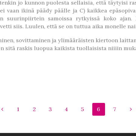
tenkin jo kunnon puolesta sellaisia, että täytyisi ra
 ei vaan ikinä päädy päälle ja C) kaikkea epäsopiv
n suurinpiirtein samoissa rytkyissä koko ajan.
etti siis. Luulen, että se on tuttua aika monelle nai
inen, sovittaminen ja ylimääräisten kiertoon laitta
iten sitä raskis luopua kaikista tuollaisista niiiin 
1
2
3
4
5
6
7