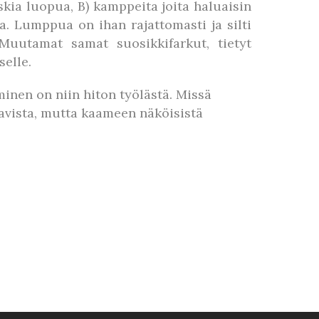
skia luopua, B) kamppeita joita haluaisin
aa. Lumppua on ihan rajattomasti ja silti
 Muutamat samat suosikkifarkut, tietyt
selle.
minen on niin hiton työlästä. Missä
mukavista, mutta kaameen näköisistä