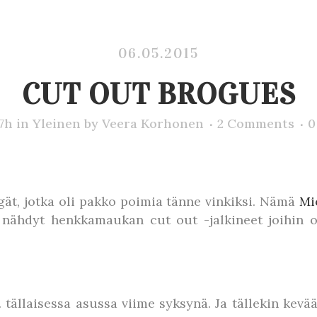
06.05.2015
CUT OUT BROGUES
17h
in
Yleinen
by
Veera Korhonen
2 Comments
0
gät, jotka oli pakko poimia tänne vinkiksi. Nämä
Mi
 nähdyt henkkamaukan cut out -jalkineet joihin o
tällaisessa asussa viime syksynä. Ja tällekin kevääll