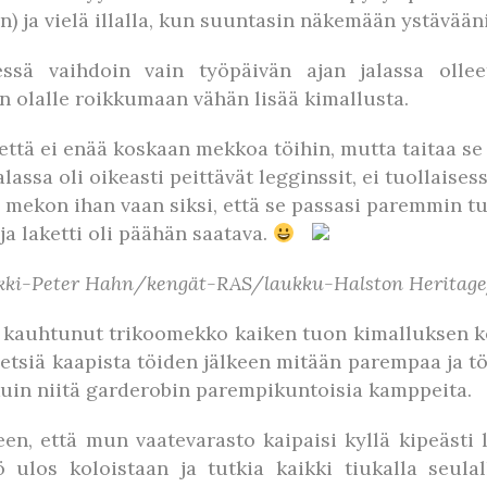
n) ja vielä illalla, kun suuntasin näkemään ystävään
ssä vaihdoin vain työpäivän ajan jalassa olleet
in olalle roikkumaan vähän lisää kimallusta.
 että ei enää koskaan mekkoa töihin, mutta taitaa se f
alassa oli oikeasti peittävät legginssit, ei tuollaise
n mekon ihan vaan siksi, että se passasi paremmin tu
 ja laketti oli päähän saatava.
-Peter Hahn/kengät-RAS/laukku-Halston Heritage/l
 kauhtunut trikoomekko kaiken tuon kimalluksen kes
 etsiä kaapista töiden jälkeen mitään parempaa ja t
ä kuin niitä garderobin parempikuntoisia kamppeita.
n, että mun vaatevarasto kaipaisi kyllä kipeästi l
ulos koloistaan ja tutkia kaikki tiukalla seulal