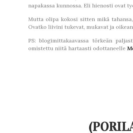
napakassa kunnossa. Eli hienosti ovat ty
Mutta olipa kokosi sitten mikä tahansa, n
Ovatko liivini tukevat, mukavat ja oikea
PS: blogimittakaavassa törkeän paljas
omistettu niitä hartaasti odottaneelle
M
(PORIL