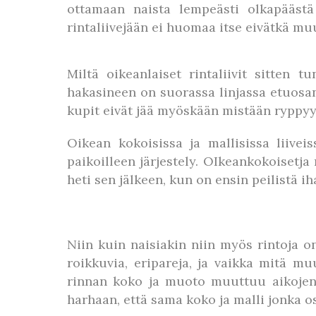
ottamaan naista lempeästi olkapääst
rintaliivejään ei huomaa itse eivätkä mu
Miltä oikeanlaiset rintaliivit sitten 
hakasineen on suorassa linjassa etuosan 
kupit eivät jää myöskään mistään ryppyy
Oikean kokoisissa ja mallisissa liiveis
paikoilleen järjestely. OIkeankokoisetja
heti sen jälkeen, kun on ensin peilistä 
Niin kuin naisiakin niin myös rintoja on t
roikkuvia, eripareja, ja vaikka mitä mu
rinnan koko ja muoto muuttuu aikojen 
harhaan, että sama koko ja malli jonka o