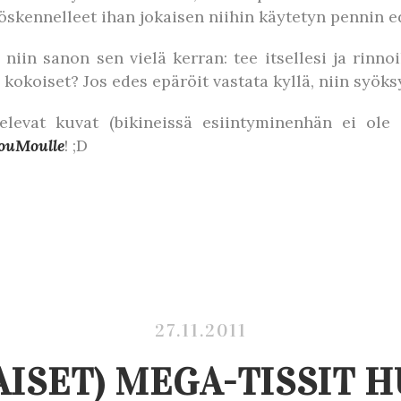
öskennelleet ihan jokaisen niihin käytetyn pennin e
iin sanon sen vielä kerran: tee itsellesi ja rinnoil
n kokoiset? Jos edes epäröit vastata kyllä, niin syö
televat kuvat (bikineissä esiintyminenhän ei ole 
ouMoulle
! ;D
27.11.2011
AISET) MEGA-TISSIT 