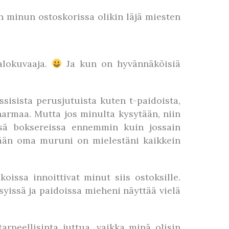
minun ostoskorissa olikin läjä miesten
alokuvaaja.
Ja kun on hyvännäköisiä
sisista perusjutuista kuten t-paidoista,
harmaa. Mutta jos minulta kysytään, niin
issä boksereissa ennemmin kuin jossain
llään oma muruni on mielestäni kaikkein
issa innoittivat minut siis ostoksille.
yissä ja paidoissa mieheni näyttää vielä
arpeellisinta juttua, vaikka minä olisin