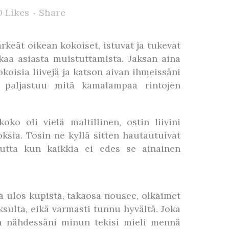
0
Likes
Share
keät oikean kokoiset, istuvat ja tukevat
atkaa asiasta muistuttamista. Jaksan aina
koisia liivejä ja katson aivan ihmeissäni
lta paljastuu mitä kamalampaa rintojen
oko oli vielä maltillinen, ostin liivini
oksia. Tosin ne kyllä sitten hautautuivat
utta kun kaikkia ei edes se ainainen
aa ulos kupista, takaosa nousee, olkaimet
sulta, eikä varmasti tunnu hyvältä. Joka
sia nähdessäni minun tekisi mieli mennä