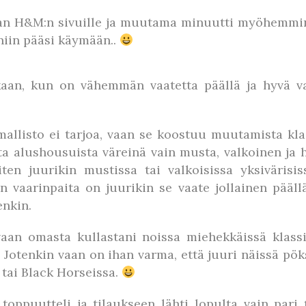
n H&M:n sivuille ja muutama minuutti myöhemmin 
 niin pääsi käymään..
kaan, kun on vähemmän vaatetta päällä ja hyvä v
mallisto ei tarjoa, vaan se koostuu muutamista klas
ta alushousuista väreinä vain musta, valkoinen ja 
ten juurikin mustissa tai valkoisissa yksiväris
nen vaarinpaita on juurikin se vaate jollainen pää
enkin.
aan omasta kullastani noissa miehekkäissä klassiko
Jotenkin vaan on ihan varma, että juuri näissä pöks
tai Black Horseissa.
oppuutteli ja tilaukseen lähti lopulta vain pari t