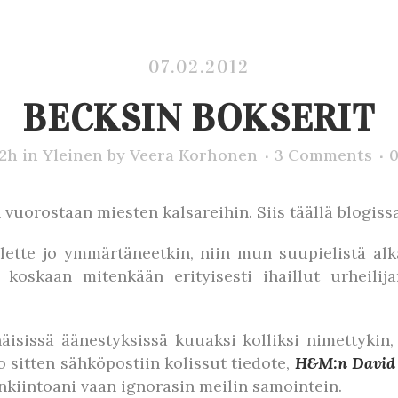
07.02.2012
BECKSIN BOKSERIT
12h
in
Yleinen
by
Veera Korhonen
3 Comments
vuorostaan miesten kalsareihin. Siis täällä blogissa
ette jo ymmärtäneetkin, niin mun suupielistä alk
 koskaan mitenkään erityisesti ihaillut urheilija
isissä äänestyksissä kuuaksi kolliksi nimettykin
o sitten sähköpostiin kolissut tiedote,
H&M:n David 
kiintoani vaan ignorasin meilin samointein.