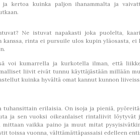
ä ja kertoa kuinka paljon ihanammalta ja vaiva
utkaan.
tuntuvat? Ne istuvat napakasti joka puolelta, kaar
kanssa, rinta ei pursuile ulos kupin yläosasta, ei k
n.
sä voi kumarrella ja kurkotella ilman, että liikk
 malliset liivit eivät tunnu käyttäjästään millään
ihastellut kuinka hyvältä omat kannut kunnon liiveis
uhansittain erilaisia. On isoja ja pieniä, pyöreitä j
uta ja sen vuoksi oikeanlaiset rintaliivit löytyvät
mittaan vaikka paino ja muut mitat pysyisivätki
stit toissa vuonna, välttämättäpassaisi edelleen ent