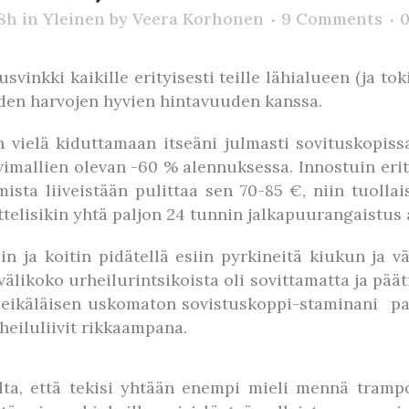
28h
in
Yleinen
by
Veera Korhonen
9 Comments
inkki kaikille erityisesti teille lähialueen (ja toki 
niiden harvojen hyvien hintavuuden kanssa.
n vielä kiduttamaan itseäni julmasti sovituskopissa
ivimallien olevan -60 % alennuksessa. Innostuin er
sta liiveistään pulittaa sen 70-85 €, niin tuollai
ttelisikin yhtä paljon 24 tunnin jalkapuurangaistus a
oilin ja koitin pidätellä esiin pyrkineitä kiukun 
si välikoko urheilurintsikoista oli sovittamatta ja pä
eikäläisen uskomaton sovistuskoppi-staminani palk
eiluliivit rikkaampana.
selta, että tekisi yhtään enempi mieli mennä tra