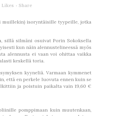
0
Likes
Share
muillekin) isoryntäisille tyypeille, jotka
, sillä silmäni osuivat Porin Sokoksella
ityisesti kun näin alennustelineessä myös
sta alennusta ei vaan voi ohittaa vaikka
lasti keskellä toria.
ja väsymyksen kyyneliä. Varmaan kymmenet
ätin, että en perkele luovuta ennen kuin se
ittiin ja poistuin paikalta vain 19,60 €
mpoliinille pomppimaan kuin muutenkaan,