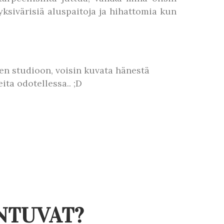
yksivärisiä aluspaitoja ja hihattomia kun
nen studioon, voisin kuvata hänestä
eita odotellessa.. ;D
UNTUVAT?