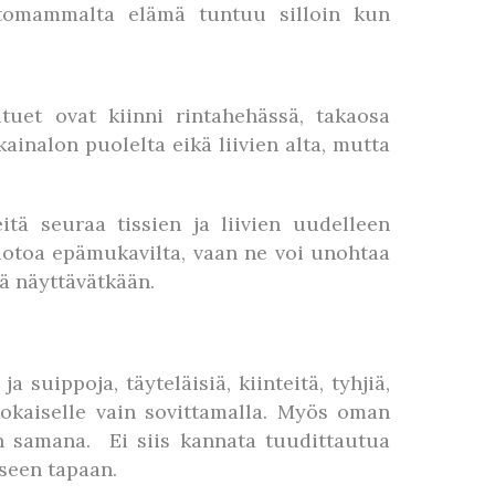
ttomammalta elämä tuntuu silloin kun
ituet ovat kiinni rintahehässä, takaosa
ainalon puolelta eikä liivien alta, mutta
eitä seuraa tissien ja liivien uudelleen
 muotoa epämukavilta, vaan ne voi unohtaa
sä näyttävätkään.
a suippoja, täyteläisiä, kiinteitä, tyhjiä,
 jokaiselle vain sovittamalla. Myös oman
n samana. Ei siis kannata tuudittautua
iseen tapaan.