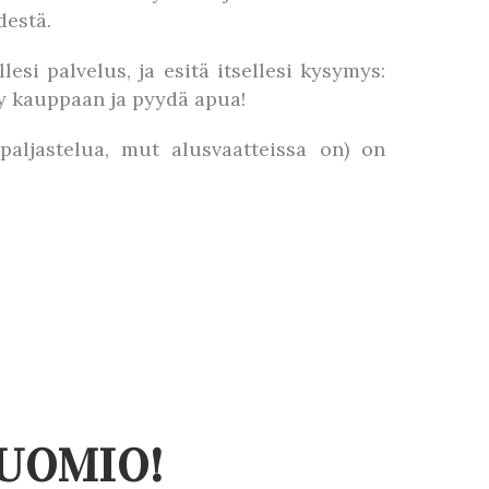
destä.
lesi palvelus, ja esitä itsellesi kysymys:
ksy kauppaan ja pyydä apua!
paljastelua, mut alusvaatteissa on) on
HUOMIO!