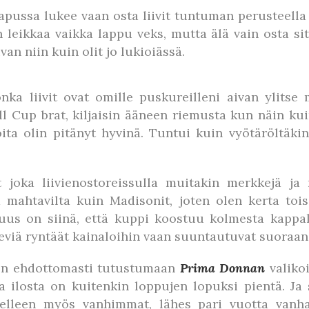
olapussa lukee vaan osta liivit tuntuman perusteell
n leikkaa vaikka lappu veks, mutta älä vain osta si
an niin kuin olit jo lukioiässä.
onka liivit ovat omille puskureilleni aivan ylits
Cup brat, kiljaisin ääneen riemusta kun näin kuink
joita olin pitänyt hyvinä. Tuntui kuin vyötäröltä
 joka liivienostoreissulla muitakin merkkejä ja 
mahtavilta kuin Madisonit, joten olen kerta tois
suus on siinä, että kuppi koostuu kolmesta kappale
leviä ryntäät kainaloihin vaan suuntautuvat suoraa
telen ehdottomasti tutustumaan
Prima Donnan
valikoi
 ilosta on kuitenkin loppujen lopuksi pientä. Ja 
edelleen myös vanhimmat, lähes pari vuotta vanh