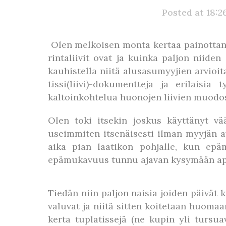
Posted at 18:2
Olen melkoisen monta kertaa painottanut
rintaliivit ovat ja kuinka paljon niiden
kauhistella niitä alusasumyyjien arvioit
tissi(liivi)-dokumentteja ja erilaisi
kaltoinkohtelua huonojen liivien muodo
Olen toki itsekin joskus käyttänyt väär
useimmiten itsenäisesti ilman myyjän avu
aika pian laatikon pohjalle, kun ep
epämukavuus tunnu ajavan kysymään apu
Tiedän niin paljon naisia joiden päivät 
valuvat ja niitä sitten koitetaan huoma
kerta tuplatissejä (ne kupin yli tursu