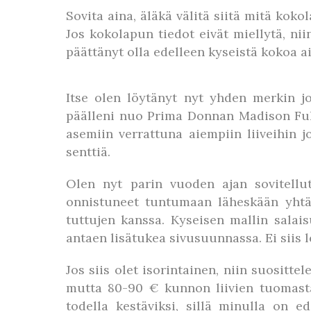
Sovita aina, äläkä välitä siitä mitä kok
Jos kokolapun tiedot eivät miellytä, nii
päättänyt olla edelleen kyseistä kokoa aiv
Itse olen löytänyt nyt yhden merkin j
päälleni nuo Prima Donnan Madison Full 
asemiin verrattuna aiempiin liiveihin 
senttiä.
Olen nyt parin vuoden ajan sovitellut
onnistuneet tuntumaan läheskään yhtä 
tuttujen kanssa. Kyseisen mallin salai
antaen lisätukea sivusuunnassa. Ei siis 
Jos siis olet isorintainen, niin suosit
mutta 80-90 € kunnon liivien tuomasta
todella kestäviksi, sillä minulla on 