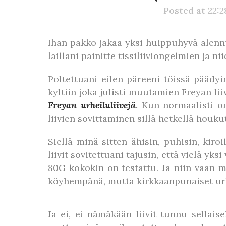
Posted at 22:
Ihan pakko jakaa yksi huippuhyvä alennusv
laillani painitte tissiliiviongelmien ja 
Poltettuani eilen päreeni töissä päädyi
kyltiin joka julisti muutamien Freyan li
Freyan urheiluliivejä
.
Kun normaalisti omi
liivien sovittaminen sillä hetkellä houku
Siellä minä sitten ähisin, puhisin, kir
liivit sovitettuani tajusin, että vielä yk
80G kokokin on testattu. Ja niin vaan m
köyhempänä, mutta kirkkaanpunaiset urh
Ja ei, ei nämäkään liivit tunnu sellai