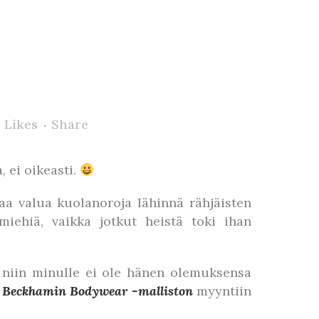
0
Likes
Share
, ei oikeasti.
aa valua kuolanoroja lähinnä rähjäisten
miehiä, vaikka jotkut heistä toki ihan
, niin minulle ei ole hänen olemuksensa
Beckhamin Bodywear -malliston
myyntiin