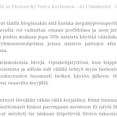
6h
in
Yleinen
by
Veera Korhonen
61 Comments
 täällä blogissakin sitä kuinka megahypersupertär
 avulla voi vaikuttaa omaan profiiliinsa ja aion j
a joiden mukaan jopa 70% naisista käyttää vääränko
a tyylimuutosohjelmia joissa naisten paitojen a
ssa.
änkokoisia liivejä. Opiskelijatyttönä, kun kuppik
stusta ja silloin tuli välillä tehtyä myös hutiost
ämukavuuden huomasti hetken käytön jälkeen. M
a osaavilta myyjiltä.
kuluvat liivejään vähän väliä korjaillen. Rinta tursu
amattomasti kiskoa parempaan asentoon. Ei näytä fik
avat möykyt) tai niskaan kiipeileviä liivien takao