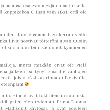
a ja asiansa osaavan myyjän opastuksella.
tä kuppikokoa C ihan vain siksi, että ole
e muiden. Kun ensimmäisen kerran vedin
a liivit nostivat tötteröni aivan uusiin
kin olisi samoin tein kadonnut kymmenen
malleja, mutta mitkään eivät ole vielä
ena jälkeen päätynyt kassalle vanhojen
esta joista yksi on rinnan ulkosivulla,
n eteenpäin!
miin. Hinnat ovat toki hieman suolaisia,
sitä paitsi olen todennut Prima Donnat
at Madisonit käytössä ja ovat edelleen