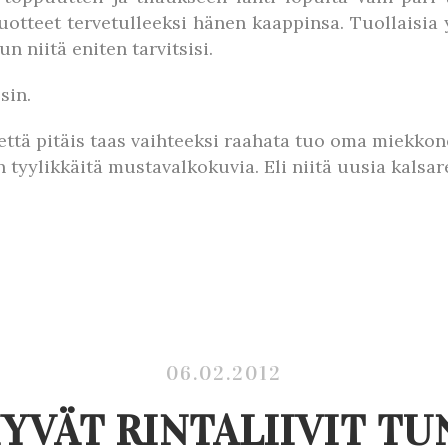
tuotteet tervetulleeksi hänen kaappinsa. Tuollaisia 
n niitä eniten tarvitsisi.
sin.
, että pitäis taas vaihteeksi raahata tuo oma miekko
en tyylikkäitä mustavalkokuvia. Eli niitä uusia kalsar
06.02.2012
YVÄT RINTALIIVIT T