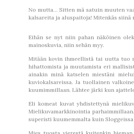
No mutta… Sitten mä satuin muuten vaa
kalsareita ja aluspaitoja! Mitenkäs siinä
Eihän se nyt niin pahan näköinen ole
mainoskuvia, niin sehän myy.
Mitään kovin ihmeellistä tai uutta tuo 
hihattomista ja muutamista eri mallisis
ainakin minä katselen miestäni mielui
kuviokalsareissa. Ja tuollainen valkoi
kuumimmillaan. Lähtee järki kun ajattel
Eli komeat kuvat yhdistettynä mielikuv
Mielikuvamarkkinointia parhaimmillaan. 
superisti kuumemmalta kuin Sloggeissa 
Mies tuosta vierestä kuitenkin hieman t