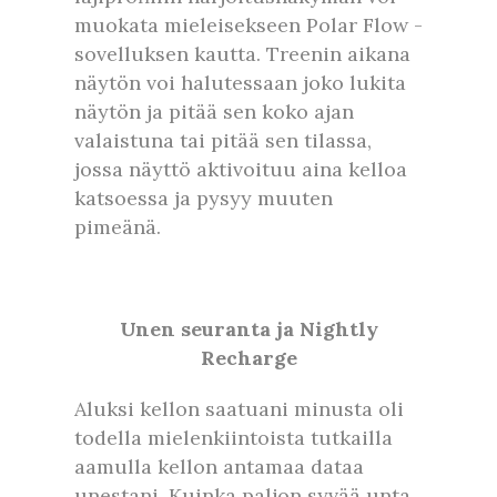
muokata mieleisekseen Polar Flow -
sovelluksen kautta. Treenin aikana
näytön voi halutessaan joko lukita
näytön ja pitää sen koko ajan
valaistuna tai pitää sen tilassa,
jossa näyttö aktivoituu aina kelloa
katsoessa ja pysyy muuten
pimeänä.
Unen seuranta ja Nightly
Recharge
Aluksi kellon saatuani minusta oli
todella mielenkiintoista tutkailla
aamulla kellon antamaa dataa
unestani. Kuinka paljon syvää unta,