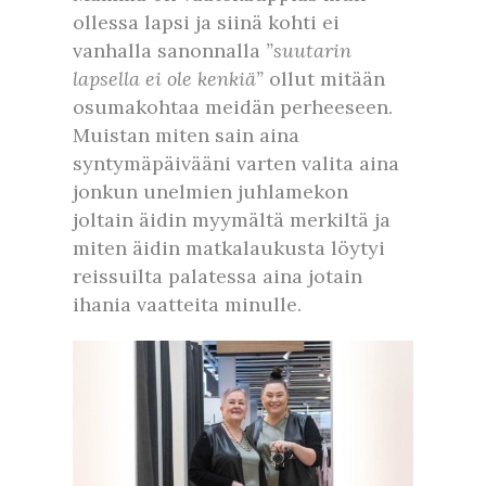
ollessa lapsi ja siinä kohti ei
vanhalla sanonnalla
”suutarin
lapsella ei ole kenkiä”
ollut mitään
osumakohtaa meidän perheeseen.
Muistan miten sain aina
syntymäpäivääni varten valita aina
jonkun unelmien juhlamekon
joltain äidin myymältä merkiltä ja
miten äidin matkalaukusta löytyi
reissuilta palatessa aina jotain
ihania vaatteita minulle.