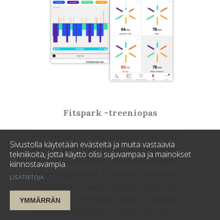
Fitspark -treeniopas
Jos on fiilis, ettei oikein tiedä mitä
Sivustolla käytetään evästeitä ja muita vastaavia
jonain päivänä tekisi, niin vinkkiä
tekniikoita, jotta käyttö olisi sujuvampaa ja mainokset
voi vilkaista Polar Uniten Fitspark -
kiinnostavampia.
treenioppaasta. Fitspark ehdottaa
LISÄTIETOJA
erilaisia treenejä kullekin päivälle
käyttäjän treenihistorian ja kunto-
YMMÄRRÄN
ja palautumistason mukaan. Joka