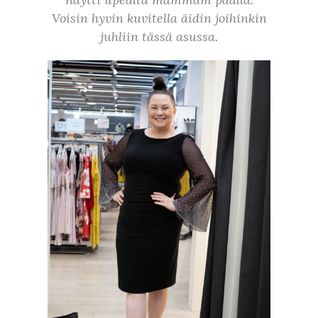
Voisin hyvin kuvitella äidin joihinkin
juhliin tässä asussa.