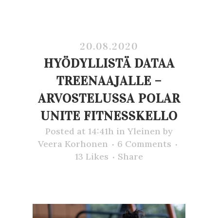
20.08.2020
HYÖDYLLISTÄ DATAA
TREENAAJALLE –
ARVOSTELUSSA POLAR
UNITE FITNESSKELLO
Posted at 14:41h
in
Yleinen
by
Veera Korhonen
6 Comments
13
Likes
Share