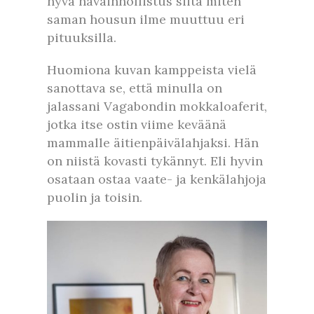
hyvä havainnollistus siitä miten
saman housun ilme muuttuu eri
pituuksilla.
Huomiona kuvan kamppeista vielä
sanottava se, että minulla on
jalassani Vagabondin mokkaloaferit,
jotka itse ostin viime keväänä
mammalle äitienpäivälahjaksi. Hän
on niistä kovasti tykännyt. Eli hyvin
osataan ostaa vaate- ja kenkälahjoja
puolin ja toisin.