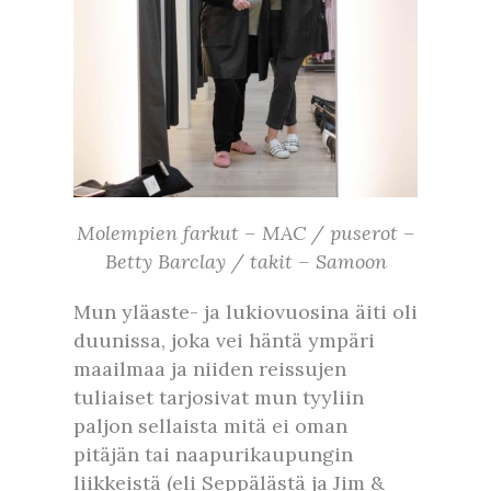
Molempien farkut – MAC / puserot –
Betty Barclay / takit – Samoon
Mun yläaste- ja lukiovuosina äiti oli
duunissa, joka vei häntä ympäri
maailmaa ja niiden reissujen
tuliaiset tarjosivat mun tyyliin
paljon sellaista mitä ei oman
pitäjän tai naapurikaupungin
liikkeistä (eli Seppälästä ja Jim &