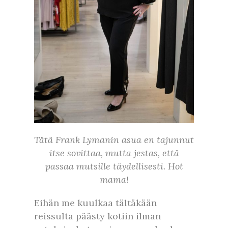
Tätä Frank Lymanin asua en tajunnut
itse sovittaa, mutta jestas, että
passaa mutsille täydellisesti. Hot
mama!
Eihän me kuulkaa tältäkään
reissulta päästy kotiin ilman