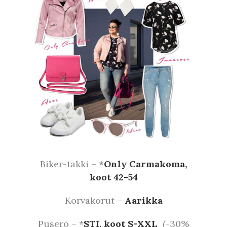
Biker-takki –
*
Only Carmakoma,
koot 42-54
Korvakorut –
Aarikka
Pusero – *
STI, koot S-XXL
(-30%