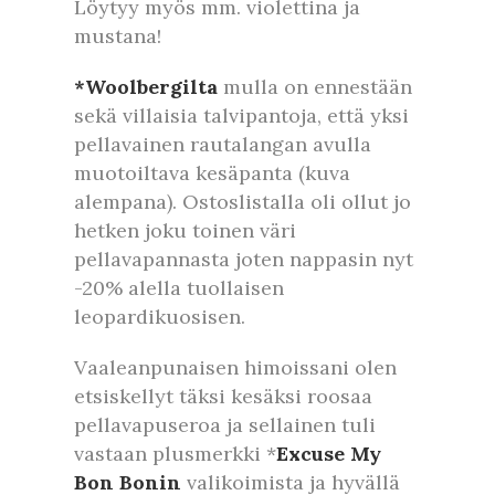
Löytyy myös mm. violettina ja
mustana!
*Woolbergilta
mulla on ennestään
sekä villaisia talvipantoja, että yksi
pellavainen rautalangan avulla
muotoiltava kesäpanta (kuva
alempana). Ostoslistalla oli ollut jo
hetken joku toinen väri
pellavapannasta joten nappasin nyt
-20% alella tuollaisen
leopardikuosisen.
Vaaleanpunaisen himoissani olen
etsiskellyt täksi kesäksi roosaa
pellavapuseroa ja sellainen tuli
vastaan plusmerkki *
Excuse My
Bon Bonin
valikoimista ja hyvällä