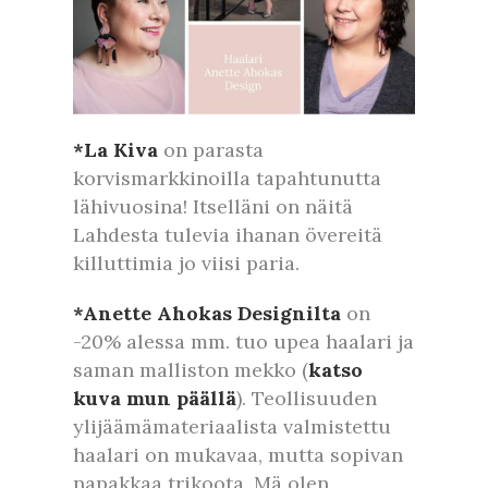
*La Kiva
on parasta
korvismarkkinoilla tapahtunutta
lähivuosina! Itselläni on näitä
Lahdesta tulevia ihanan övereitä
killuttimia jo viisi paria.
*Anette Ahokas Designilta
on
-20% alessa mm. tuo upea haalari ja
saman malliston mekko (
katso
kuva mun päällä
). Teollisuuden
ylijäämämateriaalista valmistettu
haalari on mukavaa, mutta sopivan
napakkaa trikoota. Mä olen