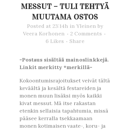
MESSUT – TULI TEHTYÄ
MUUTAMA OSTOS
Posted at 23:14h
in
Yleinen
by
Veera Korhonen
2 Comments
6
Likes
Share
-Postaus sisältää mainoslinkkejä.
Linkit merkitty *merkillä-
Kokoontumisrajoitukset veivät tältä
keväältä ja kesältä festareiden ja
monen muun lisäksi myös kaikki
kivat messut. Mä itse rakastan
etenkin sellaisia tapahtumia, missä
pääsee kerralla tsekkaamaan
monen kotimaisen vaate-, koru- ja