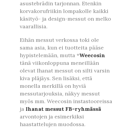
asustebrädin tarjonnan. Etenkin
korvakorufriikin lompakolle kaikki
käsityö- ja design-messut on melko
vaarallisia.
Eihän messut verkossa toki ole
sama asia, kun ei tuotteita pääse
hypistelemään, mutta *
Weecosin
tänä viikonloppuna meneillään
olevat Ihanat messut on silti varsin
kiva pläjäys. Sen lisäksi, että
monella merkillä on hyviä
messutarjouksia, näkyy messut
myös mm. Weecosin instastooreissa
ja
Ihanat messut FB-ryhmässä
arvontojen ja esimerkiksi
haastattelujen muodossa.