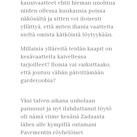
kausivaatteet ehtii hieman unohtua
niiden ollessa kuukausia poissa
näkösältä ja sitten voi iloisesti
yllättyä, että miten ihania vaatteita
sieltä omista kätköistä löytyykään.
Millaisia ylläreitä teidän kaapit on
kesävaatteita kaivellessa
tarjoilleet? Iloisia vai vaikuttaako,
että joutuu vähän päivittämään
garderoobia?
Yksi talven aikana unholaan
painunut ja nyt ilahduttanut löytö
oli nämä viime kesänä Zadaasta
lähes alle kympillä ostamani
Pavementin röyhelöiset