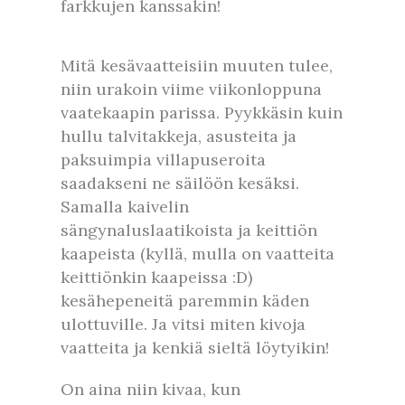
farkkujen kanssakin!
Mitä kesävaatteisiin muuten tulee,
niin urakoin viime viikonloppuna
vaatekaapin parissa. Pyykkäsin kuin
hullu talvitakkeja, asusteita ja
paksuimpia villapuseroita
saadakseni ne säilöön kesäksi.
Samalla kaivelin
sängynaluslaatikoista ja keittiön
kaapeista (kyllä, mulla on vaatteita
keittiönkin kaapeissa :D)
kesähepeneitä paremmin käden
ulottuville. Ja vitsi miten kivoja
vaatteita ja kenkiä sieltä löytyikin!
On aina niin kivaa, kun