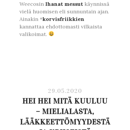
Weecosin
Ihanat messut
käynnissä
vielä huomisen eli sunnuntain ajan.
Ainakin *
korvisfriikkien
kannattaa ehdottomasti vilkaista
valikoimat.
29.05.2020
HEI HEI MITÄ KUULUU
– MIELIALASTA,
LÄÄKKEETTÖMYYDESTÄ