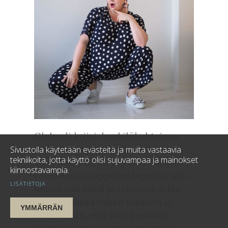
Globaali kriisi, henkilökohtainen
kriiseily oman elämän kanssa,
Sivustolla käytetään evästeitä ja muita vastaavia
tekniikoita, jotta käyttö olisi sujuvampaa ja mainokset
masennusoireilu ja parin nuppiin
kiinnostavampia.
vaikuttavan nappulan lopetus, niin
LISÄTIETOJA
onhan sitä siinä jo tekijöitä, jotka
pistää pakkaa vähän sekaisin ja
YMMÄRRÄN
miettimään, että mistä mikäkin