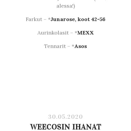
alessa!)
Farkut – *
Junarose, koot 42-56
Aurinkolasit – *
MEXX
Tennarit – *
Asos
30.05.2020
WEECOSIN IHANAT