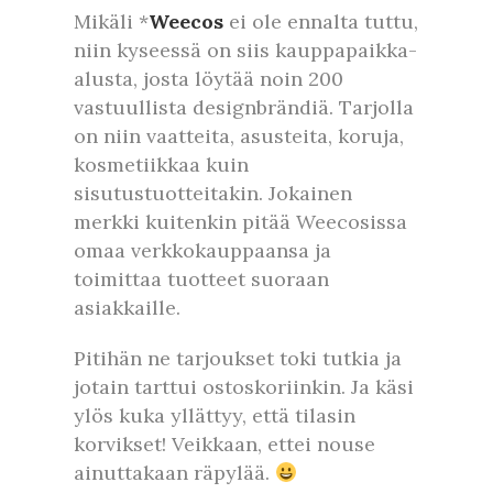
Mikäli *
Weecos
ei ole ennalta tuttu,
niin kyseessä on siis kauppapaikka-
alusta, josta löytää noin 200
vastuullista designbrändiä. Tarjolla
on niin vaatteita, asusteita, koruja,
kosmetiikkaa kuin
sisutustuotteitakin. Jokainen
merkki kuitenkin pitää Weecosissa
omaa verkkokauppaansa ja
toimittaa tuotteet suoraan
asiakkaille.
Pitihän ne tarjoukset toki tutkia ja
jotain tarttui ostoskoriinkin. Ja käsi
ylös kuka yllättyy, että tilasin
korvikset! Veikkaan, ettei nouse
ainuttakaan räpylää.