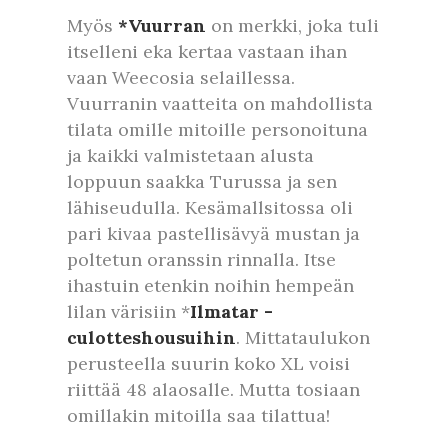
Myös
*Vuurran
on merkki, joka tuli
itselleni eka kertaa vastaan ihan
vaan Weecosia selaillessa.
Vuurranin vaatteita on mahdollista
tilata omille mitoille personoituna
ja kaikki valmistetaan alusta
loppuun saakka Turussa ja sen
lähiseudulla. Kesämallsitossa oli
pari kivaa pastellisävyä mustan ja
poltetun oranssin rinnalla. Itse
ihastuin etenkin noihin hempeän
lilan värisiin *
Ilmatar -
culotteshousuihin
. Mittataulukon
perusteella suurin koko XL voisi
riittää 48 alaosalle. Mutta tosiaan
omillakin mitoilla saa tilattua!