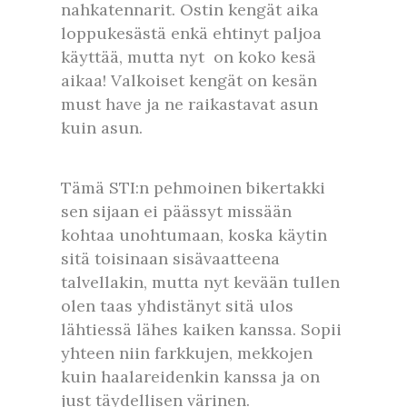
nahkatennarit. Ostin kengät aika
loppukesästä enkä ehtinyt paljoa
käyttää, mutta nyt on koko kesä
aikaa! Valkoiset kengät on kesän
must have ja ne raikastavat asun
kuin asun.
Tämä STI:n pehmoinen bikertakki
sen sijaan ei päässyt missään
kohtaa unohtumaan, koska käytin
sitä toisinaan sisävaatteena
talvellakin, mutta nyt kevään tullen
olen taas yhdistänyt sitä ulos
lähtiessä lähes kaiken kanssa. Sopii
yhteen niin farkkujen, mekkojen
kuin haalareidenkin kanssa ja on
just täydellisen värinen.