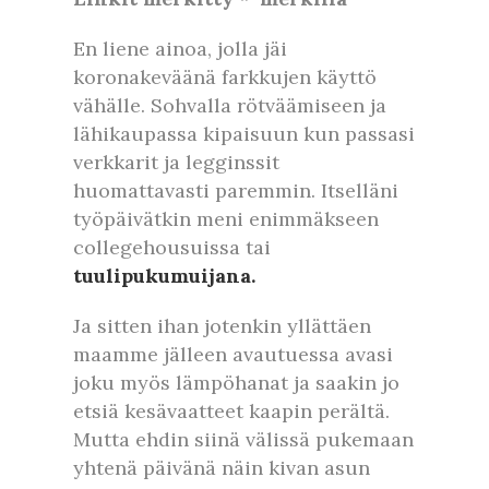
En liene ainoa, jolla jäi
koronakeväänä farkkujen käyttö
vähälle. Sohvalla rötväämiseen ja
lähikaupassa kipaisuun kun passasi
verkkarit ja legginssit
huomattavasti paremmin. Itselläni
työpäivätkin meni enimmäkseen
collegehousuissa tai
tuulipukumuijana.
Ja sitten ihan jotenkin yllättäen
maamme jälleen avautuessa avasi
joku myös lämpöhanat ja saakin jo
etsiä kesävaatteet kaapin perältä.
Mutta ehdin siinä välissä pukemaan
yhtenä päivänä näin kivan asun