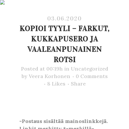
03.06.2020
KOPIOI TYYLI – FARKUT,
KUKKAPUSERO JA
VAALEANPUNAINEN
ROTSI
Posted at 00:19h
in
Uncategorized
by
Veera Korhonen
0 Comments
8
Likes
Share
-Postaus sisältää mainoslinkkejä.
Linkit merkitty *-merkillä-