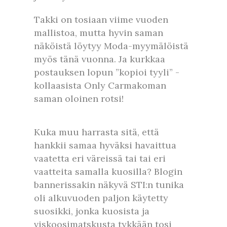
Takki on tosiaan viime vuoden
mallistoa, mutta hyvin saman
näköistä löytyy Moda-myymälöistä
myös tänä vuonna. Ja kurkkaa
postauksen lopun ”kopioi tyyli” -
kollaasista Only Carmakoman
saman oloinen rotsi!
Kuka muu harrasta sitä, että
hankkii samaa hyväksi havaittua
vaatetta eri väreissä tai tai eri
vaatteita samalla kuosilla? Blogin
bannerissakin näkyvä STI:n tunika
oli alkuvuoden paljon käytetty
suosikki, jonka kuosista ja
viskoosimatskusta tykkään tosi