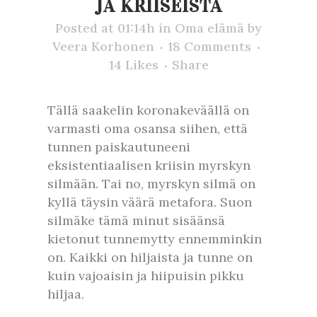
JA KRIISEISTÄ
Posted at 01:14h
in
Oma elämä
by
Veera Korhonen
18 Comments
14
Likes
Share
Tällä saakelin koronakeväällä on
varmasti oma osansa siihen, että
tunnen paiskautuneeni
eksistentiaalisen kriisin myrskyn
silmään. Tai no, myrskyn silmä on
kyllä täysin väärä metafora. Suon
silmäke tämä minut sisäänsä
kietonut tunnemytty ennemminkin
on. Kaikki on hiljaista ja tunne on
kuin vajoaisin ja hiipuisin pikku
hiljaa.