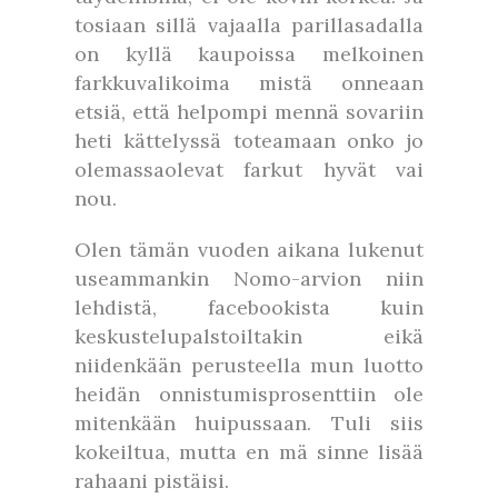
tosiaan sillä vajaalla parillasadalla
on kyllä kaupoissa melkoinen
farkkuvalikoima mistä onneaan
etsiä, että helpompi mennä sovariin
heti kättelyssä toteamaan onko jo
olemassaolevat farkut hyvät vai
nou.
Olen tämän vuoden aikana lukenut
useammankin Nomo-arvion niin
lehdistä, facebookista kuin
keskustelupalstoiltakin eikä
niidenkään perusteella mun luotto
heidän onnistumisprosenttiin ole
mitenkään huipussaan. Tuli siis
kokeiltua, mutta en mä sinne lisää
rahaani pistäisi.