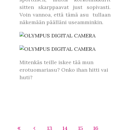
sitten skarppaavat just sopivasti.
Voin vannoa, että tämä asu tullaan
näkemään päälläni useamminkin.
Mitenkäs teille iskee tää mun
erotuomariasu? Onko ihan hitti vai
huti?
13
14
15
16