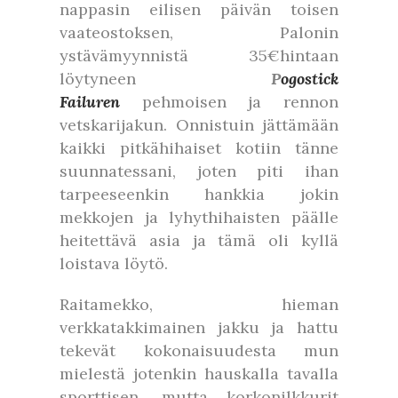
nappasin eilisen päivän toisen
vaateostoksen, Palonin
ystävämyynnistä 35€hintaan
löytyneen
P
ogostick
Failuren
pehmoisen ja rennon
vetskarijakun. Onnistuin jättämään
kaikki pitkähihaiset kotiin tänne
suunnatessani, joten piti ihan
tarpeeseenkin hankkia jokin
mekkojen ja lyhythihaisten päälle
heitettävä asia ja tämä oli kyllä
loistava löytö.
Raitamekko, hieman
verkkatakkimainen jakku ja hattu
tekevät kokonaisuudesta mun
mielestä jotenkin hauskalla tavalla
sporttisen, mutta korkonilkkurit