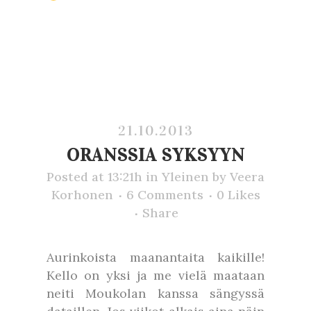
21.10.2013
ORANSSIA SYKSYYN
Posted at 13:21h
in
Yleinen
by
Veera
Korhonen
6 Comments
0
Likes
Share
Aurinkoista maanantaita kaikille!
Kello on yksi ja me vielä maataan
neiti Moukolan kanssa sängyssä