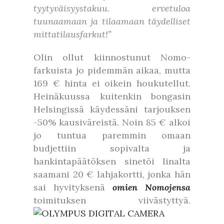
tyytyväisyystakuu. ervetuloa
tuunaamaan ja tilaamaan täydelliset
mittatilausfarkut!”
Olin ollut kiinnostunut Nomo-
farkuista jo pidemmän aikaa, mutta
169 € hinta ei oikein houkutellut.
Heinäkuussa kuitenkin bongasin
Helsingissä käydessäni tarjouksen
-50% kausiväreistä. Noin 85 € alkoi
jo tuntua paremmin omaan
budjettiin sopivalta ja
hankintapäätöksen sinetöi Iinalta
saamani 20 € lahjakortti, jonka hän
sai hyvityksenä
omien Nomojensa
toimituksen viivästyttyä.