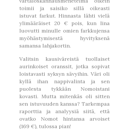
vartaloskannausmenetelmä oikein
toimii ja saisiko sillä oikeasti
istuvat farkut. Hinnasta lähti vielä
ylimääräiset 20 € pois, kun Iina
luovutti minulle omien farkkujensa
myöhästymisestä hyvityksenä
samansa lahjakortin.
Valitsin kausiväreistä tuollaiset
aurinkoiset oranssit, jotka sopivat
loistavasti syksyn sävyihin. Väri oli
kyllä ihan nappivalinta ja sen
puolesta tykkään Nomoistani
kovasti. Mutta mitenkäs oli sitten
sen istuvuuden kanssa? Tarkempaa
raporttia ja analyysiä siitä, että
ovatko Nomot hintansa arvoiset
(169 €), tulossa pian!