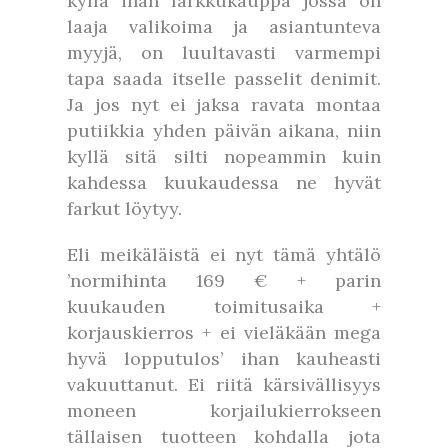
kyllä ihan farkkukauppa jossa on
laaja valikoima ja asiantunteva
myyjä, on luultavasti varmempi
tapa saada itselle passelit denimit.
Ja jos nyt ei jaksa ravata montaa
putiikkia yhden päivän aikana, niin
kyllä sitä silti nopeammin kuin
kahdessa kuukaudessa ne hyvät
farkut löytyy.
Eli meikäläistä ei nyt tämä yhtälö
’normihinta 169 € + parin
kuukauden toimitusaika +
korjauskierros + ei vieläkään mega
hyvä lopputulos’ ihan kauheasti
vakuuttanut. Ei riitä kärsivällisyys
moneen korjailukierrokseen
tällaisen tuotteen kohdalla jota