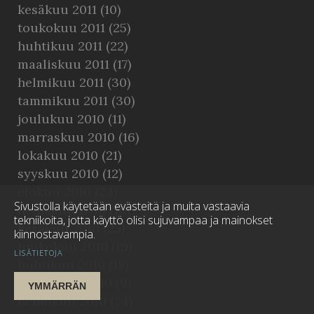
kesäkuu 2011
(10)
toukokuu 2011
(25)
huhtikuu 2011
(22)
maaliskuu 2011
(17)
helmikuu 2011
(30)
tammikuu 2011
(30)
joulukuu 2010
(11)
marraskuu 2010
(16)
lokakuu 2010
(21)
syyskuu 2010
(12)
elokuu 2010
(23)
Sivustolla käytetään evästeitä ja muita vastaavia
heinäkuu 2010
(16)
tekniikoita, jotta käyttö olisi sujuvampaa ja mainokset
kesäkuu 2010
(25)
kiinnostavampia.
toukokuu 2010
(19)
LISÄTIETOJA
huhtikuu 2010
(18)
maaliskuu 2010
(9)
YMMÄRRÄN
helmikuu 2010
(24)