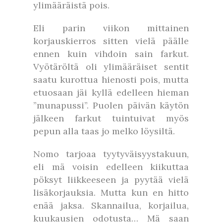
ylimääräistä pois.
Eli parin viikon mittainen
korjauskierros sitten vielä päälle
ennen kuin vihdoin sain farkut.
Vyötäröltä oli ylimääräiset sentit
saatu kurottua hienosti pois, mutta
etuosaan jäi kyllä edelleen hieman
”munapussi”. Puolen päivän käytön
jälkeen farkut tuintuivat myös
pepun alla taas jo melko löysiltä.
Nomo tarjoaa tyytyväisyystakuun,
eli mä voisin edelleen kiikuttaa
pöksyt liikkeeseen ja pyytää vielä
lisäkorjauksia. Mutta kun en hitto
enää jaksa. Skannailua, korjailua,
kuukausien odotusta… Mä saan