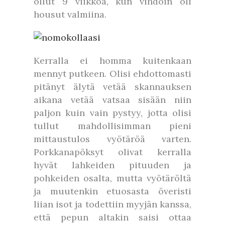
ollut 9 viikkoa, kun vihdoin oli
housut valmiina.
Kerralla ei homma kuitenkaan
mennyt putkeen. Olisi ehdottomasti
pitänyt älytä vetää skannauksen
aikana vetää vatsaa sisään niin
paljon kuin vain pystyy, jotta olisi
tullut mahdollisimman pieni
mittaustulos vyötäröä varten.
Porkkanapöksyt olivat kerralla
hyvät lahkeiden pituuden ja
pohkeiden osalta, mutta vyötäröltä
ja muutenkin etuosasta överisti
liian isot ja todettiin myyjän kanssa,
että pepun altakin saisi ottaa