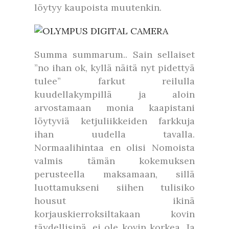
löytyy kaupoista muutenkin.
Summa summarum.. Sain sellaiset
”no ihan ok, kyllä näitä nyt pidettyä
tulee” farkut reilulla
kuudellakympillä ja aloin
arvostamaan monia kaapistani
löytyviä ketjuliikkeiden farkkuja
ihan uudella tavalla.
Normaalihintaa en olisi Nomoista
valmis tämän kokemuksen
perusteella maksamaan, sillä
luottamukseni siihen tulisiko
housut ikinä
korjauskierroksiltakaan kovin
täydellisinä, ei ole kovin korkea. Ja