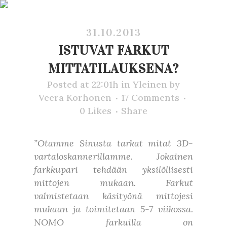
31.10.2013
ISTUVAT FARKUT
MITTATILAUKSENA?
Posted at 22:01h
in
Yleinen
by
Veera Korhonen
17 Comments
0
Likes
Share
”Otamme Sinusta tarkat mitat 3D-
vartaloskannerillamme. Jokainen
farkkupari tehdään yksilöllisesti
mittojen mukaan. Farkut
valmistetaan käsityönä mittojesi
mukaan ja toimitetaan 5-7 viikossa.
NOMO farkuilla on