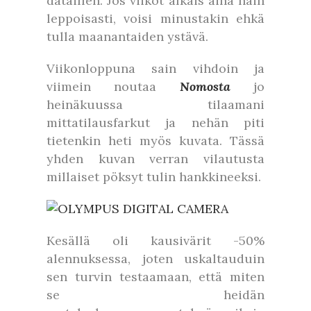
dataillen. Jos viikot alkais aina näin
leppoisasti, voisi minustakin ehkä
tulla maanantaiden ystävä.
Viikonloppuna sain vihdoin ja
viimein noutaa
Nomosta
jo
heinäkuussa tilaamani
mittatilausfarkut ja nehän piti
tietenkin heti myös kuvata. Tässä
yhden kuvan verran vilautusta
millaiset pöksyt tulin hankkineeksi.
Kesällä oli kausivärit -50%
alennuksessa, joten uskaltauduin
sen turvin testaamaan, että miten
se heidän