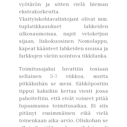
vyötärön ja sitten vielä hieman
ekstrakorkeutta.
Yksityiskohtavalintojani olivat mm.
tuplatikkauukset lahkeiden
ulkosaumoissa, napit vetoketjun
sijaan, liskokuosinen Nomolappu,
kapeat käänteet lahkeiden suussa ja
farkkujen väriin sointuva tikkilanka.
Toimitusajaksi luvattiin tosiaan
sellainen 5-7 viikkoa, mutta
pitkäksihän se meni. Sähköpostiin
tippui kaksikin kertaa viesti jossa
pahoiteltiin, että eivät voineet pitää
lupaamansa toimitusaikaa. Ei siis
pitänyt ensimmäinen eikä vielä
toinenkaan aika-arvio. Oliskohan se