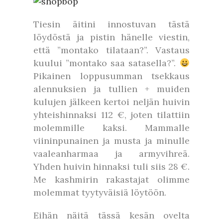
Tiesin äitini innostuvan tästä
löydöstä ja pistin hänelle viestin,
että ”montako tilataan?”. Vastaus
kuului ”montako saa satasella?”.
Pikainen loppusumman tsekkaus
alennuksien ja tullien + muiden
kulujen jälkeen kertoi neljän huivin
yhteishinnaksi 112 €, joten tilattiin
molemmille kaksi. Mammalle
viininpunainen ja musta ja minulle
vaaleanharmaa ja armyvihreä.
Yhden huivin hinnaksi tuli siis 28 €.
Me kashmirin rakastajat olimme
molemmat tyytyväisiä löytöön.
Eihän näitä tässä kesän ovelta