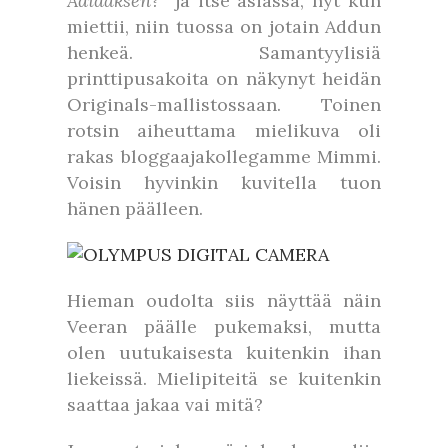
Adidaksen?
” ja itse asiassa, nyt kun
miettii, niin tuossa on jotain Addun
henkeä. Samantyylisiä
printtipusakoita on näkynyt heidän
Originals-mallistossaan. Toinen
rotsin aiheuttama mielikuva oli
rakas bloggaajakollegamme Mimmi.
Voisin hyvinkin kuvitella tuon
hänen päälleen.
Hieman oudolta siis näyttää näin
Veeran päälle pukemaksi, mutta
olen uutukaisesta kuitenkin ihan
liekeissä. Mielipiteitä se kuitenkin
saattaa jakaa vai mitä?