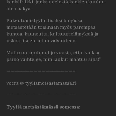
kenkäfriikki, jonka mielestä kenkien kuuluu
aina näkyä.
Pukeutumistyylin lisäksi blogissa
metsästetään toisinaan myös parempaa
kuntoa, kauneutta, kulttuurielämyksiä ja
uskoa itseen ja tulevaisuuteen.
Motto on kuulunut jo vuosia, että ”vaikka
paino vaihtelee, niin laukut mahtuu aina!”
—————————————————–
veera @ tyyliametsastamassa.fi
——————————————————
Tyyliä metsästämässä somessa: