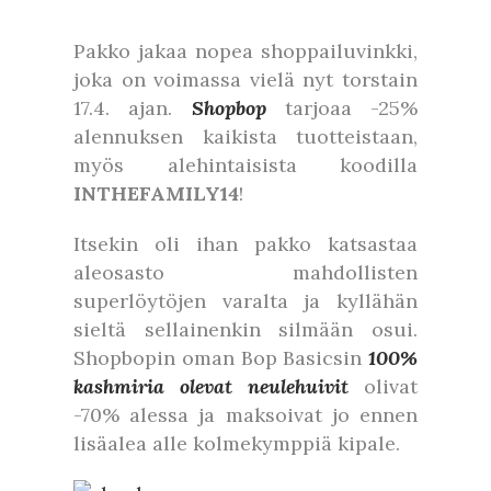
Pakko jakaa nopea shoppailuvinkki,
joka on voimassa vielä nyt torstain
17.4. ajan.
Shopbop
tarjoaa -25%
alennuksen kaikista tuotteistaan,
myös alehintaisista koodilla
INTHEFAMILY14
!
Itsekin oli ihan pakko katsastaa
aleosasto mahdollisten
superlöytöjen varalta ja kyllähän
sieltä sellainenkin silmään osui.
Shopbopin oman Bop Basicsin
100%
kashmiria olevat neulehuivit
olivat
-70% alessa ja maksoivat jo ennen
lisäalea alle kolmekymppiä kipale.