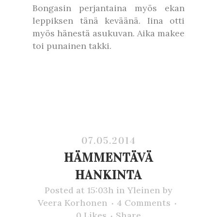
Bongasin perjantaina myös ekan
leppiksen tänä keväänä. Iina otti
myös hänestä asukuvan. Aika makee
toi punainen takki.
07.05.2014
HÄMMENTÄVÄ
HANKINTA
Posted at 15:03h
in
Yleinen
by
Veera Korhonen
4 Comments
0
Likes
Share