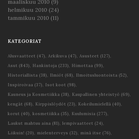
maaliskuu 2010
(9)
helmikuu 2010
(24)
tammikuu 2010
(11)
KATEGORIAT
Alusvaatteet
(47)
Arkikuva
(47)
Asusteet
(127)
Asut
(843)
Hankintoja
(233)
Himottaa
(99)
Historiallista
(38)
Ilmiöt
(68)
Ilmoitusluontoista
(52)
Inspiroivaa
(37)
Isot koot
(98)
Kauneus ja Kosmetiikka
(38)
Kaupallinen yhteistyö
(69)
kengät
(68)
Kirppislöydöt
(23)
Kokeilumielellä
(40)
korut
(40)
kosmetiikka
(35)
Kuulumisia
(277)
Laukut mahtuu aina
(81)
lempivaatteet
(24)
Liikuin!
(20)
mielenterveys
(32)
minä itse
(76)