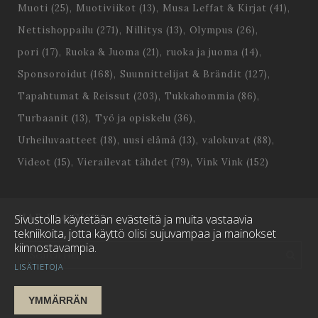
Muoti
(25)
Muotiviikot
(13)
Musa Leffat & Kirjat
(41)
Nettishoppailu
(271)
Nillitys
(13)
Olympus
(26)
pori
(17)
Ruoka & Juoma
(21)
ruoka ja juoma
(14)
Sponsoroidut
(168)
Suunnittelijat & Brändit
(127)
Tapahtumat & Reissut
(203)
Tukkahommia
(86)
Turbaanit
(13)
Työ ja opiskelu
(36)
Urheiluvaatteet
(18)
uusi elämä
(13)
valokuvat
(88)
Videot
(15)
Vierailevat tähdet
(79)
Vink Vink
(152)
HAE BLOGISTA
Sivustolla käytetään evästeitä ja muita vastaavia
tekniikoita, jotta käyttö olisi sujuvampaa ja mainokset
kiinnostavampia.
LISÄTIETOJA
YMMÄRRÄN