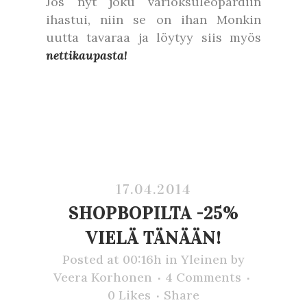
Jos nyt joku värioksuleopardiin
ihastui, niin se on ihan Monkin
uutta tavaraa ja löytyy siis myös
nettikaupasta!
17.04.2014
SHOPBOPILTA -25%
VIELÄ TÄNÄÄN!
Posted at 00:16h
in
Yleinen
by
Veera Korhonen
4 Comments
0
Likes
Share