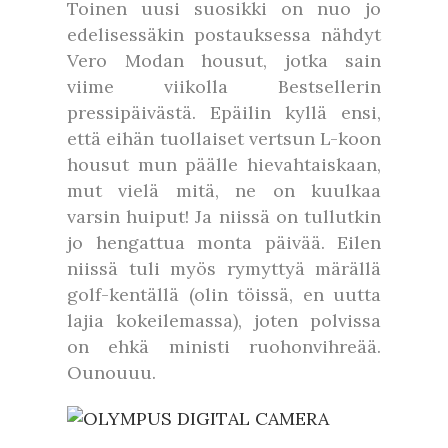
Toinen uusi suosikki on nuo jo
edelisessäkin postauksessa nähdyt
Vero Modan housut, jotka sain
viime viikolla Bestsellerin
pressipäivästä. Epäilin kyllä ensi,
että eihän tuollaiset vertsun L-koon
housut mun päälle hievahtaiskaan,
mut vielä mitä, ne on kuulkaa
varsin huiput! Ja niissä on tullutkin
jo hengattua monta päivää. Eilen
niissä tuli myös rymyttyä märällä
golf-kentällä (olin töissä, en uutta
lajia kokeilemassa), joten polvissa
on ehkä ministi ruohonvihreää.
Ounouuu.