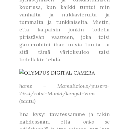
kourissa, kun kaikki tuntui niin
vanhalta ja nukkavierulta ja
tummalta ja tunkkaiselta. Mietin,
että kaipaisin jonkin todella
piristävän vaatteen, joka toisi
garderobiini ihan uusia tuulia. Ja
sitä tämä värioksuleo taisi
todellakin tehdä.
hame – Mamalicious/pusero-
Zizzi/rotsi-Monki/kengät-Vans
(saatu)
Iina kysyi tavatessamme ja takin
nähdessään, että ”
onko se