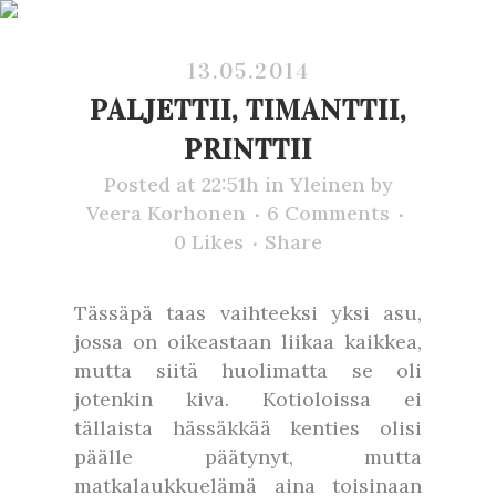
13.05.2014
PALJETTII, TIMANTTII,
PRINTTII
Posted at 22:51h
in
Yleinen
by
Veera Korhonen
6 Comments
0
Likes
Share
Tässäpä taas vaihteeksi yksi asu,
jossa on oikeastaan liikaa kaikkea,
mutta siitä huolimatta se oli
jotenkin kiva. Kotioloissa ei
tällaista hässäkkää kenties olisi
päälle päätynyt, mutta
matkalaukkuelämä aina toisinaan