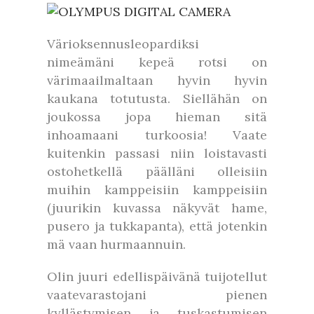
Värioksennusleopardiksi
nimeämäni kepeä rotsi on
värimaailmaltaan hyvin hyvin
kaukana totutusta. Siellähän on
joukossa jopa hieman sitä
inhoamaani turkoosia! Vaate
kuitenkin passasi niin loistavasti
ostohetkellä päälläni olleisiin
muihin kamppeisiin kamppeisiin
(juurikin kuvassa näkyvät hame,
pusero ja tukkapanta), että jotenkin
mä vaan hurmaannuin.
Olin juuri edellispäivänä tuijotellut
vaatevarastojani pienen
kyllästymisen ja tuskastumisen