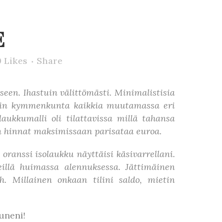
E
0
Likes
Share
een. Ihastuin välittömästi. Minimalistisia
a noin kymmenkunta kaikkia muutamassa eri
aukkumalli oli tilattavissa millä tahansa
jen hinnat maksimissaan parisataa euroa.
oranssi isolaukku näyttäisi käsivarrellani.
illä huimassa alennuksessa. Jättimäinen
. Millainen onkaan tilini saldo, mietin
uneni!