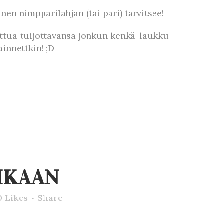
nen nimpparilahjan (tai pari) tarvitsee!
uttua tuijottavansa jonkun kenkä-laukku-
innettkin! ;D
HKAAN
0
Likes
Share