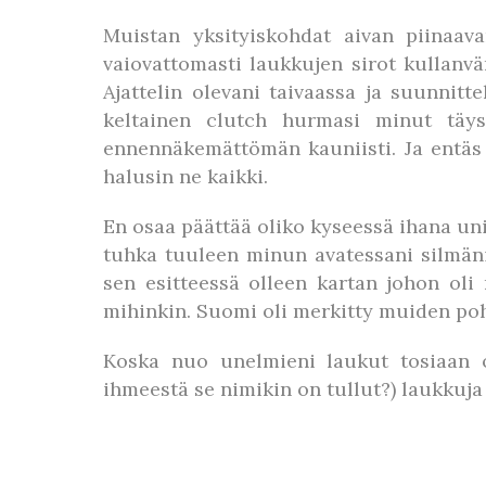
Muistan yksityiskohdat aivan piinaa
vaiovattomasti laukkujen sirot kullanvär
Ajattelin olevani taivaassa ja suunnitt
keltainen clutch hurmasi minut täys
ennennäkemättömän kauniisti. Ja entäs
halusin ne kaikki.
En osaa päättää oliko kyseessä ihana uni
tuhka tuuleen minun avatessani silmäni
sen esitteessä olleen kartan johon oli
mihinkin. Suomi oli merkitty muiden pohj
Koska nuo unelmieni laukut tosiaan 
ihmeestä se nimikin on tullut?) laukkuja 