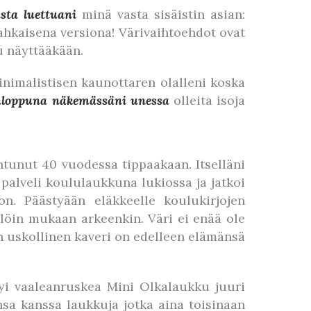
sta luettuani
minä vasta sisäistin asian:
kaisena versiona! Värivaihtoehdot ovat
u näyttääkään.
inimalistisen kaunottaren olalleni koska
nloppuna näkemässäni unessa
olleita isoja
ntunut 40 vuodessa tippaakaan. Itselläni
palveli koululaukkuna lukiossa ja jatkoi
on. Päästyään eläkkeelle koulukirjojen
llöin mukaan arkeenkin. Väri ei enää ole
 uskollinen kaveri on edelleen elämänsä
yi vaaleanruskea Mini Olkalaukku juuri
a kanssa laukkuja jotka aina toisinaan