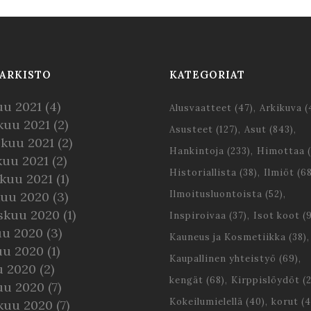
ARKISTO
KATEGORIAT
uu 2021
(4)
Alusvaatteet
(47)
Arkikuva
(
kuu 2021
(2)
Asusteet
(127)
Asut
(843)
skuu 2021
(2)
Hankintoja
(233)
Himottaa
(
kuu 2021
(2)
Historiallista
(38)
Ilmiöt
(68
kuu 2021
(1)
Ilmoitusluontoista
(52)
kuu 2020
(3)
skuu 2020
(1)
Inspiroivaa
(37)
Isot koot
(9
uu 2020
(3)
Kauneus ja Kosmetiikka
(38)
uu 2020
(1)
Kaupallinen yhteistyö
(69)
u 2020
(2)
kengät
(68)
Kirppislöydöt
(2
uu 2020
(7)
Kokeilumielellä
(40)
korut
(4
kuu 2020
(7)