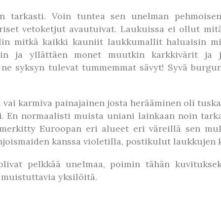
van tarkasti. Voin tuntea sen unelman pehmoise
iset vetoketjut avautuivat. Laukuissa ei ollut mit
elin mitkä kaikki kauniit laukkumallit haluaisin mi
in ja yllättäen monet muutkin karkkivärit ja j
 ne syksyn tulevat tummemmat sävyt! Syvä burgu
 vai karmiva painajainen josta herääminen oli tuskai
. En normaalisti muista uniani lainkaan noin tark
 merkitty Euroopan eri alueet eri väreillä sen mu
oismaiden kanssa violetilla, postikulut laukkujen 
olivat pelkkää unelmaa, poimin tähän kuvituk
muistuttavia yksilöitä.