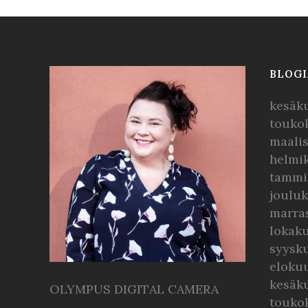
BLOGI
kesäk
touko
maali
helmi
tammi
joulu
marra
lokak
syysk
eloku
kesäk
OLYMPUS DIGITAL CAMERA
touko