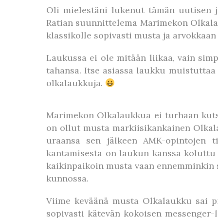
Oli mielestäni lukenut tämän uutisen 
Ratian suunnittelema Marimekon Olkala
klassikolle sopivasti musta ja arvokkaan
Laukussa ei ole mitään liikaa, vain sim
tahansa. Itse asiassa laukku muistutta
olkalaukkuja.
Marimekon Olkalaukkua ei turhaan kutsut
on ollut musta markiisikankainen Olkala
uraansa sen jälkeen AMK-opintojen tie
kantamisesta on laukun kanssa koluttu s
kaikinpaikoin musta vaan ennemminkin s
kunnossa.
Viime keväänä musta Olkalaukku sai pi
sopivasti kätevän kokoisen messenger-