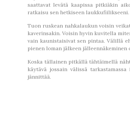
saattavat levätä kaapissa pitkiäkin a
ratkaisu sen hetkiseen laukkufiilikseeni.
Tuon ruskean nahkalaukun voisin veikat
kaverinsakin. Voisin hyvin kuvitella mit
vain kaunistaisivat sen pintaa. Välillä
pienen loman jälkeen jälleennäkeminen 
Koska tällainen pitkällä tähtäimellä nä
käytävä jossain välissä tarkastamassa
jännittää.