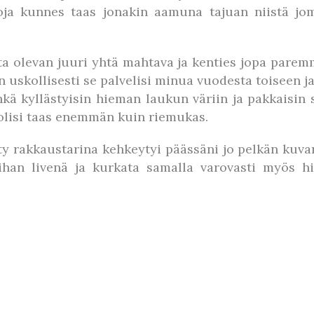
ikoja kunnes taas jonakin aamuna tajuan niistä 
a olevan juuri yhtä mahtava ja kenties jopa paremm
en uskollisesti se palvelisi minua vuodesta toiseen j
 ehkä kyllästyisin hieman laukun väriin ja pakkais
olisi taas enemmän kuin riemukas.
hty rakkaustarina kehkeytyi päässäni jo pelkän kuva
 ihan livenä ja kurkata samalla varovasti myös