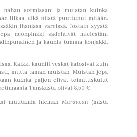
n nahan sormissani ja muistan kuinka
ään liikaa, eikä niistä puuttunut mitään.
ssäkin ihanissa väreissä. Jostain syystä
opa neonpinkki sädehtivät mielestäni
ndinpunainen ja kaunis tumma konjakki,
saa. Kaikki kauniit veskat katosivat kuin
asti, mutta tämän muistan. Muistan jopa
kaan kuinka paljon olivat toimituskulut
kotimaasta Tanskasta olivat 8,50 €.
seksi muutamia hieman
Marducan
(mistä