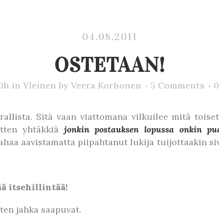
04.08.2011
OSTETAAN!
00h
in
Yleinen
by
Veera Korhonen
5 Comments
0
llista. Sitä vaan viattomana vilkuilee mitä toise
sitten yhtäkkiä
jonkin postauksen lopussa onkin puo
a aavistamatta piipahtanut lukija tuijottaakin siv
ää itsehillintää!
ten jahka saapuvat.