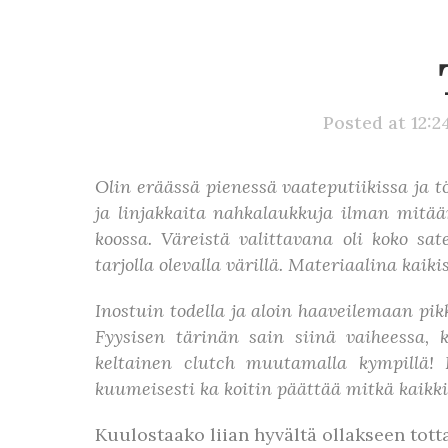
Posted at 12:2
Olin eräässä pienessä vaateputiikissa ja 
ja linjakkaita nahkalaukkuja ilman mitää
koossa. Väreistä valittavana oli koko sa
tarjolla olevalla värillä. Materiaalina ka
Inostuin todella ja aloin haaveilemaan pik
Fyysisen tärinän sain siinä vaiheessa,
keltainen clutch muutamalla kympillä! 
kuumeisesti ka koitin päättää mitkä kaikki
Kuulostaako liian hyvältä ollakseen totta