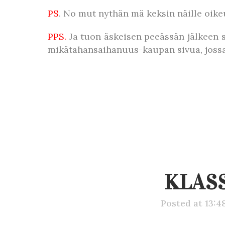
PS
. No mut nythän mä keksin näille oikeu
PPS.
Ja tuon äskeisen peeässän jälkeen s
mikätahansaihanuus-kaupan sivua, jossa k
KLAS
Posted at 13:4