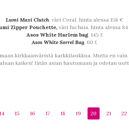
Lumi Maxi Clutch
, väri Coral, hinta alessa 158 €
umi Zipper Pouchette,
väri fuchsia, hinta alessa 84
Asos White Harlem bag
, 145 £
Asos White Sorrel Bag
, 60 £
semaan kirkkaanväristä karkkilaukkua. Mutta en vain o
 haluan kaiken! Jätän asian hautumaan ja odotan uutta
14
15
16
17
18
19
20
21
22