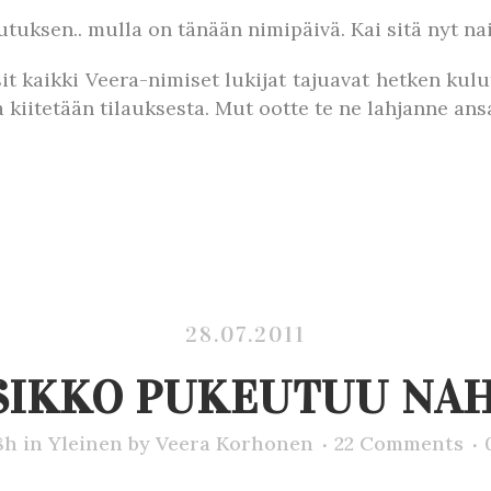
tuksen.. mulla on tänään nimipäivä. Kai sitä nyt nai
it kaikki Veera-nimiset lukijat tajuavat hetken kul
iitetään tilauksesta. Mut ootte te ne lahjanne ansa
28.07.2011
SIKKO PUKEUTUU NA
8h
in
Yleinen
by
Veera Korhonen
22 Comments