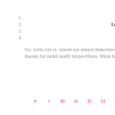
L
No, totta tai ei, uneni sai minut himoit
ihanin tai mikä malli tarpeellisin. Minä
10
11
12
13