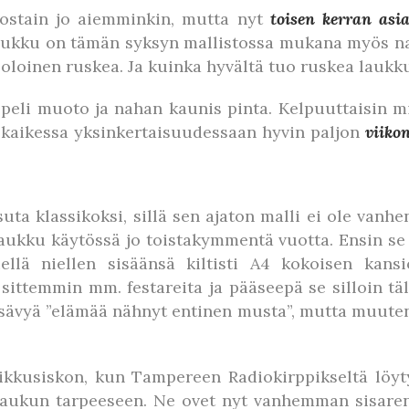
jostain jo aiemminkin, mutta nyt
toisen kerran asia
ukku on tämän syksyn mallistossa mukana myös nah
 oloinen ruskea. Ja kuinka hyvältä tuo ruskea laukk
ppeli muoto ja nahan kaunis pinta. Kelpuuttaisin m
a kaikessa yksinkertaisuudessaan hyvin paljon
viiko
a klassikoksi, sillä sen ajaton malli ei ole vanhe
ukku käytössä jo toistakymmentä vuotta. Ensin se 
llä niellen sisäänsä kiltisti A4 kokoisen kansi
ittemmin mm. festareita ja pääseepä se silloin tä
ävyä ”elämää nähnyt entinen musta”, mutta muuten
kkusiskon, kun Tampereen Radiokirppikseltä löyt
laukun tarpeeseen. Ne ovet nyt vanhemman sisarens