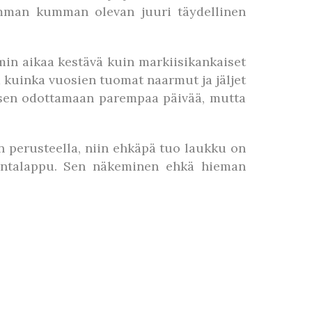
jomman kumman olevan juuri täydellinen
in aikaa kestävä kuin markiisikankaiset
a kuinka vuosien tuomat naarmut ja jäljet
in sen odottamaan parempaa päivää, mutta
n perusteella, niin ehkäpä tuo laukku on
 hintalappu. Sen näkeminen ehkä hieman