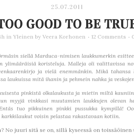
25.07.2011
TOO GOOD TO BE TRU
4h
in
Yleinen
by
Veera Korhonen
12 Comments
törmäsin siellä Marduca-nimisen laukkumerkin esittees
n ylimääräisiä koristeluja. Malleja oli valittaviss
teenkaarenkirjo ja vielä enemmänkin. Mikä tahansa l
ikissa laukuissa mitä ihanin ja pehmein nahka ja vesko
kuisesta pinkistä olkalaukusta ja mietin miltä kauniin 
 kun myyjä vinkkasi muutamien laukkujen olevan he
Entäs tuo pikkuinen pinkki pussukka kympillä! Ooh
 karkkilaukut voisin pelastaa rakastavaan kotiin.
? No juuri sitä se on, sillä kyseessä on toissäöinen 