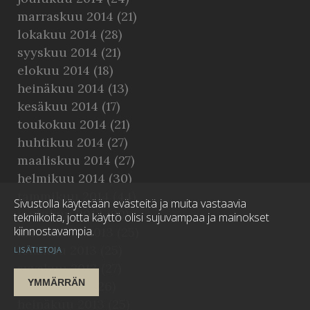
marraskuu 2014
(21)
lokakuu 2014
(28)
syyskuu 2014
(21)
elokuu 2014
(18)
heinäkuu 2014
(13)
kesäkuu 2014
(17)
toukokuu 2014
(21)
huhtikuu 2014
(27)
maaliskuu 2014
(27)
helmikuu 2014
(30)
tammikuu 2014
(44)
Sivustolla käytetään evästeitä ja muita vastaavia
joulukuu 2013
(20)
tekniikoita, jotta käyttö olisi sujuvampaa ja mainokset
kiinnostavampia.
marraskuu 2013
(25)
lokakuu 2013
(25)
LISÄTIETOJA
syyskuu 2013
(27)
YMMÄRRÄN
elokuu 2013
(26)
heinäkuu 2013
(25)