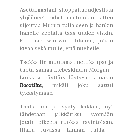
Asettamastani shoppailubudjestista
ylijääneet rahat saatoinkin sitten
sijoittaa Murun tuliaiseen ja hankin
hänelle kentältä taas uuden viskin.
Eli ihan win-win -tilanne, jotain
kivaa sekä mulle, että miehelle.
Tsekkailin muutamat nettikaupat ja
tuota samaa Liebeskindin Morgan -
laukkua näyttäis löytyvän ainakin
Booztilta
,
mikäli joku sattui
tykästymään.
Täällä on jo syöty kakkua, nyt
lähdetään ”jälkkäriksi” syömään
jotain oikeeta ruokaa ravintolaan.
Illalla luvassa Linnan Juhla -