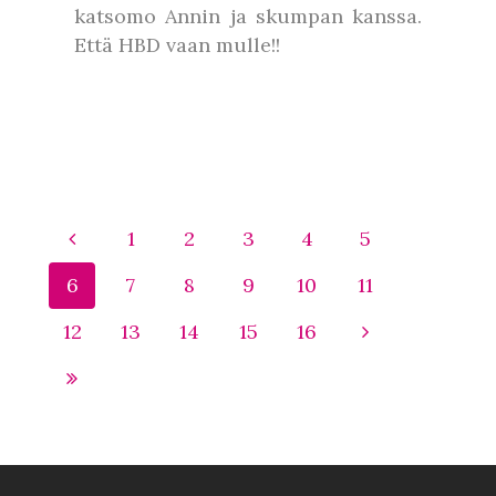
katsomo Annin ja skumpan kanssa.
Että HBD vaan mulle!!
1
2
3
4
5
6
7
8
9
10
11
12
13
14
15
16