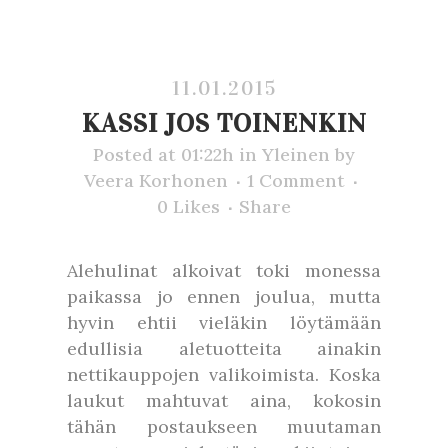
11.01.2015
KASSI JOS TOINENKIN
Posted at 01:22h
in
Yleinen
by
Veera Korhonen
1 Comment
0
Likes
Share
Alehulinat alkoivat toki monessa
paikassa jo ennen joulua, mutta
hyvin ehtii vieläkin löytämään
edullisia aletuotteita ainakin
nettikauppojen valikoimista. Koska
laukut mahtuvat aina, kokosin
tähän postaukseen muutaman