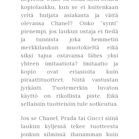
kopiolaukku, kun se ei kuitenkaan
yritä huijata asiakasta ja väitä
olevansa Chanel? Onko ”synti”
pienempi, jos laukun ostaja ei tiedä
ja tunnista joka hemmetin
merkkilaukun muotokieltä eikä
siksi tajua ostavansa lähes yksi
yhteen imitaatiota? Imitaatio ja
kopio ovat eriasioita kuin
piraattituotteet. Niitä vastustan
jyrkästi. Tuotemerkin luvaton
käyttö on rikollista piste. Eikä
sellaisiin tuotteisiin tule sotkeutua.
Jos se Chanel, Prada tai Gucci siinä
laukun kyljessä tekee tuotteesta
jonkun silmissä ihanamman kuin