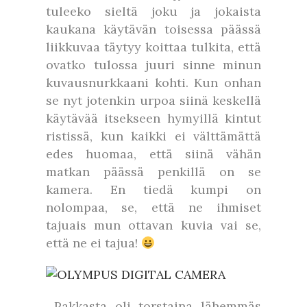
tuleeko sieltä joku ja jokaista
kaukana käytävän toisessa päässä
liikkuvaa täytyy koittaa tulkita, että
ovatko tulossa juuri sinne minun
kuvausnurkkaani kohti. Kun onhan
se nyt jotenkin urpoa siinä keskellä
käytävää itsekseen hymyillä kintut
ristissä, kun kaikki ei välttämättä
edes huomaa, että siinä vähän
matkan päässä penkillä on se
kamera. En tiedä kumpi on
nolompaa, se, että ne ihmiset
tajuais mun ottavan kuvia vai se,
että ne ei tajua!
Pakkasta oli torstaina lähemmäs