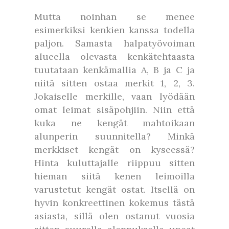
Mutta noinhan se menee
esimerkiksi kenkien kanssa todella
paljon. Samasta halpatyövoiman
alueella olevasta kenkätehtaasta
tuutataan kenkämallia A, B ja C ja
niitä sitten ostaa merkit 1, 2, 3.
Jokaiselle merkille, vaan lyödään
omat leimat sisäpohjiin. Niin että
kuka ne kengät mahtoikaan
alunperin suunnitella? Minkä
merkkiset kengät on kyseessä?
Hinta kuluttajalle riippuu sitten
hieman siitä kenen leimoilla
varustetut kengät ostat. Itsellä on
hyvin konkreettinen kokemus tästä
asiasta, sillä olen ostanut vuosia