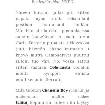
Basics/laukku-NYPD
Yhteen kuvaan (alla) piti sitten
napata myös tuolla reissullani
postista noutamani laukku.
Minähän ale-laukku -postauksessa
sanoin katselleeni jo usein tuota
Carla Ferrerin punaista tikkiveskaa
(juu, hävytön Chanel-imitaatio, I
know), mutta Campadrelta puuttui
silloin tuo väri. No, veska sattui
sitten vastaan
Oolalaasta
vieläkin
monta kymppiä entistä
edullisemmin. Sorruin.
Mitä tuohon
Chanelin Boy
(vanhan ja
uudemman mallin näkee
täältä
)
kopiointiin tulee, niin täytyy