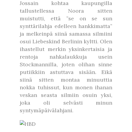
Jossain kohtaa kaupungilla
tallustellessa Noora sitten
muistutti, että ”se on se sun
synttärilahja edelleen hankkimatta”
ja melkeinpä siinä samassa silmiini
osui Liebeskind Berlinin kyltti. Olen
ihastellut merkin yksinkertaisia ja
rentoja nahkalaukkuja usein
Stockmannilla, joten olihan sinne
putiikkiin astuttava sisään. Eikä
siinä sitten montaa minuuttia
nokka tuhissut, kun monen ihanan
veskan seasta silmiin osuin yksi,
joka oli selvästi minun
syntymäpäivälahjani.