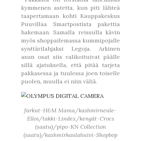
kymmenen astetta, kun piti lähteä
taapertamaan kohti Kauppakeskus
Puuvillaa Smartpostista pakettia
hakemaan. Samalla reissulla kävin
myös shoppailemassa kummipojalle
synttärilahjaksi Legoja. Arkinen
asun osat siis valikoituivat päälle
sillä ajatuksella, että pitää tarjeta
pakkasessa ja tuulessa joen toiselle
puolen, muulla ei niin väliä.
farkut-H&M Mama/kashmirneule-
Ellos/takki-Lindex/kengät-Crocs
(saatu)/pipo-KN Collection
(saatu)/kashmirkaulahuivi-Shopbop