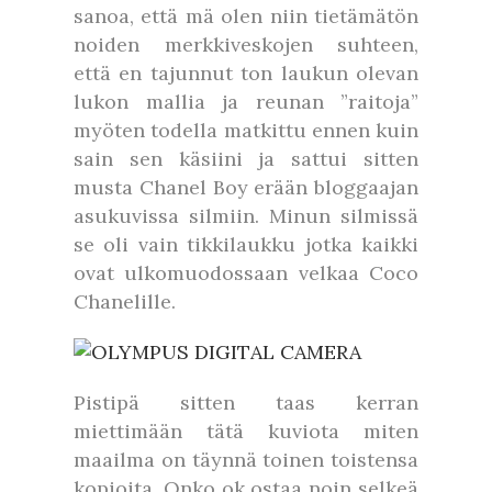
sanoa, että mä olen niin tietämätön
noiden merkkiveskojen suhteen,
että en tajunnut ton laukun olevan
lukon mallia ja reunan ”raitoja”
myöten todella matkittu ennen kuin
sain sen käsiini ja sattui sitten
musta Chanel Boy erään bloggaajan
asukuvissa silmiin. Minun silmissä
se oli vain tikkilaukku jotka kaikki
ovat ulkomuodossaan velkaa Coco
Chanelille.
Pistipä sitten taas kerran
miettimään tätä kuviota miten
maailma on täynnä toinen toistensa
kopioita. Onko ok ostaa noin selkeä