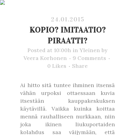
24.01.2015
KOPIO? IMITAATIO?
PIRAATTI?
Posted at 10:00h
in
Yleinen
by
Veera Korhonen
9 Comments
0
Likes
Share
Ai hitto sitä tuntee ihminen itsensä
vähän urpoksi ottaessaan kuvia
itsestään kauppakeskuksen
käytävillä. Vaikka kuinka koittaa
mennä rauhalliseen nurkkaan, niin
joka ikinen liukuportaiden
kolahdus saa väijymään, että