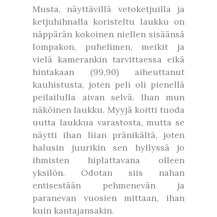
Musta, näyttävillä vetoketjuilla ja
ketjuhihnalla koristeltu laukku on
näppärän kokoinen niellen sisäänsä
lompakon, puhelimen, meikit ja
vielä kamerankin tarvittaessa eikä
hintakaan (99,90) aiheuttanut
kauhistusta, joten peli oli pienellä
peilailulla aivan selvä. Ihan mun
näköinen laukku. Myyjä koitti tuoda
uutta laukkua varastosta, mutta se
näytti ihan liian pränikältä, joten
halusin juurikin sen hyllyssä jo
ihmisten hiplattavana olleen
yksilön. Odotan siis nahan
entisestään pehmenevän ja
paranevan vuosien mittaan, ihan
kuin kantajansakin.