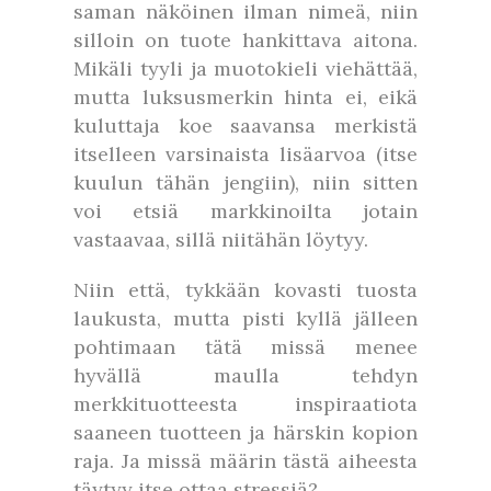
saman näköinen ilman nimeä, niin
silloin on tuote hankittava aitona.
Mikäli tyyli ja muotokieli viehättää,
mutta luksusmerkin hinta ei, eikä
kuluttaja koe saavansa merkistä
itselleen varsinaista lisäarvoa (itse
kuulun tähän jengiin), niin sitten
voi etsiä markkinoilta jotain
vastaavaa, sillä niitähän löytyy.
Niin että, tykkään kovasti tuosta
laukusta, mutta pisti kyllä jälleen
pohtimaan tätä missä menee
hyvällä maulla tehdyn
merkkituotteesta inspiraatiota
saaneen tuotteen ja härskin kopion
raja. Ja missä määrin tästä aiheesta
täytyy itse ottaa stressiä?