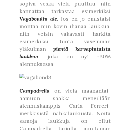
sopiva veska vielä puuttuu, niin
kannattaa tarkastaa esimerkiksi
Vagabondin ale.
Jos en jo omistaisi
montaa niin kovin ihanaa laukkua,
niin voisin vakavasti harkita
esimerkiksi tuota vasemman
yläkulman
pientä karvapintaista
laukkua
, joka on nyt -30%
alennuksessa.
Campadrella
on vielä maanantai-
aamuun saakka meneillään
alennuskamppis Carla Ferreri-
merkkisistä nahkalaukuista. Noita
samoja laukkuja on ollut
Campadrella tarjolla muutaman