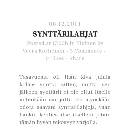
06.12.2014
SYNTTÄRILAHJAT
Posted at 17:00h
in
Yleinen
by
Veera Korhonen
3 Comments
0
Likes
Share
Tasavuosia oli ihan kiva juhlia
kolme vuotta sitten, mutta sen
jälkeen synttärit ei ole ollut itselle
mitenkään iso juttu. En myöskään
odota saavani synttärilahjoja, vaan
hankin kenties itse itselleni jotain
tämän hyvän tekosyyn varjolla.