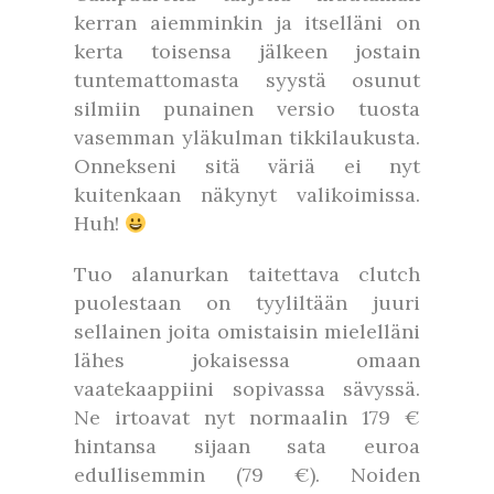
kerran aiemminkin ja itselläni on
kerta toisensa jälkeen jostain
tuntemattomasta syystä osunut
silmiin punainen versio tuosta
vasemman yläkulman tikkilaukusta.
Onnekseni sitä väriä ei nyt
kuitenkaan näkynyt valikoimissa.
Huh!
Tuo alanurkan taitettava clutch
puolestaan on tyyliltään juuri
sellainen joita omistaisin mielelläni
lähes jokaisessa omaan
vaatekaappiini sopivassa sävyssä.
Ne irtoavat nyt normaalin 179 €
hintansa sijaan sata euroa
edullisemmin (79 €). Noiden