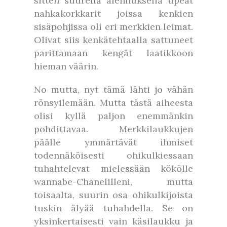
sitten suurella alennuksella upeat
nahkakorkkarit joissa kenkien
sisäpohjissa oli eri merkkien leimat.
Olivat siis kenkätehtaalla sattuneet
parittamaan kengät laatikkoon
hieman väärin.
No mutta, nyt tämä lähti jo vähän
rönsyilemään. Mutta tästä aiheesta
olisi kyllä paljon enemmänkin
pohdittavaa. Merkkilaukkujen
päälle ymmärtävät ihmiset
todennäköisesti ohikulkiessaan
tuhahtelevat mielessään kökölle
wannabe-Chanelilleni, mutta
toisaalta, suurin osa ohikulkijoista
tuskin älyää tuhahdella. Se on
yksinkertaisesti vain käsilaukku ja