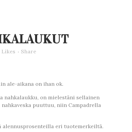
AHKALAUKUT
Likes
Share
in ale-aikana on ihan ok.
a nahkalaukku, on mielestäni sellainen
a nahkaveska puuttuu, niin Campadrella
 alennusprosenteilla eri tuotemerkeiltä.