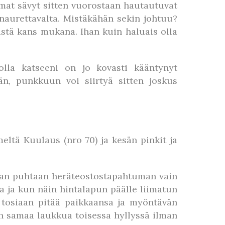
mmat sävyt sitten vuorostaan hautautuvat
naurettavalta. Mistäkähän sekin johtuu?
ilistä kans mukana. Ihan kuin haluais olla
kolla katseeni on jo kovasti kääntynyt
än, punkkuun voi siirtyä sitten joskus
ltä Kuulaus (nro 70) ja kesän pinkit ja
 ihan puhtaan heräteostostapahtuman vain
a ja kun näin hintalapun päälle liimatun
s tosiaan pitää paikkaansa ja myöntävän
an samaa laukkua toisessa hyllyssä ilman