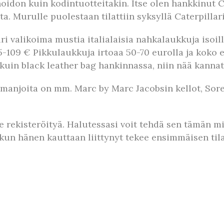
idon kuin kodintuotteitakin. Itse olen hankkinut C
a. Murulle puolestaan tilattiin syksyllä Caterpillar
uri valikoima mustia italialaisia nahkalaukkuja isoil
5-109 € Pikkulaukkuja irtoaa 50-70 eurolla ja koko
a kuin black leather bag hankinnassa, niin nää kannat
amanjoita on mm. Marc by Marc Jacobsin kellot, Sore
e rekisteröityä. Halutessasi voit tehdä sen tämän 
, kun hänen kauttaan liittynyt tekee ensimmäisen ti