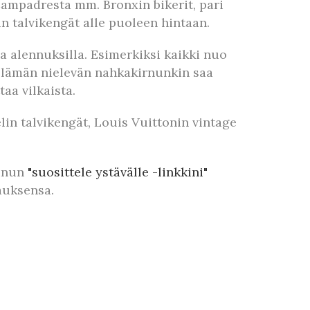
ampadresta mm. Bronxin bikerit, pari
in talvikengät alle puoleen hintaan.
la alennuksilla. Esimerkiksi kaikki nuo
 elämän nielevän nahkakirnunkin saa
taa vilkaista.
lin talvikengät, Louis Vuittonin vintage
minun
"suosittele ystävälle -linkkini"
lauksensa.