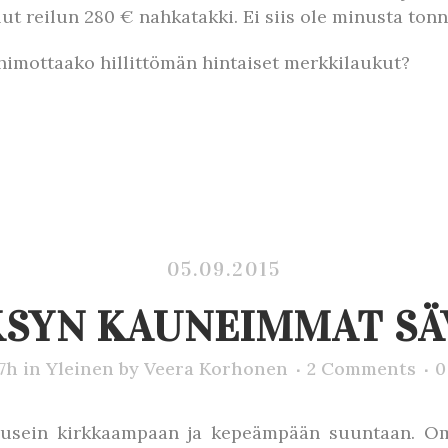
lut reilun 280 € nahkatakki. Ei siis ole minusta ton
 himottaako hillittömän hintaiset merkkilaukut?
05.09.2015
KSYN KAUNEIMMAT SÄ
17h
in
Yleinen
by
Veera Korhonen
2 Comments
0
u usein kirkkaampaan ja kepeämpään suuntaan. Om