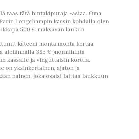
lä taas tätä hintakipuraja -asiaa. Oma
. Parin Longchampin kassin kohdalla olen
 vaikkapa 500 € maksavan laukun.
ttunut käteeni monta monta kertaa
a alehinnalla 385 € )normihinta
n kassalle ja vinguttaisin korttia.
 se on yksinkertainen, ajaton ja
kään nainen, joka osaisi laittaa laukkuun