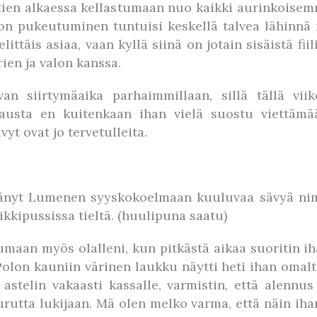
ehtien alkaessa kellastumaan nuo kaikki aurinkoise
oon pukeutuminen tuntuisi keskellä talvea lähinnä 
ittäis asiaa, vaan kyllä siinä on jotain sisäistä fi
en ja valon kanssa.
evan siirtymäaika parhaimmillaan, sillä tällä vii
tasausta en kuitenkaan ihan vielä suostu viettämä
t ovat jo tervetulleita.
ittänyt Lumenen syyskokoelmaan kuuluvaa sävyä nime
ikkipussissa tieltä. (huulipuna saatu)
kumaan myös olalleni, kun pitkästä aikaa suoritin
Polon kauniin värinen laukku näytti heti ihan omalt
stelin vakaasti kassalle, varmistin, että alennu
urutta lukijaan. Mä olen melko varma, että näin ih