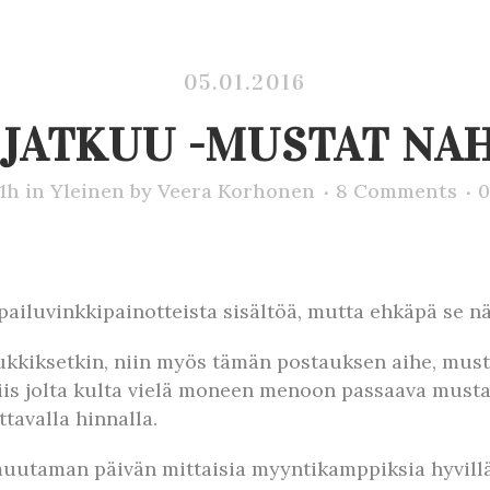
05.01.2016
 JATKUU -MUSTAT N
31h
in
Yleinen
by
Veera Korhonen
8 Comments
0
pailuvinkkipainotteista sisältöä, mutta ehkäpä se nä
ukkiksetkin, niin myös tämän postauksen aihe, must
siis jolta kulta vielä moneen menoon passaava must
ttavalla hinnalla.
 muutaman päivän mittaisia myyntikamppiksia hyvillä