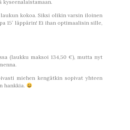
tä kyseenalaistamaan.
laukun kokoa. Siksi olikin varsin iloinen
 15′ läppärin! Ei ihan optimaalisin sille,
assa (laukku maksoi 134,50 €), mutta nyt
omenna.
ivasti miehen kengätkin sopivat yhteen
en hankkia.