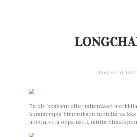
LONGCHAM
Posted at 16:0
En ole koskaan ollut mitenkään merkkila
kummempia himotuksen tunteita vaikka nii
mietin, että onpa nätti, mutta hintalapu