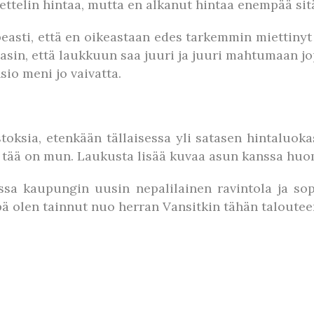
hmettelin hintaa, mutta en alkanut hintaa enempää si
asti, että en oikeastaan edes tarkemmin miettinyt 
sin, että laukkuun saa juuri ja juuri mahtumaan jopa
io meni jo vaivatta.
toksia, etenkään tällaisessa yli satasen hintaluok
ä tää on mun. Laukusta lisää kuvaa asun kanssa hu
sa kaupungin uusin nepalilainen ravintola ja sop
pä olen tainnut nuo herran Vansitkin tähän taloute