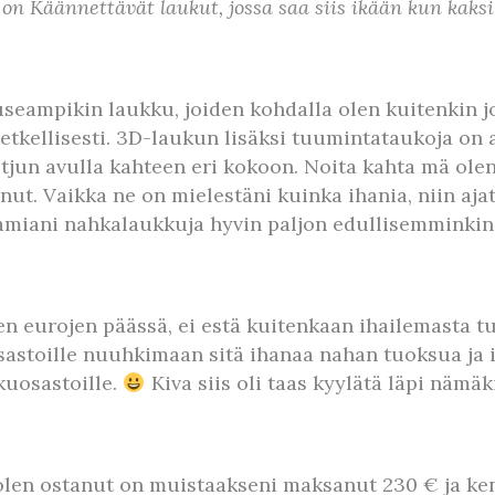
n Käännettävät laukut, jossa saa siis ikään kun kaks
useampikin laukku, joiden kohdalla olen kuitenkin 
etkellisesti. 3D-laukun lisäksi tuumintataukoja on
un avulla kahteen eri kokoon. Noita kahta mä olen s
t. Vaikka ne on mielestäni kuinka ihania, niin ajatt
tamiani nahkalaukkuja hyvin paljon edullisemminkin
en eurojen päässä, ei estä kuitenkaan ihailemasta tu
sastoille nuuhkimaan sitä ihanaa nahan tuoksua ja 
kuosastoille.
Kiva siis oli taas kyylätä läpi nämäk
 olen ostanut on muistaakseni maksanut 230 € ja ke