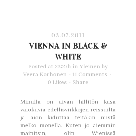
03.07.2011
VIENNA IN BLACK &
WHITE
Posted at 23:27h
in
Yleinen
by
Veera Korhonen
11 Comments
0
Likes
Share
Minulla on aivan hillitön kasa
valokuvia edellisviikkojen reissuilta
ja aion kiduttaa teitäkin niistä
melko monella. Kuten jo aiemmin
mainitsin, olin Wienissä