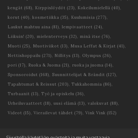
kengät
(68)
Kirppislöydöt
(23)
Kokeilumielellä
(40)
korut
(40)
kosmetiikka
(35)
Kuulumisia
(277)
Laukut mahtuu aina
(81)
lempivaatteet
(24)
Liikuin!
(20)
mielenterveys
(32)
minä itse
(76)
Muoti
(25)
Muotiviikot
(13)
Musa Leffat & Kirjat
(41)
Nettishoppailu
(271)
Nillitys
(13)
Olympus
(26)
pori
(17)
Ruoka & Juoma
(21)
ruoka ja juoma
(14)
Sponsoroidut
(168)
Suunnittelijat & Brändit
(127)
Tapahtumat & Reissut
(203)
Tukkahommia
(86)
Turbaanit
(13)
Työ ja opiskelu
(36)
Urheiluvaatteet
(18)
uusi elämä
(13)
valokuvat
(88)
Videot
(15)
Vierailevat tähdet
(79)
Vink Vink
(152)
HAE BLOGISTA
Sivustolla käytetään evästeitä ja muita vastaavia