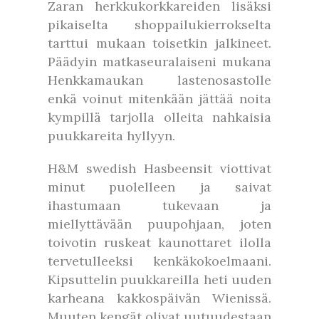
Zaran herkkukorkkareiden lisäksi
pikaiselta shoppailukierrokselta
tarttui mukaan toisetkin jalkineet.
Päädyin matkaseuralaiseni mukana
Henkkamaukan lastenosastolle
enkä voinut mitenkään jättää noita
kympillä tarjolla olleita nahkaisia
puukkareita hyllyyn.
H&M swedish Hasbeensit viottivat
minut puolelleen ja saivat
ihastumaan tukevaan ja
miellyttävään puupohjaan, joten
toivotin ruskeat kaunottaret ilolla
tervetulleeksi kenkäkokoelmaani.
Kipsuttelin puukkareilla heti uuden
karheana kakkospäivän Wienissä.
Muuten kengät olivat uutuudestaan