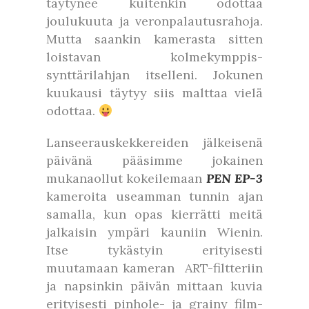
täytynee kuitenkin odottaa
joulukuuta ja veronpalautusrahoja.
Mutta saankin kamerasta sitten
loistavan kolmekymppis-
synttärilahjan itselleni. Jokunen
kuukausi täytyy siis malttaa vielä
odottaa.
Lanseerauskekkereiden jälkeisenä
päivänä pääsimme jokainen
mukanaollut kokeilemaan
PEN EP-3
kameroita useamman tunnin ajan
samalla, kun opas kierrätti meitä
jalkaisin ympäri kauniin Wienin.
Itse tykästyin erityisesti
muutamaan kameran ART-filtteriin
ja napsinkin päivän mittaan kuvia
erityisesti pinhole- ja grainy film-