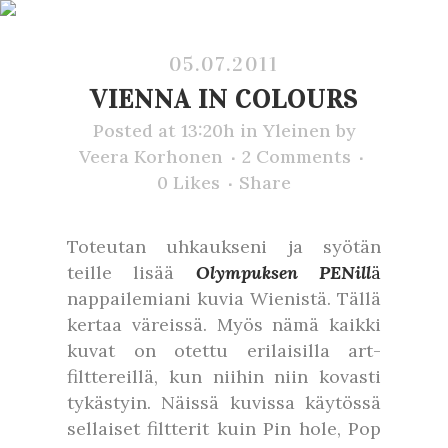
05.07.2011
VIENNA IN COLOURS
Posted at 13:20h
in
Yleinen
by
Veera Korhonen
2 Comments
0
Likes
Share
Toteutan uhkaukseni ja syötän
teille lisää
Olympuksen PENill
ä
nappailemiani kuvia Wienistä. Tällä
kertaa väreissä. Myös nämä kaikki
kuvat on otettu erilaisilla art-
filttereillä, kun niihin niin kovasti
tykästyin. Näissä kuvissa käytössä
sellaiset filtterit kuin Pin hole, Pop