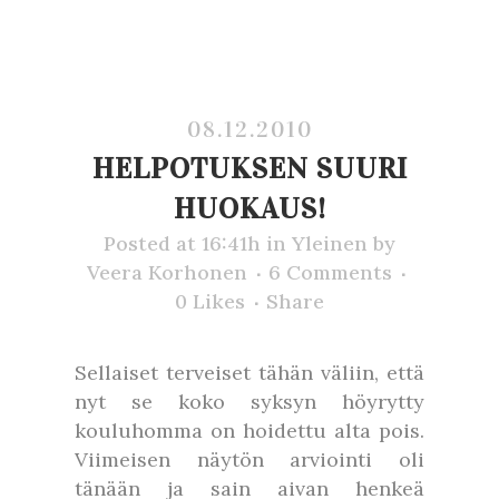
08.12.2010
HELPOTUKSEN SUURI
HUOKAUS!
Posted at 16:41h
in
Yleinen
by
Veera Korhonen
6 Comments
0
Likes
Share
Sellaiset terveiset tähän väliin, että
nyt se koko syksyn höyrytty
kouluhomma on hoidettu alta pois.
Viimeisen näytön arviointi oli
tänään ja sain aivan henkeä