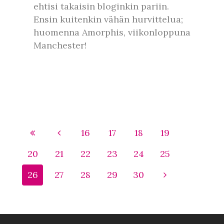
ehtisi takaisin bloginkin pariin.
Ensin kuitenkin vähän hurvittelua;
huomenna Amorphis, viikonloppuna
Manchester!
16
17
18
19
20
21
22
23
24
25
26
27
28
29
30