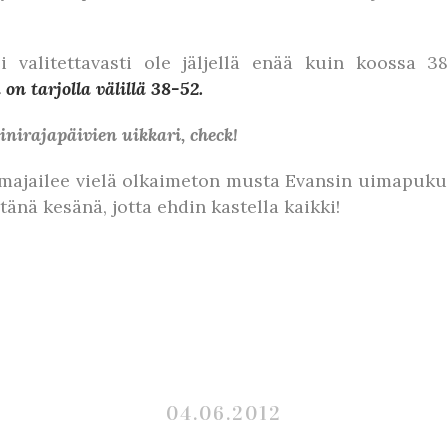
i valitettavasti ole jäljellä enää kuin koossa 3
on tarjolla välillä 38-52.
nirajapäivien uikkari, check!
a majailee vielä olkaimeton musta Evansin uimapuku
tänä kesänä, jotta ehdin kastella kaikki!
04.06.2012