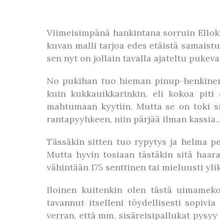
Viimeisimpänä hankintana sorruin Ellok
kuvan malli tarjoa edes etäistä samaistu
sen nyt on jollain tavalla ajateltu pukev
No pukihan tuo hieman pinup-henkinen 
kuin kukkauikkarinkin, eli kokoa piti 
mahtumaan kyytiin. Mutta se on toki s
rantapyyhkeen, niin pärjää ilman kassi
Tässäkin sitten tuo rypytys ja helma p
Mutta hyvin tosiaan tästäkin sitä haarao
vähintään 175 senttinen tai mieluusti yl
Iloinen kuitenkin olen tästä uimameko
tavannut itselleni töydellisesti sopivi
verran, että mm. sisäreisipallukat pysyy 