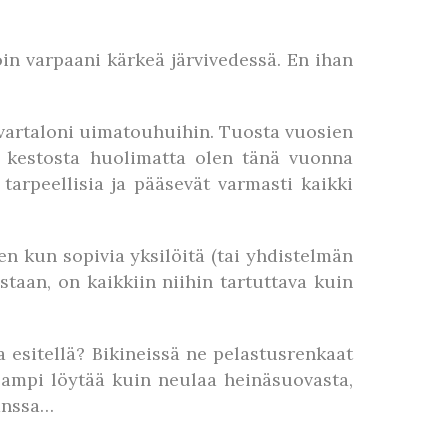
oin varpaani kärkeä järvivedessä. En ihan
vartaloni uimatouhuihin. Tuosta vuosien
ä kestosta huolimatta olen tänä vuonna
arpeellisia ja pääsevät varmasti kaikki
en kun sopivia yksilöitä (tai yhdistelmän
staan, on kaikkiin niihin tartuttava kuin
a esitellä? Bikineissä ne pelastusrenkaat
eampi löytää kuin neulaa heinäsuovasta,
kanssa…