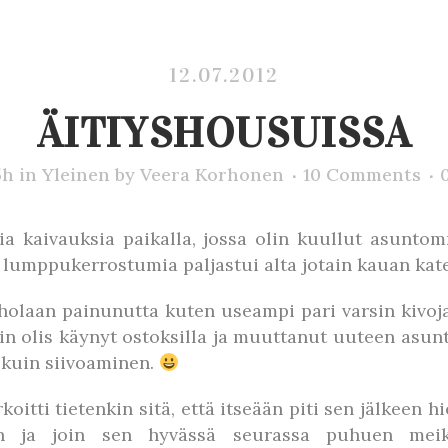
12.07.2012
ÄITIYSHOUSUISSA
5h
in
Yleinen
by
Veera Korhonen
10 Comments
a kaivauksia paikalla, jossa olin kuullut asuntomm
ja lumppukerrostumia paljastui alta jotain kauan kate
holaan painunutta kuten useampi pari varsin kivoj
uin olis käynyt ostoksilla ja muuttanut uuteen asunt
 kuin siivoaminen.
itti tietenkin sitä, että itseään piti sen jälkeen hi
lon ja join sen hyvässä seurassa puhuen meike