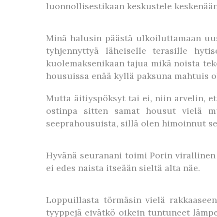
luonnollisestikaan keskustele keskenää
Minä halusin päästä ulkoiluttamaan uusi
tyhjennyttyä läheiselle terasille hy
kuolemaksenikaan tajua mikä noista tek
housuissa enää kyllä paksuna mahtuis 
Mutta äitiyspöksyt tai ei, niin arvelin,
ostinpa sitten samat housut vielä mu
seeprahousuista, sillä olen himoinnut sel
Hyvänä seuranani toimi Porin virallinen 
ei edes naista itseään sieltä alta näe.
Loppuillasta törmäsin vielä rakkaasee
tyyppejä eivätkö oikein tuntuneet lämp