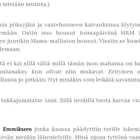
n mistään muusta.)
a pöksyjäni ja vaatehuoneen kaivauksissa löytyneit
tisemään. Ostin nuo housut toissapäivänä H&M äi
ee juurikin Mama-malliston housut. Vissiin se kum
olemaan.
 että ei kai sillä väliä millä tämän ison mahansa on 
stanakin, kun olivat niin mukavat. Erityisen o
laisia jo pitkään. Nyt minäkin voin leikkiä savannin
tukkajumalatar Anni. Sillä neidillä tuota karvaa vaan
n
Emmikseen
jonka kanssa päädyttiin torille iskem
eevän meidän lähentelyille. Minä ujona tyttönä vaa