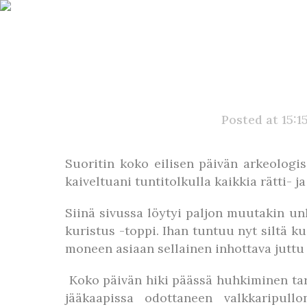
Posted at 15:1
Suoritin koko eilisen päivän arkeologisi
kaiveltuani tuntitolkulla kaikkia rätti- 
Siinä sivussa löytyi paljon muutakin un
kuristus -toppi. Ihan tuntuu nyt siltä k
moneen asiaan sellainen inhottava juttu
Koko päivän hiki päässä huhkiminen tarko
jääkaapissa odottaneen valkkaripul