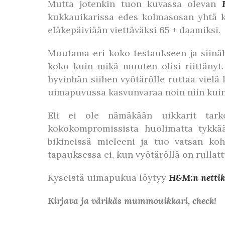
Mutta jotenkin tuon kuvassa olevan
kukkauikarissa edes kolmasosan yhtä ku
eläkepäiviään viettäväksi 65 + daamiksi.
Muutama eri koko testaukseen ja siinäh
koko kuin mikä muuten olisi riittänyt
hyvinhän siihen vyötärölle ruttaa vielä
uimapuvussa kasvunvaraa noin niin kuin 
Eli ei ole nämäkään uikkarit tark
kokokompromissista huolimatta tykkää
bikineissä mieleeni ja tuo vatsan koh
tapauksessa ei, kun vyötäröllä on rulla
Kyseistä uimapukua löytyy
H
&M:n netti
Kirjava ja värikäs mummouikkari, check!