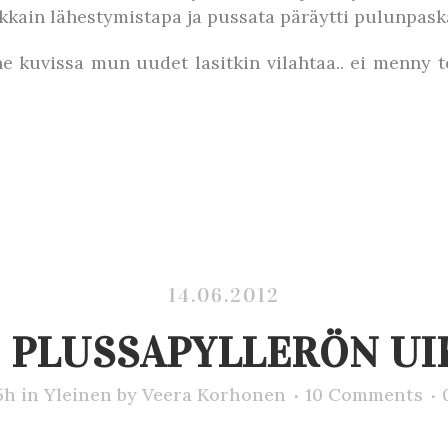
okkain lähestymistapa ja pussata päräytti pulunpask
 kuvissa mun uudet lasitkin vilahtaa.. ei menny t
14.06.2012
 PLUSSAPYLLERÖN UI
5h
in
Yleinen
by
Veera Korhonen
10 Comments