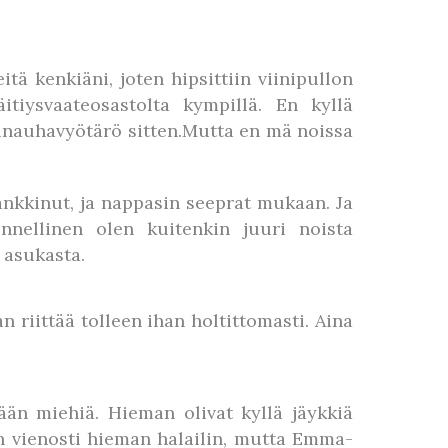
ä kenkiäni, joten hipsittiin viinipullon
tiysvaateosastolta kympillä. En kyllä
inauhavyötärö sitten.Mutta en mä noissa
hankkinut, ja nappasin seeprat mukaan. Ja
nnellinen olen kuitenkin juuri noista
 asukasta.
 riittää tolleen ihan holtittomasti. Aina
ään miehiä. Hieman olivat kyllä jäykkiä
n vienosti hieman halailin, mutta Emma-