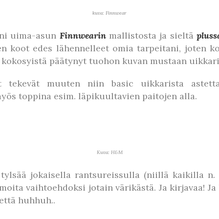
kuva: Finnwear
leni uima-asun
Finnwearin
mallistosta ja sieltä
plus
en koot edes lähennelleet omia tarpeitani, joten ko
in kokosyistä päätynyt tuohon kuvan mustaan uikkari
t tekevät muuten niin basic uikkarista astett
s toppina esim. läpikuultavien paitojen alla.
Kuva: H&M
ylsää jokaisella rantsureissulla (niillä kaikilla n
oita vaihtoehdoksi jotain värikästä. Ja kirjavaa! Ja
että huhhuh..