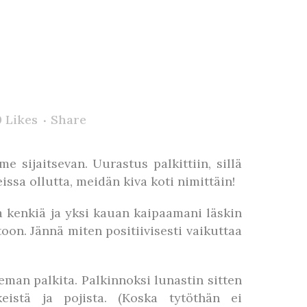
0
Likes
Share
e sijaitsevan. Uurastus palkittiin, sillä
issa ollutta, meidän kiva koti nimittäin!
a kenkiä ja yksi kauan kaipaamani läskin
oon. Jännä miten positiivisesti vaikuttaa
eman palkita. Palkinnoksi lunastin sitten
istä ja pojista. (Koska tytöthän ei