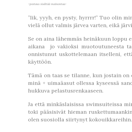
-postaus sisältää mainontaa-
”Iik, yyyh, en pysty, hyrrrr!” Tuo olin 
vielä ollut valmis järvea varten, eikä jär
Se on aina lähemmäs heinäkuun loppu en
aikana jo vakioksi muotoutuneesta tal
onnistunut uskottelemaan itselleni, et
käyttöön.
Tämä on taas se tilanne, kun jostain on 
minä + uimaäasut ollessa kyseessä sanois
hukkuva pelastusrenkaaseen.
Ja että minkäslaisissa swimsuiteissa min
toki pääsisivät hieman ruskettumaankin
olen suosiolla siirtynyt kokouikkareihi