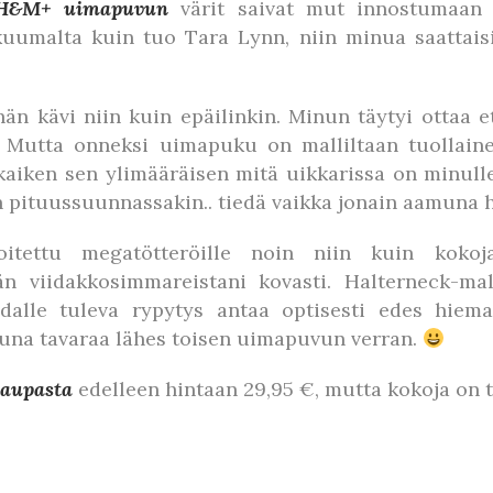
H&M+ uimapuvun
värit saivat mut innostumaan j
umalta kuin tuo Tara Lynn, niin minua saattaisi 
än kävi niin kuin epäilinkin. Minun täytyi ottaa
. Mutta onneksi uimapuku on malliltaan tuollaine
 kaiken sen ylimääräisen mitä uikkarissa on minull
pituussuunnassakin.. tiedä vaikka jonain aamuna h
oitettu megatötteröille noin niin kuin kokoj
n viidakkosimmareistani kovasti. Halterneck-ma
dalle tuleva rypytys antaa optisesti edes hiem
ttuna tavaraa lähes toisen uimapuvun verran.
kaupasta
edelleen hintaan 29,95 €, mutta kokoja on t