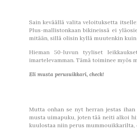
Sain keväällä valita veloituksetta itsel
Plus-mallistonkaan bikineissä ei yläosi
mitään, sillä olisin kyllä muutenkin ku
Hieman 50-luvun tyyliset leikkaukse
imartelevamman. Tämä toiminee myös myö
Eli musta perusuikkari, check!
Mutta onhan se nyt herran jestas ihan t
musta uimapuku, joten tää neiti alkoi him
kuulostaa niin perus mummouikkarilta, 