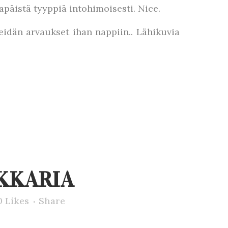
apäistä tyyppiä intohimoisesti. Nice.
eidän arvaukset ihan nappiin.. Lähikuvia
KKARIA
0
Likes
Share