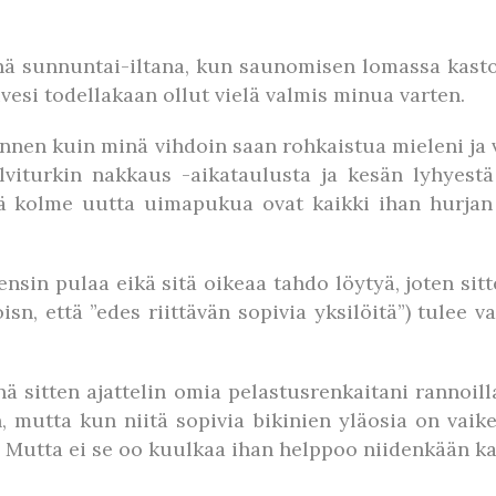
minä sunnuntai-iltana, kun saunomisen lomassa kast
vivesi todellakaan ollut vielä valmis minua varten.
nen kuin minä vihdoin saan rohkaistua mieleni ja 
viturkin nakkaus -aikataulusta ja kesän lyhyest
tä kolme uutta uimapukua ovat kaikki ihan hurjan t
ensin pulaa eikä sitä oikeaa tahdo löytyä, joten sitt
n, että ”edes riittävän sopivia yksilöitä”) tulee va
ä sitten ajattelin omia pelastusrenkaitani rannoill
, mutta kun niitä sopivia bikinien yläosia on vaik
n. Mutta ei se oo kuulkaa ihan helppoo niidenkään 