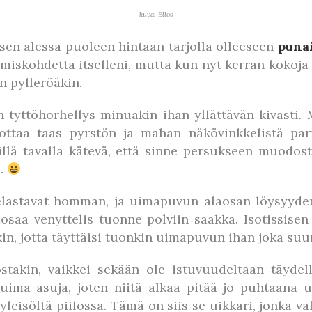
kuva: Ellos
sen alessa puoleen hintaan tarjolla olleeseen
puna
miskohdetta itselleni, mutta kun nyt kerran kokoja 
an pylleröäkin.
tyttöhorhellys minuakin ihan yllättävän kivasti
ottaa taas pyrstön ja mahan näkövinkkelistä pari
illä tavalla kätevä, että sinne persukseen muodos
a…
elastavat homman, ja uimapuvun alaosan löysyyden
saa venyttelis tuonne polviin saakka. Isotissisen 
ikin, jotta täyttäisi tuonkin uimapuvun ihan joka su
stakin, vaikkei sekään ole istuvuudeltaan täydell
a uima-asuja, joten niitä alkaa pitää jo puhtaana
yleisöltä piilossa. Tämä on siis se uikkari, jonka val