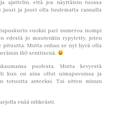
a ajattelin, että jos näyttäisin tuossa
juuri ja juuri olla luulematta rannalla
 etupuskurin vuoksi pari numeroa isompi
n edestä jo muutenkin rypytetty, joten
e pituutta. Mutta onhan se nyt hyvä olla
eräisin 180 senttisenä.
akaumansa puolesta. Mutta kevyestä
lli kun on aina ollut uimapuvuissa ja
an totuutta anteeksi. Tai sitten minun
arjolla enää nihkeästi.