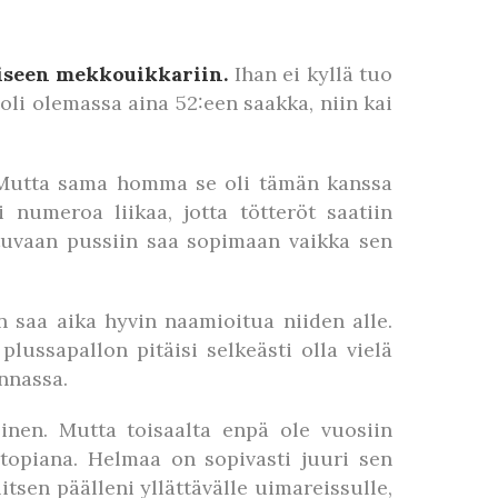
iseen mekkouikkariin.
Ihan ei kyllä tuo
oli olemassa aina 52:een saakka, niin kai
. Mutta sama homma se oli tämän kanssa
 numeroa liikaa, jotta tötteröt saatiin
tuvaan pussiin saa sopimaan vaikka sen
 saa aika hyvin naamioitua niiden alle.
plussapallon pitäisi selkeästi olla vielä
unnassa.
inen. Mutta toisaalta enpä ole vuosiin
 utopiana. Helmaa on sopivasti juuri sen
itsen päälleni yllättävälle uimareissulle,