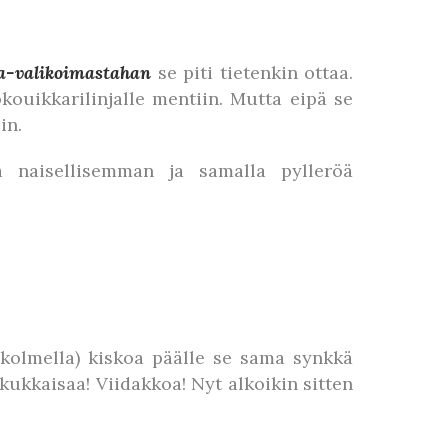
sa-valikoimastahan
se piti tietenkin ottaa.
kouikkarilinjalle mentiin. Mutta eipä se
in.
a naisellisemman ja samalla pylleröä
. kolmella) kiskoa päälle se sama synkkä
 kukkaisaa! Viidakkoa! Nyt alkoikin sitten