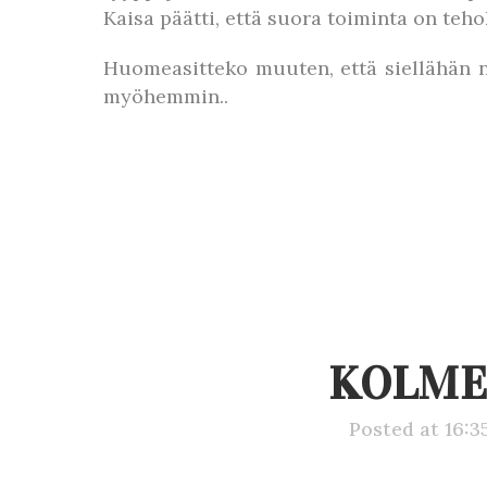
Kaisa päätti, että suora toiminta on teh
Huomeasitteko muuten, että siellähän ne
myöhemmin..
KOLME
Posted at 16:3